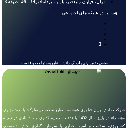
تهران، خیابان ولیعصر، بلوار میرداماد، پلاک 430، طبقه 8
وَسـترا در شبکه های اجتماعی
هلدینگ دانش بنیان وسترا
تمامی حقوق برای
محفوظ است.
شرکت دانش بنیان فناوری هوشمند صنایع سلامت پاسارگاد با برند تجاری
«وَسترا» در پاییز سال 1402 با هدف سرمایه گذاری و نهادسازی در زمینه
کشاورزی، سلامت و امنیت غذایی با سرمایه گذاری بخش خصوصی