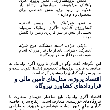
– مکس ترومسدورف، مدیر پروژه آگری
ولتائیک فراونهوفر:
«سازه‌های ارتفاع دار
علاوه بر تولید برق، نقش حفاظتی برای
محصول و دام دارند.»
– اودو همرلینگ، نایب رییس اتحادیه
کشاورزان آلمان:
«آگری ولتائیک می‌تواند
بخشی از تنش بر سر کاربری زمین را کاهش
دهد.»
– مایکل فرای، استاد دانشگاه هوخ شوله
افنبرگ:
«طراحی باید از دل نیاز مزرعه انجام
شود، نه صرفا از منظر نیروگاه.»
این الگوهای گفت وگو در آلمان با ورود آگری ولتائیک به
مناقصات قانون انرژی‌های تجدیدپذیر (EEG) تقویت شده و
مسیر سرمایه گذاری را روشن‌تر کرده است.
اقتصاد پروژه، مدل‌های تامین مالی و
قراردادهای کشاورز نیروگاه
اقتصاد آگری ولتائیک تابع ساختار هزینه‌ای متفاوت با
نیروگاه‌های خورشیدی متعارف است. ارتفاع سازه، فاصله
گذاری برای عبور ادوات، فونداسیون عمیق‌تر و طراحی