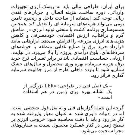
برای ایران، طراحی مالی باید به ریسک ارزی تجهیزات
وارداتی، دوره ساخت، هزینه اتصال و جریان‌های نقدی
ریالی توجه کند. استفاده از ساخت داخل و زنجیره تامین
بومی می‌تواند هزینه‌های سرمایه ای را تعدیل کند. همچنین
همسوسازی برنامه کشت با منحنی تولید انرژی در مناطق
گرم و پرآفتاب، ارزش اقتصادی خودمصرفی و کاهش
هزینه‌های انرژی مزرعه را افزایش می‌دهد. ابزارهایی مانند
قرارداد خرید برق با صنایع غذایی منطقه یا خوشه‌های
سردخانه‌ای، بلوغ درآمدی پروژه را بالا می‌برد. در نهایت،
ارزیابی حساسیت اقتصادی باید در برابر تغییرات نرخ خرید
برق، هزینه سرمایه، بهره وری محصول و سال‌های خشک
سناریو شود تا بازده داخلی طرح از مرز جذابیت سرمایه
گذاری فراتر رود.
– یک اصل فنی در طراحی:
«LER بزرگ‌تر از
یک نشانه بهره وری زمین در هم استفاده
است.»
گرچه این جمله گزاره‌ای فنی و نه نقل قول شخصی است،
اما در ادبیات داوری شده به عنوان معیار پذیرفته شده به
کار می‌رود و باید با دقت محاسبه شود: خروجی انرژی بر
سطح زمین در کنار عملکرد محصول نسبت به سناریوهای
مجزا سنجیده می‌شود.