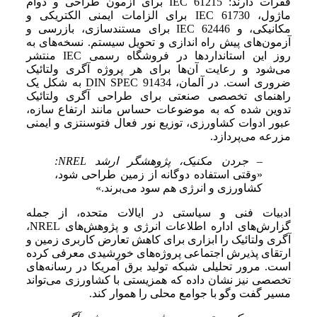
فقرات دارند: IEC 61215 برای آزمون طراحی و دوام
ماژول، IEC 61730 برای الزامات ایمنی الکتریکی و
مکانیکی، و IEC 62446 برای مستندسازی، بازرسی و
آزمون‌های پیش راه اندازی و تحویل سیستم. نسخه‌های به
روز این استانداردها در فروشگاه رسمی IEC منتشر
می‌شود و رعایت آن‌ها برای هر پروژه آگری ولتائیک
ضروری است. در آلمان، DIN SPEC 91434 به شکل یک
راهنمای تخصصی صنعتی برای طراحی آگری ولتائیک
تدوین شده که به موضوعات حساس مانند ارتفاع سازه،
عبور ادوات کشاورزی، توزیع نور فعال فتوسنتزی و ایمنی
مزرعه می‌پردازد.
– جردن مکنیک، پژوهشگر ارشد NREL:
«وقتی استفاده دوگانه از زمین طراحی شود،
کشاورزی و انرژی هم سود می‌برند.»
ادبیات فنی و سیاستی در ایالات متحده، از جمله
گزارش‌های اداره اطلاعات انرژی و پژوهش‌های NREL،
آگری ولتائیک را ابزاری برای کاهش تعارض کاربری زمین و
ارتقای پذیرش اجتماعی پروژه‌های خورشیدی معرفی کرده
است. مرور تحلیلی شبکه تولید برق آمریکا در رسانه‌های
تخصصی نیز نشان داده که همزیستی با کشاورزی می‌تواند
مسیر گفت وگو با جوامع محلی را هموار کند.