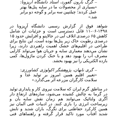
– گرگ بارون گفورد، استاد دانشگاه آریزونا:
«بسیاری از محصولات ما در سایه پنل‌ها بهتر
عمل کردند؛ چیلتپین سه برابر و گوجه دو برابر
شد.»
شواهد فوق از گزارش رسمی دانشگاه آریزونا در
۱۳۹۸-۰۶-۱۱ قابل دسترسی است و جزئیات آن شامل
کاهش ۶۵ درصدی اتلاف آبی در جالاپنو و افزایش حدود ۱۵
درصدی رطوبت خاک زیر پنل‌ها بوده است. این نتایج برای
طراحی در اقلیم‌های خشک اهمیت راهبردی دارند، زیرا
نشان می‌دهند معماری سایه و جریان هوا می‌تواند کارایی
مصرف آب را بهبود دهد و با خنک کردن ماژول‌ها، کمی
بازده الکتریکی را نیز بهبود بخشد.
– گری نابهان، پژوهشگر اکولوژی کشاورزی:
«تغییر اقلیم همین امروز بر تولید غذا و
سلامت کارگران مزرعه اثر می‌گذارد.»
در مناطق گرم ایران که سلامت نیروی کار و پایداری تولید
در گرما به چالش کشیده می‌شود، سازه‌های ارتفاع دار
آگری ولتائیک می‌توانند هم زمان نقش سایه بان و
زیرساخت انرژی را بازی کنند. در ادبیات فنی آلمان نیز
همین کارکرد حفاظتی برای تگرگ، باران شدید و تابش
شدید آفتاب مورد تاکید قرار گرفته و راهنماهای فنی