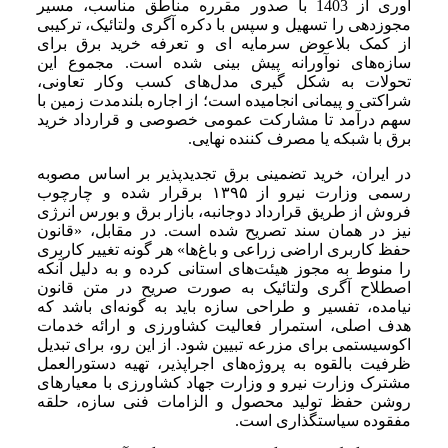
آوری از 1403 با صدور مقرره مناطق مناسب، مسیر
مجوزدهی را تسهیل و سپس با دکره آگری ولتائیک، ترکیبی
از کمک بلاعوض سرمایه ای و تعرفه خرید برق برای
سازه‌های نوآورانه پیش بینی شده است. مجموع این
تحولات به شکل گیری مدل‌های کسب وکار تعاونی،
شراکتی و پیمانی انجامیده است؛ از اجاره بلندمدت زمین با
سهم درآمد تا مشارکت عمومی خصوصی و قرارداد خرید
برق با شبکه یا مصرف کننده نهایی.
در ایران، خرید تضمینی برق تجدیدپذیر بر اساس مصوبه
رسمی وزارت نیرو از ۱۳۹۵ برقرار شده و چارچوب
فروش از طریق قرارداد دوجانبه، بازار برق و بورس انرژی
نیز در همان سند تصریح شده است. در مقابل، «قانون
حفظ کاربری اراضی زراعی و باغ‌ها» هر گونه تغییر کاربری
را منوط به مجوز هیئت‌های استانی کرده و به دلیل آنکه
اصطلاح آگری ولتائیک به صورت صریح در متن قانون
نیامده، تفسیر و طراحی سازه باید به گونه‌ای باشد که
هدف اصلی، استمرار فعالیت کشاورزی و ارائه خدمات
اکوسیستمی برای مزرعه تبیین شود. از این رو، برای تبدیل
ظرفیت بالقوه به پروژه‌های اجراپذیر، تهیه دستورالعمل
مشترک وزارت نیرو و وزارت جهاد کشاورزی با معیارهای
روشن حفظ تولید محصول و الزامات فنی سازه، حلقه
مفقوده سیاستگذاری است.