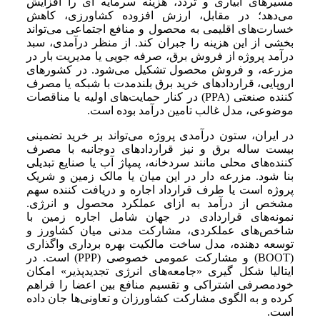
مسیرهای آبیاری و تردد، هزینه سرمایه ای را افزایش
می‌دهد؛ در مقابل، ارزش افزوده کشاورزی، کاهش
خسارت‌های اقلیمی به محصول و منافع اجتماعی می‌تواند
بخشی از این هزینه را جبران کند. از منظر درآمدی، سبد
درآمد پروژه از فروش برق، صرفه جویی یا مدیریت بار در
مزرعه، و فروش محصول تشکیل می‌شود. در کشورهای
اروپایی، قراردادهای خرید برق بلندمدت با شبکه یا مصرف
کننده صنعتی (PPA) در کنار حمایت‌های اولیه یا مناقصات
موضوعی، مدل غالب تامین درآمد بوده است.
در ایران، ستون درآمدی پروژه می‌تواند بر خرید تضمینی
بیست ساله برق و نیز قراردادهای دوجانبه با مصرف
کننده‌های محلی مانند سردخانه، پمپاژ آب یا صنایع تبدیلی
بنا شود. مزرعه دار در این میان یا مالک زمین و شریک
پروژه است یا طرف قرارداد اجاره و دریافت کننده سهم
مشخص از درآمد به ازای عملکرد محصول و انرژی.
نمونه‌های قراردادی در جهان شامل اجاره زمین با
شاخص‌های عملکردی، مشارکت مدنی میان کشاورز و
توسعه دهنده، مدل ساخت مالکیت بهره برداری واگذاری
(BOOT) و مشارکت عمومی خصوصی (PPP) است. در
ایتالیا شکل گیری «جامعه‌های انرژی تجدیدپذیر» امکان
خودمصرفی اشتراکی و تقسیم منافع بین اعضا را فراهم
کرده و به الگوی مشارکت کشاورزان و تعاونی‌ها جان داده
است.