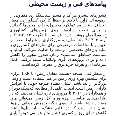
پیامدهای فنی و زیست محیطی
کشورهای پیشرو هر کدام مسیر سیاستگذاری متفاوتی را
آزموده اند. ژاپن با تاکید بر حفظ کارکرد کشاورزی، معیار
«حداقل ۸۰ درصد عملکرد محصول» را در مجوزها گنجانده
و برای نصب سازه‌ها روی زمین‌های کشاورزی
دستورالعمل روشن دارد. فرانسه با دکرت ۲۰۲۴-۳۱۸ و
آرته ۱۴۰۳-۰۴-۱۵ تعاریف، مرزگذاری و شرایط نصب را
تعیین و با مناقصات موضوعی برای سازه‌های کشاورزی یا
سایه بان‌های تخصصی، توسعه را هدایت می‌کند. ایتالیا با
سیاست «مناطق مناسب» زمان صدور مجوز را کاهش
داده و برای پروژه‌های آگری ولتائیک، بسته ترکیبی کمک
سرمایه ای و تعرفه خرید برق را معرفی کرده است.
از منظر فنی، سنجه «نسبت معادل زمین» یا LER ابزاری
برای سنجش بهره وری زمین در هم استفاده است و وقتی
بزرگ‌تر از یک باشد، نشان دهنده صرفه جویی یا افزایش
کارایی زمین است. ادبیات علمی از مطالعه کلاسیک دوبراز
و همکاران در ۲۰۱۱ تا مرورهای تازه نشان می‌دهد که در
طراحی‌های مناسب، بهره وری کل زمین می‌تواند بهبود
معنادار داشته باشد. از سوی دیگر، پژوهش میدانی آریزونا
نشان داده است که در اقلیم خشک، سایه پنل‌ها باعث
کاهش دمای روز و کسری فشار بخار هوا می‌شود، آبیاری