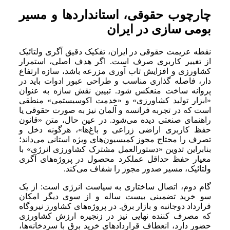
چارچوب حقوقی، استانداردها و مسیر
بومی سازی در ایران
نقطه عزیمت حقوقی در ایران، تفکیک دقیق آگری ولتائیک
از تغییر کاربری صرف است. اگر هدف اصلی، استمرار
کشاورزی و افزایش تاب آوری مزرعه باشد، سازه ارتفاع
دار، فاصله گذاری مناسب و طراحی عبور ادوات باید در
پروانه ساخت منعکس شود. تبیین نقش سازه به عنوان
«ابزار تولید کشاورزی» و «خدمت اکوسیستمی» منطقی
است که در تجربه فرانسه و آلمان نیز به صورت حقوقی یا
راهنمای صنعتی دیده می‌شود. در عین حال، متن «قانون
حفظ کاربری اراضی زراعی و باغ‌ها»، هرگونه دخل و
تصرف را محتاج مجوز کمیسیون‌های ویژه استانی می‌داند؛
بنابراین تدوین «دستورالعمل مشترک کشاورزی انرژی» با
معیار حفظ حداقل عملکرد محصول در پروژه‌های آگری
ولتائیک، مسیر صدور مجوز را شفاف می‌کند.
گام دوم، اتصال ساختاری به سیاست انرژی است: از یک
سو خرید تضمینی بیست ساله و از سوی دیگر امکان
قرارداد دوجانبه و بازار برق. در پروژه‌های کشاورز نیروگاه
که مصرف کننده نهایی نیز در زنجیره ارزش کشاورزی
حضور دارد، انعطاف قراردادهای خرید برق با سردخانه‌ها،