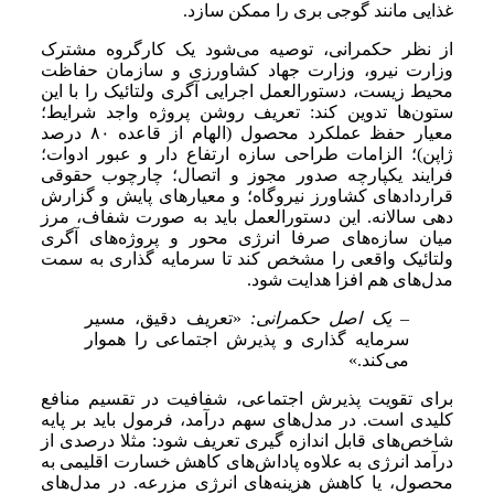
غذایی مانند گوجی بری را ممکن سازد.
از نظر حکمرانی، توصیه می‌شود یک کارگروه مشترک
وزارت نیرو، وزارت جهاد کشاورزی و سازمان حفاظت
محیط زیست، دستورالعمل اجرایی آگری ولتائیک را با این
ستون‌ها تدوین کند: تعریف روشن پروژه واجد شرایط؛
معیار حفظ عملکرد محصول (الهام از قاعده ۸۰ درصد
ژاپن)؛ الزامات طراحی سازه ارتفاع دار و عبور ادوات؛
فرایند یکپارچه صدور مجوز و اتصال؛ چارچوب حقوقی
قراردادهای کشاورز نیروگاه؛ و معیارهای پایش و گزارش
دهی سالانه. این دستورالعمل باید به صورت شفاف، مرز
میان سازه‌های صرفا انرژی محور و پروژه‌های آگری
ولتائیک واقعی را مشخص کند تا سرمایه گذاری به سمت
مدل‌های هم افزا هدایت شود.
– یک اصل حکمرانی:
«تعریف دقیق، مسیر
سرمایه گذاری و پذیرش اجتماعی را هموار
می‌کند.»
برای تقویت پذیرش اجتماعی، شفافیت در تقسیم منافع
کلیدی است. در مدل‌های سهم درآمد، فرمول باید بر پایه
شاخص‌های قابل اندازه گیری تعریف شود: مثلا درصدی از
درآمد انرژی به علاوه پاداش‌های کاهش خسارت اقلیمی به
محصول، یا کاهش هزینه‌های انرژی مزرعه. در مدل‌های