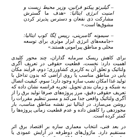
– گیلبرتو پیکتو فراتین، وزیر محیط زیست و
امنیت انرژی ایتالیا:
«هدف ما گسترش
مشارکت ذی نفعان و دسترس پذیرتر کردن
مشوق‌ها است.»
– سیمونه گامبرینی، رییس لِگا کوپ ایتالیا:
«جامعه‌های انرژی ابزار موثری برای توسعه
محلی و مناطق پیرامونی هستند.»
برای کاهش ریسک سرمایه گذاران، چند محور کلیدی
اهمیت دارد: نخست، قطعیت حقوقی در تعریف آگری
ولتائیک و تعلق آن به کاربری کشاورزی؛ دوم، فرآیند مکان
یابی در مناطق مناسب یا روی اراضی که بدون تداخل با
تولید غذا امکان نصب سازه وجود دارد؛ سوم، کیفیت اتصال
به شبکه و زمان بندی تحویل. تجربه فرانسه نشان داده که
تعریف حقوقی دقیق، مرز پروژه‌های صرفا تولید برق را از
آگری ولتائیک واقعی جدا می‌کند و مسیر تنظیم مقررات را
روشن می‌سازد. در ایتالیا نیز نقشه مناطق مناسب، بار
مجوزدهی را کاهش داده و عدم قطعیت زمانی پروژه‌ها را
کمتر کرده است.
در بعد فنی، انتخاب معماری سازه بر اقتصاد برق اثر
مستقیم دارد. ماژول‌های دوطرفه در آرایش عمودی یا