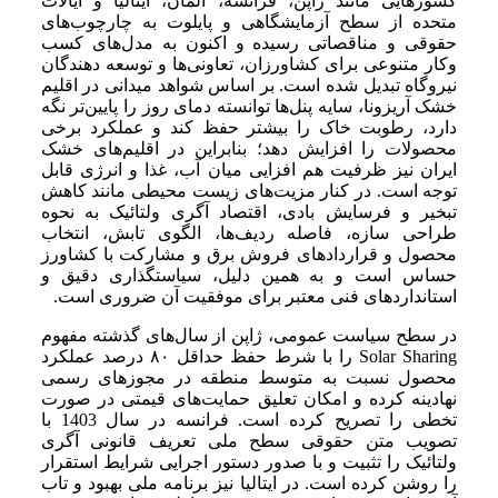
کشورهایی مانند ژاپن، فرانسه، آلمان، ایتالیا و ایالات
متحده از سطح آزمایشگاهی و پایلوت به چارچوب‌های
حقوقی و مناقصاتی رسیده و اکنون به مدل‌های کسب
وکار متنوعی برای کشاورزان، تعاونی‌ها و توسعه دهندگان
نیروگاه تبدیل شده است. بر اساس شواهد میدانی در اقلیم
خشک آریزونا، سایه پنل‌ها توانسته دمای روز را پایین‌تر نگه
دارد، رطوبت خاک را بیشتر حفظ کند و عملکرد برخی
محصولات را افزایش دهد؛ بنابراین در اقلیم‌های خشک
ایران نیز ظرفیت هم افزایی میان آب، غذا و انرژی قابل
توجه است. در کنار مزیت‌های زیست محیطی مانند کاهش
تبخیر و فرسایش بادی، اقتصاد آگری ولتائیک به نحوه
طراحی سازه، فاصله ردیف‌ها، الگوی تابش، انتخاب
محصول و قراردادهای فروش برق و مشارکت با کشاورز
حساس است و به همین دلیل، سیاستگذاری دقیق و
استانداردهای فنی معتبر برای موفقیت آن ضروری است.
در سطح سیاست عمومی، ژاپن از سال‌های گذشته مفهوم
Solar Sharing را با شرط حفظ حداقل ۸۰ درصد عملکرد
محصول نسبت به متوسط منطقه در مجوزهای رسمی
نهادینه کرده و امکان تعلیق حمایت‌های قیمتی در صورت
تخطی را تصریح کرده است. فرانسه در سال 1403 با
تصویب متن حقوقی سطح ملی تعریف قانونی آگری
ولتائیک را تثبیت و با صدور دستور اجرایی شرایط استقرار
را روشن کرده است. در ایتالیا نیز برنامه ملی بهبود و تاب