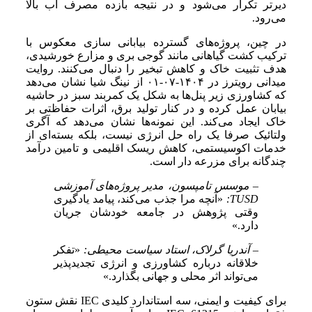
دیرتر تکرار می‌شود و در نتیجه بازده مصرف آب بالا
می‌رود.
در چین، پروژه‌های گسترده بیابانی سازی معکوس با
ترکیب کشت گیاهانی مانند گوجی بری و مزارع خورشیدی،
هدف تثبیت خاک و کاهش تبخیر را دنبال می‌کنند. روایت
میدانی رویترز در ۱۴۰۴-۰۷-۰۱ از نینگ شیا نشان می‌دهد
که کشاورزی زیر پنل‌ها به شکل یک کمربند سبز در حاشیه
بیابان عمل کرده و در کنار تولید برق، اثرات حفاظتی بر
خاک ایجاد می‌کند. این نمونه‌ها نشان می‌دهد که آگری
ولتائیک صرفا یک راه حل انرژی نیست، بلکه بسته‌ای از
خدمات اکوسیستمی، کاهش ریسک اقلیمی و تامین درآمد
چندگانه برای مزرعه دار است.
– موسس تامپسون، مدیر پروژه‌های آموزشی
TUSD:
«آنچه مرا جذب می‌کند، پیامد یادگیری
وقتی پژوهش در جامعه خودشان جریان
دارد.»
– آندریا گرلاک، استاد سیاست محیطی:
«تفکر
خلاقانه درباره کشاورزی و انرژی تجدیدپذیر
می‌تواند اثر محلی و جهانی بگذارد.»
برای کیفیت و ایمنی، سه استاندارد کلیدی IEC نقش ستون