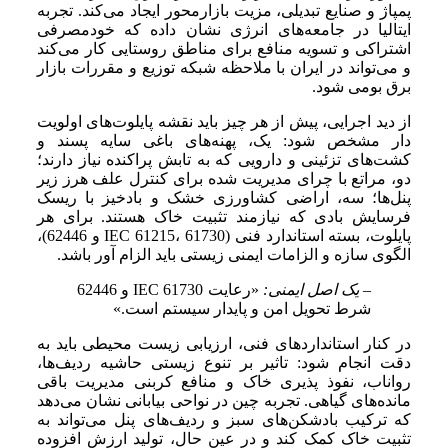
پمپاژ و صنایع تبدیلی، مزیت بازارمحور ایجاد می‌کند. تجربه
ایتالیا در جامعه‌های انرژی نشان داده که خودمصرفی
اشتراکی و تسویه منافع برای مناطق روستایی کار می‌کند
و می‌تواند در ایران با ملاحظه شبکه توزیع و مقررات بازار
برق بومی شود.
از دید اجرایی، پیش از هر چیز باید نقشه پایلوت‌های اولویت
دار مشخص شود: یک، پهنه‌های باغی سایه پسند و
کشت‌های تزئینی و دارویی که به تابش پراکنده نیاز دارند؛
دو، مراتع با چرای مدیریت شده برای کنترل علف هرز زیر
پنل‌ها؛ سه، اراضی کشاورزی خشک و بادخیز با ریسک
فرسایش بادی که نیازمند تثبیت خاک هستند. برای هر
پایلوت، بسته استاندارد فنی (IEC 61215، 61730 و 62446)،
الگوی سازه و الزامات ایمنی زیستی باید الزام آور باشد.
– یک اصل ایمنی:
«رعایت IEC 61730 و 62446
شرط تحویل امن و پایدار سیستم است.»
در کنار استانداردهای فنی، ارزیابی زیست محیطی باید به
دقت انجام شود: تاثیر بر تنوع زیستی حاشیه ردیف‌ها،
رواناب، نفوذ پذیری خاک و منافع کربنی مدیریت باقی
مانده‌های گیاهی. تجربه چین در نواحی بیابانی نشان می‌دهد
که ترکیب بادشکن‌های سبز و ردیف‌های پنل می‌تواند به
تثبیت خاک کمک کند و در عین حال، تولید ارزش افزوده