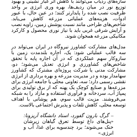
سازه‌های ردیاب می‌توانند با کاهش اثر غبار نشینی و بهبود
توزیع نور در میان ردیف‌ها، بهره وری انرژی بر واحد
ظرفیت نصب شده را پایدارتر کنند؛ در عین حال، با عبور
ادوات، هزینه‌های عملیاتی مزرعه کاهش می‌یابد.
شاخص‌های طراحی مانند نسبت پوشش زمین، زاویه نصب
و آرایش شرقی غربی باید با نیاز نوری محصول و کارکرد
مکانیکی مزرعه همخوان شوند.
مدل‌های مشارکت کشاورز نیروگاه در ایران می‌تواند در
سه قالب عملیاتی شود: یک، اجاره بلندمدت زمین با
سازوکار سهم عملکردی که در آن اجاره پایه با تحقق
شاخص‌های کشاورزی و انرژی تعدیل می‌شود؛ دو،
مشارکت مدنی یا شرکت پروژه‌ای مشترک که کشاورز
سهامدار بوده و در مدیریت مزرعه و بهره برداری از انرژی
نقشی رسمی دارد؛ سه، تعاونی محلی یا جامعه انرژی برای
مزرعه‌ها و صنایع کوچک یک پهنه که از برق تولیدی برای
پمپاژ آب، سردخانه و فرآوری استفاده و مازاد را به شبکه
می‌فروشند. مزیت قالب سوم، هم پوشانی با اهداف
توسعه محلی، کاهش تلفات و پذیرش اجتماعی بالاست.
– گرگ بارون گفورد، استاد دانشگاه آریزونا:
«پنل‌های داغ توسط تعرق گیاهان زیرشان
خنک می‌شوند؛ برد چندسویه برای غذا، آب و
انرژی.»