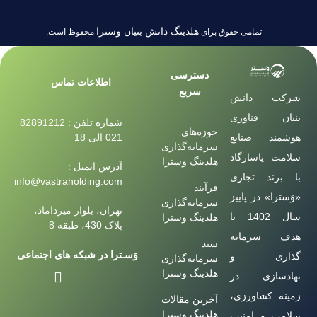
هلدینگ دانش بنیان وسترا
تمامی حقوق برای
محفوظ است.
دسترسی
اطلاعات تماس
سریع
شرکت دانش
بنیان فناوری
شماره تلفن : 82891212
حوزه‌های
هوشمند صنایع
021 الی 18
سرمایه‌گذاری
سلامت پاسارگاد
هلدینگ وسترا
آدرس ایمیل :
با برند تجاری
info@vastraholding.com
فرآیند
«وَسترا» در پاییز
سرمایه‌گذاری
تهران، بلوار میرداماد،
سال 1402 با
هلدینگ وسترا
پلاک 430، طبقه 8
هدف سرمایه
سبد
وَسـترا در شبکه های اجتماعی
گذاری و
سرمایه‌گذاری
هلدینگ وسترا
نهادسازی در
زمینه کشاورزی،
آخرین مقالات
هلدینگ وسترا
سلامت و امنیت