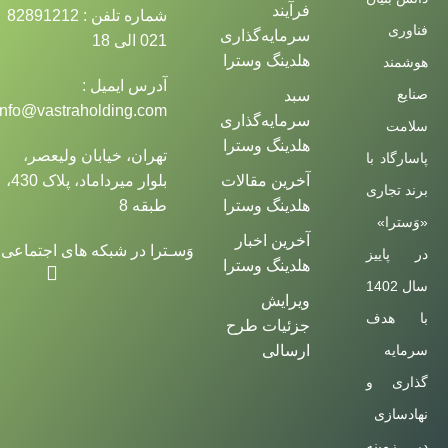
فرآیند
شماره تلفن : 82891212
فناوری
سرمایه‌گذاری
021 الی 18
هلدینگ وسترا
هوشمند
آدرس ایمیل :
صنایع
سبد
info@vastraholding.com
سرمایه‌گذاری
سلامت
هلدینگ وسترا
تهران، خیابان ولیعصر،
پاسارگاد با
آخرین مقالات
بلوار میرداماد، پلاک 430،
برند تجاری
هلدینگ وسترا
طبقه 8
«وَسترا»
آخرین اخبار
وَسـترا در شبکه های اجتماعی
در پاییز
هلدینگ وسترا
سال 1402
ویرایش
با هدف
جزئیات طرح
ارسالی
سرمایه
گذاری و
نهادسازی
در زمینه