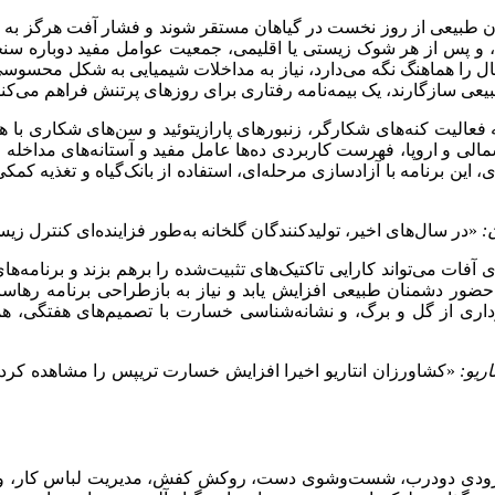
نان طبیعی از روز نخست در گیاهان مستقر شوند و فشار آفت هرگز به
، و پس از هر شوک زیستی یا اقلیمی، جمعیت عوامل مفید دوباره سنجید
هال را هماهنگ نگه می‌دارد، نیاز به مداخلات شیمیایی به شکل محسو
عی سازگارند، یک بیمه‌نامه رفتاری برای روز‌های پرتنش فراهم می‌کند و 
ه فعالیت کنه‌های شکارگر، زنبور‌های پارازیتوئید و سن‌های شکاری ب
الی و اروپا، فهرست کاربردی ده‌ها عامل مفید و آستانه‌های مداخله را
، این برنامه با آزادسازی مرحله‌ای، استفاده از بانک‌گیاه و تغذیه کمک
:
«در سال‌های اخیر، تولیدکنندگان گلخانه به‌طور فزاینده‌ای کنترل زیست
ات می‌تواند کارایی تاکتیک‌های تثبیت‌شده را برهم بزند و برنامه‌های 
ضور دشمنان طبیعی افزایش یابد و نیاز به بازطراحی برنامه رهاساز
ونه‌برداری از گل و برگ، و نشانه‌شناسی خسارت با تصمیم‌های هفتگ
«کشاورزان انتاریو اخیرا افزایش خسارت تریپس را مشاهده کرده‌اند
رودی دو‌درب، شست‌وشوی دست، روکش کفش، مدیریت لباس کار، و محدو