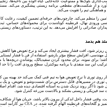
ذاری بلوک‌ها و ممنوعیت جابه‌جایی گیاه آلوده بین ناحیه‌ها، زنجی
ی‌آورد و از شکست‌های مقطعی برنامه زیستی پیشگیری می‌کند. مستن
هماهنگی تیم را تقویت می‌کند.
 تامین را منظم می‌کند. چارچوب‌های حرفه‌ای تضمین کیفیت، رعایت کا
 بازرسی ورودی نهال، قرنطینه کوتاه‌مدت برای محموله‌های حساس، ثب
اران صادراتی را افزایش می‌دهد. به این ترتیب، دستاورد‌های زیستی ب
تد هم بدمد
ر شود، افت فشار بیشتری ایجاد می‌کند و نرخ تعویض هوا کاهش می‌یا
ل مهندسی، افزایش سطح مؤثر بازشو، استفاده از فن با فشار ایستایی
یب این سد منفذی با برنامه بیوکنترل، سطح ورودی آفت را تا حد ام
روی توری تا نرخ تعویض هوا به تیم فنی کمک می‌کند حد بهینه بین کی
نمایی توری در مسیر‌های قابل دسترس برای شست‌وشو و تعویض، و یک بر
لیل شود تا اگر روند نزدیک شدن به آستانه اقتصادی دیده شد، اقدام اصلا
 سد فیزیکی و زیستی بشکند و بالادست مزرعه کنترل شود.
 وقتی فشار داخل اندکی از بیرون بالاتر باشد، جریان هوا از شکاف
خروجی فرصت نفوذ پیدا نمی‌کنند. این من