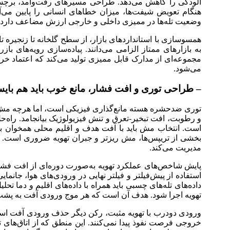
آلودگی را کاهش می‌دهد. طراحی مسیر‌های رفت‌وآمد، برچسب‌گ
هنگام تعویض شیفت‌ها، میزان خطا‌های انسانی را پایین م
وضعیت تله‌ها در ممیزی داخلی و خارجی ارزش مضاعف دارد و 
همسوسازی با استاندارد‌های بازار، از سطح گلخانه تا زنجیره
به بازار‌های ممتاز الزامی می‌دانند. پیاده‌سازی رویه‌های
مجموعه‌ای از مدارک قابل ممیزی تولید می‌کند که اعتماد خرید
می‌شود.
– طراحی توری و افت فشار، مانع خوب باید هم بایس
توری ضدحشره هسته مانع‌گذاری فیزیکی است، اما هرچه مش ریزت
و رطوبت، افت تبخیر-تعرق و تنش فیزیولوژیک بیانجامد. راه‌ح
بخشی از تریپس‌ها، مش ریزتر و جبران تهویه ضروری است. ترک
مدیریت می‌کند.
پایش شاخص‌های عملکرد تهویه به‌صورت دوره‌ای از افت فشار 
استفاده از پیش‌فیلتر و فیلتر نهایی در ورودی‌های هوا، جا
داده‌های تله‌های چسبی باید همراه با داده‌های اقلیم و دما تح
تهویه اجرا شود. هدف آن است که هر موج ورودی آفت به پشت
ورودی دو‌درب با تهویه مثبت، رکن دیگر حذف ورودی آفت است.