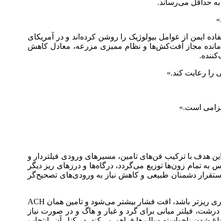
 به حداقل می‌رساند.
»
فاده ایمن از عوامل بیولوژیک را روشن کرده‌اند و در آمریکای
انده مجاز آفت‌کش‌ها و نظام ممیزی مزرعه، معادل کاهش
ننده.
 را رعایت کند.»
ثبت یعنی اینکه فشار هوای داخل سازه اندکی بالاتر از بیرون نگه داشته شود تا مسیر نفوذ آفات بسته بماند. در الگوی CEA، این هدف با ترکیب فن‌های تامین، مسیرهای ورودی فیلتردار و
 به تمام زون‌ها توزیع می‌گردد، درگاه‌ها و درزهای ریز دیگر
تقرار دشمنان طبیعی و کاهش نیاز به ورودی‌های تصحیح‌گر
طراحی فشار مثبت باید از محاسبه همزمان نرخ تعویض هوا، افت فشار فیلتر و توری و ظرفیت استاتیک فن آغاز شود. هرچه مش توری ریزتر باشد، افت فشار بیشتر می‌شود و تامین همان ACH
درشت، فیلتر میانی برای گرد و غبار و هاگ و در صورت نیاز
غ شدن ناخواسته سالن‌ها فراهم می‌کند. در کنار آن، انتخاب