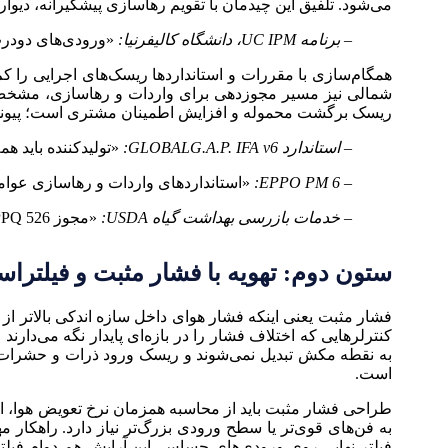
می‌شود. تلفیق این چیدمان با تقویم رهاسازی پیشگیرانه، دیوار
– برنامه UC IPM، دانشگاه کالیفرنیا:
«ورودی‌های دو‌در
همگام‌سازی با مقررات و استاندارد‌ها ریسک‌های اجرایی را کم 
شمالی نیز مسیر مجوزدهی برای واردات و رهاسازی، مشخص 
ریسک برگشت محموله و افزایش اطمینان مشتری است؛ پیوندی
– استاندارد GLOBALG.A.P. IFA v6:
«تولیدکننده باید ه
– EPPO PM 6:
«استاندارد‌های واردات و رهاسازی عوامل
– خدمات بازرسی بهداشت گیاه USDA:
«مجوز PPQ 526 برای واردات، جابه‌جایی بین‌ایالتی و رهاسازی عوامل کنترل زیستی الزامی است.»
ستون دوم: تهویه با فشار مثبت و فیلتراس
کنترلرهایی که اختلاف فشار را در بازه‌ای پایدار نگه می‌دارن
به نقطه مکش تبدیل نمی‌شوند و ریسک ورود ذرات و حشرات ب
است.
به فن‌های قوی‌تر یا سطح ورودی بزرگ‌تر نیاز دارد. راهکار
فیلتر نهایی روی ورودی‌های حساس. این آرایش هم دوام فیلتره