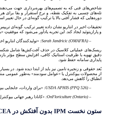
شاخص‌های فنی که به تصمیم‌های بهره‌برداری جهت می‌دهن
تله‌های چسبی به تفکیک نقطه، و نرخ استقرار و بقا برای هر 
دوره‌هایی که فشار آفتی بالا یا ترکیب گونه‌ای در حال تغییر ا
تحقیقات اخیر در انتاریو نشان داده تغییر ترکیب گونه‌ای تری
و پارازیتوئید ایجاد کند. این تجربه یادآور می‌شود که موفقیتِ
– Sarah Jandricic (OMAFRA):
«تولیدکنندگان انتاریو ا
ریسک‌های عملیاتی کلاسیک در حذف آفت‌کش‌ها شامل شکست‌
دقیق تهویه با ظرفیت استاتیک کافی، افزایش سطح مؤثر بازش
پایداری سامانه حفظ شود.
بُعد حقوقی و زنجیره تامین نیز باید از ابتدا دیده شود. در ب
از محصولات بیوکنترل یا «عوامل سودمند» به‌طور عمومی منتشر 
انطباق را کاهش می‌دهد.
– USDA APHIS (PPQ 526):
«برای واردات، جابجایی بین‌ایالتی
– OnFloriculture (Ontario):
«کانادا رهبر جهانی بیوکنت
ستون نخست IPM بدون آفتکش در CEA، بیوکنترل پیشگیرانه و سازگار