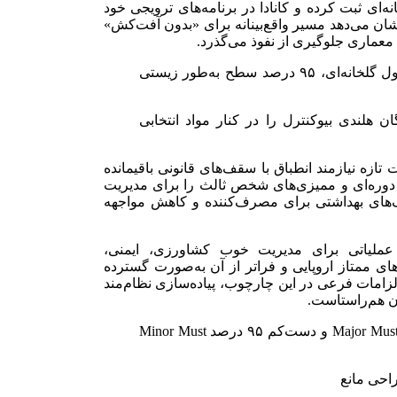
ای ثبت کرده و کانادا در برنامه‌های ترویجی خود
شان می‌دهد مسیر واقع‌بینانه برای «بدون آفت‌کش»
«در ۲۰۲۰، در ۹ محصول گلخانه‌ای، ۹۵ درصد سطح به‌طور زیستی
 هلندی بیوکنترل را در کنار مواد انتخابی
تازه نیازمند انطباق با سقف‌های قانونی باقیمانده
 دوره‌ای و ممیزی‌های شخص ثالث را برای مدیریت
ک‌های بهداشتی برای مصرف‌کننده و کاهش مواجهه
GLOBA. در نسخه IFA v6 چارچوبی عملیاتی برای مدیریت خوب کشاورزی، ایمنی،
 به بازارهای ممتاز اروپایی و فراتر از آن به‌صورت گسترده
لزامات فرعی در این چارچوب، پیاده‌سازی نظام‌مند
ان هم‌راستاست.
«تولیدکننده باید ۱۰۰ درصد Major Must و دست‌کم ۹۵ درصد Minor Must