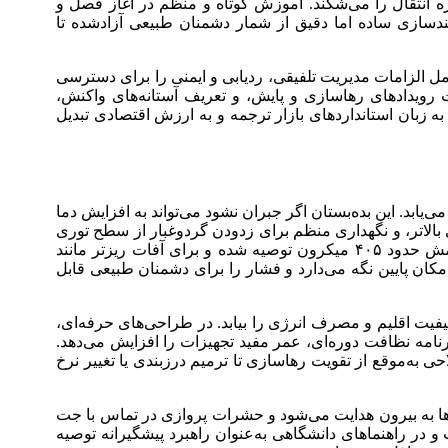
ره انتقال را می‌شکند. آموزش کوتاه و منظم در آغاز فصل و
دسازی ساده اما دقیق از شمار دشمنان طبیعی آزادشده تا
مل الزامات مدیریت تلفیقی، ردیابی و ایمنی را برای دسترسی
ت رویداد‌های رهاسازی و پایش، و تعریف آستانه‌های واکنش،
ه زبان استاندارد‌های بازار ترجمه و به ارزش اقتصادی تبدیل
بد. این بده‌بستان اگر جبران نشود می‌تواند به افزایش دما
 بالاتر، و نگهداری منظم برای زدودن گردوغبار از سطح توری
است. انتخاب مش باید با آفت هدف و اقلیم محلی همخوان باشد؛ برای نمونه، برای محدود کردن سفیدبالک، پوشاندن دریچه‌ها با مش حدود ۴۰۵ میکرون توصیه شده و برای آفات ریزتر مانند
کان پایین نگه می‌دارد و فشار را برای دشمنان طبیعی قابل
فیت اقلیم و مصرف انرژی را بیابد. در طراحی‌های حرفه‌ای،
نامه نظافت دوره‌ای، عمر مفید تجهیزات را افزایش می‌دهد.
حی به‌موقع از تقویت رهاسازی تا ترمیم درز‌بندی یا تغییر نرخ
‌ها به بیرون هدایت می‌شود و حشرات پروازی در تماس با جت
طق که از اتاق‌های تمیز و گلخانه‌های قرنطینه الهام گرفته شده، در CEA نیز کارآمد است و در راهنما‌های دانشگاهی به‌عنوان راهبرد پیشگیرانه توصیه