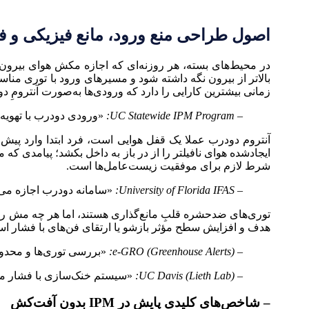
اصول طراحی منع ورود، مانع فیزیکی و ف
در محیط‌های بسته، هر روزنه‌ای که اجازه مکش هوای بیرون 
بالاتر از بیرون نگه داشته شود و مسیرهای ورود با توری مناس
زمانی بیشترین کارایی را دارد که ورودی‌ها به‌صورت آنترومِ د
– UC Statewide IPM Program:
«ورودی دو‌درب با تهوی
آنتروم دو‌درب عملا یک قفل هوایی است، فرد ابتدا وارد پیش‌ا
ایجادشده هوای نا‌فیلتر را از در باز به داخل بکشد؛ پیامدی که
شرط لازم برای موفقیت زیست‌عامل‌ها است.
– University of Florida IFAS:
«سامانه دو‌درب اجازه می‌د
توری‌های ضدحشره قلبِ مانع‌گذاری هستند، اما هر چه مش ریز
هدف و افزایش سطح مؤثر بازشو یا ارتقای فن‌های با فشار اس
– e-GRO (Greenhouse Alerts):
«بررسی توری‌ها و محدو
– UC Davis (Lieth Lab):
«سیستم خنک‌سازی با فشار مث
– شاخص‌های کلیدی پایش در IPM بدون آفت‌کش