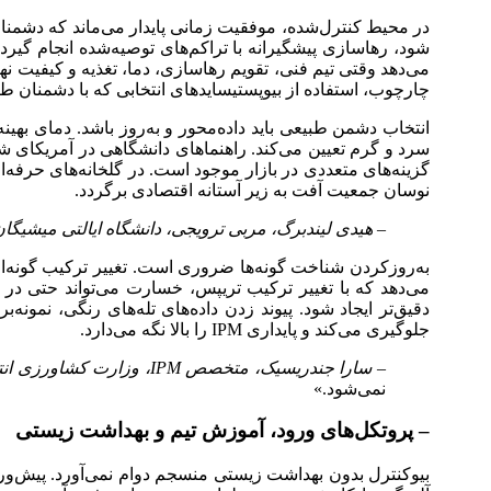
در محیط کنترل‌شده، موفقیت زمانی پایدار می‌ماند که دشم
شود، رهاسازی پیشگیرانه با تراکم‌های توصیه‌شده انجام گیرد
می‌دهد وقتی تیم فنی، تقویم رهاسازی، دما، تغذیه و کیفیت ن
چارچوب، استفاده از بیوپستیساید‌های انتخابی که با دشمنان طبی
انتخاب دشمن طبیعی باید داده‌محور و به‌روز باشد. دمای بهین
سرد و گرم تعیین می‌کند. راهنما‌های دانشگاهی در آمریکای شم
گزینه‌های متعددی در بازار موجود است. در گلخانه‌های حرفه‌ای
نوسان جمعیت آفت به زیر آستانه اقتصادی برگردد.
– هیدی لیندبرگ، مربی ترویجی، دانشگاه ایالتی میشیگان
به‌روز‌کردن شناخت گونه‌ها ضروری است. تغییر ترکیب گونه‌ای آف
می‌دهد که با تغییر ترکیب تریپس، خسارت می‌تواند حتی در ح
دقیق‌تر ایجاد شود. پیوند زدن داده‌های تله‌های رنگی، نم
جلوگیری می‌کند و پایداری IPM را بالا نگه می‌دارد.
– سارا جندریسیک، متخصص IPM، وزارت کشاورزی انتاریو:
نمی‌شود.»
– پروتکل‌های ورود، آموزش تیم و بهداشت زیستی
بیوکنترل بدون بهداشت زیستی منسجم دوام نمی‌آورد. پیش‌و