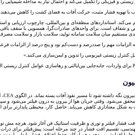
 زیستی و فیزیکی را تکمیل می‌کند و احتمال نیاز به مداخله شیمیایی را
ب با تهویه فشار مثبت، حرکت آفات به فضای کشت را کاهش می‌دهند.
می‌کند. استاندارد‌های منطقه‌ای و بین‌المللی، چارچوب ارزیابی و است
و شفاف است. برای واحد‌های صادرات‌گرا، همسویی با سقف باقی‌م
 مستقیم میان سلامت سامانه تولید، سلامت بازار و سلامت مصرف‌ک
مه الزامات مهم را صد‌درصد و دست‌کم نود و پنج درصد از الزامات فرعی
 کنترل زیستی غیر‌بومی را تدوین و ایمن‌سازی می‌کنند.»
یون
فشار م
د محقق می‌شود. وقتی جریان هوا از بیرون به درون فیلتر می‌شود و سپس
ه شکل معناداری کاهش می‌یابد. حاصل کار، محیطی پایدارتر برای اس
 مهندسی، تقسیم افت فشار در چند مرحله است: پیش‌فیلتر برای ذرات 
ا را افزایش می‌دهد و هم امکان حفظ اختلاف فشار پایدار را بدون دا