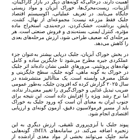
اهمیت دارند، درحالی‌که گونه‌های دیگر در بازار کاراگینان،
آلژینات، زیست‌محرک‌ها، خوراک آبزیان و مواد زیستی
جایگاه می‌یابند. در تعریف عملیاتی، اکوسیستم اقتصاد
جلبک فقط مزرعه نیست؛ مجموعه‌ای از نهال، کشت،
پایش، برداشت، خشک‌کردن، درجه‌بندی، استخراج ماده
مؤثره، کنترل ایمنی، بسته‌بندی و فروش صنعتی است. هر
مرحله‌ای که ضعیف طراحی شود، ارزش مرحله‌های بعدی
را کاهش می‌دهد.
در بخش خوراک آبزیان، جلبک دریایی بیشتر به‌عنوان جزء
عملکردی جیره مطرح می‌شود تا جایگزین ساده و کامل
نهاده‌های پروتئینی. مرورهای علمی نشان داده‌اند اثر جلبک
در خوراک به گونه ماهی، گونه جلبک، سطح جایگزینی و
شکل مصرف وابسته است. یک متاآنالیز منتشرشده در
سال ۲۰۲۵ گزارش کرده که افزودن جلبک، به‌طور عمومی
ضریب تبدیل غذایی و خوراک‌گیری را تغییر معنی‌دار نداده،
اما نرخ رشد ویژه را افزایش داده است. این نتیجه برای
جنوب ایران به معنای آن است که ورود جلبک به خوراک
باید از مسیر فرمولاسیون دقیق، آزمون گونه‌ای و ارزیابی
اقتصادی انجام شود.
پیوند جلبک با آبزی‌پروری تلفیقی، ارزش دیگری به این
زنجیره اضافه می‌کند. در سامانه‌های IMTA، گونه‌هایی
مانند جلبک می‌توانند بخشی از مواد مغذی آزادشده از