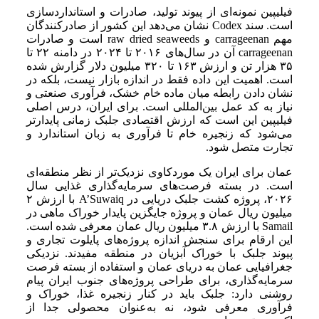
فیلیپین نمونه‌ای از پیوند تولید، صادرات و استانداردسازی
است. سند Codex نشان می‌دهد این کشور از صادرکنندگان
مهم carrageenan و raw dried seaweeds است و صادرات
carrageenan آن در سال‌های ۲۰۱۶ تا ۲۰۲۴ در دامنه ۲۲ تا
۳۵ هزار تن و ارزش ۱۶۳ تا ۳۲۰ میلیون دلار گزارش شده
است. اهمیت این داده فقط در اندازه بازار نیست، بلکه در
نشان دادن رابطه میان ماده خام خشک، فرآوری صنعتی و
نیاز به کد عمل بین‌المللی است. برای ایران، درس اصلی
فیلیپین این است که ارزش اقتصادی جلبک زمانی پایدارتر
می‌شود که زنجیره خام تا فرآوری به زبان استاندارد و
تجارت متصل شود.
عمان برای ایران یک موردکاوی نزدیک‌تر از نظر منطقه‌ای
است. در بسته فرصت‌های سرمایه‌گذاری غذایی سال
۲۰۲۶، پروژه کشت جلبک دریایی در A’Suwaiq با ارزش ۲
میلیون ریال عمان و پروژه جایگزین پایدار خوراک ماهی در
Samail با ارزش ۳.۸ میلیون ریال عمان معرفی شده است.
این ارقام برای سنجش اندازه پروژه‌های پایلوت تجاری و
پیوند جلبک با خوراک آبزیان در منطقه مفیدند. نزدیکی
جغرافیایی عمان به دریای عمان و استفاده از بسته فرصت
سرمایه‌گذاری، برای طراحی پروژه‌های جنوب ایران پیام
روشنی دارد: جلبک باید در کنار زنجیره غذا، خوراک و
فرآوری معرفی شود، نه به‌عنوان محصولی جدا از