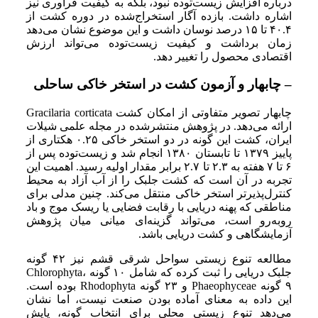
درباره افزایش زیست‌توده نبود، بلکه به کیفیت فرآوری نیز
اشاره داشت. بازده آگار استخراج‌شده در دوره کشت از
۴۰.۴ تا ۱۵ درصد نوسان داشت و این موضوع نشان می‌دهد
زمان برداشت و کیفیت زیست‌توده می‌تواند ارزش
اقتصادی محصول را تغییر دهد.
– چابهار و آزمون کشت در استخر خاکی ساحلی
چابهار تصویر متفاوتی از امکان کشت Gracilaria corticata
ارائه می‌دهد. در پژوهش منتشرشده در مجله علمی شیلات
ایران، کشت این گونه در دو استخر خاکی ۰.۲۵ هکتاری از
پاییز ۱۳۷۹ تا تابستان ۱۳۸۰ انجام شد و زیست‌توده پس از
۶ تا ۷ هفته به ۲.۳ تا ۲.۷ برابر مقدار اولیه رسید. اهمیت این
تجربه در آن است که کشت جلبک را از آب آزاد به محیط
کنترل‌پذیرتر استخر خاکی منتقل می‌کند. چنین مدلی برای
مناطقی که پهنه دریایی با رقابت فضایی یا ریسک موج و باد
روبه‌رو است، می‌تواند گزینه‌ای میانی میان پژوهش
آزمایشگاهی و کشت دریایی باشد.
مطالعه تنوع زیستی سواحل شرقی قشم نیز ۴۲ گونه
جلبک دریایی را ثبت کرده که شامل ۱۰ گونه Chlorophyta،
۹ گونه Phaeophyceae و ۲۳ گونه Rhodophyta بوده است.
این داده به معنای آماده بودن صنعت نیست، اما نشان
می‌دهد تنوع زیستی محلی برای انتخاب گونه، پایش