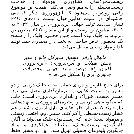
زیست‌محرک‌های کشاورزی، بیومواد و خدمات
زیست‌محیطی را به هم وصل می‌کند. اهمیت این موضوع
وقتی روشن‌تر می‌شود که آبزی‌پروری دیگر فعالیتی
حاشیه‌ای در امنیت غذایی جهان نیست. داده‌های FAO
نشان می‌دهد تولید جهانی آبزی‌پروری در سال ۲۰۲۲ به
۱۳۰.۹ میلیون تن رسیده و از این مقدار، ۳۶.۵ میلیون تن
مربوط به جلبک بوده است. چنین حجمی، جلبک را از سطح
یک محصول خاص ساحلی به بخشی از معماری جدید تولید
غذا و مواد زیستی منتقل می‌کند.
– مانوئل بارانژ، دستیار مدیرکل فائو و مدیر
بخش شیلات و آبزی‌پروری:
«آبزی‌پروری
اکنون ۵۱ درصد تولید جهانی محصولات
جانوری آبزی را تشکیل می‌دهد.»
برای خلیج فارس و دریای عمان، بحث جلبک دریایی از دو
مسیر به امنیت غذایی و سرمایه‌گذاری وصل می‌شود.
مسیر نخست، خوراک و پایداری آبزی‌پروری است؛ جایی
که میگو، ماهی دریایی و زنجیره‌های پرورشی به نهاده‌هایی
نیاز دارند که هم از نظر تغذیه‌ای قابل آزمون باشند و هم
فشار زیست‌محیطی را کم کنند. مسیر دوم، اقتصاد زیستی
و بیومواد است؛ جایی که زیست‌توده جلبک می‌تواند به آگار،
کاراگینان، زیست‌محرک، ترکیبات عملکردی و مواد
جایگزین پلیمرهای فسیلی تبدیل شود. این دو مسیر فقط