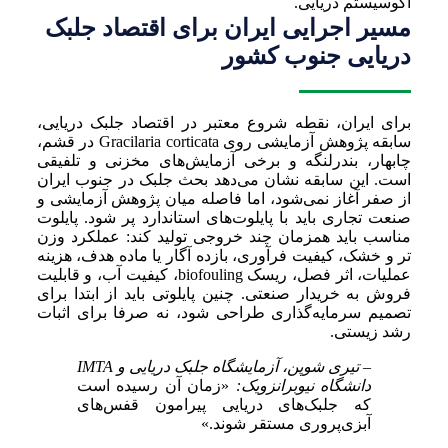
اکوسیستم دریایی.
مسیر اجرایی ایران برای اقتصاد جلبک
دریایی جنوب کشور
برای ایران، نقطه شروع معتبر در اقتصاد جلبک دریایی،
سابقه پژوهش آزمایشی روی Gracilaria corticata در قشم،
چابهار، بندرلنگه و برخی آزمایش‌های مخزنی و تلفیقی
است. این سابقه نشان می‌دهد بحث جلبک در جنوب ایران
از صفر آغاز نمی‌شود، اما فاصله میان پژوهش آزمایشی و
صنعت تجاری باید با پایلوت‌های استاندارد پر شود. پایلوت
مناسب باید همزمان چند خروجی تولید کند: عملکرد وزن
تر و خشک، کیفیت فرآوری، بازده آگار یا ماده هدف، هزینه
عملیات، اثر فصل، ریسک biofouling، کیفیت آب، و قابلیت
فروش به خریدار صنعتی. چنین پایلوتی باید از ابتدا برای
تصمیم سرمایه‌گذاری طراحی شود، نه صرفا برای اثبات
رشد زیستی.
– تیری شوپن، آزمایشگاه جلبک دریایی و IMTA
دانشگاه نیوبرانزویک:
«زمان آن رسیده است
که جلبک‌های دریایی پیرامون قفس‌های
آبزی‌پروری مستقر شوند.»