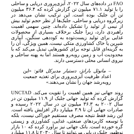
FAO در داده‌های سال ۲۰۲۲، آبزی‌پروری دریایی و ساحلی
را با تولید ۷۱.۱ میلیون تن گزارش کرده که ۳۶.۴ میلیون
تن آن جلبک بوده است. این ترکیب نشان می‌دهد در
زیرگروه دریایی و ساحلی، جلبک‌ها از نظر حجم تولید بیش
از نیمی از تولید را تشکیل داده‌اند. چنین سهمی اهمیت
راهبردی دارد، زیرا جلبک برخلاف بسیاری از محصولات
غذایی برای تولید زیست‌توده به کوددهی سنگین، آبیاری
شیرین یا خاک کشاورزی متکی نیست. همین ویژگی، آن را
به گزینه‌ای قابل توجه برای کشورهایی تبدیل می‌کند که با
محدودیت آب و زمین روبه‌رو هستند اما به پهنه ساحلی و
نیروی انسانی محلی دسترسی دارند.
– مانوئل بارانژ، دستیار مدیرکل فائو:
«این
اعداد ظرفیت آبزی‌پروری برای تغذیه جمعیت
رو‌به‌رشد جهان را نشان می‌دهند.»
روند جهانی نیز همین اهمیت را تقویت می‌کند. UNCTAD
گزارش کرده که تولید جهانی جلبک از ۱۱.۹ میلیون تن در
سال ۲۰۰۲ به ۳۶.۳ میلیون تن در سال ۲۰۲۲ رسیده و
صادرات جهانی آن تا ۳.۹ میلیارد دلار افزایش یافته است.
این رشد فقط نتیجه مصرف مستقیم خوراکی نیست، بلکه
با توسعه کاربردهای صنعتی، غذایی، کشاورزی و زیستی
گره خورده است. بانک جهانی نیز برآورد کرده که ۱۰ بازار
نوظهور جلبک دریایی می‌توانند تا سال ۲۰۳۰ تا ۱۱.۸ میلیارد