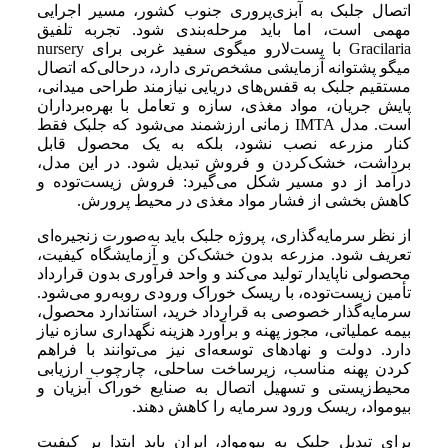
اتصال جلبک به آبزی‌پروری جنوب کشور، مسیر اجرایی
مهمی است، اما باید مرحله‌بندی شود. تجربه تلفیق
Gracilaria با پست‌لارو میگوی سفید غربی برای nursery
میگو پشتوانه آزمایشی مشخص‌تری دارد، درحالی‌که اتصال
مستقیم جلبک به قفس‌های دریایی نیازمند طراحی میدانی،
پایش جریان، مواد مغذی، سازه و تعامل با بهره‌برداران
است. مدل IMTA زمانی ارزشمند می‌شود که جلبک فقط
کنار مزرعه نصب نشود، بلکه به یک محصول قابل
برداشت، خشک‌کردن و فروش تبدیل شود. در این مدل،
درآمد از دو مسیر شکل می‌گیرد: فروش زیست‌توده و
کاهش بخشی از فشار مواد مغذی در محیط پرورش.
از نظر سرمایه‌گذاری، پروژه جلبک باید به‌صورت زنجیره‌ای
تعریف شود. مزرعه بدون خشک‌کن و آزمایشگاه کیفیت،
محصولی ناپایدار تولید می‌کند و واحد فرآوری بدون قرارداد
تأمین زیست‌توده، با ریسک خوراک ورودی روبه‌رو می‌شود.
سرمایه‌گذار خصوصی به قرارداد خرید، استاندارد محصول،
بیمه عملیاتی، مجوز پهنه و برآورد هزینه نگهداری سازه نیاز
دارد. دولت و نهادهای توسعه‌ای نیز می‌توانند با فراهم
کردن پهنه مناسب، زیرساخت ساحلی، چارچوب ارزیابی
محیط‌زیستی و تسهیل اتصال به صنایع خوراک آبزیان و
بیومواد، ریسک ورود سرمایه را کاهش دهند.
برای تبدیل جلبک به بیومواد، ایران باید ابتدا بر کیفیت