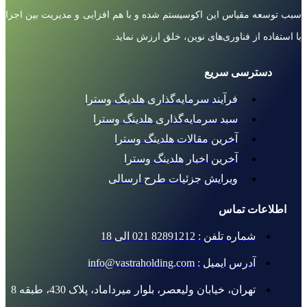
سبب توسعه مقیاس این اکوسیستم شده و با هم افزایی و مدیریت بین اجزا
با استفاده از فناوری‌های نوین، خلق ارزش نماید.
دسترسی سریع
فرآیند سرمایه‌گذاری هلدینگ وسترا
سبد سرمایه‌گذاری هلدینگ وسترا
آخرین مقالات هلدینگ وسترا
آخرین اخبار هلدینگ وسترا
ویرایش جزئیات طرح ارسالی
اطلاعات تماس
شماره تلفن : 82891212 021 الی 18
آدرس ایمیل : info@vastraholding.com
تهران، خیابان ولیعصر، بلوار میرداماد، پلاک 430، طبقه 8