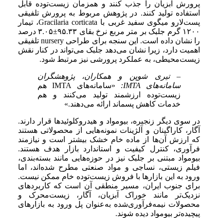
پرورش آبزیان را جذب کنند و همزمان زیست‌توده قابل
استفاده تولید کنند. در پژوهش مربوط به پرورش تلفیقی
پست‌لارو میگوی سفید غربی با Gracilaria corticata، تیمار
۱۲۰۰ گرم جلبک بر متر مربع نرخ بقای ۹۵.۳۳±۳.۰۵ درصد
را نشان داده است. این سنجه برای طراحی nursery تلفیقی
اهمیت دارد، زیرا نشان می‌دهد جلبک می‌تواند در کنار نقش
زیست‌محیطی، به عملکرد پرورشی نیز مرتبط شود.
– تیری شوپن و همکاران، پژوهشگران
سامانه‌های IMTA:
«سامانه‌های IMTA هم
زیست‌توده ارزشمند تولید می‌کنند و هم
خدمات کاهش پسماند ارائه می‌دهند.»
در سوی دیگر زنجیره، بیومواد و هیدروکلوئیدها قرار دارند.
آگار، کاراگینان و آلژینات نمونه‌هایی از محصولاتی هستند
که ارزش آن‌ها از ماده خام خشک بیشتر است و نیازمند
فرآوری، کنترل کیفیت و استاندارد بازار هدف هستند.
بیومواد مبتنی بر جلبک نیز در حوزه‌هایی مانند بسته‌بندی،
فیلم زیستی، نساجی و مواد صنعتی مطرح شده‌اند، اما
ورود به این بازارها با فروش زیست‌توده خام ممکن نیست.
برای جنوب ایران، مسیر منطقی آن است که کاربردهای
نزدیک‌تر مانند خوراک آبزیان، آگار، زیست‌محرک و
محصولات نیمه‌فرآوری‌شده به‌عنوان پل ورود به بازارهای
پیچیده‌تر بیومواد دیده شوند.