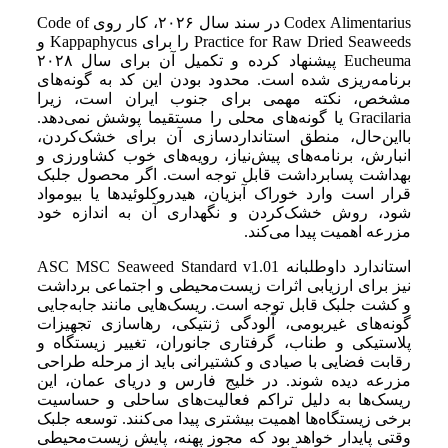
Codex Alimentarius در سند سال ۲۰۲۶، کار روی Code of
Practice for Raw Dried Seaweeds را برای Kappaphycus و
Eucheuma پیشنهاد کرده و تکمیل آن برای سال ۲۰۲۸
برنامه‌ریزی شده است. محدود بودن این کد به گونه‌های
مشخص، نکته مهمی برای جنوب ایران است، زیرا
Gracilaria یا گونه‌های محلی را مستقیما پوشش نمی‌دهد.
بااین‌حال، منطق استانداردسازی آن برای خشک‌کردن،
انبارش، برنامه‌های پیش‌نیاز، رویه‌های خوب کشاورزی و
بهداشت پسابرداشت قابل توجه است. اگر محصول جلبک
قرار است وارد خوراک آبزیان، هیدروکلوئیدها یا بیومواد
شود، روش خشک‌کردن و نگهداری آن به اندازه خود
مزرعه اهمیت پیدا می‌کند.
استاندارد داوطلبانه ASC MSC Seaweed Standard v1.01
نیز برای ارزیابی اثرات زیست‌محیطی و اجتماعی برداشت
و کشت جلبک قابل توجه است. ریسک‌هایی مانند جابه‌جایی
گونه‌های غیربومی، آلودگی ژنتیکی، رهاسازی تجهیزات
پلاستیکی و طناب، گرفتاری جانوران، تغییر زیستگاه و
رقابت فضایی با صیادی و کشتیرانی باید از مرحله طراحی
مزرعه دیده شوند. در خلیج فارس و دریای عمان، این
ریسک‌ها به دلیل تراکم فعالیت‌های ساحلی و حساسیت
برخی زیستگاه‌ها اهمیت بیشتری پیدا می‌کنند. توسعه جلبک
وقتی پایدار خواهد بود که مجوز پهنه، پایش زیست‌محیطی