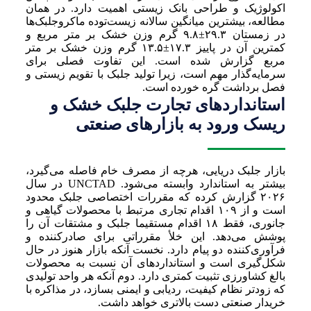
اکولوژیک و طراحی بانک زیستی اهمیت دارد. در همان
مطالعه، بیشترین میانگین سالانه زیست‌توده ماکروجلبک‌ها
در زمستان ۲۹.۳±۹.۸ گرم وزن خشک بر متر مربع و
کمترین آن در پاییز ۱۷.۳±۱۳.۵ گرم وزن خشک بر متر
مربع گزارش شده است. این تفاوت فصلی برای
سرمایه‌گذار مهم است، زیرا تولید جلبک با تقویم زیستی و
فصل برداشت گره خورده است.
استانداردهای تجارت جلبک خشک و
ریسک ورود به بازارهای صنعتی
بازار جلبک دریایی، هرچه از مصرف خام فاصله می‌گیرد،
بیشتر به استاندارد وابسته می‌شود. UNCTAD در سال
۲۰۲۶ گزارش کرده که مقررات اختصاصی جلبک محدود
است و از ۱۰۹ اقدام تجاری مرتبط با محصولات گیاهی و
جانوری، فقط ۱۸ اقدام مستقیما جلبک و مشتقات آن را
پوشش می‌دهد. این خلأ مقرراتی برای صادرکننده و
فرآوری‌کننده دو پیام دارد. نخست آنکه بازار هنوز در حال
شکل‌گیری است و استانداردهای آن نسبت به محصولات
بالغ کشاورزی تثبیت کمتری دارد. دوم آنکه هر واحد تولیدی
که زودتر نظام کیفیت، ردیابی و ایمنی بسازد، در مذاکره با
خریدار صنعتی دست بالاتری خواهد داشت.