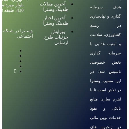
آخرین مقالات
بلوار میرداماد
هدف سرمایه
هلدینگ وسترا
430، طبقه 8
گذاری و نهادسازی
آخرین اخبار
هلدینگ وسترا
در زمینه
وَسـترا در شبکه ه
ویرایش
کشاورزی، سلامت
اجتماعی
جزئیات طرح
ارسالی
و امنیت غذایی با
سرمایه گذاری
بخش خصوصی
تاسیس شد؛ در
این مسیر، وسترا
در تلاش است تا با
اهرم سازی منابع
بانکی و نفوذ
خدمات نوین مالی
در زنجیره های