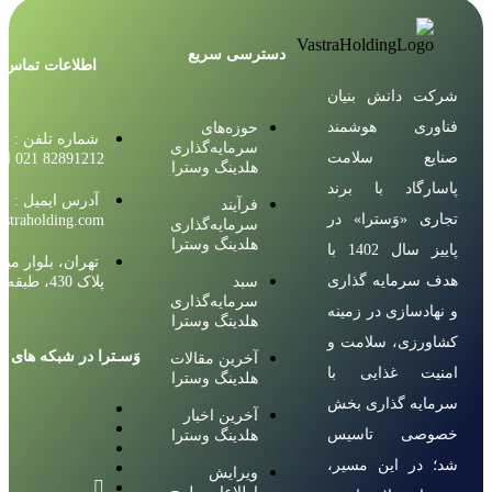
دسترسی سریع
اطلاعات تماس
شرکت دانش بنیان
فناوری هوشمند
حوزه‌های
شماره تلفن :
سرمایه‌گذاری
صنایع سلامت
82891212 021 الی 18
هلدینگ وسترا
پاسارگاد با برند
آدرس ایمیل :
فرآیند
تجاری «وَسترا» در
straholding.com
سرمایه‌گذاری
هلدینگ وسترا
پاییز سال 1402 با
تهران، بلوار میر
هدف سرمایه گذاری
سبد
پلاک 430، طبقه 8
سرمایه‌گذاری
و نهادسازی در زمینه
هلدینگ وسترا
کشاورزی، سلامت و
وَسـترا در شبکه های ا
آخرین مقالات
امنیت غذایی با
هلدینگ وسترا
سرمایه گذاری بخش
آخرین اخبار
خصوصی تاسیس
هلدینگ وسترا
شد؛ در این مسیر،
ویرایش