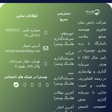
دسترسی
اطلاعات تماس
سریع
شرکت دانش بنیان
فناوری هوشمند
شماره تلفن : 82891212
حوزه‌های
021 الی 18
صنایع سلامت
سرمایه‌گذاری
پاسارگاد با برند
هلدینگ وسترا
آدرس ایمیل :
تجاری «وَسترا» در
info@vastraholding.com
فرآیند
پاییز سال 1402 با
سرمایه‌گذاری
تهران، بلوار میرداماد،
هلدینگ وسترا
هدف سرمایه
پلاک 430، طبقه 8
گذاری و نهادسازی
سبد
وَسـترا در شبکه های اجتماعی
سرمایه‌گذاری
در زمینه کشاورزی،
هلدینگ وسترا
سلامت و امنیت
غذایی با سرمایه
آخرین مقالات
هلدینگ وسترا
گذاری بخش
خصوصی تاسیس
آخرین اخبار