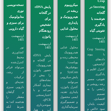
Crop
میکروبیوم
نسخه‌نویسی
Steering در
پایش eDNA
ریشه در
نوری
گلخانه
در گلخانه
هیدروپونیک و
متابولومیک
هوشمند با
برای
پایداری
برای سبزی و
یادگیری
تشخیص
محلول غذایی
گیاه دارویی
تقویتی گیاه
زودهنگام
اردیبهشت
اردیبهشت
پاتوژن
اردیبهشت
1405
1405
1405
اردیبهشت
محلول غذایی
نور در
1405
Crop Steering
هیدروپونیک
کشاورزی
با پیوند
پایش eDNA
محیطی زنده و
محیط
داده‌های
در گلخانه و
پویاست؛
کنترل‌شده
گیاه‌محور،
هیدروپونیک،
بیوفیلترها،
می‌تواند فراتر
کنترل اقلیم و
حضور پاتوژن
SynCom و
از رشد،
یادگیری
را پیش از
پایش میکروبی
ترکیبات
تقویتی، مسیر
نشانه‌های
می‌توانند
تغذیه‌ای و
رشد رویشی و
بیماری آشکار
کنترل پاتوژن،
دارویی سبزی
زایشی را به
می‌کند و با
پایداری تغذیه،
و گیاهان
تصمیم
اعتبارسنجی
ایمنی محصول
معطر را
اقتصادی،
qPCR،
و تصمیم‌گیری
هدفمند کند؛ به
کیفیت پایدار،
نمونه‌برداری
سرمایه‌گذاری
شرط آنکه
سود خالص و
آب و هوا،