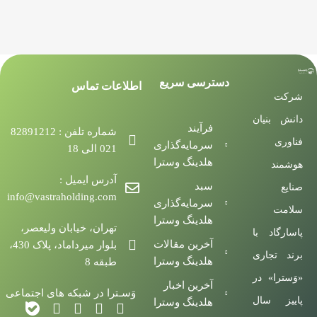
دسترسی سریع
اطلاعات تماس
شرکت
دانش بنیان
فرآیند
شماره تلفن : 82891212
فناوری
سرمایه‌گذاری
021 الی 18
هلدینگ وسترا
هوشمند
آدرس ایمیل :
سبد
صنایع
info@vastraholding.com
سرمایه‌گذاری
سلامت
هلدینگ وسترا
تهران، خیابان ولیعصر،
پاسارگاد با
آخرین مقالات
بلوار میرداماد، پلاک 430،
برند تجاری
هلدینگ وسترا
طبقه 8
«وَسترا» در
آخرین اخبار
وَسـترا در شبکه های اجتماعی
پاییز سال
هلدینگ وسترا