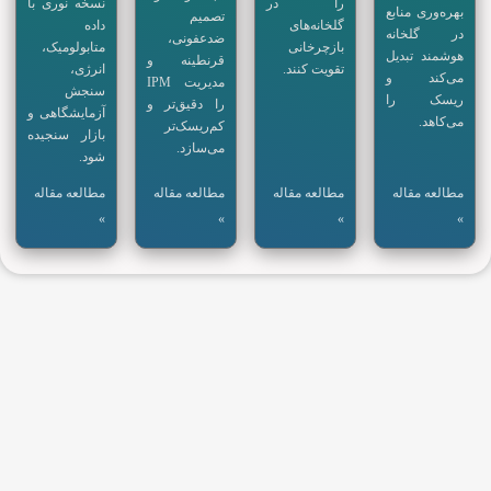
را در
نسخه نوری با
بهره‌وری منابع
تصمیم
گلخانه‌های
داده
در گلخانه
ضدعفونی،
بازچرخانی
متابولومیک،
هوشمند تبدیل
قرنطینه و
تقویت کنند.
انرژی،
می‌کند و
مدیریت IPM
سنجش
ریسک را
را دقیق‌تر و
آزمایشگاهی و
می‌کاهد.
کم‌ریسک‌تر
بازار سنجیده
می‌سازد.
شود.
مطالعه مقاله
مطالعه مقاله
مطالعه مقاله
مطالعه مقاله
»
»
»
»