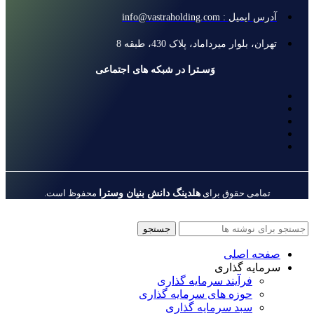
آدرس ایمیل : info@vastraholding.com
تهران، بلوار میرداماد، پلاک 430، طبقه 8
وَسـترا در شبکه های اجتماعی
هلدینگ دانش بنیان وسترا
تمامی حقوق برای
محفوظ است.
جستجو
صفحه اصلی
سرمایه گذاری
فرآیند سرمایه گذاری
حوزه های سرمایه گذاری
سبد سرمایه گذاری