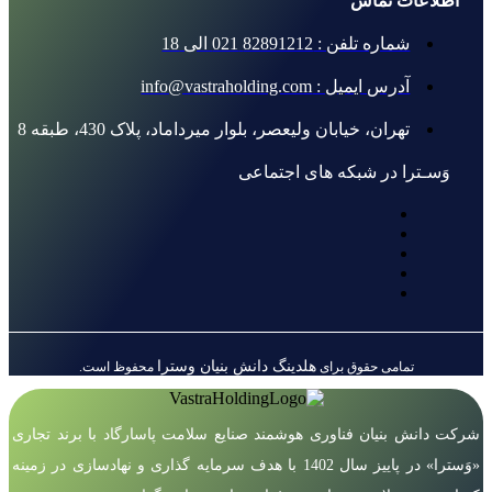
اطلاعات تماس
شماره تلفن : 82891212 021 الی 18
آدرس ایمیل : info@vastraholding.com
تهران، خیابان ولیعصر، بلوار میرداماد، پلاک 430، طبقه 8
وَسـترا در شبکه های اجتماعی
هلدینگ دانش بنیان وسترا
تمامی حقوق برای
محفوظ است.
شرکت دانش بنیان فناوری هوشمند صنایع سلامت پاسارگاد با برند تجاری
«وَسترا» در پاییز سال 1402 با هدف سرمایه گذاری و نهادسازی در زمینه