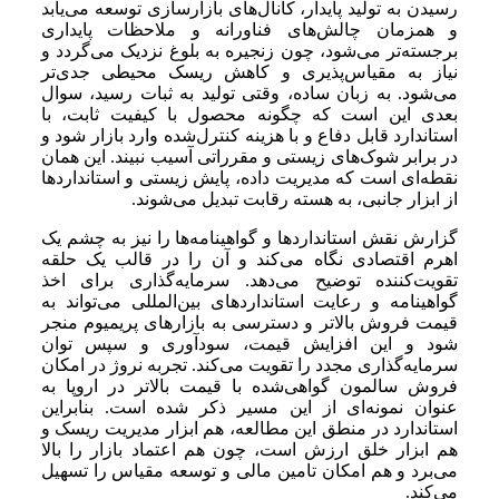
رسیدن به تولید پایدار، کانال‌های بازارسازی توسعه می‌یابد
و همزمان چالش‌های فناورانه و ملاحظات پایداری
برجسته‌تر می‌شود، چون زنجیره به بلوغ نزدیک می‌گردد و
نیاز به مقیاس‌پذیری و کاهش ریسک محیطی جدی‌تر
می‌شود. به زبان ساده، وقتی تولید به ثبات رسید، سوال
بعدی این است که چگونه محصول با کیفیت ثابت، با
استاندارد قابل دفاع و با هزینه کنترل‌شده وارد بازار شود و
در برابر شوک‌های زیستی و مقرراتی آسیب نبیند. این همان
نقطه‌ای است که مدیریت داده، پایش زیستی و استانداردها
از ابزار جانبی، به هسته رقابت تبدیل می‌شوند.
گزارش نقش استانداردها و گواهینامه‌ها را نیز به چشم یک
اهرم اقتصادی نگاه می‌کند و آن را در قالب یک حلقه
تقویت‌کننده توضیح می‌دهد. سرمایه‌گذاری برای اخذ
گواهینامه و رعایت استانداردهای بین‌المللی می‌تواند به
قیمت فروش بالاتر و دسترسی به بازارهای پریمیوم منجر
شود و این افزایش قیمت، سودآوری و سپس توان
سرمایه‌گذاری مجدد را تقویت می‌کند. تجربه نروژ در امکان
فروش سالمون گواهی‌شده با قیمت بالاتر در اروپا به
عنوان نمونه‌ای از این مسیر ذکر شده است. بنابراین
استاندارد در منطق این مطالعه، هم ابزار مدیریت ریسک و
هم ابزار خلق ارزش است، چون هم اعتماد بازار را بالا
می‌برد و هم امکان تامین مالی و توسعه مقیاس را تسهیل
می‌کند.