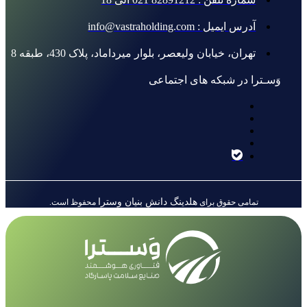
آدرس ایمیل : info@vastraholding.com
تهران، خیابان ولیعصر، بلوار میرداماد، پلاک 430، طبقه 8
وَسـترا در شبکه های اجتماعی
هلدینگ دانش بنیان وسترا
تمامی حقوق برای
محفوظ است.