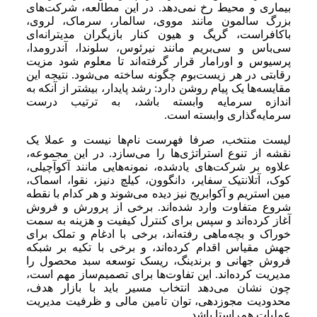
بیماری و محیط رخ نمی‌دهد. در این مطالعه، شرکت‌های
بزرگ سالمون مانند مووی، سالمار، سرماک، لروی،
باکافراست، گریگ و هیون کنار بازیگران مدیترانه‌ای
سی‌باس و سی‌بریم مانند نیرئوس، سلوندا، آندرومدا،
پرسیوس و اورامار قرار گرفته‌اند تا معلوم شود مزیت
رقابتی در هر زیست‌بوم چگونه ساخته می‌شود. نتیجه این
مقایسه‌ها یک پیام روشن دارد: رشد پایدار، بیشتر از آنکه به
اندازه سرمایه وابسته باشد، به ترتیب درست
سرمایه‌گذاری وابسته است.
لیست منتخب، صرفا فهرست نام‌ها نیست و عملا یک
نقشه از تنوع استراتژی‌ها را می‌سازد. در این مجموعه،
علاوه بر شرکت‌های یادشده، نمونه‌هایی مانند آکوآچیلی،
کوک، آتلانتیک سفایر، دانگوون، کیلچ دنیز، نقوا، اسماک،
مین استریم و آکوابریج نیز دیده می‌شوند و هر کدام با نقطه
شروع متفاوت وارد شده‌اند. برخی از پرورش و فروش
آغاز کرده‌اند و سپس برای کنترل کیفیت و هزینه به سمت
خوراک و بچه‌ماهی رفته‌اند، برخی با ادغام و تملک برای
جهش مقیاس اقدام کرده‌اند، و برخی با تکیه بر شبکه
فروش جهانی و برندینگ، ریسک توسعه سبد محصول را
مدیریت کرده‌اند. این تفاوت‌ها برای تصمیم‌ساز مهم است،
چون نشان می‌دهد انتخاب مسیر باید با بازار هدف،
محدودیت مجوزدهی، توان تامین مالی و ظرفیت مدیریت
عملیات هم‌راستا باشد.