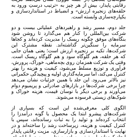
رقابتی پایدار، بیش از هر چیز به «ترتیب درستِ ورود به
حلقه‌های زنجیره ارزش» و انضباط در استانداردسازی و
یکپارچه‌سازی وابسته است.
جلد دوم، مسیر رشد و راهبردهای عملیاتی بیست و دو
شرکت بین‌المللی را کنار هم می‌گذارد تا روشن شود
بنگاه‌های موفق چگونه ریسک را مدیریت کرده‌اند و کجاها
سرمایه را سنگین‌تر گذاشته‌اند. نقطه مشترک این
شرکت‌ها، تکیه بر زنجیره ارزش است؛ یعنی همان جایی
که هر حلقه، هم گلوگاه سود و هم گلوگاه ریسک است.
وقتی یک شرکت همزمان روی بچه‌ماهی، خوراک، پرورش،
فرآوری و توزیع مسلط می‌شود، کیفیت و هزینه را بهتر
کنترل می‌کند، اما سرمایه‌گذاری اولیه و پیچیدگی حکمرانی
نیز بالاتر می‌رود. این جلد با همین جزئیات نشان می‌دهد
چرا برخی شرکت‌ها در بازارهای صادراتی و پریمیوم دوام
می‌آورند و برخی دیگر با نوسان قیمت، هزینه خوراک و
شوک‌های زیستی فرسوده می‌شوند.
الگوی کلی معرفی‌شده این است که بسیاری از
شرکت‌های پیشرو ابتدا یک محصول یا گونه درآمدزا را
انتخاب کرده‌اند و تولید را به ثبات رسانده‌اند، سپس با
کنترل کیفیت و هزینه، زیرساخت رشد را ساخته‌اند و در
نهایت با استانداردسازی و بازارسازی، مزیت رقابتی پایدار
ایجاد کرده‌اند. این ترتیب ساده به نظر می‌رسد، اما اجرای