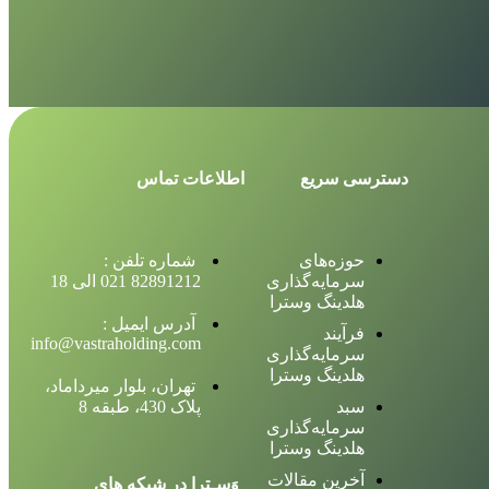
دسترسی سریع
اطلاعات تماس
حوزه‌های
شماره تلفن :
سرمایه‌گذاری
82891212 021 الی 18
هلدینگ وسترا
آدرس ایمیل :
فرآیند
info@vastraholding.com
سرمایه‌گذاری
هلدینگ وسترا
تهران، بلوار میرداماد،
سبد
پلاک 430، طبقه 8
سرمایه‌گذاری
هلدینگ وسترا
آخرین مقالات
وَسـترا در شبکه های