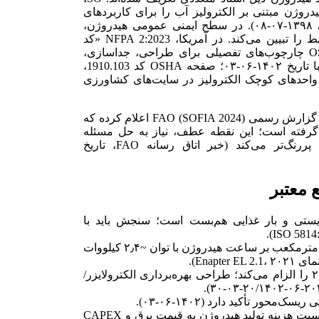
ای هیدروژن مبتنی بر الکترولیز آب را برای کاربردهای
صنعتی، تجاری و مسکونی تعیین می‌کند (انتشار به شمسی ۱۳۹۸-۰۷-۰۸). در سطح ایمنی عمومی هیدروژن،
ISO/TR 15916 ویژگی‌های ایمنی، خطرها و ریسک‌های مرتبط را تبیین می‌کند. در آمریکا، NFPA 2:2023 «کد
فناوری‌های هیدروژن» و استاندارد OSHA 29 CFR 1910.103 چارچوب‌های تفصیلی برای طراحی، جداسازی،
تهویه، آلارم و علامت‌گذاری را فراهم می‌کنند (NFPA TIA با تاریخ ۱۴۰۲-۰۶-۰۳؛ صفحه OSHA کد 1910.103،
برای استقرار امن واحدهای کوچک الکترولیز در سایت‌های کشاورزی
در بخش تقاضا، آبزی‌پروری به‌طور جهانی رو به رشد است و گزارش رسمی FAO (SOFIA 2024) اعلام کرده که
ار از صید پیشی گرفته است؛ این نقطه عطف، نیاز به حل مسئله
اکسیژن‌رسانی و انرژی پایدار در سامانه‌های فشرده را پررنگ‌تر می‌کند (خبر اتاق رسانه FAO، تاریخ
 معتبر
با افزایش چگالی زیستی و بار غذایی هم‌بست است؛ سنجش باید با
الکترولایزر AEM/PEM کوچک می‌تواند حدود ۰٫۵ نرمال‌مترمکعب بر ساعت هیدروژن با توان ~۲٫۴ کیلووات
Enap).
مقررات RFNBO اروپا هم‌بست زمانی ساعتی از ۲۰۳۰ را الزام می‌کند؛ طراحی بهره‌برداری الکترولایزر/
گزارش IEA (Global Hydrogen Review 2023) بر حساسیت هزینه تولید هیدروژن به قیمت برق و CAPEX