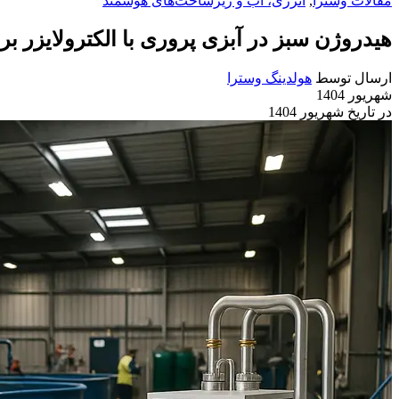
مقالات وسترا
,
انرژی، آب و زیرساخت‌های هوشمند
هیدروژن سبز در آبزی پروری با الکترولایزر ب
ارسال توسط
هولدینگ وسترا
شهریور 1404
در تاریخ شهریور 1404