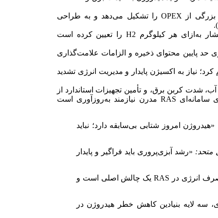
در RAS، انرژی پمپاژ و هوادهی/اکسیژن‌رسانی سهم بزرگی از OPEX را تشکیل می‌دهد و به طراحی
سیاست 45V آمریکا، سطوح امتیاز بر پایه شدت انتشار به‌ازای هر کیلوگرم H2 را تعیین کرده است
 برای سامانه‌های گازی حد پایین محتوای ذخیره و الزامات علامت‌گذاری
ید را اعلام کرد؛ نیاز به اکسیژن پایدار و مدیریت انرژی تشدید
 است اما محدودیت آب، شدت کربن برق، و تأمین تجهیزات استاندارد از
چالش‌هاست؛ قوانین شیلاتی موجود است اما داده‌های سامانه‌ای RAS مدرن نیازمند به‌روزآوری است
«هیدروژن امروز شتابی بی‌سابقه دارد؛ نباید
 متحد:
«رشد آبزی‌پروری باید فراگیر و پایدار
«مصرف انرژی در RAS یک چالش اصلی است و
، سه لایه بنیادین کاهش خطر هیدروژن در