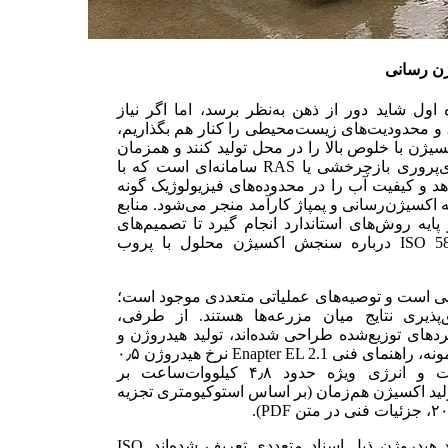
ژن رسانی
ول شاید دور از ذهن به‌نظر برسد، اما اگر نیاز
، و محدودیت‌های زیست‌محیطی را کنار هم بگذاریم،
یژن با خلوص بالا را در محل تولید کنند و همزمان
ظرفیتی برای توان‌دهی به پمپ‌های حیاتی فراهم آورند. آبزی‌پروری بازچرخشی یا RAS سامانه‌ای است که با
و کیفیت آب را در محدوده‌های فیزیولوژیک گونه
اکسیژن‌رسانی و پمپاژ کارآمد منجر می‌شود. منابع
پایه روش‌های استاندارد انجام گیرد تا تصمیم‌های
عملیاتی روی داده‌های معتبر بنا شود (استاندارد ISO 5814:2012 درباره سنجش اکسیژن محلول با پروب
رانی است و توصیه‌های عملیاتی متعددی موجود است؛
ذیری نتایج میان مزرعه‌ها هستند. از طرفی،
جاری مانند AEM/PEM که برای کاربردهای توزیع‌شده طراحی شده‌اند، تولید هیدروژن و
اکسیژن را با توان ورودی چند کیلووات ممکن می‌کنند. برای نمونه، راهنمای فنی Enapter EL 2.1 نرخ هیدروژن ۰٫۵
نرمال‌مترمکعب بر ساعت با مصرف نامی ۲٫۴ کیلووات و انرژی ویژه حدود ۴٫۸ کیلووات‌ساعت بر
تولید اکسیژن هم‌زمان (بر اساس استوکیومتری تجزیه
از منظر رگولاتوری و استاندارد، الکترولایزرها و تولید/کاربرد هیدروژن ذیل اسناد متعددی تعریف شده‌اند. ISO