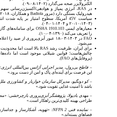
الکترولایزر صحه می‌گذارد (۱۴۰۲-۰۸-۰۹).
هیدرولیک بستگی دارد (مرور Badiola و همکاران، ۲۰۱۸).
(۱۴۰۳-۱۰-۲۰ و ۱۴۰۴-۰۱-۰۴).
معیارهای ایمنی OSHA 1910.103
را تعریف می‌کند (۱۳۹۰-۰۴-۱۰).
FAO در ۱۴۰۳-۰۳-۱۸ عبور آبزی‌پروری از ص
می‌شود.
برای ایران، ظرفیت رشد RAS بالا
(پروفایل‌های FAO).
– فاطح بی‌رول، مدیر اجرایی آژانس بین‌المللی انرژی:
این فرصت برای آینده‌ای پاک و امن از دست برود.»
– کو دونگیو، مدیرکل سازمان خواربار و کشاورزی ملل
باشد تا امنیت غذایی تقویت شود.»
– مهدی باد‌یولا، پژوهشگر آبزی‌پروری بازچرخشی:
طراحی بهینه کلیدی‌ترین راهکار است.»
– نماینده فنی NFPA 2:
«تهویه، آشکارساز و جداسازی
فضاهای بسته‌اند.»