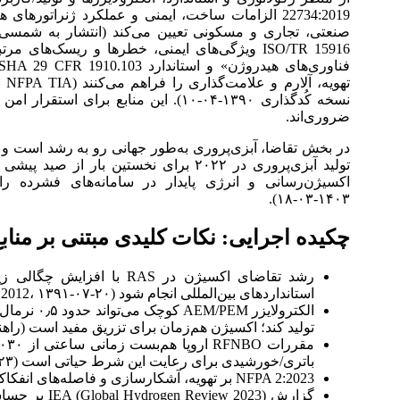
22734:2019 الزامات ساخت، ایمنی و عملکرد ژنراتوره
نسخه کُدگذاری ۱۳۹۰-۰۴-۱۰). این منابع 
ضروری‌اند.
تولید آبزی‌پروری در ۲۰۲۲ برای نخستین ب
۱۴۰۳-۰۳-۱۸).
چکیده اجرایی: نکات کلیدی مبتنی بر منابع
رشد تقاضای اکسیژن در RAS 
استانداردهای بین‌المللی انجام شود (ISO 5814:2012، ۱۳۹۱-۰۷-۲۰).
تولید کند؛ اکسیژن هم‌زمان برای تزریق مفید است (راهنمای ter EL 2.1، ۲۰۲۱
باتری/خورشیدی برای رعایت این شرط حیاتی است (۲۰۲۳-۰۶-۲۰/۱۴۰۲-۰۳-۳۰).
NFPA 2:2023 بر تهویه، آشکارسازی و فاصله‌های انفکاکی ریسک‌محور تأکید دارد (۱۴۰۲-۰۶-۰۳).