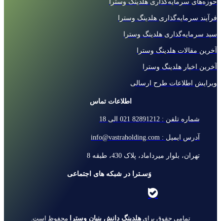
حوزه‌های سرمایه‌گذاری هلدینگ وسترا
فرآیند سرمایه‌گذاری هلدینگ وسترا
سبد سرمایه‌گذاری هلدینگ وسترا
آخرین مقالات هلدینگ وسترا
آخرین اخبار هلدینگ وسترا
ویرایش اطلاعات طرح ارسالی
اطلاعات تماس
شماره تلفن : 82891212 021 الی 18
آدرس ایمیل : info@vastraholding.com
تهران، بلوار میرداماد، پلاک 430، طبقه 8
وَسـترا در شبکه های اجتماعی
هلدینگ دانش بنیان وسترا
تمامی حقوق برای
محفوظ است.