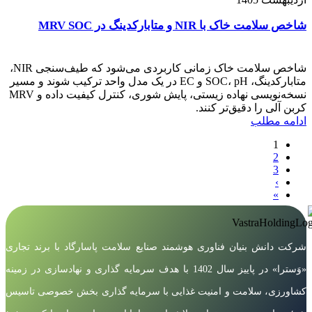
شاخص سلامت خاک با NIR و متابارکدینگ در MRV SOC
شاخص سلامت خاک زمانی کاربردی می‌شود که طیف‌سنجی NIR،
متابارکدینگ، SOC، pH و EC در یک مدل واحد ترکیب شوند و مسیر
نسخه‌نویسی نهاده زیستی، پایش شوری، کنترل کیفیت داده و MRV
کربن آلی را دقیق‌تر کنند.
ادامه مطلب
1
2
3
›
»
شرکت دانش بنیان فناوری هوشمند صنایع سلامت پاسارگاد با برند تجاری
«وَسترا» در پاییز سال 1402 با هدف سرمایه گذاری و نهادسازی در زمینه
کشاورزی، سلامت و امنیت غذایی با سرمایه گذاری بخش خصوصی تاسیس