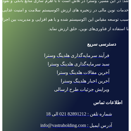
شد؛ در این مسیر، وسترا در تلاش است تا با اهرم سازی منابع بانکی و نفوذ
خدمات نوین مالی در زنجیره های ارزش اکوسیستم سلامت و امنیت غذایی
سبب توسعه مقیاس این اکوسیستم شده و با هم افزایی و مدیریت بین اجزا
با استفاده از فناوری‌های نوین، خلق ارزش نماید.
دسترسی سریع
فرآیند سرمایه‌گذاری هلدینگ وسترا
سبد سرمایه‌گذاری هلدینگ وسترا
آخرین مقالات هلدینگ وسترا
آخرین اخبار هلدینگ وسترا
ویرایش جزئیات طرح ارسالی
اطلاعات تماس
شماره تلفن : 82891212 021 الی 18
آدرس ایمیل : info@vastraholding.com