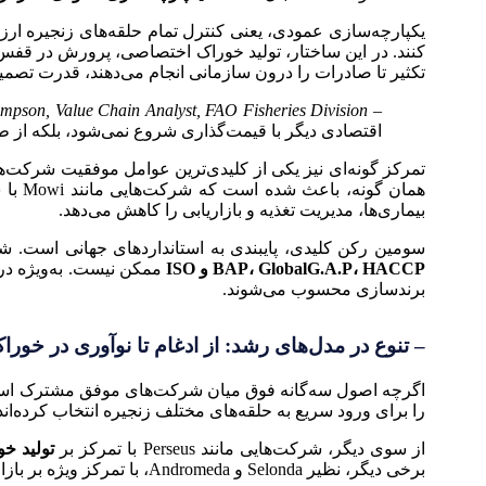
یکپارچه‌سازی عمودی، یعنی کنترل تمام حلقه‌های زنجیره ارزش
کنند. در این ساختار، تولید خوراک اختصاصی، پرورش در قفس، 
تکثیر تا صادرات را درون سازمانی انجام می‌دهند، قدرت تصمیم‌
– Dr. Paul Thompson, Value Chain Analyst, FAO Fisheries Division:
اقتصادی دیگر با قیمت‌گذاری شروع نمی‌شود، بلکه از ط
تمرکز گونه‌ای نیز یکی از کلیدی‌ترین عوامل موفقیت شرکت‌ها
بیماری‌ها، مدیریت تغذیه و بازاریابی را کاهش می‌دهد.
سومین رکن کلیدی، پایبندی به استانداردهای جهانی است. شرکت
BAP، GlobalG.A.P، HACCP و ISO
ممکن نیست. به‌ویژه در ب
برندسازی محسوب می‌شوند.
– تنوع در مدل‌های رشد: از ادغام تا نوآوری در خورا
اگرچه اصول سه‌گانه فوق میان شرکت‌های موفق مشترک است، اما مسیر
را برای ورود سریع به حلقه‌های مختلف زنجیره انتخاب کرده‌اند؛ درحالی‌که برندهایی مانند Cooke پس از تثبیت در گونه اصلی، به‌تدر
از سوی دیگر، شرکت‌هایی مانند Perseus با تمرکز بر
تولید خو
برخی دیگر، نظیر Selonda و Andromeda، با تمرکز ویژه بر بازارهای خرده‌فروشی، تلاش کرده‌اند فرآیندهای تولید، گواهینامه‌ها و نوع بسته‌بندی را به‌طور خاص برای بازارهای B2C طراحی کنند.