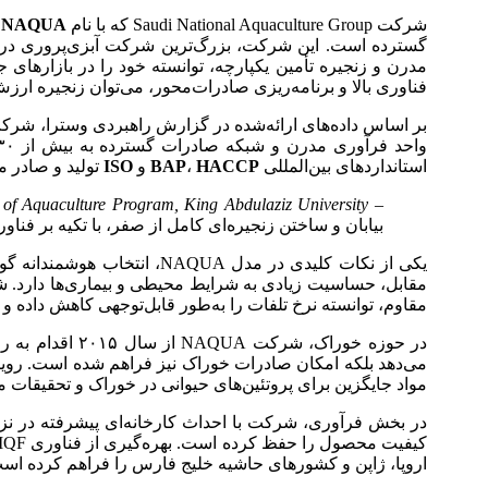
شرکت Saudi National Aquaculture Group که با نام
NAQUA
ش
گسترده است. این شرکت، بزرگ‌ترین شرکت آبزی‌پروری در ع
فناوری بالا و برنامه‌ریزی صادرات‌محور، می‌توان زنجیره ارزش 
واحد فرآوری مدرن و شبکه صادرات گسترده به بیش از ۳۰ کشور، نمونه‌ای کامل از
استانداردهای بین‌المللی
HACCP
،
BAP
و
ISO
تولید و صادر م
– Dr. Abdullah Al-Barrak, Head of Aquaculture Program, King Abdulaziz University:
بیابان و ساختن زنجیره‌ای کامل از صفر، با تکیه بر فنا
یکی از نکات کلیدی در مدل 
مقابل، حساسیت زیادی به شرایط محیطی و بیماری‌ها دارد. ش
مقاوم، توانسته نرخ تلفات را به‌طور قابل‌توجهی کاهش داده و 
در حوزه خوراک،
مواد جایگزین برای پروتئین‌های حیوانی در خوراک و تحقیقات 
در بخش فرآوری، شرکت با احداث کارخانه‌ای پیشرفته در نزدی
اروپا، ژاپن و کشورهای حاشیه خلیج فارس را فراهم کرده اس