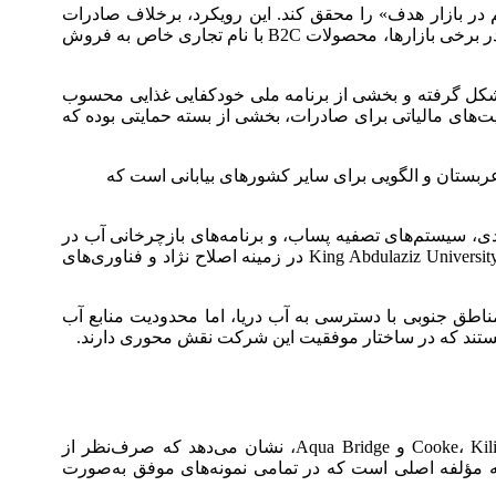
ر مستقیم در بازار هدف» را محقق کند. این رویکرد، برخلاف صادرات
صرف از طریق واسطه، به شرکت اجازه می‌دهد اطلاعات بازار را به‌طور مستقیم جمع‌آوری کرده، برند خود را مدیریت کند و حتی در برخی بازارها، محصولات B2C با نام تجاری خاص به فروش
نیز قابل توجه است. این شرکت در چارچوب چشم‌انداز 2030 عربستان سعودی شکل گرفته و بخشی از برنامه ملی خودکفایی غذایی محسوب
ت‌های مالیاتی برای صادرات، بخشی از بسته حمایتی بوده که
 عربستان و الگویی برای سایر کشورهای بیابانی است که
‌شیرین‌کن‌های خورشیدی، سیستم‌های تصفیه پساب، و برنامه‌های بازچرخانی آب در
مزارع میگو، نمونه‌هایی از اقدامات این شرکت در راستای توسعه پایدار است. همچنین همکاری‌های پژوهشی با دانشگاه‌هایی نظیر King Abdulaziz University در زمینه اصلاح نژاد و فناوری‌های
ژه در مناطق جنوبی با دسترسی به آب دریا، اما محدودیت منابع آب
 هستند که در ساختار موفقیت این شرکت نقش محوری دارند.
مرور مدل‌های موفق شرکت‌هایی چون Mowi و NAQUA، و سایر بازیگران کلیدی صنعت آبزی‌پروری جهانی، از جمله Cooke، Kilic Deniz و Aqua Bridge، نشان می‌دهد که صرف‌نظر از
ه مؤلفه اصلی است که در تمامی نمونه‌های موفق به‌صورت