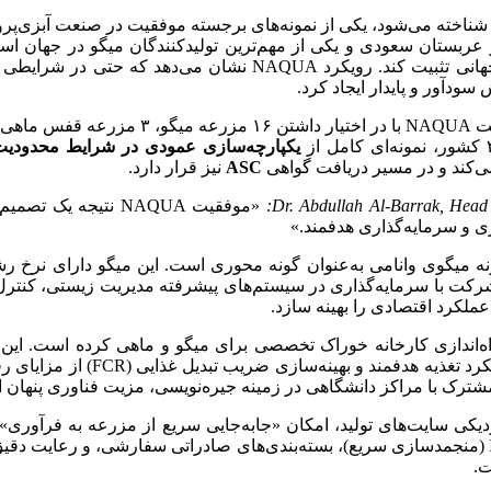
ناخته می‌شود، یکی از نمونه‌های برجسته موفقیت در صنعت آبزی‌پرور
ربستان سعودی و یکی از مهم‌ترین تولیدکنندگان میگو در جهان ا
مدرن و زنجیره تأمین یکپارچه، توانسته خود را در بازارهای جهانی ت
سودآور و پایدار ایجاد کرد.
بر اساس داده‌های ارائه‌شده در گزارش راهبر
یکپارچه‌سازی عمودی در شرایط محدودیت
ی‌کند و در مسیر دریافت گواهی
ASC
نیز قرار دارد.
«موفقیت NAQUA نتیج
وری و سرمایه‌گذاری هدفمند.»
NAQUA، انتخاب هوشمندانه گونه میگوی وانامی به‌عنوان گونه محوری است. این میگو د
رکت با سرمایه‌گذاری در سیستم‌های پیشرفته مدیریت زیستی، کنترل 
عملکرد اقتصادی را بهینه سازد.
 شرکت NAQUA از سال ۲۰۱۵ اقدام به راه‌اندازی کارخانه خوراک تخصصی برای میگو و ماهی 
می‌دهد بلکه امکان صادرات خوراک 
مشترک با مراکز دانشگاهی در زمینه جیره‌نویسی، مزیت فناوری پنهان ا
کی سایت‌های تولید، امکان «جابه‌جایی سریع از مزرعه به فرآوری» 
کیفیت محصول را حفظ کرده است. بهره‌گیری از فناوری IQF (منجمدسازی سریع)، بسته‌بندی‌های صادر
ت.