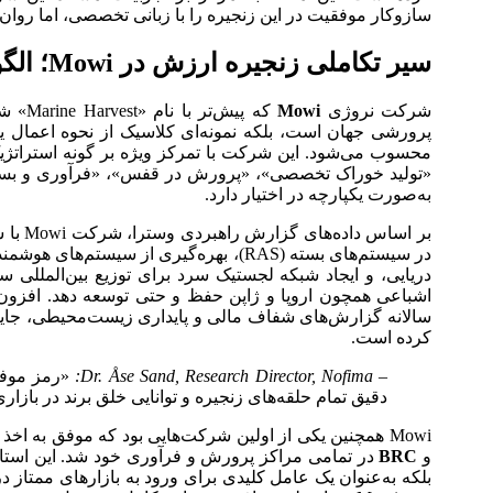
سازوکار موفقیت در این زنجیره را با زبانی تخصصی، اما روان
سیر تکاملی زنجیره ارزش در Mowi؛ الگویی نروژی برای سلطه جهانی
شرکت نروژی
Mowi
که پیش
پرورشی جهان است، بلکه نمونه‌ای کلاسیک از نحوه اعمال ی
محسوب می‌شود. این شرکت با تمرکز ویژه بر گونه استراتژیک
«تولید خوراک تخصصی»، «پرورش در قفس»، «فرآوری و بسته‌بن
به‌صورت یکپارچه در اختیار دارد.
بر اساس
در سیستم‌های بسته (RAS)، بهره‌گیری از سی
دریایی، و ایجاد شبکه لجستیک سرد برای توزیع بین‌المللی سا
اشباعی همچون اروپا و ژاپن حفظ و حتی توسعه دهد. افزون
کرده است.
– Dr. Åse Sand, Research Director, Nofima:
دقیق تمام حلقه‌های زنجیره و توانایی خلق برند در بازا
Mowi همچنین یکی از اولین شرکت‌هایی بود که موفق به اخذ هم‌زمان گواهی‌های بین‌المللی
و
BRC
در تمامی مراکز پرورش و فرآوری خود شد. این استان
بلکه به‌عنوان یک عامل کلیدی برای ورود به بازارهای ممتاز 