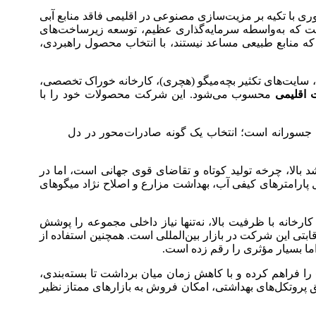
ی با تکیه بر مزیت‌سازی مصنوعی در اقلیمی فاقد منابع آبی
ست که به‌واسطه سرمایه‌گذاری عظیم، توسعه زیرساخت‌های
ثبیت کند. رویکرد NAQUA نشان می‌دهد که حتی در شرایطی که منابع طبیعی مساعد نیستند، با انتخاب محصول راهبردی،
دی وسترا، شرکت NAQUA با در اختیار داشتن ۱۶ مزرعه میگو، ۳ مزرعه قفس ماهی، سایت‌های تکثیر بچه‌میگو (هچری)، کارخانه خوراک تخصصی،
 اقلیمی
محسوب می‌شود. این شرکت محصولات خود را با
ه یک تصمیم جسورانه است؛ انتخاب یک گونه صادرات‌محور در دل
ارای نرخ رشد بالا، چرخه تولید کوتاه و تقاضای قوی جهانی است، اما در
پارامترهای کیفی آب، بهداشت مزارع و اصلاح نژاد میگوهای
کرده است. این کارخانه با ظرفیت بالا، نه‌تنها نیاز داخلی مجموعه را پوشش
نیز فراهم شده است. رویکرد تغذیه هدفمند و بهینه‌سازی ضریب تبدیل غذایی (FCR) از مزایای رقابتی این شرکت در بازار بین‌المللی است. همچنین استفاده از
ما بسیار مؤثری را رقم زده است.
را فراهم کرده و با کاهش زمان میان برداشت تا بسته‌بندی،
اتی سفارشی، و رعایت دقیق پروتکل‌های بهداشتی، امکان فروش به بازارهای ممتاز نظیر