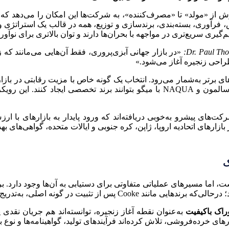
 از «مولد» تا «مصرف‌کننده»، به شرکت‌ها این امکان را می‌دهد که 
فرآوری، بسته‌بندی، برندسازی و توزیع، همه در قالب یک استراتژی و
گیری سریع‌تری در مواجهه با بحران‌ها دارند و توان بالاتری برای نوآو
«در بازار جهانی آبزی‌پروری، فقط آن‌هایی می‌مانند که زن
راحی زنجیره آغاز می‌شود.»
ی برتر به‌شمار می‌رود. انتخاب یک گونه خاص با مزیت رقابتی در بازا
همان گونه، باعث شده است که شرکت‌هایی مانند Mowi با سالمون و NAQUA با میگو بتو
‌های پیشرو به‌خوبی دریافته‌اند که ورود پایدار به بازارهای با ار
ازارهای اتحادیه اروپا، ژاپن، کره جنوبی و ایالات متحده، گواهی‌های ب
ک
های عملیاتی متفاوتی برای دستیابی به آن‌ها وجود دارد. برخی شرکت‌ها ما
یج سایر محصولات را بر بستر زنجیره موجود توسعه داده‌اند.
راک باکیفیت
به‌عنوان نقطه آغاز زنجیره، توانسته‌اند هم جریان نقدی پا