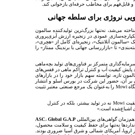
 و قابل‌فهم برای مخاطب حرفه‌ای بازخوانی کند.
‌تر با نام «Marine Harvest» شناخته می‌شد، نه‌تنها بزرگ‌ترین تولیدکننده سالمون
کپارچه‌سازی عمودی در زنجیره ارزش آبزی‌پروری
 «سالمون آتلانتیک»، زنجیره‌ای کامل از «هچری»،
دی» تا «بازاررسانی جهانی با برندینگ ممتاز» را
 داده‌های گزارش راهبردی وسترا، شرکت Mowi با سرمایه‌گذاری متمرکز بر فناوری‌های تولید بچه‌ماهی
ستم‌های هوشمند پایش کیفیت آب و کنترل تراکم ماهی در قفس‌های
لمون تازه، توانسته سهم بازار خود را در بازارهای
 بر آن، حضور این شرکت در بورس اسلو و انتشار
سالانه گزارش‌های شفاف مالی و پایداری زیست‌محیطی، جایگاه Mowi را به‌عنوان یک مرجع صنعتی معتبر تثبیت
«رمز موفقیت Mowi نه در تولید بیشتر، بلکه در کنترل
ری اشباع‌شده است.»
ASC
،
Global G.A.P
داردها نه‌تنها برای حفظ کیفیت و سلامت محصول،
در اروپا، آمریکای شمالی و شرق آسیا ضروری بودند.