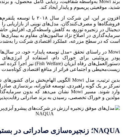
برند Mowi به‌واسطه شفافیت، ردیابی کامل محصول، و برن
شدید، موقعیتی پریمیوم و پایدار ایجاد کند.
افزون بر این، این شرکت از 
فروشگاه‌ها و مصرف‌کنندگان، مدل‌های نوینی از بازاریابی ر
دیجیتال در زنجیره توزیع، به کاهش واسطه‌گری، افزایش حاشی
سرمایه‌گذاری در اصلاح نژاد سالمون‌های مقاوم به بیماری‌ها و
است که در سطح مزرعه، عملکرد اقتصادی شرکت را به‌شدت 
Mowi در راستای تحقق «مدل توسعه پایدار» خود، در سال‌ه
پودر پروتئینی برای خوراک دام، استفاده از انرژی‌های 
دستورالعمل‌های رفاه آبزیان (
زیست‌محیطی و اجتماعی فراتر از منافع اقتصادی کوتاه‌مدت 
بدین ترتیب، مدل Mowi الگویی الهام‌بخش برا
تمرکز بر یک گونه راهبردی، توسعه فناورانه، برندسازی صادرات
وارد شوند. مسیر Mowi نشان می‌دهد که بدون
مولدین و خوراک تخصصی، رسیدن به برند صادراتی رقابت‌پذی
NAQUA؛ زنجیره‌سازی صادراتی در بستر بیابانی