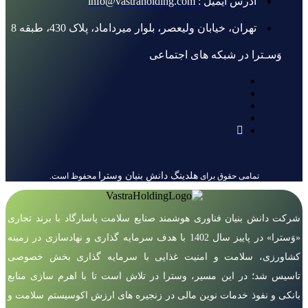
آدرس ایمیل : info@vastraholding.com
تهران، خیابان ولیعصر، بلوار میرداماد، پلاک 430، طبقه 8
وَسـترا در شبکه های اجتماعی
هلدینگ دانش بنیان وسترا
تمامی حقوق برای
محفوظ است.
شرکت دانش بنیان فناوری هوشمند صنایع سلامت پاسارگاد با برند تجاری
«وَسترا» در پاییز سال 1402 با هدف سرمایه گذاری و نهادسازی در زمینه
کشاورزی، سلامت و امنیت غذایی با سرمایه گذاری بخش خصوصی
تاسیس شد؛ در این مسیر، وسترا در تلاش است تا با اهرم سازی منابع
بانکی و نفوذ خدمات نوین مالی در زنجیره های ارزش اکوسیستم سلامت و