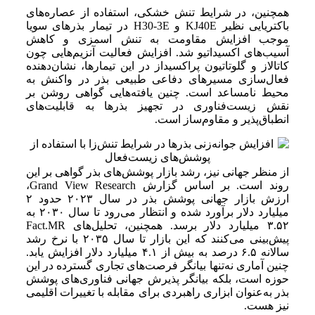
همچنین، در شرایط تنش خشکی، استفاده از عصاره‌های
باکتریایی نظیر KJ40E و H30-3E در تیمار بذرهای سویا
موجب افزایش مقاومت به تنش اسمزی و کاهش
آسیب‌های اکسیداتیو شد. افزایش فعالیت آنزیم‌هایی چون
کاتالاز و گلوتاتیون پراکسیداز در این تیمارها، نشان‌دهنده
فعال‌سازی مسیرهای دفاعی طبیعی بذر در واکنش به
محیط نامساعد است. چنین یافته‌هایی گواهی روشن بر
نقش زیست‌فناوری در تجهیز بذرها به قابلیت‌های
انطباق‌پذیر و مقاوم‌ساز است.
از منظر جهانی نیز، رشد بازار پوشش‌های بذر گواهی بر این
روند است. بر اساس گزارش Grand View Research،
ارزش بازار جهانی پوشش بذر در سال ۲۰۲۳ حدود ۲
میلیارد دلار برآورد شده و انتظار می‌رود تا سال ۲۰۳۰ به
۳.۵۲ میلیارد دلار برسد. همچنین، تحلیل‌های Fact.MR
پیش‌بینی می‌کنند که این بازار تا سال ۲۰۳۵ با نرخ رشد
سالانه ۶.۵ درصد به بیش از ۴.۱ میلیارد دلار افزایش یابد.
چنین آماری نه‌تنها بیانگر فرصت‌های تجاری گسترده در این
حوزه است، بلکه بیانگر پذیرش جهانی فناوری‌های پوشش
بذر به‌عنوان ابزاری راهبردی برای مقابله با تغییرات اقلیمی
نیز هست.