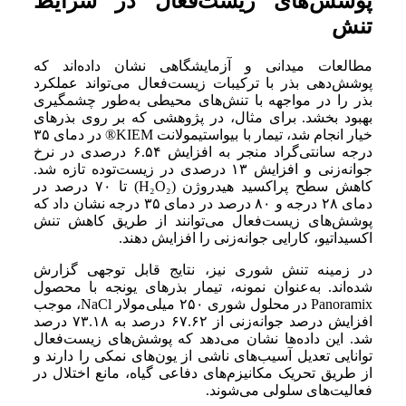
پوشش‌های زیست‌فعال در شرایط
تنش
مطالعات میدانی و آزمایشگاهی نشان داده‌اند که
پوشش‌دهی بذر با ترکیبات زیست‌فعال می‌تواند عملکرد
بذر را در مواجهه با تنش‌های محیطی به‌طور چشمگیری
بهبود بخشد. برای مثال، در پژوهشی که بر روی بذرهای
خیار انجام شد، تیمار با بیواستیمولانت KIEM® در دمای ۳۵
درجه سانتی‌گراد منجر به افزایش ۶.۵۴ درصدی در نرخ
جوانه‌زنی و افزایش ۱۳ درصدی در زیست‌توده تازه شد.
کاهش سطح پراکسید هیدروژن (H₂O₂) تا ۷۰ درصد در
دمای ۲۸ درجه و ۸۰ درصد در دمای ۳۵ درجه نشان داد که
پوشش‌های زیست‌فعال می‌توانند از طریق کاهش تنش
اکسیداتیو، کارایی جوانه‌زنی را افزایش دهند.
در زمینه تنش شوری نیز، نتایج قابل توجهی گزارش
شده‌اند. به‌عنوان نمونه، تیمار بذرهای یونجه با محصول
Panoramix در محلول شوری ۲۵۰ میلی‌مولار NaCl، موجب
افزایش درصد جوانه‌زنی از ۶۷.۶۲ درصد به ۷۳.۱۸ درصد
شد. این داده‌ها نشان می‌دهد که پوشش‌های زیست‌فعال
توانایی تعدیل آسیب‌های ناشی از یون‌های نمکی را دارند و
از طریق تحریک مکانیزم‌های دفاعی گیاه، مانع اختلال در
فعالیت‌های سلولی می‌شوند.