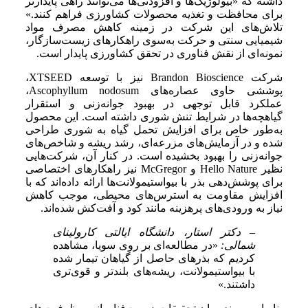
داشته که «بیولوژیک‌ها و افزودنی‌ها می‌توانند راهی پایدارتر
برای محافظت و تغذیه محصولات کشاورزی فراهم کنند.»
تلاش‌های این شرکت در زمینه کاهش مصرف مواد
شیمیایی سنتی و حرکت به‌سوی راهکارهای زیست‌سازگار،
نمونه‌ای از نقش فناوری در تحقق کشاورزی پایدار است.
شرکت Brandon Bioscience نیز با توسعه XTSEED،
پوششی حاوی عصاره‌های Ascophyllum nodosum،
عملکرد قابل توجهی در بهبود جوانه‌زنی و استقرار
گیاهچه‌ها در شرایط تنش شوری داشته است. این محصول
به‌طور خاص برای افزایش تحمل گیاه به شوری طراحی
شده و در آزمایش‌های مزرعه‌ای، رشد ریشه و شاخص‌های
جوانه‌زنی را بهبود بخشیده است. در کنار آن، شرکت‌هایی
نظیر Hello Nature و McGregor نیز راهکارهای اختصاصی
برای پوشش‌دهی بذر با بیواستیمولانت‌ها ارائه داده‌اند که با
افزایش مقاومت به استرس‌های محیطی، موجب کاهش
نیاز به ورودی‌های پرهزینه مانند کود و آفت‌کش شده‌اند.
– دکتر استار، دانشگاه ایالتی کارولینای
شمالی:
«در مطالعه‌ای بر روی سویا، مشاهده
کردیم که بذرهای حاصل از گیاهان تیمار شده
با بیواستیمولانت، ریشه‌های بلندتر و قوی‌تری
داشتند.»