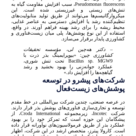
Pseudomonas fluorescens، سبب افزایش مقاومت گیاه به
تنش‌های زیستی و غیرزیستی شده است. این
میکروارگانیسم‌ها می‌توانند از طریق تولید متابولیت‌های
تنظیم‌کننده رشد یا افزایش دسترسی به عناصر غذایی،
محیط ریشه را برای رشد بهینه فراهم آورند. در واقع،
استفاده از این نوع پوشش‌ها، پلی میان زیست‌فناوری و
کشاورزی پایدار برقرار می‌سازد.
– دکتر هه‌چین لی، مؤسسه تحقیقات
کشاورزی چین:
«بیوپرایمینگ بذر ذرت با
Bacillus sp. MGW9 تحت تنش شوری،
عملکرد جوانه‌زنی را بهبود بخشید و رشد
گیاهچه‌ها را افزایش داد.»
شرکت‌های پیشرو در توسعه
پوشش‌های زیست‌فعال
در عرصه صنعتی، چندین شرکت بین‌المللی در خط مقدم
توسعه و تجاری‌سازی فناوری‌های پوشش بذر قرار دارند.
شرکت Incotec، زیرمجموعه Croda International، از
پیشگامان این حوزه است که تمرکز خود را بر بهبود
عملکرد بذر از طریق فرمولاسیون‌های نوآورانه قرار داده
است. کارولا پیترز، متخصص ارشد در این شرکت، اظهار