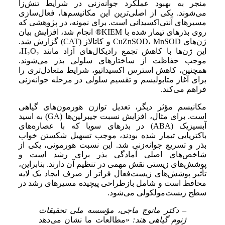
منجر به بهبود عملکرد جوانه‌زنی در شرایط تنش‌زا
می‌شوند. یکی از اصلی‌ترین این مکانیسم‌ها، فعال‌سازی
مسیرهای آنتی‌اکسیدانی است. برای نمونه، در پژوهشی که
روی بذرهای تیمار شده با KIEM® انجام شد، افزایش بیان
ژن‌های CuZnSOD، MnSOD و کاتالاز (CAT) گزارش شد.
این ژن‌ها با کاهش تجمع رادیکال‌های آزاد مانند H₂O₂،
موجب حفاظت از ساختارهای سلولی بذر می‌شوند.
همچنین، کاهش استرس اکسیداتیو، شرایط متعادل‌تری را
برای آغاز متابولیسم و تقسیم سلولی در مرحله جوانه‌زنی
فراهم می‌کند.
مکانیسم مؤثر دیگر، تعدیل توازن هورمون‌های گیاهی
است. برای مثال، افزایش نسبت جیبرلین‌ها (GA) به اسید
آبسیزیک (ABA) در بذرهای سویا که با عصاره‌های
باکتریایی تیمار شده بودند، موجب تسهیل شکستن خواب
بذر و تسریع جوانه‌زنی شد. این نسبت هورمونی، یکی از
شاخص‌های اصلی آمادگی بذر برای رشد است و
پوشش‌های زیستی نقش مهمی در تنظیم آن دارند. بنابراین،
تأثیر پوشش‌های زیست‌فعال فراتر از صرف ایجاد یک لایه
محافظ است و شامل بازطراحی پیچیده مسیرهای رشد در
سطح زیست‌مولکولی می‌شود.
– دکتر مانوج ماجی، مؤسسه ملی تحقیقات
ژنوم گیاهی هند:
«مطالعات ما نشان می‌دهد