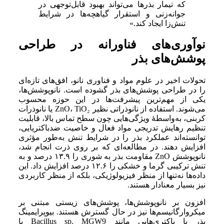
که تیمار بذرها می‌تواند بهبود قابل‌توجهی در
جوانه‌زنی و استقرار گیاهچه‌ها در شرایط
تنش‌زا ایجاد کند.»
نوآوری‌های فناورانه در طراحی
پوشش‌های بذر
تحولات اخیر در علوم مواد و فناوری نانو، افق‌های تازه‌ای
را در طراحی پوشش‌های بذر گشوده است. نانوپوشش‌ها،
یکی از مهم‌ترین پیشرفت‌ها در این حوزه محسوب
می‌شوند. استفاده از نانوذراتی نظیر ZnO، TiO₂ یا نانوذرات
کربنی، به‌واسطهٔ ویژگی‌هایی چون سطح تماس بالا، قابلیت
تنظیم رهایش تدریجی مواد فعال و خاصیت ضدباکتریایی،
توانسته‌اند عملکرد بذر را در شرایط تنش به‌طور مؤثری
افزایش دهند. در مطالعه‌ای که بر روی ذرت انجام شد،
نانوپوشش ZnO مقاومت بذر به شوری را ۱۳.۹ درصد و به
تنش ترکیبی گرما و خشکی را ۱۲.۶ درصد افزایش داد. این
داده‌ها نه‌تنها از منظر فیزیولوژیکی، بلکه از منظر کاربردی
نیز بسیار معنادار هستند.
افزون بر نانوپوشش‌ها، پوشش‌های زیستی مبتنی بر
میکروارگانیسم‌ها نیز در حال گسترش هستند. بیوپرایمینگ
بذر با باکتری‌هایی مانند Bacillus sp. MGW9 یا