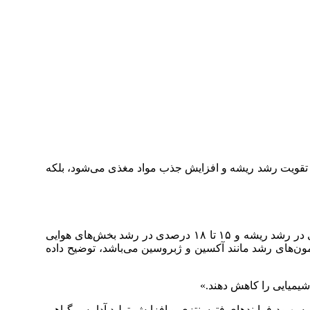
وجب تقویت رشد ریشه و افزایش جذب مواد مغذی می‌شود، بلکه
در یک مطالعه منتشر شده در سال ۲۰۱۹، مشاهده شد که تلقیح گیاهان با بیوفیلم‌های باکتریایی منجر به افزایش ۲۰ تا ۲۵ درصدی در رشد ریشه و ۱۵ تا ۱۸ درصدی در رشد بخش‌های هوایی
مون‌های رشد مانند آکسین و ژبروسین می‌باشد، توضیح داده
 شیمیایی را کاهش دهند.»
به بهبود فرایندهای فتوسنتزی و افزایش تولید آدامس گیاهی