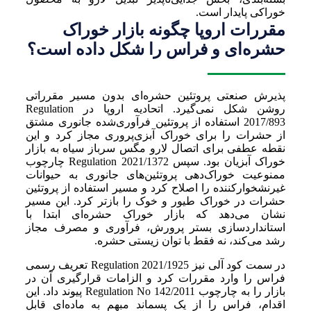
خوراکی پایدار است.
مقررات اروپا چگونه بازار خوراک
حشره‌ای و فراس را شکل داده است؟
پذیرش صنعتی پروتئین حشره‌ای بدون مسیر مقرراتی
روشن شکل نمی‌گیرد. اتحادیه اروپا در Regulation
2017/893 استفاده از پروتئین فرآوری‌شده جانوری مشتق
از حشرات را برای خوراک آبزی‌پروری مجاز کرد و این
نقطه عطفی برای اتصال لارو مگس سرباز سیاه به بازار
خوراک آبزیان بود. سپس Regulation 2021/1372 چارچوب
ممنوعیت خوراک‌دهی پروتئین‌های جانوری به حیوانات
غیرنشخوارکننده را اصلاح کرد و مسیر استفاده از پروتئین
حشرات در خوراک طیور و خوک را بازتر کرد. این مسیر
نشان می‌دهد که بازار خوراک حشره‌ای ابتدا با
استانداردسازی بستر پرورش، فرآوری و مصرف مجاز
رشد می‌کند، نه فقط با توان زیستی حشره.
در سمت کود آلی نیز Regulation 2021/1925 تعریف رسمی
فراس را وارد مقررات کرد و الزامات قرارگیری آن در
بازار را به چارچوب Regulation No 142/2011 پیوند داد. این
اقدام، فراس را از یک پسماند مبهم به ماده‌ای قابل