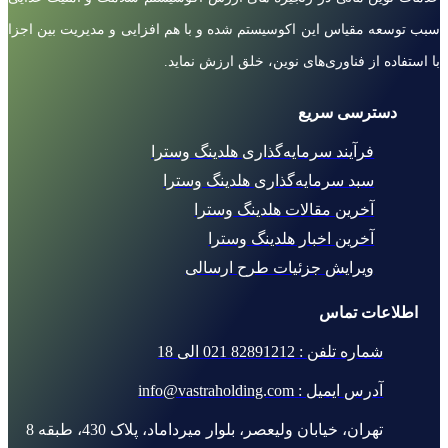
سبب توسعه مقیاس این اکوسیستم شده و با هم افزایی و مدیریت بین اجزا
با استفاده از فناوری‌های نوین، خلق ارزش نماید.
دسترسی سریع
فرآیند سرمایه‌گذاری هلدینگ وسترا
سبد سرمایه‌گذاری هلدینگ وسترا
آخرین مقالات هلدینگ وسترا
آخرین اخبار هلدینگ وسترا
ویرایش جزئیات طرح ارسالی
اطلاعات تماس
شماره تلفن : 82891212 021 الی 18
آدرس ایمیل : info@vastraholding.com
تهران، خیابان ولیعصر، بلوار میرداماد، پلاک 430، طبقه 8