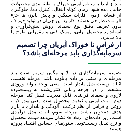
باید از ابتدا با منطق ایمنی خوراک و طبقه‌بندی محصولات
جانبی دیده شود. زمان کوتاه انتقال، کنترل دما، جلوگیری
از فساد، آزمون فلزات سنگین و پایش پاتوژن‌ها جزء
الزامات طراحی هستند. کاربرد این جریان در تولید خوراک،
بدون تعریف دقیق نوع پسماند، روش پیش‌فرآوری و
استاندارد محصول نهایی، ریسک فنی و مقرراتی طرح را
بالا می‌برد.
از فراس تا خوراک آبزیان چرا تصمیم
سرمایه‌گذاری باید مرحله‌ای باشد؟
تصمیم سرمایه‌گذاری در لارو مگس سرباز سیاه باید
مرحله‌ای و مبتنی بر داده پایلوت باشد. مرحله نخست،
اثبات زیست‌تبدیل پایدار است، یعنی واحد بتواند ورودی
مشخص را در چرخه زمانی کنترل‌شده به زیست‌توده
لاروی و پسماند فرایندی قابل مدیریت تبدیل کند. مرحله
دوم، اثبات ایمنی و کیفیت محصول است، یعنی پودر لارو،
روغن و فراس از نظر ترکیب، آلودگی و پایداری با بازار
هدف همخوان باشند. مرحله سوم، اثبات مدل درآمدی
است، زیرا داده‌های Surabaya نشان می‌دهد قیمت محصول
و نرخ تبدیل زیست‌توده، ستون‌های حساس اقتصاد پروژه
هستند.