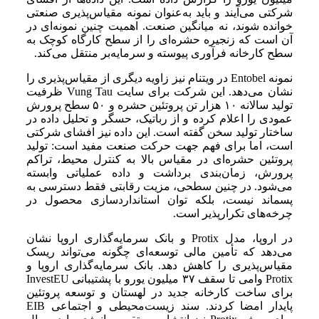
شرکتی می‌آیند و باید به‌عنوان نمونه مقیاس‌پذیری صنعتی
خوانده شوند، نه میانگین صنعت. اهمیت چنین نمونه‌ای در
آن است که زنجیره حشره‌ای را از سطح کارگاه کوچک به
سطح کارخانه فرآوری پیوسته و سرمایه‌بر منتقل می‌کند.
نمونه Entobel در ویتنام نیز زاویه دیگری از مقیاس‌پذیری را
نشان می‌دهد. این شرکت برای سایت Vung Tau ظرفیت
تولید سالانه ۱۰ هزار تن پروتئین حشره و ۵۰ سطح پرورش
عمودی را اعلام کرده و از رباتیک، حسگر و تحلیل داده در
ساختار تولید سخن گفته است. این داده نیز افشای شرکتی
است، اما برای فهم جهت حرکت صنعت مفید است: تولید
پروتئین حشره‌ای در مقیاس بالا به کنترل محیط، تراکم
پرورش، زمان‌بندی برداشت و داده عملیاتی وابسته
می‌شود. در چنین سطحی، مزیت رقابتی فقط دسترسی به
پسماند نیست، بلکه توان استانداردسازی محصول در
چرخه‌های تکرارپذیر است.
در اروپا، مدل Protix و بانک سرمایه‌گذاری اروپا نشان
می‌دهد که تأمین مالی توسعه‌ای چگونه می‌تواند ریسک
مقیاس‌پذیری را کاهش دهد. بانک سرمایه‌گذاری اروپا و
Protix وامی تا سقف ۳۷ میلیون یورو با پشتیبانی InvestEU
برای ساخت کارخانه جدید در لهستان و توسعه پروتئین
پایدار امضا کردند. سند زیست‌محیطی و اجتماعی EIB