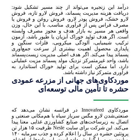
درآمد این زنجیره می‌تواند از چند مسیر تشکیل شود:
دریافت هزینه مدیریت پسماند، فروش لارو تازه، فروش
لارو خشک، فروش پودر لارو، فروش روغن و فروش یا
مصرف فراس پس از فرآوری مناسب. با این حال، وزن
واقعی هر مسیر به بازار هدف و مجوز مصرف وابسته
است. اگر هدف تولید خوراک آبزیان یا طیور باشد، آزمون
ترکیب شیمیایی، آلودگی میکروبی، فلزات سنگین و
پایداری محصول اهمیت بیشتری از سرعت جمع‌آوری
پسماند پیدا می‌کند. اگر هدف اصلی مدیریت زیست‌پسماند
باشد، واحد غیرمتمرکز نزدیک مولد پسماند مزیت عملیاتی
دارد، اما ممکن است برای تولید خوراک استاندارد به
فرآوری متمرکز نیاز داشته باشد.
موردکاوی‌های جهانی از مزرعه عمودی
حشره تا تأمین مالی توسعه‌ای
موردکاوی Innovafeed در فرانسه نشان می‌دهد که
صنعتی‌شدن لارو مگس سرباز سیاه با هم‌مکانی صنعتی و
اتصال به زیرساخت‌های صنایع کشاورزی غذایی معنا پیدا
می‌کند. این شرکت برای سایت Nesle ظرفیت ۱۵ هزار تن
پروتئین حشره در سال را اعلام کرده و جذب سرمایه ۱۴۰
میلیون یورو را گزارش داده است. این داده‌ها از افشای