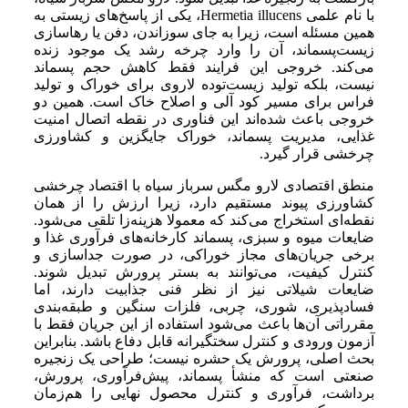
با نام علمی Hermetia illucens، یکی از پاسخ‌های زیستی به
همین مسئله است، زیرا به جای سوزاندن، دفن یا رهاسازی
زیست‌پسماند، آن را وارد چرخه رشد یک موجود زنده
می‌کند. خروجی این فرایند فقط کاهش حجم پسماند
نیست، بلکه تولید زیست‌توده لاروی برای خوراک و تولید
فراس برای مسیر کود آلی و اصلاح خاک است. همین دو
خروجی باعث شده‌اند این فناوری در نقطه اتصال امنیت
غذایی، مدیریت پسماند، خوراک جایگزین و کشاورزی
چرخشی قرار گیرد.
منطق اقتصادی لارو مگس سرباز سیاه با اقتصاد چرخشی
کشاورزی پیوند مستقیم دارد، زیرا ارزش را از همان
نقطه‌ای استخراج می‌کند که معمولا هزینه‌زا تلقی می‌شود.
ضایعات میوه و سبزی، پسماند کارخانه‌های فرآوری غذا و
برخی جریان‌های مجاز خوراکی، در صورت جداسازی و
کنترل کیفیت، می‌توانند به بستر پرورش تبدیل شوند.
ضایعات شیلاتی نیز از نظر فنی جذابیت دارند، اما
فسادپذیری، شوری، چربی، فلزات سنگین و طبقه‌بندی
مقرراتی آن‌ها باعث می‌شود استفاده از این جریان فقط با
آزمون ورودی و کنترل سختگیرانه قابل دفاع باشد. بنابراین
بحث اصلی، پرورش یک حشره نیست؛ طراحی یک زنجیره
صنعتی است که منشأ پسماند، پیش‌فرآوری، پرورش،
برداشت، فرآوری و کنترل محصول نهایی را هم‌زمان