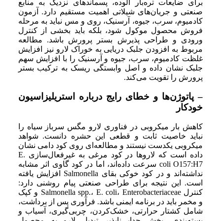
برای ضایعات تره‌بار آلوده، پسماندهای نزدیک به منابع
صنعتی و جریان‌های شیلاتی اهمیت مستقیم دارد. آزمون
کادمیوم، سرب، جیوه، آرسنیک، روی و مس نباید به مرحله
فروش محصول موکول شود، بلکه باید بخشی از کنترل
ورودی و طراحی پذیرش بستر پرورش باشد. مطالعه
مربوط به افزودن جلبک دریایی به خوراک لارو نیز افزایش
غلظت کادمیوم، سرب، جیوه و آرسنیک را با افزایش سهم
جلبک نشان داده و اصل وابستگی ریسک به ترکیب بستر
پرورش را تقویت می‌کند.
– پاتوژن‌ها و خطای رایج درباره استریلیزاسیون
خودکار
کاهش بار میکروبی در فناوری لارو مگس سرباز سیاه را
نباید خاصیت ثابت و قطعی این حشره دانست. شواهد
میکروبی یکدست نیستند و مطالعه‌ای روی کود دامی نشان
داده است که لاروها در کود مرغی به غیرفعال‌سازی E.
coli O157:H7 سرعت داده‌اند، اما در کود گاوی اثر مشابه
نداشته‌اند و در کود خوکی بقای Salmonella افزایش یافته
است. این نتیجه برای طراحی صنعتی پیام روشنی دارد:
کنترل Salmonella spp.، E. coli، Enterobacteriaceae و کپک
و مخمر باید در برنامه ایمنی باشد. فرآوری پس از برداشت،
شامل کشتار حرارتی، خشک‌کردن، چربی‌گیری، آسیاب و
بسته‌بندی، بخش جدایی‌ناپذیر تبدیل لارو به محصول