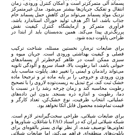
پسماند آلی متمرکزتر است و امکان کنترل ورودی، زمان
انتقال و تفکیک جریان‌ها بیشتر می‌شود. مدل غیرمتمرکز
نزدیک مولد پسماند می‌تواند برای کاهش حمل پسماند خام
جذاب باشد، اما اگر هدف تولید خوراک استاندارد باشد،
فرآوری متمرکز و آزمایشگاه کنترل کیفیت نقش
پررنگ‌تری پیدا می‌کند. همین بده‌بستان باید از ابتدا در
طراحی پایلوت دیده شود.
برای ضایعات تره‌بار، نخستین مسئله، شناخت ترکیب
فصلی و کیفیت بهداشتی ورودی است. جریان میوه و
سبزی ممکن است در ظاهر کم‌خطرتر از پسماندهای
حیوانی باشد، اما رطوبت بالا، فساد سریع و آلودگی ثانویه
می‌تواند راندمان و ایمنی را تغییر دهد. پایلوت مناسب باید
وزن ورودی و خروجی را بر پایه ماده تر و ترجیحا ماده
خشک ثبت کند، نرخ تبدیل به زیست‌توده لاروی را با تصحیح
رطوبت محاسبه کند و زمان چرخه رشد را در نسبت با
دما، رطوبت و اندازه ذره بسنجد. بدون این داده‌های
عملیاتی، انتخاب ظرفیت، نوع خشک‌کن، تعداد کارگر و
قیمت تمام‌شده محصول قابل اتکا نخواهد بود.
برای ضایعات شیلاتی، طراحی سخت‌گیرانه‌تر لازم است.
شبکه شیلاتی ایران که در اسناد FAO با شاغلان، شناورها و
تعاونی‌ها توصیف شده، از نظر نهادی بستر بالقوه‌ای برای
پایلوت‌های منطقه‌ای فراهم می‌کند، اما ضایعات شیلاتی