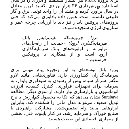
برای پروژه Protix نیز انتشار مستقیم و انرژی را در سال
استاندارد بهره‌برداری ۳۶ هزار تن دی اکسید کربن معادل
در سال برآورد کرده و منشأ آن را واحد تولید، برق و گاز
طبیعی دانسته است. همین داده یادآوری می‌کند که حتی
پروژه‌های پروتئین پایدار نیز باید با ارزیابی چرخه عمر و
سناریوی انرژی سنجیده شوند.
– ترزا چروینسکا، نایب‌رئیس بانک
سرمایه‌گذاری اروپا:
«حمایت از راه‌حل‌های
نوآورانه از اولویت‌های بانک سرمایه‌گذاری
اروپا است و از همکاری با پروتیکس
خرسندیم.»
ورود بانک توسعه‌ای به این زنجیره پیام مهمی برای
سرمایه‌گذاران کشاورزی دارد. فناوری‌هایی مانند لارو
مگس سرباز سیاه، پیش از رسیدن به سودآوری پایدار، به
سرمایه برای تجهیزات فرآوری، کنترل کیفیت، انرژی،
اتوماسیون و بازارسازی نیاز دارند. از سوی دیگر، مطالعه
Surabaya نشان می‌دهد که اتکا به محصول کم‌ارزش یا نرخ
تبدیل ضعیف می‌تواند مدل مالی را شکننده کند. بنابراین
ابزارهایی مانند وام تضمین‌شده، مشارکت راهبردی با
صنایع خوراک و سرمایه رشد، در کنار پایلوت فنی، بخشی
از معماری اقتصادی این صنعت هستند.
– لین دی پروفت، مدیر مالی پروتیکس:
«این