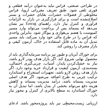
در طراحی صنعتی، فراس نباید به‌عنوان درآمد قطعی و
فوری تلقی شود. طبق تعریف مقرراتی اروپا، فراس
مخلوطی از فضولات حشرات، بقایای حشرات و بستر
اصلاح‌نشده است و برای قرارگیری در بازار به الزامات
فرآوری و کنترل نیاز دارد. راهنمای Eawag نیز نشان
می‌دهد که پسماند پس از برداشت می‌تواند وارد مسیر
کمپوست یا هضم بی‌هوازی و بیوگاز شود. بنابراین واحدی
که فراس را در طرح مالی خود وارد می‌کند، باید مسیر
تبدیل آن به ماده قابل استفاده در خاک، آزمون کیفی و
بازار مصرف را روشن کند.
برای خوراک آبزیان و طیور نیز برنامه سرمایه‌گذاری باید از
محصول نهایی شروع کند. اگر بازار هدف پودر لارو باشد،
نیاز به خشک‌کردن پایدار، آسیاب، چربی‌گیری احتمالی،
بسته‌بندی، آزمون کیفیت و قرارداد خرید وجود دارد. اگر
بازار هدف روغن لارو باشد، تجهیزات استخراج و استاندارد
ترکیب چربی به طرح اضافه می‌شود. اگر هدف اصلی
مدیریت پسماند باشد، درآمد مدیریت پسماند و کاهش
هزینه دفع می‌تواند بخشی از مدل باشد، اما تبدیل آن به
خوراک استاندارد به سطح بالاتری از کنترل و مجوز نیاز
دارد.
ارزیابی زیست‌محیطی نیز باید پروژه‌محور باشد. ادعای