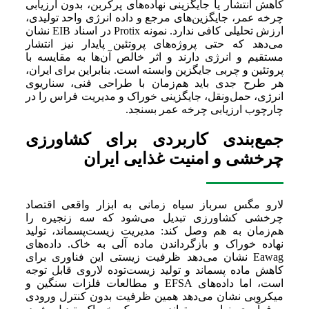
کاهش انتشار یا جایگزینی نهاده‌های پرکربن، بدون ارزیابی
چرخه عمر، جایگزین‌های مرجع و داده انرژی واحد تولیدی،
ارزش تحلیلی کافی ندارد. نمونه Protix در اسناد EIB نشان
می‌دهد که حتی پروژه‌های پروتئین پایدار نیز انتشار
مستقیم و انرژی دارند و اثر خالص آن‌ها به مقایسه با
پروتئین و چربی جایگزین وابسته است. بنابراین برای ایران،
هر طرح جدی باید هم‌زمان با طراحی فنی، سناریوی
انرژی، حمل‌ونقل، جایگزینی خوراک و مدیریت فراس را در
چارچوب ارزیابی چرخه عمر بسنجد.
جمع‌بندی کاربردی برای کشاورزی
چرخشی و امنیت غذایی ایران
لارو مگس سرباز سیاه زمانی به ابزار واقعی اقتصاد
چرخشی کشاورزی تبدیل می‌شود که سه زنجیره را
هم‌زمان به هم وصل کند: مدیریت زیست‌پسماند، تولید
نهاده خوراک و بازگرداندن ماده آلی به خاک. داده‌های
Eawag نشان می‌دهد ظرفیت زیستی این فناوری برای
کاهش ماده پسماند و تولید زیست‌توده لاروی قابل توجه
است، اما داده‌های EFSA و مطالعات فلزات سنگین و
میکروبی نشان می‌دهد همین ظرفیت بدون کنترل ورودی