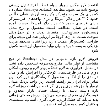
اقتصاد لارو مگس سرباز سیاه فقط با نرخ تبدیل زیستی
توضیح داده نمی‌شود. مطالعه اقتصادی Surabaya نشان داد
که برای یک سایت متمرکز یکپارچه، ارزش فعلی خالص
حدود ۳۲۵ هزار دلار آمریکا و برای واحدهای غیرمتمرکز
دارای فرآوری حدود ۵۵ هزار دلار آمریکا به‌دست آمده
است. در همان مطالعه، قیمت محصول و نرخ تبدیل
زیست‌توده حساس‌ترین متغیرها بودند و اثر حمل‌ونقل
سوخت نسبت به آن‌ها کوچک‌تر ارزیابی شد. این نتیجه برای
طراحی کسب‌وکار اهمیت دارد، زیرا نشان می‌دهد مزیت
نزدیکی به پسماند باید با توان تولید محصول ارزشمند تکمیل
شود.
فروش لارو تازه به‌تنهایی در مدل Surabaya در هیچ
مقیاسی از نظر مالی مقرون‌به‌صرفه تشخیص داده نشد.
در مقابل، فرآوری به لارو خشک، پودر لارو و روغن، امکان
دوام مالی در ظرفیت‌های کوچک‌تر را افزایش داد و مدل
درآمدی را از اتکا به محصول کم‌ماندگاری دور کرد. این
تمایز برای ایران نیز راهنما است، زیرا واحد نزدیک میدان
تره‌بار یا مزرعه آبزی‌پروری اگر فقط برداشت روزانه لارو
تازه داشته باشد، با ریسک فساد، بازار محدود و
قیمت‌گذاری ضعیف روبه‌رو می‌شود. ارزش صنعتی زمانی
پدید می‌آید که خشک‌کردن، چربی‌گیری، آسیاب، بسته‌بندی
و کنترل کیفیت به مدل اضافه شوند.