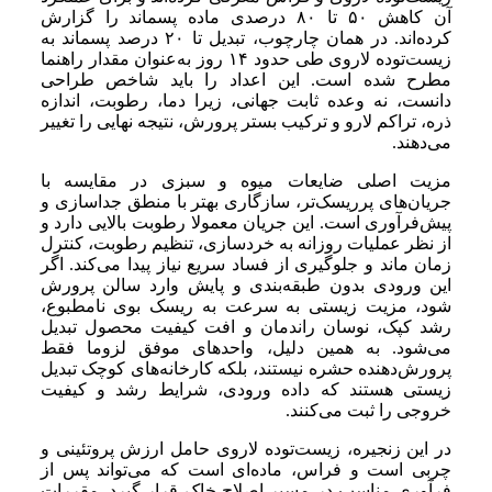
آن کاهش ۵۰ تا ۸۰ درصدی ماده پسماند را گزارش
کرده‌اند. در همان چارچوب، تبدیل تا ۲۰ درصد پسماند به
زیست‌توده لاروی طی حدود ۱۴ روز به‌عنوان مقدار راهنما
مطرح شده است. این اعداد را باید شاخص طراحی
دانست، نه وعده ثابت جهانی، زیرا دما، رطوبت، اندازه
ذره، تراکم لارو و ترکیب بستر پرورش، نتیجه نهایی را تغییر
می‌دهند.
مزیت اصلی ضایعات میوه و سبزی در مقایسه با
جریان‌های پرریسک‌تر، سازگاری بهتر با منطق جداسازی و
پیش‌فرآوری است. این جریان معمولا رطوبت بالایی دارد و
از نظر عملیات روزانه به خردسازی، تنظیم رطوبت، کنترل
زمان ماند و جلوگیری از فساد سریع نیاز پیدا می‌کند. اگر
این ورودی بدون طبقه‌بندی و پایش وارد سالن پرورش
شود، مزیت زیستی به سرعت به ریسک بوی نامطبوع،
رشد کپک، نوسان راندمان و افت کیفیت محصول تبدیل
می‌شود. به همین دلیل، واحدهای موفق لزوما فقط
پرورش‌دهنده حشره نیستند، بلکه کارخانه‌های کوچک تبدیل
زیستی هستند که داده ورودی، شرایط رشد و کیفیت
خروجی را ثبت می‌کنند.
در این زنجیره، زیست‌توده لاروی حامل ارزش پروتئینی و
چربی است و فراس، ماده‌ای است که می‌تواند پس از
فرآوری مناسب در مسیر اصلاح خاک قرار گیرد. مقررات