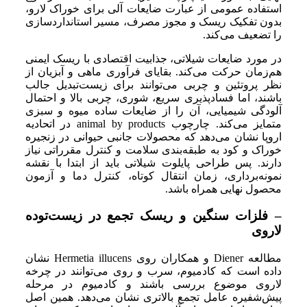
استفاده عمومی از عبارت ضایعات آلی برای خوراک لارو،
بدون تفکیک ریسک و مجوز مصرف، مسیر استانداردسازی
را تضعیف می‌کند.
در مورد ضایعات شیلاتی، جذابیت اقتصادی با ریسک ایمنی
هم‌زمان حرکت می‌کند. بقایای فرآوری ماهی و آبزیان از
نظر پروتئین و چربی می‌توانند برای زیست‌تبدیل جالب
باشند، اما فسادپذیری سریع، شوری، چربی بالا و احتمال
آلودگی شیمیایی، آن را از ضایعات ساده میوه و سبزی
متمایز می‌کند. چارچوب animal by products در اتحادیه
اروپا نشان می‌دهد که محصولات جانبی حیوانی در زنجیره
خوراک و کود به طبقه‌بندی سلامت و کنترل مقرراتی نیاز
دارند. پس طراحی پایلوت شیلاتی باید از ابتدا با نقشه
نمونه‌برداری، زمان انتقال کوتاه، کنترل دما و آزمون
محصول نهایی همراه باشد.
– فلزات سنگین و ریسک تجمع در زیست‌توده
لاروی
مطالعه Diener و همکاران روی Hermetia illucens نشان
داده است که کادمیوم، سرب و روی می‌توانند در چرخه
لاروی موضوع بررسی باشند و کادمیوم در مرحله
پیش‌شفیره عامل تجمع بالاتری نشان می‌دهد. همین اصل