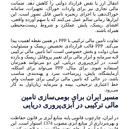
انتقال ارز یا نقض قرارداد دولتی را کاهش دهد. ضمانت
مالی تجاری نیز برای واردات خوراک، تجهیزات، سامانه
خوراک‌دهی یا اجزای زنجیره تامین قابل تصور است. این
ابزارها زمانی سالم عمل می‌کنند که با سهم آورده واقعی،
افشای ریسک، پایش عملکرد و شروط زیست‌محیطی
همراه باشند.
تفاوت تامین مالی ترکیبی با PPP در همین نقطه اهمیت پیدا
می‌کند. PPP قالب قراردادی تخصیص ریسک و مسئولیت
میان دولت و بخش خصوصی است، اما تامین مالی ترکیبی
لایه سرمایه و ابزار مالی برای تغییر پروفایل ریسک و بازده
است. در آبزی‌پروری دریایی، این دو می‌توانند هم‌زمان
استفاده شوند. برای مثال، PPP می‌تواند برای اسکله،
آزمایشگاه، پایش، زیرساخت سرد و پهنه‌بندی مناسب
باشد، در حالی که تامین مالی ترکیبی برای ضمانت وام،
خط اعتباری ترجیحی، بیمه و سرمایه زیان‌اول به کار
می‌رود.
مسیر ایران برای بومی‌سازی تامین
مالی ترکیبی در آبزی‌پروری دریایی
در ایران، چارچوب قانونی پایه منابع آبزی بر قانون حفاظت
و بهره‌برداری از منابع آبزی مصوب 1374 استوار است. این
قانون منابع آبزی آب‌های تحت حاکمیت و صلاحیت کشور