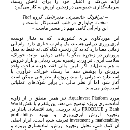
ارائه می‌کند و اعتبار خود را برای کاهش ریسک
سرمایه‌گذاری خصوصی در زنجیره ارزش به کار می‌گیرد.
– تیرافونگ چانسیری، مدیرعامل گروه Thai
Union:
«پایداری در قلب کسب‌وکار ماست و
این وام آبی گامی مهم در مسیر ماست.»
این موردکاوی برای کشورهایی که به دنبال توسعه
آبزی‌پروری دریایی هستند، یک پیام ساختاری دارد. وام آبی
زمانی معنا دارد که به کل زنجیره نگاه کند، نه فقط به محل
پرورش. در زنجیره میگو یا ماهی دریایی، تولید، خوراک،
سلامت آبزی، فرآوری، زنجیره سرد، ردیابی و بازار فروش
به هم متصل‌اند. اگر تامین مالی فقط هزینه ساخت واحد
پرورش را پوشش دهد اما ریسک خوراک، فرآوری یا
استاندارد صادراتی را نبیند، پروژه از نظر فنی ممکن است
آغاز شود اما از نظر مالی در برابر شوک‌های عملیاتی
آسیب‌پذیر می‌ماند.
مورد AquaInvest Platform نیز همین منطق را از زاویه
آماده‌سازی پروژه توضیح می‌دهد. این پلتفرم با نقش World
Bank و PROBLUE برای بررسی رشد اقتصادی پایدار در
زنجیره ارزش آبزی‌پروری و بهبود profitability،
marketability و investment تعریف شده است. ابزار اصلی
آن کمک فنی، تحلیل زنجیره ارزش، آماده‌سازی پروژه و