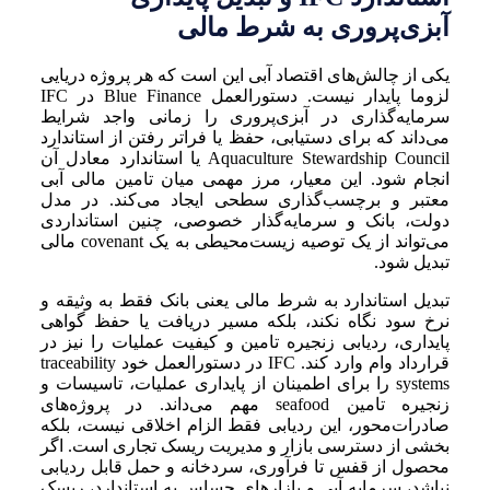
آبزی‌پروری به شرط مالی
یکی از چالش‌های اقتصاد آبی این است که هر پروژه دریایی
لزوما پایدار نیست. دستورالعمل Blue Finance در IFC
سرمایه‌گذاری در آبزی‌پروری را زمانی واجد شرایط
می‌داند که برای دستیابی، حفظ یا فراتر رفتن از استاندارد
Aquaculture Stewardship Council یا استاندارد معادل آن
انجام شود. این معیار، مرز مهمی میان تامین مالی آبی
معتبر و برچسب‌گذاری سطحی ایجاد می‌کند. در مدل
دولت، بانک و سرمایه‌گذار خصوصی، چنین استانداردی
می‌تواند از یک توصیه زیست‌محیطی به یک covenant مالی
تبدیل شود.
تبدیل استاندارد به شرط مالی یعنی بانک فقط به وثیقه و
نرخ سود نگاه نکند، بلکه مسیر دریافت یا حفظ گواهی
پایداری، ردیابی زنجیره تامین و کیفیت عملیات را نیز در
قرارداد وام وارد کند. IFC در دستورالعمل خود traceability
systems را برای اطمینان از پایداری عملیات، تاسیسات و
زنجیره تامین seafood مهم می‌داند. در پروژه‌های
صادرات‌محور، این ردیابی فقط الزام اخلاقی نیست، بلکه
بخشی از دسترسی بازار و مدیریت ریسک تجاری است. اگر
محصول از قفس تا فرآوری، سردخانه و حمل قابل ردیابی
نباشد، سرمایه آبی و بازارهای حساس به استاندارد، ریسک