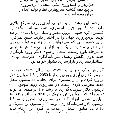
خواربار و کشاورزی ملل متحد:
«آبزی‌پروری
در پنج دهه گذشته سریع‌ترین نظام تولید غذا در
جهان بوده است.»
با وجود این رشد، تولید جهانی آبزی‌پروری تمرکز بالایی
دارد. ده کشور چین، اندونزی، هند، ویتنام، بنگلادش،
فیلیپین، کره جنوبی، نروژ، مصر و شیلی نزدیک به 90 درصد
تولید آبزی‌پروری جهان را در اختیار دارند. چنین تمرکزی
برای کشورهایی که می‌خواهند وارد زنجیره تولید دریایی
شوند دو پیام دارد. از یک سو بازار جهانی و دانش عملیاتی
به مرحله بلوغ رسیده است، از سوی دیگر ورود بازیگران
جدید بدون کاهش ریسک سرمایه‌گذاری، ظرفیت نهادی،
استانداردسازی و بازارسازی دشوار خواهد بود.
گزارش بانک جهانی و WWF در سال 2025، فرصت
سرمایه‌گذاری آبزی‌پروری پایدار تا 2050 را 1.5 تریلیون دلار
برآورد کرده و آن را مسیری برای ایجاد تا 22 میلیون شغل
جدید معرفی کرده است. در سناریوی روند موجود، 0.5
تریلیون دلار سرمایه‌گذاری با رشد 1.9 درصدی می‌تواند
تولید را تا 159 میلیون تن متریک در 2050 برساند و 8 تا 14
میلیون شغل ایجاد کند. در سناریوی بلندپروازانه، 1.5
تریلیون دلار سرمایه‌گذاری، تولید 255 میلیون تن متریک و
13 تا 22 میلیون شغل را هدف می‌گیرد. این ارقام نباید