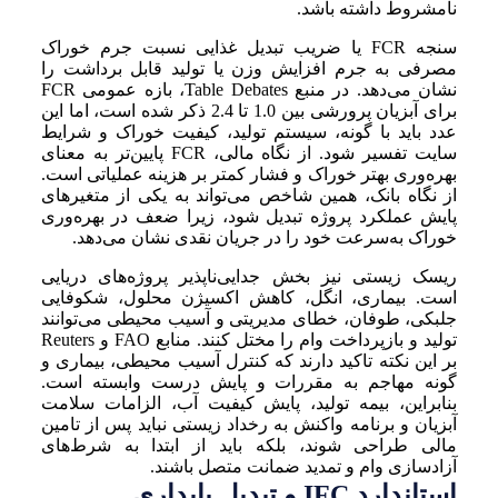
نامشروط داشته باشد.
سنجه FCR یا ضریب تبدیل غذایی نسبت جرم خوراک
مصرفی به جرم افزایش وزن یا تولید قابل برداشت را
نشان می‌دهد. در منبع Table Debates، بازه عمومی FCR
برای آبزیان پرورشی بین 1.0 تا 2.4 ذکر شده است، اما این
عدد باید با گونه، سیستم تولید، کیفیت خوراک و شرایط
سایت تفسیر شود. از نگاه مالی، FCR پایین‌تر به معنای
بهره‌وری بهتر خوراک و فشار کمتر بر هزینه عملیاتی است.
از نگاه بانک، همین شاخص می‌تواند به یکی از متغیرهای
پایش عملکرد پروژه تبدیل شود، زیرا ضعف در بهره‌وری
خوراک به‌سرعت خود را در جریان نقدی نشان می‌دهد.
ریسک زیستی نیز بخش جدایی‌ناپذیر پروژه‌های دریایی
است. بیماری، انگل، کاهش اکسیژن محلول، شکوفایی
جلبکی، طوفان، خطای مدیریتی و آسیب محیطی می‌توانند
تولید و بازپرداخت وام را مختل کنند. منابع FAO و Reuters
بر این نکته تاکید دارند که کنترل آسیب محیطی، بیماری و
گونه مهاجم به مقررات و پایش درست وابسته است.
بنابراین، بیمه تولید، پایش کیفیت آب، الزامات سلامت
آبزیان و برنامه واکنش به رخداد زیستی نباید پس از تامین
مالی طراحی شوند، بلکه باید از ابتدا به شرط‌های
آزادسازی وام و تمدید ضمانت متصل باشند.
استاندارد IFC و تبدیل پایداری