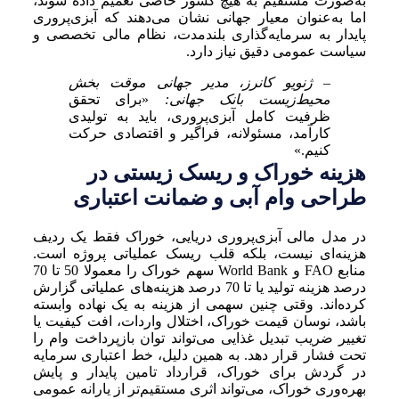
به‌صورت مستقیم به هیچ کشور خاصی تعمیم داده شوند،
اما به‌عنوان معیار جهانی نشان می‌دهند که آبزی‌پروری
پایدار به سرمایه‌گذاری بلندمدت، نظام مالی تخصصی و
سیاست عمومی دقیق نیاز دارد.
– ژنویو کانرز، مدیر جهانی موقت بخش
محیط‌زیست بانک جهانی:
«برای تحقق
ظرفیت کامل آبزی‌پروری، باید به تولیدی
کارآمد، مسئولانه، فراگیر و اقتصادی حرکت
کنیم.»
هزینه خوراک و ریسک زیستی در
طراحی وام آبی و ضمانت اعتباری
در مدل مالی آبزی‌پروری دریایی، خوراک فقط یک ردیف
هزینه‌ای نیست، بلکه قلب ریسک عملیاتی پروژه است.
منابع FAO و World Bank سهم خوراک را معمولا 50 تا 70
درصد هزینه تولید یا تا 70 درصد هزینه‌های عملیاتی گزارش
کرده‌اند. وقتی چنین سهمی از هزینه به یک نهاده وابسته
باشد، نوسان قیمت خوراک، اختلال واردات، افت کیفیت یا
تغییر ضریب تبدیل غذایی می‌تواند توان بازپرداخت وام را
تحت فشار قرار دهد. به همین دلیل، خط اعتباری سرمایه
در گردش برای خوراک، قرارداد تامین پایدار و پایش
بهره‌وری خوراک، می‌تواند اثری مستقیم‌تر از یارانه عمومی