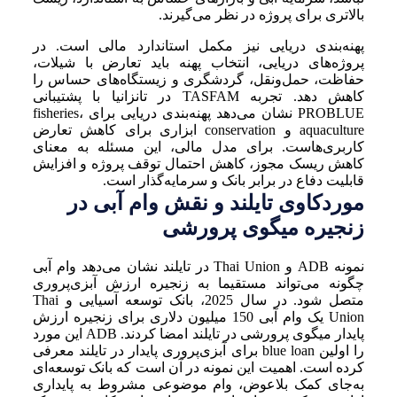
بالاتری برای پروژه در نظر می‌گیرند.
پهنه‌بندی دریایی نیز مکمل استاندارد مالی است. در
پروژه‌های دریایی، انتخاب پهنه باید تعارض با شیلات،
حفاظت، حمل‌ونقل، گردشگری و زیستگاه‌های حساس را
کاهش دهد. تجربه TASFAM در تانزانیا با پشتیبانی
PROBLUE نشان می‌دهد پهنه‌بندی دریایی برای fisheries،
aquaculture و conservation ابزاری برای کاهش تعارض
کاربری‌هاست. برای مدل مالی، این مسئله به معنای
کاهش ریسک مجوز، کاهش احتمال توقف پروژه و افزایش
قابلیت دفاع در برابر بانک و سرمایه‌گذار است.
موردکاوی تایلند و نقش وام آبی در
زنجیره میگوی پرورشی
نمونه ADB و Thai Union در تایلند نشان می‌دهد وام آبی
چگونه می‌تواند مستقیما به زنجیره ارزش آبزی‌پروری
متصل شود. در سال 2025، بانک توسعه آسیایی و Thai
Union یک وام آبی 150 میلیون دلاری برای زنجیره ارزش
پایدار میگوی پرورشی در تایلند امضا کردند. ADB این مورد
را اولین blue loan برای آبزی‌پروری پایدار در تایلند معرفی
کرده است. اهمیت این نمونه در آن است که بانک توسعه‌ای
به‌جای کمک بلاعوض، وام موضوعی مشروط به پایداری