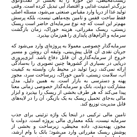
زیست‌محیطی، این حوزه را به بخشی از گفت‌وگوی
بزرگ‌تر امنیت غذایی و اقتصاد آبی تبدیل کرده است. وقتی
تولید غذا از دریا وارد مقیاس صنعتی می‌شود، مسئله اصلی
فقط ساخت قفس و تامین بچه‌ماهی نیست، بلکه پرسش
مهم‌تر این است که چه نوع سرمایه‌ای حاضر است ریسک
زیستی، ریسک مقرراتی، هزینه خوراک، زمان بازگشت
سرمایه و الزام‌های پایداری را هم‌زمان بپذیرد.
سرمایه‌گذار خصوصی معمولا به پروژه‌ای وارد می‌شود که
جریان نقدی آن قابل پیش‌بینی، وثیقه آن روشن و مسیر
خروج از سرمایه‌گذاری آن قابل دفاع باشد. آبزی‌پروری
دریایی در بسیاری از کشورها چنین تصویری را به‌سادگی
ارائه نمی‌کند، زیرا تولید در محیط باز، وابسته به کیفیت
آب، سلامت زیستی، تامین خوراک، زیرساخت سرد، مجوز
پهنه و دسترسی به بازار است. به همین دلیل، مدل
مشارکت دولت، بانک و سرمایه‌گذار خصوصی زمانی معنا
پیدا می‌کند که هر طرف بخشی از ریسک را بپذیرد و ابزار
مالی به‌جای تحمیل ریسک به یک بازیگر، آن را در لایه‌های
قابل مدیریت توزیع کند.
تامین مالی ترکیبی در اینجا یک واژه تزئینی برای جذب
سرمایه نیست، بلکه معماری مالی پروژه است. دولت با
مجوز، پهنه‌بندی، داده محیطی، زیرساخت و بخشی از
پوشش ریسک مقرراتی وارد می‌شود؛ بانک با وام ارشد،