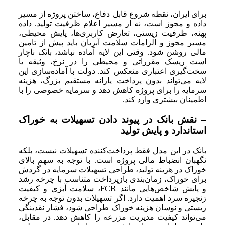
برای ایران، نقطه شروع قابل دفاع، ساختن پروژه از مسیر
داده و مجوز است، نه از مسیر اعلام ظرفیت تولید. داده
پهنه، ظرفیت زیستی، تعارض کاربری‌ها، پایش محیطی،
مسیر مجوز و الزامات سلامت آبزیان باید پیش از تامین
مالی روشن شود. وقتی این لایه آماده نباشد، بانک ناچار
است ریسک مقرراتی و محیطی را در نرخ، وثیقه یا
سخت‌گیری اعتباری منعکس کند. دولت با آماده‌سازی این
لایه می‌تواند بدون پرداخت یارانه مستقیم بزرگ، هزینه
سرمایه را برای پروژه کاهش دهد و سرمایه خصوصی را با
اطمینان بیشتری وارد کند.
– نقش بانک در پیوند دادن تسهیلات به خوراک
استاندارد و پایش تولید
بانک در این مدل فقط پرداخت‌کننده تسهیلات نیست، بلکه
نگهبان انضباط مالی پروژه است. با توجه به سهم بالای
خوراک در هزینه تولید، طراحی تسهیلات سرمایه در گردش
برای خوراک، زمان‌بندی بازپرداخت متناسب با چرخه رشد
و پایش شاخص‌هایی مانند FCR، سلامت آبزی و کیفیت
زنجیره سرد اهمیت دارد. اگر تسهیلات بدون توجه به چرخه
زیستی و نوسان هزینه خوراک طراحی شود، فشار نقدینگی
می‌تواند کیفیت مدیریت مزرعه را کاهش دهد. در مقابل،