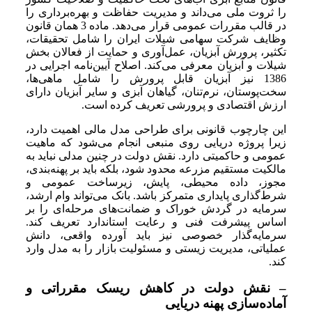
را ثروت ملی می‌داند و مدیریت حفاظت و بهره‌برداری را
در قالب مقررات عمومی قرار می‌دهد. ماده 3 همان قانون
وظایف شرکت سهامی شیلات ایران را شامل تحقیقات،
تکثیر، پرورش آبزیان، عمل‌آوری و حمایت از فعالان بخش
شیلات و آبزیان معرفی می‌کند. اصلاح آیین‌نامه اجرایی در
1386 نیز آبزیان قابل پرورش را شامل ماهی‌ها،
سخت‌پوستان، نرم‌تنان، گیاهان آبزی و سایر آبزیان دارای
ارزش اقتصادی و پرورشی تعریف کرده است.
این چارچوب قانونی برای طراحی مدل مالی اهمیت دارد،
زیرا پروژه دریایی روی منبعی انجام می‌شود که ماهیت
عمومی و حاکمیتی دارد. نقش دولت در چنین مدلی نباید به
مالکیت مستقیم مزرعه محدود شود، بلکه باید بر پهنه‌بندی،
مجوز، داده محیطی، پایش، زیرساخت عمومی و
شرط‌گذاری پایداری متمرکز باشد. بانک می‌تواند وام ارشد،
سرمایه در گردش خوراک و ضمانت‌های مرحله‌ای را بر
اساس پیشرفت فنی و رعایت استاندارد تعریف کند.
سرمایه‌گذار خصوصی نیز باید آورده واقعی، دانش
عملیاتی، مدیریت زیستی و مسئولیت بازار را به مدل وارد
کند.
– نقش دولت در کاهش ریسک مقرراتی و
آماده‌سازی پهنه دریایی