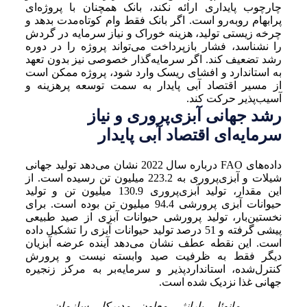
چارچوب پایداری ارائه نکند، بانک همچنان با پروژه‌ای
پرابهام روبه‌رو است. اگر بانک فقط وام کوتاه‌مدت بدهد و
چرخه زیستی تولید، هزینه خوراک و نیاز سرمایه در گردش
را نشناسد، فشار بازپرداخت می‌تواند پروژه را در دوره
رشد تضعیف کند. اگر سرمایه‌گذار خصوصی نیز بدون تعهد
به استاندارد و افشای ریسک وارد شود، پروژه ممکن است
از مسیر اقتصاد آبی پایدار به سمت توسعه پرهزینه و
آسیب‌پذیر حرکت کند.
رشد جهانی آبزی‌پروری و نیاز
سرمایه‌ای اقتصاد آبی پایدار
داده‌های FAO درباره سال 2022 نشان می‌دهد تولید جهانی
شیلات و آبزی‌پروری به 223.2 میلیون تن رسیده است. از
این مقدار، تولید آبزی‌پروری 130.9 میلیون تن و تولید
حیوانات آبزی پرورشی 94.4 میلیون تن بوده است. برای
نخستین‌بار، تولید پرورشی حیوانات آبزی از صید طبیعی
پیشی گرفته و 51 درصد تولید حیوانات آبزی را تشکیل داده
است. این نقطه عطف نشان می‌دهد آینده عرضه آبزیان
دیگر فقط به ظرفیت صید وابسته نیست و پرورش
کنترل‌شده، استانداردپذیر و سرمایه‌بر به مرکز زنجیره
جهانی غذا نزدیک شده است.
– مانوئل بارانژ، معاون مدیرکل سازمان