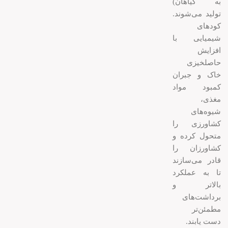
به گیاهان)
تولید می‌شوند.
کودهای
شیمیایی با
افزایش
حاصلخیزی
خاک و جبران
کمبود مواد
مغذی،
شیوه‌های
کشاورزی را
متحول کرده و
کشاورزان را
قادر می‌سازند
تا به عملکرد
بالاتر و
برداشت‌های
مطمئن‌تر
دست یابند.