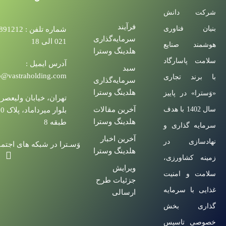
شرکت دانش
فرآیند
بنیان فناوری
شماره تلفن : 212
سرمایه‌گذاری
021 الی 18
هوشمند صنایع
هلدینگ وسترا
سلامت پاسارگاد
آدرس ایمیل :
سبد
o@vastraholding.com
با برند تجاری
سرمایه‌گذاری
هلدینگ وسترا
«وَسترا» در پاییز
تهران، خیابان ولیعصر،
سال 1402 با هدف
آخرین مقالات
هلدینگ وسترا
طبقه 8
سرمایه گذاری و
آخرین اخبار
نهادسازی در
وَسـترا در شبکه های اجتم
هلدینگ وسترا
زمینه کشاورزی،
ویرایش
سلامت و امنیت
جزئیات طرح
غذایی با سرمایه
ارسالی
گذاری بخش
خصوصی تاسیس