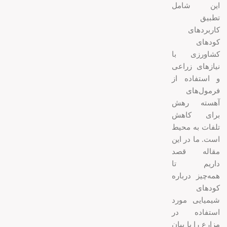
این شامل
تطبیق
کاربردهای
کودهای
کشاورزی با
نیازهای زراعی
و استفاده از
فرمول‌های
آهسته رهش
برای کاهش
تلفات به محیط
است. ما در این
مقاله قصد
داریم تا
همه‌چیز درباره
کودهای
شیمیایی مورد
استفاده در
مزارع را با بیان