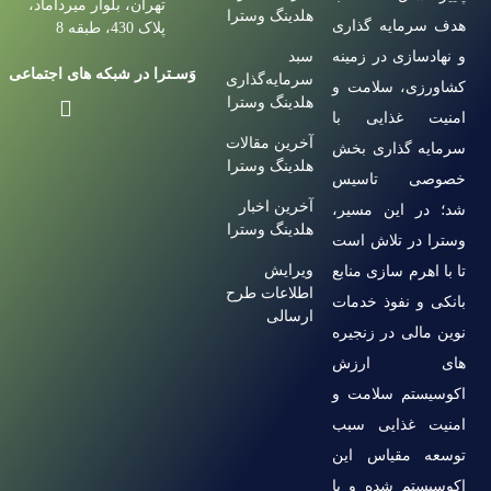
تهران، بلوار میرداماد،
هلدینگ وسترا
هدف سرمایه گذاری
پلاک 430، طبقه 8
و نهادسازی در زمینه
سبد
وَسـترا در شبکه های اجتماعی
سرمایه‌گذاری
کشاورزی، سلامت و
هلدینگ وسترا
امنیت غذایی با
آخرین مقالات
سرمایه گذاری بخش
هلدینگ وسترا
خصوصی تاسیس
آخرین اخبار
شد؛ در این مسیر،
هلدینگ وسترا
وسترا در تلاش است
ویرایش
تا با اهرم سازی منابع
اطلاعات طرح
بانکی و نفوذ خدمات
ارسالی
نوین مالی در زنجیره
های ارزش
اکوسیستم سلامت و
امنیت غذایی سبب
توسعه مقیاس این
اکوسیستم شده و با