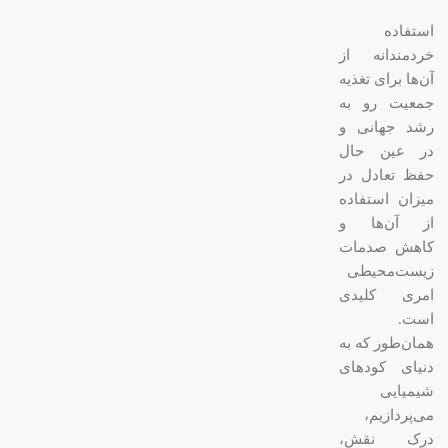
استفاده
خردمندانه از
آن‌ها برای تغذیه
جمعیت رو به
رشد جهانی و
در عین حال
حفظ تعادل در
میزان استفاده
از آن‌ها و
کاهش صدمات
زیست‌محیطی
امری کلیدی
است.
همان‌طور که به
دنیای کودهای
شیمیایی
می‌پردازیم،
درک نقش،