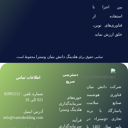
بین اجزا با
استفاده از
فناوری‌های نوین،
خلق ارزش نماید.
هلدینگ دانش بنیان وسترا
تمامی حقوق برای
محفوظ است.
دسترسی
اطلاعات تماس
سریع
شرکت دانش بنیان
شماره تلفن : 82891212
فناوری هوشمند
حوزه‌های
021 الی 18
صنایع سلامت
سرمایه‌گذاری
هلدینگ وسترا
پاسارگاد با برند
آدرس ایمیل :
info@vastraholding.com
تجاری «وَسترا» در
فرآیند
سرمایه‌گذاری
پاییز سال 1402 با