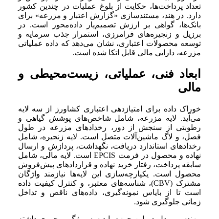
تعداد پرداخت‌ها، حکایت از بلوغ عملیات در چندین کشور
دارد. در هند، مستندسازی «گزارش اعتبار و مزرعه» برای
بانک‌ها، گواهی بر ارزش تصمیم‌یار داده‌محور است. در
برزیل و زنجیره‌های فرامرزی، استمرار جذب سرمایه و
توسعه محصولات اعتباری، نشان می‌دهد که داده عملیاتی
مزرعه، دارایی مالی قابل اتکا شده است.
ابعاد فنی، عملیاتی، زیست‌محیطی و
مالی
خوراک داده برای امتیازدهی اعتباری کشاورز از سه لایه
می‌آید. لایه مزرعه، شامل شاخص‌های پوشش گیاهی و
رطوبتی از سنجش از دور، رخدادهای مزرعه در طول
فصل، و لاگ ماشین‌آلات متصل است. لایه زنجیره، شامل
رخدادهای استاندارد دریافت، نگهداشت، پردازش و ارسال
نهاده و محصول در فرمت EPCIS است. لایه مالی، شامل
سابقه پرداخت، رفتار خرید نهاده و قراردادهای پیش‌فروش
محصول است. یکپارچه‌سازی این لایه‌ها نیازمند واژگان
مشترک (CBV)، شناسه‌های معتبر، و کنترل کیفیت داده
است تا از بایاس نمونه‌گیری، داده‌های ناقص و تداخل
زمانی جلوگیری شود.
مهندسی مدل در این حوزه باید سه ویژگی محوری داشته