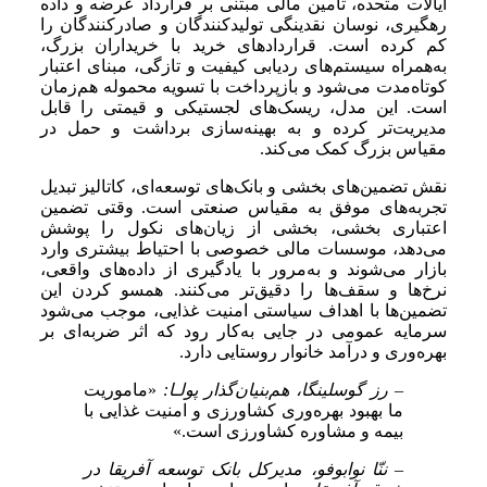
ایالات متحده، تامین مالی مبتنی بر قرارداد عرضه و داده
رهگیری، نوسان نقدینگی تولیدکنندگان و صادرکنندگان را
کم کرده است. قراردادهای خرید با خریداران بزرگ،
به‌همراه سیستم‌های ردیابی کیفیت و تازگی، مبنای اعتبار
کوتاه‌مدت می‌شود و بازپرداخت با تسویه محموله هم‌زمان
است. این مدل، ریسک‌های لجستیکی و قیمتی را قابل
مدیریت‌تر کرده و به بهینه‌سازی برداشت و حمل در
مقیاس بزرگ کمک می‌کند.
نقش تضمین‌های بخشی و بانک‌های توسعه‌ای، کاتالیز تبدیل
تجربه‌های موفق به مقیاس صنعتی است. وقتی تضمین
اعتباری بخشی، بخشی از زیان‌های نکول را پوشش
می‌دهد، موسسات مالی خصوصی با احتیاط بیشتری وارد
بازار می‌شوند و به‌مرور با یادگیری از داده‌های واقعی،
نرخ‌ها و سقف‌ها را دقیق‌تر می‌کنند. همسو کردن این
تضمین‌ها با اهداف سیاستی امنیت غذایی، موجب می‌شود
سرمایه عمومی در جایی به‌کار رود که اثر ضربه‌ای بر
بهره‌وری و درآمد خانوار روستایی دارد.
– رز گوسلینگا، هم‌بنیان‌گذار پولـا:
«ماموریت
ما بهبود بهره‌وری کشاورزی و امنیت غذایی با
بیمه و مشاوره کشاورزی است.»
– ننّا نوا‎بوفو، مدیرکل بانک توسعه آفریقا در