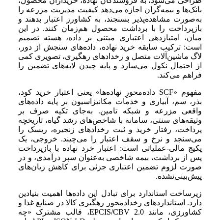
طراحی می‌شود، به فروشندگان نهاده، خریداران محصول،
بانک‌ها و بیمه‌گران اجازه می‌دهد کیفیت مدیریت مزرعه را
به‌صورت مشاهده‌پذیر بسنجند، به کشاورز اعتبار بدهند و
بازپرداخت را با برداشت محصول هم‌زمان کنند. در این
میان، امتیازدهی اعتباری مبتنی بر داده، هسته تصمیم
است: ترکیب سابقه خرید نهاده، داده‌های سنجش از دور،
لاگ ماشین‌آلات متصل و رخدادهای رهگیری، تصویری کمی
از احتمال نکول می‌سازد و پایه چیدن لایه‌های تضمین را
فراهم می‌کند.
مفهوم «SCF داده‌محورِ نهاده‌ها» یعنی اعتبار خرید کود،
بذر، سم، آبیاری و خدمات مکانیزاسیون بر پایه داده‌های
واقعی مزرعه و شبکه تامین. به‌جای تکیه صرف بر
وثیقه‌های سنتی، سامانه با شاخص‌های رشد گیاه، تاریخچه
پرداخت، رفتار خرید و ثبت رخدادهای زنجیره، ریسک را
می‌سنجد و نرخ و سقف اعتبار را می‌چیند. خروجی، یک
پکیج مالی-عملیاتی است: اعتبار خرد نهاده با بازپرداخت
پس از برداشت، بیمه شاخصی به‌عنوان سپر درآمدی، و در
صورت لزوم تضمین اعتباری جزئی برای کاهش زیان‌های
پیش‌بینی‌نشده.
زیرساخت استاندارد برای تبادل این داده‌ها اهمیت بنیادین
دارد. استانداردهای رخدادمحور رهگیری کالا در صنایع غذا و
کشاورزی، مانند EPCIS/CBV 2.0، قالب مشترک «چه