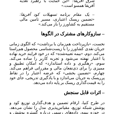
شرق آفریقا:
«این حمایت با راهبرد تغذیه
آفریقا همسو است.»
– یک مقام برنامه تسهیلات کود آفریقا:
«تضمین ریسک اعتباری، مسیر تامین مالی
مستقیم به کشاورز را باز می‌کند.»
– سازوکارهای مشترک در الگوها
نخست، «بازپرداخت هم‌زمان با برداشت» که الگوی زمانی
جریان نقدی کشاورز را با زیست‌شناسی محصول هم‌راستا
می‌کند. دوم، «بیمه تعبیه‌شده» که در خود فرایند خرید نهاده
یا اعتبار نهفته می‌شود و تجربه کاربر را ساده می‌کند.
سوم، «رهگیری و داده استاندارد» که امکان تطبیق و
ممیزی را برای ذی‌نفعان مالی و مقرراتی فراهم می‌کند.
چهارم، «تضمین بخشی» که عرضه اعتبار را در نقاط
پرریسک به جریان می‌اندازد و با یادگیری تدریجی، جای خود
را به قیمت‌گذاری ریسک بر پایه داده می‌دهد.
– اثرات قابل سنجش
در طرح کنیا، ارقام تضمین و هدف‌گذاری توزیع کود و
پوشش شبکه توزیع، مقیاس‌پذیری مدل را نشان می‌دهد.
در حوزه بیمه، داده‌های رسمی درباره گستره پوشش و