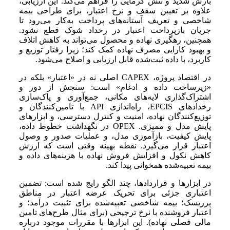
بارش شدید و تنش گرمایی را فراهم می‌کند. این ارزیابی،
علاوه بر تعیین سقف و نرخ اعتبار، برای طراحی بیمه
شاخصی و تعریف آستانه‌های پرداخت به‌کار می‌رود تا
جریان بازپرداخت اعتبار در رخداد شوک قطع نشود.
همچنین، رهگیری نهاده و محصول می‌تواند به کاهش اتلاف
و بهبود کارایی مصرف نهاده کمک کند؛ زیرا رفتار توزیع و
کاربرد، با داده ثبت‌شده قابل ارزیابی و اصلاح می‌شود.
در اقتصاد پروژه، CAPEX اصلی نه در «اعتبار» بلکه در
«زیرساخت داده و ادغام» است: سنجش از دور و
اشتراک‌گذاری لایه‌های مکانی، جمع‌آوری و پاک‌سازی
رخدادهای EPCIS، راه‌اندازی API با تامین‌کنندگان و
توزیع‌کنندگان نهاده، امنیت و کنترل دسترسی، و ابزارهای
پایش مدل و ممیزی. OPEX در نگهداشت خطوط داده،
پایش کیفیت، بازآموزی مدل، و عملیات صدور و وصول
اعتبار قرار می‌گیرد. نقطه بهینه وقتی است که ارزش
کاهش نکول و افزایش فروش نهاده با هزینه‌های داده و
بیمه تعبیه‌شده همخوانی پیدا کند.
در ابزارها و قراردادها، چند الگو رایج شده است: تضمین
اعتباری جزئی برای تحریک عرضه اعتبار در مناطق
پرریسک؛ بیمه شاخصی تعبیه‌شده برای تثبیت درآمد؛ و
اعتبار فروشنده با نرخ ترجیحی (برای مثال طرح‌های تامین
مالی فصلی نهاده). این ابزارها با مقررات موجود درباره