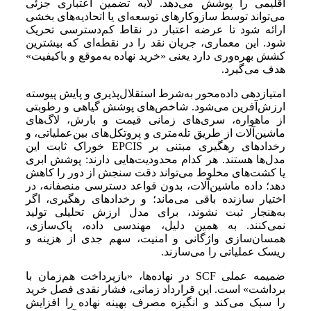
اقلیمی را پوشش می‌دهد. لایه تضمین اعتباری جزئی
می‌تواند توسط سازوکارهای توسعه‌ای یا اتحادیه‌های بخشی
ارائه شود تا عرضه اعتبار در نقاط کم‌دسترسی تحریک
شود. این معماری، جریان نقد را در نقطه‌ای که بیشترین
کشش بهره‌وری دارد یعنی «خرید نهاده به‌موقع و باکیفیت»
هدف می‌گیرد.
امتیازدهی داده‌محور به‌شرط استقلال‌پذیری و پایش پیوسته
ارزش‌آفرین می‌شود. شاخص‌های پوشش گیاهی و رطوبتی
از ماهواره، سری‌های زمانی قیمت و بارش، لاگ‌های
ماشین‌آلات از طریق تله‌متری و پروتکل‌های بین‌عملیاتی، و
رخدادهای رهگیری مبتنی بر EPCIS خوراک ثابت این
مدل‌ها هستند. هر کدام محدودیت‌هایی دارند: پوشش ابری
یا کشت‌های مخلوط می‌تواند دقت سنجش از دور را کاهش
دهد؛ داده ماشین‌آلات، بدون قواعد دسترسی منصفانه، در
اختیار سازنده باقی می‌ماند؛ و رخدادهای رهگیری، اگر
به‌هنجار ثبت نشوند، برای مدل ارزش تحلیلی تولید
نمی‌کنند. به همین دلیل، مهندسی داده، پاک‌سازی،
همسان‌سازی واژگانی و امنیت، سهم جدی از هزینه و
ریسک عملیاتی را می‌سازند.
ضمیمه عملی SCF در نهاده‌ها، «بازپرداخت هم‌زمان با
برداشت» است. این قرارداد زمانی، فشار نقدی فصل خرید
را سبک می‌کند و انگیزه مصرف بهینه نهاده را افزایش