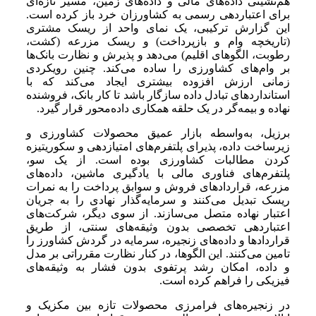
هم‌نشینی داده‌های مالی و داده‌های زمین، مسیر تازه‌ای
برای اعتباردهی رسمی به کشاورزان خرد باز کرده است.
این گزارش ترکیبی، یک نمای واحد از ریسک مشتری
(تاریخچه وام و بازپرداخت) و ریسک مزرعه (کشت،
رطوبت، الگوهای اقلیم) می‌دهد و پذیرش و نظارت بانک‌ها
بر وام‌های کشاورزی را ساده می‌کند. چنین رویکردی
زمانی ارزش افزوده بیشتری ایجاد می‌کند که با
استانداردهای تبادل داده سازگار باشد تا کار بانک، فروشنده
نهاده و بیمه‌گر در یک حلقه همکاری داده‌محور قرار گیرد.
برزیل، به‌واسطه بازار عمیق محصولات کشاورزی و
زیرساخت داده، پذیرای پلتفرم‌های امتیازدهی و سکوریتیزه
کردن مطالبات کشاورزی بوده است. از یک سو،
پلتفرم‌های فناوری مالی با یادگیری ماشین، داده‌های
مزرعه، قراردادهای فروش و سوابق پرداخت را به نمرات
ریسک تبدیل می‌کنند و سرمایه‌گذار نهادی را به جریان
اعتبار نهاده متصل می‌سازند. از سوی دیگر، شرکت‌های
اعتباردهی تخصصی بدون وثیقه‌های سنتی، از طریق
قراردادها و داده‌های زنجیره، سرمایه در گردش کشاورز را
تامین می‌کنند. این الگوها، در کنار نظارت مقرراتی بر مدل
و داده، امکان رشد پرتفوی بدون فشار به وثیقه‌های
فیزیکی را فراهم کرده است.
در زنجیره‌های فرامرزی محصولات تازه بین مکزیک و