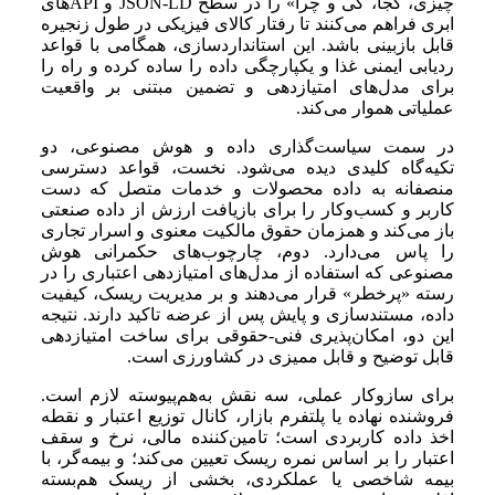
چیزی، کجا، کی و چرا» را در سطح JSON-LD و APIهای
ابری فراهم می‌کنند تا رفتار کالای فیزیکی در طول زنجیره
قابل بازبینی باشد. این استاندارد‌سازی، همگامی با قواعد
ردیابی ایمنی غذا و یکپارچگی داده را ساده کرده و راه را
برای مدل‌های امتیازدهی و تضمین مبتنی بر واقعیت
عملیاتی هموار می‌کند.
در سمت سیاست‌گذاری داده و هوش مصنوعی، دو
تکیه‌گاه کلیدی دیده می‌شود. نخست، قواعد دسترسی
منصفانه به داده محصولات و خدمات متصل که دست
کاربر و کسب‌وکار را برای بازیافت ارزش از داده صنعتی
باز می‌کند و همزمان حقوق مالکیت معنوی و اسرار تجاری
را پاس می‌دارد. دوم، چارچوب‌های حکمرانی هوش
مصنوعی که استفاده از مدل‌های امتیازدهی اعتباری را در
رسته «پرخطر» قرار می‌دهند و بر مدیریت ریسک، کیفیت
داده، مستندسازی و پایش پس از عرضه تاکید دارند. نتیجه
این دو، امکان‌پذیری فنی-حقوقی برای ساخت امتیازدهی
قابل توضیح و قابل ممیزی در کشاورزی است.
برای سازوکار عملی، سه نقش به‌هم‌پیوسته لازم است.
فروشنده نهاده یا پلتفرم بازار، کانال توزیع اعتبار و نقطه
اخذ داده کاربردی است؛ تامین‌کننده مالی، نرخ و سقف
اعتبار را بر اساس نمره ریسک تعیین می‌کند؛ و بیمه‌گر، با
بیمه شاخصی یا عملکردی، بخشی از ریسک هم‌بسته