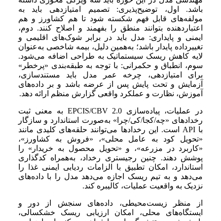
باشد. اول، توضیح‌پذیری: تصمیم امتیازدهی باید به
مولفه‌های قابل فهم شکسته شود تا هم کشاورز و هم
اعتباردهنده بتوانند منطق را بفهمند و اصلاح کنند. دوم،
ایمنی و پایداری: مدل باید در برابر شوک‌های اقلیمی و
تغییرداده پایدار باشد؛ به‌همین دلیل، بیمه شاخصی به‌عنوان
لایه کاهش ریسک سیستماتیک به طراحی اضافه می‌شود.
سوم، انطباق و حکمرانی: با توجه به طبقه‌بندی «پرخطر»
برای امتیازدهی، چرخه عمر مدل باید مستندسازی،
آزمایش و تحت پایش پس از عرضه باشد و بر داده‌های
آموزش، نظارت و عملکرد واقعی گزارش منظم ارائه دهد.
در عملیات، پیاده‌سازی EPCIS/CBV 2.0 به معنی ثبت
رخدادهای «چه/کجا/کی/چرا» به‌صورت استاندارد و سازگار
با API است. این رخدادها می‌توانند حلقه‌های کلیدی مانند
«تحویل کود به عامل محلی»، «فروش به کشاورز»،
«کاربرد در مزرعه»، و «تحویل محصول به خریدار» را
پوشش دهند. چنین رجیستری رخداد، به‌همراه کدگذاری
استاندارد، امکان تطبیق با الزامات ردیابی ایمنی غذا را
می‌دهد و به تیم ریسک اجازه می‌دهد مدل را با داده‌های
نزدیک به واقعیت عملیات، کالیبره کند.
از منظر زیست‌محیطی، داده‌های سنجش از دور و
ایستگاه‌های محلی، امکان ارزیابی ریسک خشکسالی،