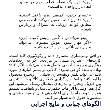
اروپا:
«این یک نقطه عطف مهم در مسیر
ایجاد بازار واحد داده است.»
– تیه‌ری برتون، کمیسر بازار داخلی اتحادیه
اروپا:
«قانون داده تضمین می‌کند داده صنعتی
مطابق قواعد اروپایی به اشتراک و پردازش
شود.»
– پابلو هرناندس د کُس، رئیس کمیته بازل:
«اگر مهار نشود، هوش مصنوعی می‌تواند
بحران‌های بانکی آینده را تشدید کند.»
در افق بومی‌سازی، معماری داده و رگولاتوری کلید است.
کارت‌های اعتباری مبتنی بر مرابحه، اگر به رخدادهای
رهگیری و بیمه شاخصی متصل شوند، می‌توانند لنگر SCF
نهاده باشند؛ گواهی سپرده کالایی بر بستر انبارهای مورد
تایید، می‌تواند نقش وثیقه‌سازی بخشی از زنجیره محصول
را ایفا کند؛ و استانداردگذاری کدگذاری کالا و EPCIS، پلی
بین فیزیک زنجیره و مدل‌های دیجیتال ریسک می‌شود. این
گزاره‌ها، وقتی با الزامات حکمرانی مدل و شفافیت تصمیم
همراه شوند، راه را برای اعتباردهی قابل توضیح، رقابتی و
منطبق با حقوق داده هموار می‌کنند.
الگوهای جهانی و نتایج اجرایی