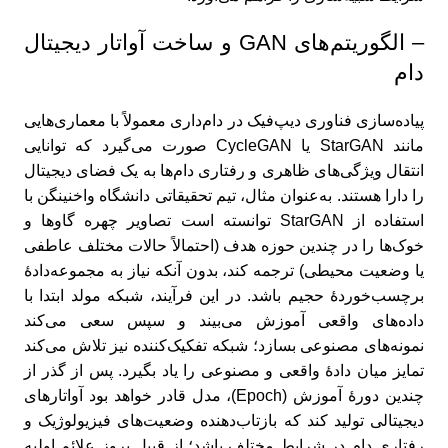
– الگوریتم‌های GAN و ساخت آواتار دیجیتال
دام
پیاده‌سازی فناوری دیپ‌فیک در دام‌داری معمولاً با معماری‌هایی
مانند StarGAN یا CycleGAN صورت می‌گیرد که توانایی
انتقال ویژگی‌های ظاهری و رفتاری دام‌ها به یک فضای دیجیتال
را دارا هستند. به‌عنوان مثال، تیم تحقیقاتی دانشگاه واخنینگن با
استفاده از StarGAN توانسته است تصاویر چهره گاوها و
خوک‌ها را در چندین حوزه هدف (احتمالاً حالات مختلف عاطفی
یا وضعیت محیطی) ترجمه کند، بدون آنکه نیاز به مجموعه‌داده‌ٔ
برچسب‌خوردهٔ حجیم باشد. در این فرآیند، شبکه مولد ابتدا با
داده‌های واقعی آموزش می‌بیند و سپس سعی می‌کند
نمونه‌های مصنوعی بسازد؛ شبکه تفکیک‌کننده نیز تلاش می‌کند
تمایز میان دادهٔ واقعی و مصنوعی را یاد بگیرد. پس از گذر از
چندین دورهٔ آموزش (Epoch)، مدل قادر خواهد بود آواتارهای
دیجیتالی تولید کند که بازتاب‌دهنده وضعیت‌های فیزیولوژیک و
رفتاری دام در شرایط مختلف باشد؛ از قبیل بروز علائم اولیه