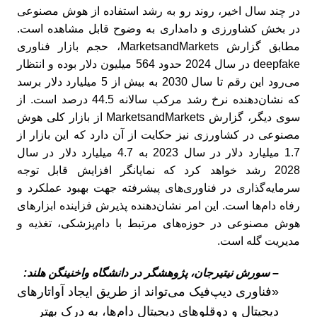
در چند سال اخیر، روند رو به رشد استفاده از هوش مصنوعی
در بخش کشاورزی و دامداری به وضوح قابل مشاهده است.
مطابق گزارش MarketsandMarkets، حجم بازار فناوری
deepfake در سال 2024 حدود 564 میلیون دلار بوده و انتظار
می‌رود این رقم تا سال 2030 به بیش از 5 میلیارد دلار برسد
که نشان‌دهنده نرخ رشد مرکب سالانه 44.5 درصد است. از
سوی دیگر، گزارش MarketsandMarkets از بازار کلی هوش
مصنوعی در کشاورزی نیز حکایت از آن دارد که این بازار از
1.7 میلیارد دلار در سال 2023 به 4.7 میلیارد دلار در سال
2028 رشد خواهد کرد که نمایانگر افزایش قابل توجه
سرمایه‌گذاری در فناوری‌های پیشرفته جهت بهبود عملکرد و
رفاه دام‌ها است. این امر نشان‌دهنده پذیرش فزاینده ابزارهای
هوش مصنوعی در حوزه‌های مرتبط با دام‌پزشکی، تغذیه و
مدیریت گله است.
– سورش نیتیرجان، پژوهشگر در دانشگاه واخنینگن هلند:
«فناوری دیپ‌فیک می‌تواند از طریق ایجاد آواتارهای
دیجیتال و دوقلوهای دیجیتال دام‌ها، به درک بهتر