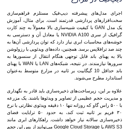
اجرای مدل‌های پیشرفته دیپ‌فیک مستلزم فراهم‌سازی
سخت‌افزارهای پردازشی قدرتمند است. برای مثال، آموزش
یک مدل GAN با کیفیت شبیه‌سازی بالا معمولاً به چند کارت
گرافیک از سری NVIDIA A100 یا معادل آن و دسترسی به
خوشه‌های محاسبات ابری نیاز دارد که توان پردازشی آن‌ها به
چند صد ترافلاپس برسد. همچنین، داده‌های ویدئویی با رزولوشن
بالا به پهنای باند قابل توجهی هنگام انتقال از سنسورها به
سرورها نیازمندند. در نتیجه، شبکه‌های LAN یا WAN با پهنای
باند حداقل 10 گیگابیت بر ثانیه در مزارع متوسط به‌عنوان
استاندارد مطرح می‌شوند.
علاوه بر این، زیرساخت‌های ذخیره‌سازی باید قادر به نگهداری
و مدیریت حجم عظیمی از تصاویر و ویدئوها باشند. یک مزرعه
با ۵۰۰ راس گاو که روزانه تنها ۱۰ دقیقه ویدئوی نظارتی با نرخ
۳۰ فریم بر ثانیه ثبت کند، به حدود ۵۰ ترابایت فضای
ذخیره‌سازی سالانه نیاز خواهد داشت. راهکارهای ابری مانند
AWS S3 یا Google Cloud Storage می‌توانند از پس این حجم