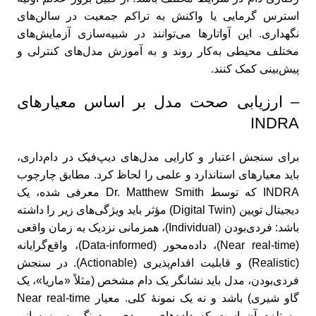
استرس گرمایی یا واکنش به تراکم جمعیت در سالن‌های
نگهداری. این آواتارها می‌توانند در شبیه‌سازی آزمایش‌های
مختلف محیطی به‌کار روند و به آموزش مدل‌های کنترلی و
پیش‌بینی کمک کنند.
– ارزیابی صحت مدل بر اساس معیارهای
INDRA
برای سنجش اعتبار و کارایی مدل‌های دیپ‌فیک در دام‌داری،
باید معیارهای استاندارد و علمی را لحاظ کرد. مطابق چارچوب
INDRA که توسط Dr. Matthew Smith معرفی شده، یک
دیجیتال تویین (Digital Twin) مؤثر باید ویژگی‌های زیر را داشته
باشد: فردی‌بودن (Individual)، همزمانی نزدیک به زمان واقعی
(Near real‑time)، داده‌محور (Data‑informed)، واقع‌گرایانه
(Realistic) و قابلیت اقدام‌پذیری (Actionable). در سنجش
فردی‌بودن، مدل باید نشانگر یک دام مشخص (مثلاً «ماریا»، یک
گاو شیری) باشد و نه یک نمونهٔ کلی. معیار Near real‑time
مستلزم آن است که داده‌های ورودی بی‌درنگ به‌روزرسانی