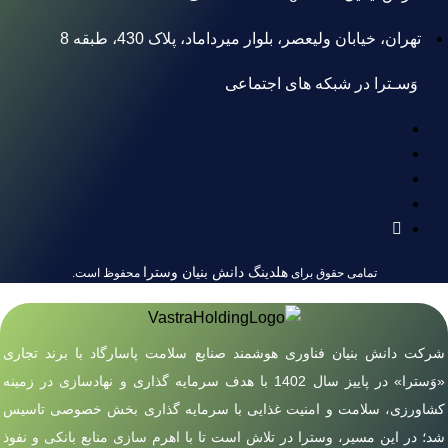
تهران، خیابان ولیعصر، بلوار میرداماد، پلاک 430، طبقه 8
وَسـترا در شبکه های اجتماعی
هلدینگ دانش بنیان وسترا
تمامی حقوق برای
محفوظ است.
شرکت دانش بنیان فناوری هوشمند صنایع سلامت پاسارگاد با برند تجاری
«وَسترا» در پاییز سال 1402 با هدف سرمایه گذاری و نهادسازی در زمینه
کشاورزی، سلامت و امنیت غذایی با سرمایه گذاری بخش خصوصی تاسیس
شد؛ در این مسیر، وسترا در تلاش است تا با اهرم سازی منابع بانکی و نفوذ