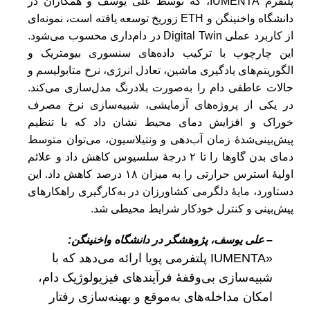
پلتفرم IUMENTA، که توسط علی یوسف و همکاران در
دانشگاه واخنینگن و ETH زوریخ توسعه یافته است، نمونه‌ای
از کاربرد عملی Digital Twin در دام‌داری محسوب می‌شود.
این چارچوب با ترکیب داده‌های سنسوری بیومتریک و
الگوریتم‌های یادگیری ماشین، تعادل انرژی، نرخ متابولیسم و
حالات عاطفی دام را به‌صورت بلادرنگ مدل‌سازی می‌کند.
در یکی از پروژه‌های آزمایشی، شبیه‌سازی نرخ مصرف
خوراک و افزایش دمای محیط نشان داد که با تنظیم
پیش‌بینی‌شدهٔ زمان آب‌دهی و ونتیلاسیون، می‌توان متوسط
دمای بدن گاوها را تا ۲ درجهٔ سلسیوس کاهش داد و علائم
اولیهٔ استرس حرارتی را به میزان ۱۸ درصد کاهش داد. این
دستاورد، مایهٔ دلگرمی کشاورزان در به‌کارگیری راهکارهای
پیش‌بینی و کنترل خودکار شرایط محیطی شد.
– علی یوسف، پژوهشگر در دانشگاه واخنینگن:
«IUMENTA پلتفرمی پویا ارائه می‌دهد که با
شبیه‌سازی بی‌وقفهٔ فرآیندهای فیزیولوژیک دام،
امکان مداخله‌های به‌موقع و بهینه‌سازی رفتار