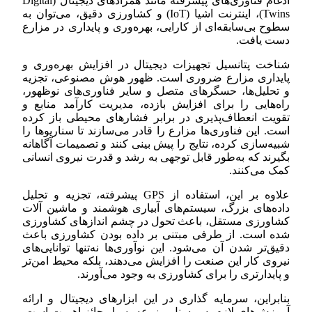
ادغام فناوری‌های پیشرفته مانند همزادهای دیجیتال (Digital
Twins)، اینترنت اشیا (IoT) و کشاورزی دقیق، می‌توان به
سطوح بی‌سابقه‌ای از کارایی، بهره‌وری و پایداری در مزارع
دست یافت.
شناخت پتانسیل تجهیزات دیجیتال در افزایش بهره‌وری و
پایداری مزارع ضروری است. ظهور هوش مصنوعی، تجزیه
و تحلیل‌ها، حسگرهای متصل و سایر فناوری‌های نوظهور،
راه‌هایی را برای افزایش بازده، مدیریت کارآمد منابع و
تقویت انعطاف‌پذیری در برابر فشارهای محیطی باز کرده
است. این فناوری‌ها مزارع را قادر می‌سازند تا سناریوها را
شبیه‌سازی کرده، نتایج را پیش بینی کنند و تصمیمات آگاهانه
بگیرند که به‌طور قابل توجهی به رشد و قدرت نیروی انسانی
کمک می‌کنند.
علاوه بر این، استفاده از GPS پیشرفته، تجزیه و تحلیل
داده‌های بزرگ، سیستم‌های آبیاری هوشمند و ماشین آلات
کشاورزی مستقل، باعث تحول در چشم اندازهای کشاورزی
شده است. از طرفی مبتنی بر داده بودن کشاورزی باعث
دقیق‌تر شدن آن می‌شود. این نوآوری‌ها نه‌تنها توانایی‌های
نیروی کار این صنعت را افزایش می‌دهند، بلکه محیط امن‌تر
و پایدارتری را برای کشاورزی به وجود می‌آورند.
بنابراین، سرمایه گذاری در این ابزارهای دیجیتال و ارائه
آموزش‌های لازم به پرسنل مزرعه بسیار حائز اهیمت است.