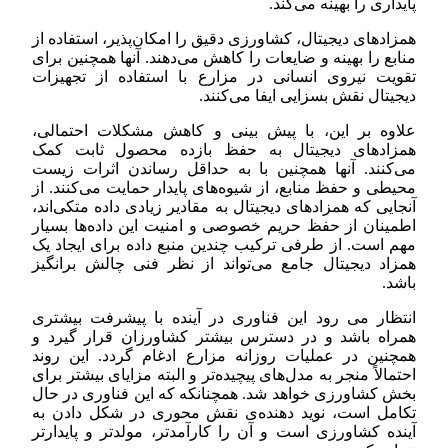
پایداری را بهینه می‌کند.
همزادهای دیجیتال، کشاورزی دقیق را امکان‌پذیر، استفاده از
منابع را بهینه و ضایعات را کاهش می‌دهند. آنها همچنین برای
تقویت نیروی انسانی در مزارع با استفاده از تجهیزات
دیجیتال نقش بسزایی ایفا می‌کنند.
علاوه بر این، با پیش بینی و کاهش مشکلات احتمالی،
همزادهای دیجیتال به حفظ بازده محصول ثابت کمک
می‌کنند. آنها همچنین با به حداقل رساندن اثرات زیست
محیطی و حفظ منابع، از شیوه‌های پایدار حمایت می‌کنند. از
آنجایی که همزادهای دیجیتال به مقادیر زیادی داده متکی‌اند،
اطمینان از حفظ حریم خصوصی و امنیت این داده‌ها بسیار
مهم است. از طرفی ترکیب چندین منبع داده برای ایجاد یک
همزاد دیجیتال جامع می‌تواند از نظر فنی چالش برانگیز
باشد.
انتظار می رود این فناوری در آینده با پیشرفت بیشتری
همراه باشد و در دسترس بیشتر کشاورزان قرار گیرد و
همچنین در عملیات روزانه مزارع ادغام گردد. این روند
احتمالاً منجر به مدل‌های پیچیده‌تر و البته مزایای بیشتر برای
بخش کشاورزی خواهد شد. همچنانکه که این فناوری در حال
تکامل است، نوید دهنده‌ی نقش محوری در شکل دادن به
آینده کشاورزی است و آن را کارآمدتر، مولدتر و پایدارتر