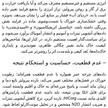
انرژی مستقیم و غیرمستقیم مصرف می‌کند و آیا بازیافت حرارت و
برق از گاز و روغن پیرولیز، تراز انرژی را به‌نفع فرایند تغییر داده
است یا نه. «ردپای آب» فشار بر منابع آبی را نشان می‌دهد، به‌ویژه
وقتی خشک‌سازی خوراک یا شست‌وشوی ماده در فرایند نقش
پررنگی داشته باشد. «پتانسیل اتریفیکاسیون» و «اسیدی‌شدن» با
داده‌های آبشویی نیترات و آمونیم و انتشار آمونیاک برآورد می‌شوند و
برای سیاست‌گذار اهمیت مستقیم دارند. در کنار این‌ها، شاخص‌های
کیفیت خاک مانند تغییر چگالی ظاهری، نفوذپذیری و پایداری
خاک‌دانه‌ها، بُعد کیفی و بلندمدت اثر را روشن‌تر می‌کنند.
– عدم قطعیت، حساسیت و استحکام نتیجه
داده‌های چرخه عمر همواره با عدم قطعیت همراه‌اند؛ رطوبت
خوراک در فصل‌های مختلف تغییر می‌کند، بازده پیرولیز تابع دما و
زمان ماند است، و پاسخ مزرعه‌ای به خاک و اقلیم وابسته است.
برای قابل اتکا بودن نتیجه، باید دامنه عدم قطعیت پارامترهای
کلیدی مانند نسبت H/Corg، بازده کربن، نرخ کاهش آبشویی نیترات
و ضریب انتشار N2O مشخص و در تحلیل مونت‌کارلو لحاظ شود.