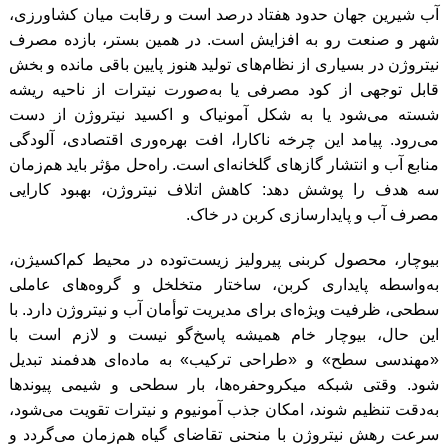
آب شیرین جهان حدود هفتاد درصد است و رقابت میان کشاورزی،
شهر و صنعت رو به افزایش است. در همین بستر، بازده مصرف
نیتروژن در بسیاری از نظام‌های تولید هنوز پایین باقی مانده و بخش
قابل توجهی از کود مصرفی یا به‌صورت نیترات از ناحیه ریشه
شسته می‌شود یا به شکل آمونیاک و اکسید نیتروژن از دست
می‌رود. پیامد این چرخه ناکارا، افت بهره‌وری اقتصادی، آلودگی
منابع آب و انتشار گازهای گلخانه‌ای است. راه‌حل مؤثر باید هم‌زمان
سه هدف را پوشش دهد: کاهش اتلاف نیتروژن، بهبود کارایی
مصرف آب و پایدارسازی کربن در خاک.
بیوچار، محصول کربنی پیرولیز زیست‌توده در محیط کم‌اکسیژن،
به‌واسطه پایداری کربن، ساختار متخلخل و گروه‌های عاملی
سطحی، ظرفیت ویژه‌ای برای مدیریت توأمان آب و نیتروژن دارد. با
این حال، بیوچار خام همیشه پاسخ‌گو نیست و لازم است با
«مهندسی سطح» و «طراحی ترکیب» به ماده‌ای هدفمند تبدیل
شود. وقتی شبکه میکروحفره‌ها، بار سطحی و شیمی پیوندها
به‌دقت تنظیم شوند، امکان جذب آمونیوم و نیترات تقویت می‌شود،
سرعت رهش نیتروژن با منحنی تقاضای گیاه هم‌زمان می‌گردد و