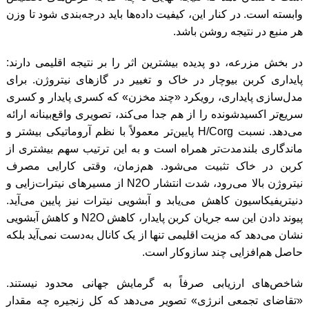
وابسته است. در کنار این، کیفیت داده‌ها باید درجه‌بندی شود تا وزن
هر منبع در نتیجه روشن باشد.
در بخش مزرعه، دو پدیده بیشترین اثر را بر نتیجه اقلیمی دارند:
پایداری کربن بیوچار در خاک و تغییر در گازهای نیتروژن. برای
مدل‌سازی پایداری، رویکرد «چند مخزن» که کسری پایدار و کسری
سریع‌تر اکسیدشونده را از هم جدا می‌کند، تصویری واقع‌بینانه ارائه
می‌دهد. نسبت H/Corg پایین‌تر معمولاً با نظم آروماتیکی بیشتر و
ماندگاری بلندمدت‌تر همراه است و به این ترتیب سهم بیشتری از
کربن در خاک تثبیت می‌شود. هم‌زمان، وقتی کارایی مصرف
نیتروژن بالا می‌رود، شدت انتشار N2O از مسیرهای نیترات‌زایی و
دنیتریفیکاسیون کاهش می‌یابد و آبشویی نیترات نیز پایین می‌آید.
پیوند دادن این سه جریان کربن پایدار، کاهش N2O و کاهش آبشویی
نشان می‌دهد که مزیت اقلیمی تنها از یک کانال به‌دست نمی‌آید بلکه
حاصل هم‌افزایی چند سازوکار است.
شاخص‌های ارزیابی صرفاً به گرمایش جهانی محدود نیستند.
«تقاضای تجمعی انرژی» تصویر می‌دهد که کل زنجیره چه مقدار