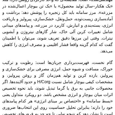
«یک هکتار–سال تولید محصول» یا «یک تن بیوچار اعمال‌شده در
مزرعه». مرز سامانه باید کل زنجیره را پوشش دهد: برداشت و
آماده‌سازی زیست‌توده، حمل‌ونقل، خشک‌سازی، پیرولیز و بازیافت
انرژی، بسته‌بندی و انبارش، کاربرد در مزرعه، و پیامدهای میدانی
شامل تغییرات کربن آلی خاک، شار گازهای نیتروژن و آبشویی
نیترات. وقتی این مرزها دقیق تعریف شوند، می‌توان با اطمینان
گفت که کدام گزینه واقعا فشار اقلیمی و مصرف انرژی را کاهش
می‌دهد.
گام نخست، فهرست‌برداری جریان‌ها است: رطوبت و ترکیب
خوراک، مسافت و شیوه حمل، انرژی مصرفی برای خشک‌سازی و
پیرولیز، بازده کربن و تولید هم‌زمان گاز و روغن پیرولیز، و
مشخصات کیفی بیوچار شامل نسبت H/Corg و حدود آلاینده‌ها. اگر
محصولات جانبی به برق یا گرما تبدیل شوند، باید نحوه تخصیص
اثرات میان بیوچار و انرژی مشخص باشد. دو رویکرد متداول یعنی
«بسط سامانه» و «اختصاص بر مبنای انرژی» هر کدام پیامدهای
خود را دارند؛ بنابراین تحلیل حساسیت روی این انتخاب‌ها ضروری
است تا نشان دهد که نتیجه نهایی تا چه حد به فرض‌های تخصیص