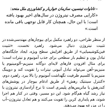
– تاناوات تینسین، سازمان خواربار و کشاورزی ملل متحد:
«کارایی مصرف نیتروژن در سال‌های اخیر بهبود یافته
است؛ با این حال، همچنان کار قابل توجهی باقی مانده
است.»
از منظر طراحی، دو راهبرد مکمل برای بیوچارهای مهندسی‌شده در
تثبیت نیتروژن دنبال می‌شود. راهبرد نخست، «تثبیت
فیزیکوشیمیایی» از طریق افزایش سطح ویژه، ایجاد جایگاه‌های
تبادل یون و تنظیم بار سطحی برای جذب آمونیوم و نیترات است؛
برای مثال افزودن فازهای لایه‌ای دوگانه منیزیم–آلومینیوم یا
منیزیم–آهن می‌تواند تبادل آنیونی نیترات را تقویت کند و دوپینگ
منیزیم یا کلسیم ظرفیت نگهداشت آمونیوم را بالا ببرد. راهبرد دوم،
«کنترل سینتیک رهش» از طریق ادغام بیوچار در پوشش‌های
کندرهش یا ماتریس‌های پلیمری است تا نرخ آزادسازی نیتروژن با
نیاز رشد گیاه هم‌گام شود. این دو مسیر، وقتی در کنار هم اجرا
شوند، هم پایداری کربن را تقویت می‌کنند و هم تعادل نیتروژن–آب
را در مزرعه بهبود می‌دهند.