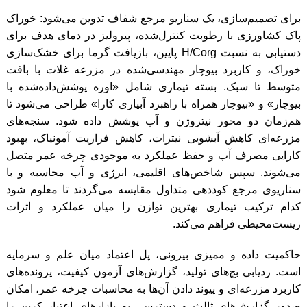
برای تصمیم‌سازی، یک سناریو مرجع شفاف تدوین می‌شود: خوراک
پاک کشاورزی با رطوبت کنترل‌شده، پیرولیز در دمای هدف برای
دستیابی به نسبت H/Corg پایین، بازیافت گرما برای خشک‌سازی
خوراک، و کاربرد بیوچار مهندسی‌شده در مزرعه غلات با بافت
متوسط تا سبک. بسته تیماری شامل «اوره پوشش‌داده‌شده با
بیوچار» و «بیوچار همراه با راهبرد آبیاری کارا» طراحی می‌شود تا
هم‌زمان دو محور نیتروژن و آب پوشش داده شود. سنجه‌های
مزرعه‌ای کاهش آبشویی نیترات، کاهش فراریت آمونیاک، بهبود
کارایی مصرف آب و حفظ عملکرد به موجودی چرخه عمر متصل
می‌شوند. سپس شاخص‌های اقلیمی، انرژی و آب محاسبه و با
سناریوی مرجع کوددهی متداول مقایسه می‌گردند تا معلوم شود
کدام ترکیب تیماری بهترین توازن را میان عملکرد و اثرات
زیست‌محیطی فراهم می‌کند.
حاکمیت داده و ممیزی بیرونی، پل اعتماد میان علم و سرمایه
است. ردیابی بچ‌های تولید، گزارش‌های آزمون کیفیت، پرونده‌های
کاربرد مزرعه‌ای و پیوند دادن آن‌ها به محاسبات چرخه عمر، امکان
صدور گزارش‌های ثالث و دسترسی به بازارهای اعتبار کربن را