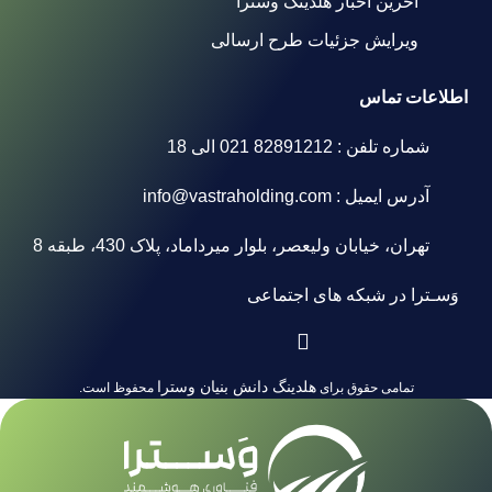
آخرین اخبار هلدینگ وسترا
ویرایش جزئیات طرح ارسالی
اطلاعات تماس
شماره تلفن : 82891212 021 الی 18
آدرس ایمیل : info@vastraholding.com
تهران، خیابان ولیعصر، بلوار میرداماد، پلاک 430، طبقه 8
وَسـترا در شبکه های اجتماعی
هلدینگ دانش بنیان وسترا
تمامی حقوق برای
محفوظ است.