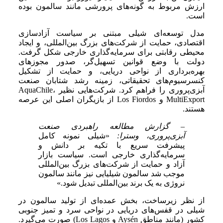
ارزش مربوط به گونه‌های پرورشی مانند سالمون بوده
است.
مدل توسعه‌ای شیلی مبتنی بر سیاست آزادسازی
اقتصادی، حمایت از شرکت‌های بزرگ بین‌المللی، و ایجاد
محیطی رقابتی برای سرمایه‌گذاری خارجی شکل گرفت.
دولت با وضع قوانین تسهیل‌گر، صدور مجوزهای
بهره‌برداری از نواحی دریایی، و حمایت از تشکیل
کنسرسیوم‌های تحقیقاتی، زمینه رشد شتابان صنعت
آبزی‌پروری را فراهم کرد. شرکت‌هایی نظیر AquaChile،
MultiExport و Los Fiordos از بازیگران اصلی این عرصه
هستند.
– گزارش مطالعه راهبردی صنعت
آبزی‌پروری، وسترا:
«شیلی نمونه کامل
پیشرفت سریع با تکیه بر دانش و
سرمایه‌گذاری خارجی است. سیاست بازار
آزاد و حمایت از شرکت‌های بزرگ بین‌المللی
موجب شد سالمون شیلیایی نیز مانند سالمون
نروژی به یک برند بین‌المللی تبدیل شود.»
از نظر زیرساخت، بخش عمده‌ای از تولید سالمون در
شیلی در قفس‌های دریایی در نواحی سرد و تمیز جنوبی
کشور (مانند مناطق Aysén و Los Lagos) صورت می‌گیرد.