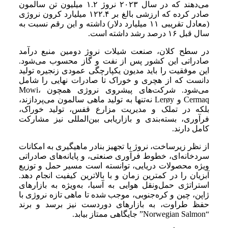
می‌دهند که در سال ۲۰۲۳ نروژ ۱.۲ میلیون تن سالمون
صادر کرده که ارزشی بالغ بر ۱۲۲.۴ میلیارد کرون نروژی
(معادل تقریبی ۱۱ میلیارد دلار) داشته و این رقم نسبت به
سال قبل ۱۶ درصد رشد داشته است.
در سطح کلان، صنعت شیلات نروژ دومین منبع درآمد
صادراتی این کشور پس از نفت و گاز محسوب می‌شود.
این موفقیت را باید مدیون یکپارچگی عمودی زنجیره تولید
دانست که از هچری و خوراک تا صادرات نهایی را شامل
می‌شود. شرکت‌های پیشروی نروژی همچون Mowi،
Cermaq و Lerøy نه‌تنها به تولید ماهی سالمون می‌پردازند،
بلکه در تملک و مدیریت مزارع قفس، تولید خوراک،
فرآوری، بسته‌بندی و بازاریابی بین‌المللی نیز مشارکت
کامل دارند.
از نظر زیرساخت، نروژ با تجهیز بنادر ماهیگیری به امکانات
سردخانه‌ای، خطوط فرآوری صنعتی، و پایانه‌های صادراتی
ویژه محصولات دریایی، توانسته است مسیر حمل و توزیع
آبزیان را در کمترین زمان و با بالاترین کیفیت انجام دهد.
استراتژی حمل‌ونقل هوایی به آسیا، به‌ویژه به بازارهای
ژاپن، چین و کره‌جنوبی، موجب شده تا ماهی تازه نروژی با
حفظ طراوت، به بازارهای دوردست نیز برسد و برند
“Norwegian Salmon” جایگاهی ممتاز بیابد.