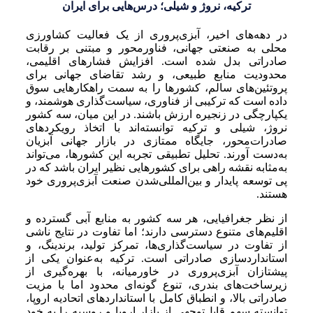
ترکیه، نروژ و شیلی؛ درس‌هایی برای ایران
در دهه‌های اخیر، آبزی‌پروری از یک فعالیت کشاورزی
محلی به صنعتی جهانی، فناورمحور و مبتنی بر رقابت
صادراتی بدل شده است. افزایش فشارهای اقلیمی،
محدودیت منابع طبیعی، و رشد تقاضای جهانی برای
پروتئین‌های سالم، کشورها را به سمت راهکارهایی سوق
داده است که ترکیبی از فناوری، سیاست‌گذاری هوشمند، و
یکپارچگی در زنجیره ارزش باشند. در این میان، سه کشور
نروژ، شیلی و ترکیه توانسته‌اند با اتخاذ رویکردهای
صادرات‌محور، جایگاه ممتازی در بازار جهانی آبزیان
به‌دست آورند. تحلیل تطبیقی تجربه این کشورها، می‌تواند
به‌مثابه نقشه راهی برای کشورهایی نظیر ایران باشد که در
پی توسعه پایدار و بین‌المللی‌شدن صنعت آبزی‌پروری خود
هستند.
از نظر جغرافیایی، هر سه کشور به منابع آبی گسترده و
اقلیم‌های متنوع دسترسی دارند؛ اما تفاوت در نتایج ناشی
از تفاوت در سیاست‌گذاری‌ها، تمرکز تولید، برندینگ، و
استانداردسازی صادراتی است. ترکیه به‌عنوان یکی از
پیشتازان آبزی‌پروری در خاورمیانه، با بهره‌گیری از
زیرساخت‌های بندری، تنوع گونه‌ای محدود اما با مزیت
صادراتی بالا، و انطباق کامل با استانداردهای اتحادیه اروپا،
توانسته سهم قابل‌توجهی از بازار اروپا و روسیه را به خود