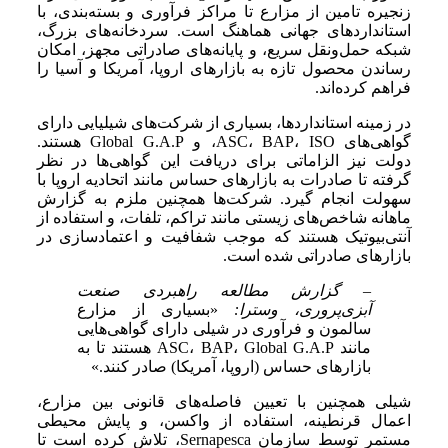
زنجیره تامین از مزارع تا مراکز فرآوری و بسته‌بندی، با
استانداردهای جهانی هماهنگ است. سردخانه‌های بزرگ،
شبکه حمل‌ونقل سریع، و پایانه‌های صادراتی مجهز، امکان
رساندن محصول تازه به بازارهای اروپا، آمریکا و آسیا را
فراهم کرده‌اند.
در زمینه استانداردها، بسیاری از شرکت‌های شیلیایی دارای
گواهی‌های ASC، BAP، ISO، و Global G.A.P هستند.
دولت نیز الزاماتی برای دریافت این گواهی‌ها در نظر
گرفته تا صادرات به بازارهای حساس مانند اتحادیه اروپا با
سهولت انجام گیرد. شرکت‌ها همچنین ملزم به گزارش
ماهانه شاخص‌های زیستی مانند تراکم، تلفات، و استفاده از
آنتی‌بیوتیک هستند که موجب شفافیت و اعتمادسازی در
بازارهای صادراتی شده است.
– گزارش مطالعه راهبردی صنعت
آبزی‌پروری، وسترا:
«بسیاری از مزارع
سالمون و فرآوری در شیلی دارای گواهی‌هایی
مانند ASC، BAP، Global G.A.P هستند تا به
بازارهای حساس (اروپا، آمریکا) صادر کنند.»
شیلی همچنین با تعیین فاصله‌های قانونی بین مزارع،
اعمال قرنطینه، استفاده از واکسن، و پایش محیطی
مستمر توسط سازمان Sernapesca، تلاش کرده است تا