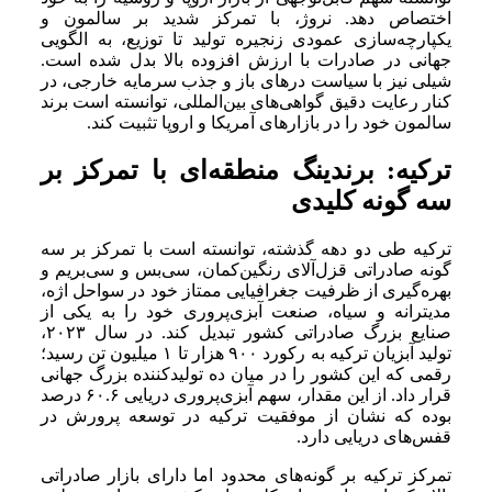
اختصاص دهد. نروژ، با تمرکز شدید بر سالمون و
یکپارچه‌سازی عمودی زنجیره تولید تا توزیع، به الگویی
جهانی در صادرات با ارزش افزوده بالا بدل شده است.
شیلی نیز با سیاست درهای باز و جذب سرمایه خارجی، در
کنار رعایت دقیق گواهی‌های بین‌المللی، توانسته است برند
سالمون خود را در بازارهای آمریکا و اروپا تثبیت کند.
ترکیه: برندینگ منطقه‌ای با تمرکز بر
سه گونه کلیدی
ترکیه طی دو دهه گذشته، توانسته است با تمرکز بر سه
گونه صادراتی قزل‌آلای رنگین‌کمان، سی‌بس و سی‌بریم و
بهره‌گیری از ظرفیت جغرافیایی ممتاز خود در سواحل اژه،
مدیترانه و سیاه، صنعت آبزی‌پروری خود را به یکی از
صنایع بزرگ صادراتی کشور تبدیل کند. در سال ۲۰۲۳،
تولید آبزیان ترکیه به رکورد ۹۰۰ هزار تا ۱ میلیون تن رسید؛
رقمی که این کشور را در میان ده تولیدکننده بزرگ جهانی
قرار داد. از این مقدار، سهم آبزی‌پروری دریایی ۶۰.۶ درصد
بوده که نشان از موفقیت ترکیه در توسعه پرورش در
قفس‌های دریایی دارد.
تمرکز ترکیه بر گونه‌های محدود اما دارای بازار صادراتی