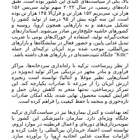
بالا، یکی از سیاست‌های کلیدی این کشور بوده است. طبق
داده‌های رسمی، در سال ۲۰۲۲ سهم تولید سی‌بس ۱۵۶
هزار تن، سی‌بریم ۱۵۲ هزار تن و قزل‌آلا ۱۴۵ هزار تن بوده
است. این سه گونه بیش از ۹۵ درصد از تولید کشور را
تشکیل می‌دهند و به بازارهایی همچون اروپا، روسیه و
کشورهای حاشیه خلیج‌فارس صادر می‌شوند. استانداردهای
سخت‌گیرانه تولید، استفاده از خوراک‌های بومی با ضریب
تبدیل غذایی پایین، و حضور فعال در نمایشگاه‌ها و بازارهای
بین‌المللی، موجب شده برند آبزیان ترکیه‌ای از جمله
“Kilic” جایگاه تثبیت‌شده‌ای در بازارهای هدف داشته باشد.
از نظر زیرساخت، ترکیه با راه‌اندازی سردخانه‌ها، مراکز
فرآوری و بنادر مجهز در نزدیکی مراکز تولید (به‌ویژه در
استان‌هایی نظیر موغلا و آنتالیا) توانسته است زنجیره
ارزش آبزیان را از مزرعه تا صادرات یکپارچه کند. این
تمرکز زیرساختی، نه‌تنها منجر به کاهش زمان حمل و
افزایش کیفیت محصول نهایی شده، بلکه امکان صادرات
تازه‌خوری و منجمد با حفظ کیفیت را فراهم کرده است.
بُعد بهداشت و کنترل بیماری‌ها نیز در سیاست‌گذاری ترکیه
جایگاه ویژه‌ای دارد. سازمان دامپزشکی این کشور با
نمونه‌برداری‌های دوره‌ای و اعمال قرنطینه در موارد لزوم،
توانسته است اعتماد خریداران بین‌المللی را جلب کرده و
الزامات سلامت غذایی اتحادیه اروپا را برآورده سازد.