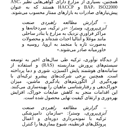
همچنین، بسیاری از مزارع دارای گواهی‌هایی نظیر ASC،
BAP، ISO22000 و HACCP هستند که به عنوان
پیش‌نیازهای صادرات به بازارهای ممتاز محسوب می‌شوند.
– گزارش مطالعه راهبردی صنعت
آبزی‌پروری، وسترا:
«در ترکیه، سردخانه‌ها و
مراکز فرآوری نزدیک به مزارع یا بنادر ساحلی
مانند موغلا و آنتالیا احداث شده‌اند و محصولات
به‌صورت تازه یا منجمد به اروپا، روسیه و
خاورمیانه صادر می‌شوند.»
از دیدگاه نوآوری، ترکیه طی سال‌های اخیر به توسعه
سیستم‌های پرورش مداربسته (RAS) و استفاده از
سامانه‌های هوشمند پایش اکسیژن، شوری و دما پرداخته
است. همچنین برخی شرکت‌های پیشرو ترکیه‌ای با
بهره‌گیری از الگوریتم‌های یادگیری ماشین، میزان
خوراک‌دهی و رفتارشناسی ماهیان را بهینه‌سازی می‌کنند.
این اقدامات منجر به کاهش ضایعات خوراک، افزایش
بهره‌وری و ارتقای کیفیت نهایی محصول شده است.
– گزارش مطالعه راهبردی صنعت
آبزی‌پروری، وسترا:
«سازمان دامپزشکی
ترکیه با نمونه‌برداری دوره‌ای و اعمال
پروتکل‌های قرنطینه، شیوع بیماری‌ها را کنترل