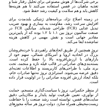
برخی شرکت‌ها از هوش مصنوعی برای تحلیل رفتار شنا و
تغذیه ماهیان در قفس استفاده می‌کنند تا هم هزینه‌ها
کاهش یابد و هم سلامت و کیفیت رشد حفظ شود.
در زمینه اصلاح نژاد، برنامه‌های ژنتیکی بلندمدت برای
افزایش سرعت رشد، مقاومت به بیماری و بهبود ضریب
تبدیل غذایی (FCR) طراحی شده‌اند. میانگین FCR در
صنعت سالمون نروژ بین ۱.۱ تا ۱.۲ بوده که از پایین‌ترین
مقادیر جهانی است و نقش مهمی در کاهش هزینه
تمام‌شده ایفا می‌کند.
نروژ همچنین از طریق اتحادهای راهبردی با خرده‌فروشان
بزرگ در اتحادیه اروپا و آمریکای شمالی، سهم خود از
بازارهای با ارزش‌افزوده بالا را حفظ کرده است.
بسته‌بندی‌های صادراتی در قالب فیله تازه و منجمد، تحت
برند ملی، با طراحی‌های کاربرپسند و اطلاعات تغذیه‌ای
دقیق عرضه می‌شوند. استراتژی نروژ نه‌تنها صادرات خام،
بلکه ایجاد ارزش افزوده صادراتی را در اولویت قرار داده
است.
از منظر حکمرانی، نروژ با سیاست‌گذاری منسجم، حمایت
از نوآوری، تعیین ظرفیت تولید پایدار و مکان‌یابی دقیق
سایت‌های قفس، توانسته است رشد صنعت را با حفاظت
زیست‌محیطی همراه سازد. دولت نروژ هر ساله مجوزهای