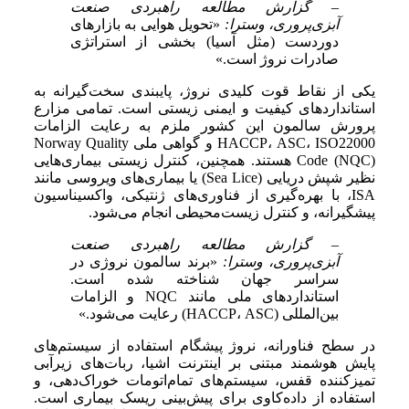
– گزارش مطالعه راهبردی صنعت
آبزی‌پروری، وسترا:
«تحویل هوایی به بازارهای
دوردست (مثل آسیا) بخشی از استراتژی
صادرات نروژ است.»
یکی از نقاط قوت کلیدی نروژ، پایبندی سخت‌گیرانه به
استانداردهای کیفیت و ایمنی زیستی است. تمامی مزارع
پرورش سالمون این کشور ملزم به رعایت الزامات
HACCP، ASC، ISO22000 و گواهی ملی Norway Quality
Code (NQC) هستند. همچنین، کنترل زیستی بیماری‌هایی
نظیر شپش دریایی (Sea Lice) یا بیماری‌های ویروسی مانند
ISA، با بهره‌گیری از فناوری‌های ژنتیکی، واکسیناسیون
پیشگیرانه، و کنترل زیست‌محیطی انجام می‌شود.
– گزارش مطالعه راهبردی صنعت
آبزی‌پروری، وسترا:
«برند سالمون نروژی در
سراسر جهان شناخته شده است.
استانداردهای ملی مانند NQC و الزامات
بین‌المللی (HACCP، ASC) رعایت می‌شود.»
در سطح فناورانه، نروژ پیشگام استفاده از سیستم‌های
پایش هوشمند مبتنی بر اینترنت اشیا، ربات‌های زیرآبی
تمیزکننده قفس، سیستم‌های تمام‌اتومات خوراک‌دهی، و
استفاده از داده‌کاوی برای پیش‌بینی ریسک بیماری است.