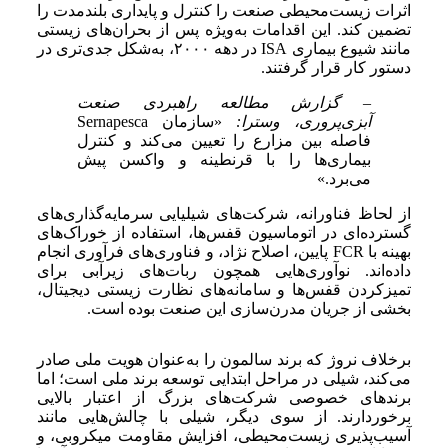
اثرات زیست‌محیطی صنعت را کنترل و پایداری بلندمدت را
تضمین کند. این اقدامات به‌ویژه پس از بحران‌های زیستی
مانند شیوع بیماری ISA در دهه ۲۰۰۰، به‌شکل جدی‌تری در
دستور کار قرار گرفتند.
– گزارش مطالعه راهبردی صنعت
آبزی‌پروری، وسترا:
«سازمان Sernapesca
فاصله بین مزارع را تعیین می‌کند و کنترل
بیماری‌ها را با قرنطینه و واکسن پیش
می‌برد.»
از لحاظ فناورانه، شرکت‌های شیلیایی سرمایه‌گذاری‌های
گسترده‌ای در اتوماسیون قفس‌ها، استفاده از خوراک‌های
بهینه با FCR پایین، اصلاح نژاد، و فناوری‌های فرآوری انجام
داده‌اند. نوآوری‌هایی همچون ربات‌های زیرآبی برای
تمیزکردن قفس‌ها و سامانه‌های نظارت زیستی دیجیتال،
بخشی از جریان مدرن‌سازی این صنعت بوده است.
برخلاف نروژ که برند سالمون را به‌عنوان هویت ملی صادر
می‌کند، شیلی در مراحل ابتدایی توسعه برند ملی است؛ اما
برندهای خصوصی شرکت‌های بزرگ از اعتبار بالایی
برخوردارند. از سوی دیگر، شیلی با چالش‌هایی مانند
آسیب‌پذیری زیست‌محیطی، افزایش مقاومت میکروبی، و