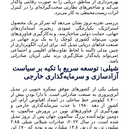
بهره‌برداری از مناطق دریایی را به صورت رقابتی واگذار
می‌کند و شاخص‌های نظارتی سخت‌گیرانه‌ای را در کنترل
اثرات زیست‌محیطی به کار می‌برد.
بررسی تجربه نروژ نشان می‌دهد که تمرکز بر یک محصول
استراتژیک، یکپارچگی عمودی زنجیره، استانداردهای
جهانی، حمایت دولتی ساختارمند، و به‌کارگیری فناوری‌های
نوین، می‌تواند کشوری کوچک را به یک برند جهانی در
صنعت غذاهای دریایی تبدیل کند. برای ایران، الگوبرداری از
چنین مدلی (البته با لحاظ تفاوت‌های اقلیمی و اجتماعی
)می‌تواند پایه‌گذار شکل‌گیری برند ملی آبزیان صادراتی
باشد.
شیلی: توسعه سریع با تکیه بر سیاست
آزادسازی و سرمایه‌گذاری خارجی
شیلی یکی از کشورهای موفق نیمکره جنوبی در تبدیل
آبزی‌پروری به صنعت صادراتی است. با دارا بودن بیش از
۶,۴۰۰ کیلومتر خط ساحلی در امتداد اقیانوس آرام، این
کشور از دهه ۱۹۸۰ با جذب سرمایه‌گذاری خارجی و
بهره‌گیری از فناوری‌های نوین در پرورش سالمون، به
دومین تولیدکننده بزرگ سالمون جهان پس از نروژ تبدیل
شده است. در سال ۲۰۲۲، صادرات شیلاتی شیلی ۲.۸۵
میلیون تن به ارزش ۱۴.۸ میلیارد یورو بوده که ۷۰٪ این