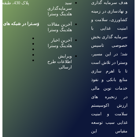
هدف سرمایه گذاری
سبد
پلاک 430، طبقه 8
سرمایه‌گذاری
و نهادسازی در زمینه
هلدینگ وسترا
کشاورزی، سلامت و
وَسـترا در شبکه های ا
آخرین مقالات
امنیت غذایی با
هلدینگ وسترا
سرمایه گذاری بخش
آخرین اخبار
خصوصی تاسیس
هلدینگ وسترا
شد؛ در این مسیر،
ویرایش
اطلاعات طرح
وسترا در تلاش است
ارسالی
تا با اهرم سازی
منابع بانکی و نفوذ
خدمات نوین مالی
در زنجیره های
ارزش اکوسیستم
سلامت و امنیت
غذایی سبب توسعه
مقیاس این