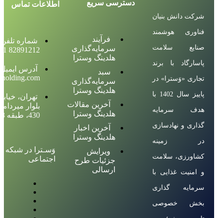
دسترسی سریع
اطلاعات تماس
شرکت دانش بنیان
فناوری هوشمند
فرآیند
شماره تلفن :
صنایع سلامت
سرمایه‌گذاری
82891212 021 الی 18
هلدینگ وسترا
پاسارگاد با برند
آدرس ایمیل 
سبد
aholding.com
تجاری «وَسترا» در
سرمایه‌گذاری
هلدینگ وسترا
پاییز سال 1402 با
تهران، خیابا
آخرین مقالات
بلوار میرداماد
هدف سرمایه
هلدینگ وسترا
430، طبقه 8
گذاری و نهادسازی
آخرین اخبار
هلدینگ وسترا
در زمینه
وَسـترا در شبکه ه
ویرایش
کشاورزی، سلامت
اجتماعی
جزئیات طرح
ارسالی
و امنیت غذایی با
سرمایه گذاری
بخش خصوصی