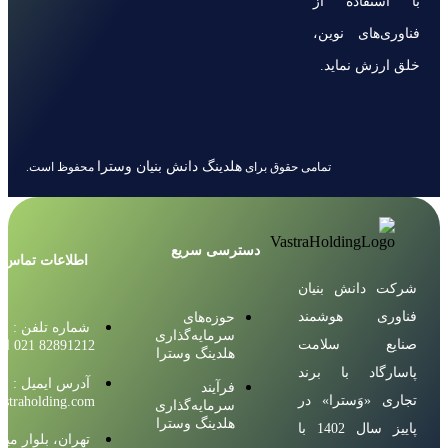
با استفاده از
فناوری‌های نوین،
خلق ارزش نماید.
هلدینگ دانش بنیان وسترا
تمامی حقوق برای
محفوظ است.
دسترسی سریع
اطلاعات تماس
شرکت دانش بنیان
فناوری هوشمند
حوزه‌های
شماره تلفن :
سرمایه‌گذاری
صنایع سلامت
82891212 021 الی 18
هلدینگ وسترا
پاسارگاد با برند
آدرس ایمیل :
فرآیند
تجاری «وَسترا» در
straholding.com
سرمایه‌گذاری
هلدینگ وسترا
پاییز سال 1402 با
تهران، بلوار میر