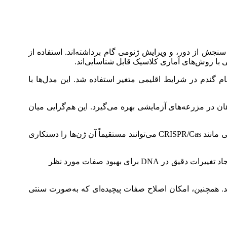
نوظهوری مانند هوش مصنوعی، سنجش از دور، و ویرایش ژنومی گام برداشته‌اند. استفاده از
 با روش‌های آماری کلاسیک قابل شناسایی‌اند.
بی عمیق برای پیش‌بینی عملکرد ارقام گندم در شرایط اقلیمی متغیر استفاده شد. این مدل‌ها با
ی پایش رشد گیاهان در مزرعه‌های آزمایشی بهره می‌گیرد. این هم‌گرایی میان
ویرایش ژنومی نیز به‌عنوان مکملی برای مطالعات GWAS مطرح شده است. پس از شناسایی ژن‌های مؤثر با کمک GWAS، ابزارهایی مانند CRISPR/Cas می‌توانند مستقیماً آن ژن‌ها را دستکاری
«کار ما به توسعه روش‌های ویرایش ژنومی در گیاهان کمک کرده است، که امکان ایجاد تغییرات دقیق در DNA برای بهبود صفات مورد نظر
هد. همچنین، امکان اصلاح صفات پیچیده‌ای که به‌صورت سنتی