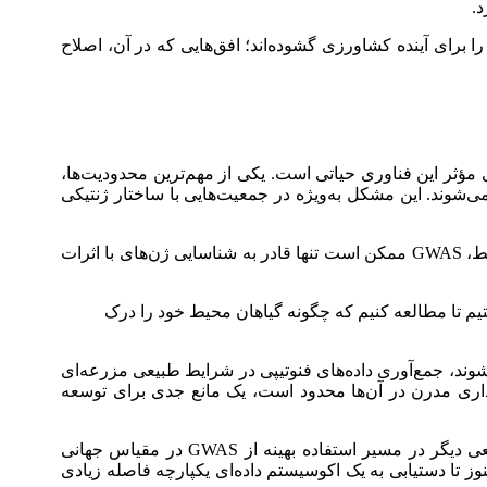
د.
ا برای آینده کشاورزی گشوده‌اند؛ افق‌هایی که در آن، اصلاح
مؤثر این فناوری حیاتی است. یکی از مهم‌ترین محدودیت‌ها،
و صفت ظاهر می‌شوند. این مشکل به‌ویژه در جمعیت‌هایی با ساختار ژنتیکی
افزون بر آن، بسیاری از صفات کشاورزی دارای پایه ژنتیکی پیچیده‌اند و تحت تأثیر چندین ژن با اثرات کوچک قرار دارند. در این شرایط، GWAS ممکن است تنها قادر به شناسایی ژن‌های با اثرات
توسعه مرکز تحقیقات سیستم‌های گیاهی قابل برنامه‌ریزی (CROPPS) هستیم تا مطالعه کنیم که چگونه گیاهان محیط خود را درک
 شوند، جمع‌آوری داده‌های فنوتیپی در شرایط طبیعی مزرعه‌ای
رداری مدرن در آن‌ها محدود است، یک مانع جدی برای توسعه
همچنین، عدم وجود پایگاه‌های داده‌ای جامع و استاندارد برای مقایسه و ترکیب داده‌های ژنومی و فنوتیپی از گونه‌های مختلف، مانعی دیگر در مسیر استفاده بهینه از GWAS در مقیاس جهانی
Ense در مسیر رفع این خلأها شکل گرفته‌اند، اما هنوز تا دستیابی به یک اکوسیستم داده‌ای یکپارچه فاصله زیادی