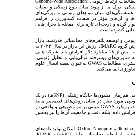
شبکه‌های پیچیده‌ای از اطلاعات زیستی گره خورده است. مطالعات ارتباط ژنومی (Genome-Wide Association
زارهای ژنتیکی، درک ما از پیوند میان تنوع ژنتیکی و صفات
ل همبستگی‌های میان تنوع‌های ژنومی و ویژگی‌های
ها و الل‌های مؤثر در صفات کشاورزی را فراهم
ر کرده و دریچه‌ای تازه برای مقابله با بحران‌هایی
 غذایی گشوده است.
ومی و توسعه پلتفرم‌های محاسباتی قدرتمند، بازار
جهانی ژنومیک گیاهی رشد چشم‌گیری داشته است. طبق گزارش گروه IMARC، ارزش این بازار در سال ۲۰۲۴ به
۱۰.۶۴ میلیارد دلار رسیده و پیش‌بینی می‌شود تا سال ۲۰۳۳ به بیش از ۱۸ میلیارد دلار افزایش یابد. شرکت‌هایی
Illumina، Thermo Fisher Sc و NRGene، با ارائه فناوری‌های پیشرفته توالی‌یابی و تحلیل ژنومی،
بازیگران اصلی این تحول جهانی محسوب می‌شوند. در چنین بستری، مطالعات GWAS به‌عنوان نقطه اتصال علوم
اورزی ایفا می‌کنند.
ک
مطالعات ارتباط ژنومی بر پایه اصل ساده‌ای بنا شده‌اند: بررسی هم‌زمان میلیون‌ها جایگاه ژنتیکی (SNPها) در یک
تیپی مورد نظر. در مقابل روش‌های قدیمی‌تر مانند
QTL Mapping که نیازمند جمعیت‌های والدینی کنترل‌شده بودند، رویکرد GWAS مبتنی بر تنوع طبیعی و واقعی در
ایش داده، بلکه دقت و جامعیت آن‌ها را نیز به‌طور
ظهور فناوری‌های توالی‌یابی نسل جدید (NGS) همچون Illumina HiSeq و Oxford Nanopore، امکان تولید داده‌های
ژنومی با هزینه کمتر و دقت بالاتر را فراهم کرده است. همچنین، ابزارهای محاسباتی مانند GAPIT و PLINK،