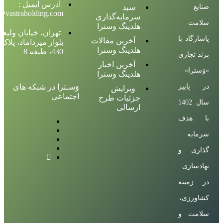
آدرس ایمیل :
صنایع
سبد
@vastraholding.com
سرمایه‌گذاری
سلامت
هلدینگ وسترا
تهران، خیابان ولیع
پاسارگاد با
آخرین مقالات
بلوار میرداماد، پلاک
هلدینگ وسترا
430، طبقه 8
برند تجاری
آخرین اخبار
«وَسترا»
هلدینگ وسترا
در پاییز
وَسـترا در شبکه های
ویرایش
اجتماعی
جزئیات طرح
سال 1402
ارسالی
با هدف
سرمایه
گذاری و
نهادسازی
در زمینه
کشاورزی،
سلامت و