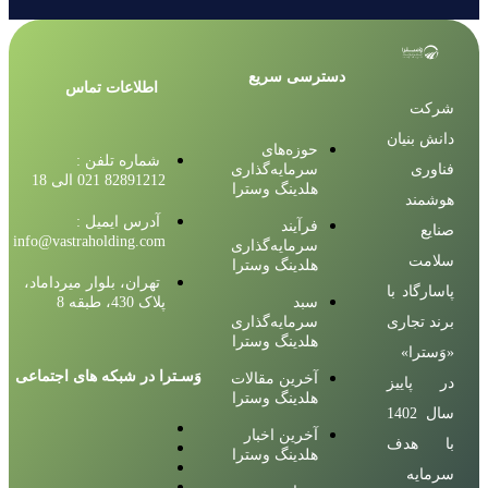
دسترسی سریع
اطلاعات تماس
شرکت
دانش بنیان
حوزه‌های
شماره تلفن :
فناوری
سرمایه‌گذاری
82891212 021 الی 18
هلدینگ وسترا
هوشمند
آدرس ایمیل :
فرآیند
صنایع
info@vastraholding.com
سرمایه‌گذاری
سلامت
هلدینگ وسترا
تهران، بلوار میرداماد،
پاسارگاد با
سبد
پلاک 430، طبقه 8
برند تجاری
سرمایه‌گذاری
هلدینگ وسترا
«وَسترا»
وَسـترا در شبکه های اجتماعی
آخرین مقالات
در پاییز
هلدینگ وسترا
سال 1402
آخرین اخبار
با هدف
هلدینگ وسترا
سرمایه