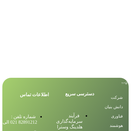
دسترسی سریع
اطلاعات تماس
شرکت
دانش بنیان
فرآیند
فناوری
شماره تلفن :
سرمایه‌گذاری
82891212 021 الی 18
هوشمند
هلدینگ وسترا