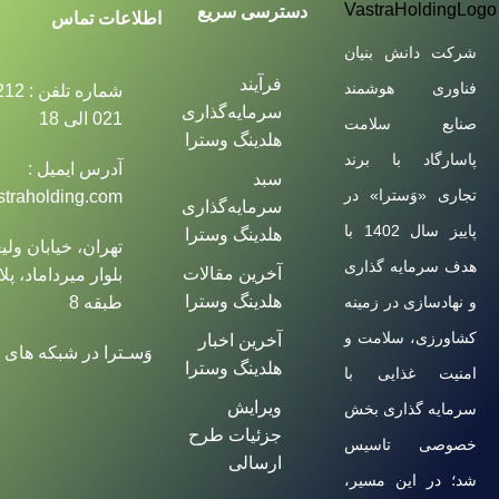
دسترسی سریع
اطلاعات تماس
شرکت دانش بنیان
فرآیند
فناوری هوشمند
شماره ت
سرمایه‌گذاری
021 الی 18
صنایع سلامت
هلدینگ وسترا
پاسارگاد با برند
آدرس ایمیل :
سبد
تجاری «وَسترا» در
straholding.com
سرمایه‌گذاری
پاییز سال 1402 با
هلدینگ وسترا
تهران، خیابان ولی
هدف سرمایه گذاری
آخرین مقالات
هلدینگ وسترا
طبقه 8
و نهادسازی در زمینه
کشاورزی، سلامت و
آخرین اخبار
وَسـترا در شبکه های 
هلدینگ وسترا
امنیت غذایی با
ویرایش
سرمایه گذاری بخش
جزئیات طرح
خصوصی تاسیس
ارسالی
شد؛ در این مسیر،