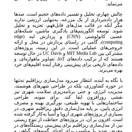
می‌نماید.
چالش چهارم، تحلیل و تفسیر داده‌های حجیم است. صدها
هزار داده‌برداری از یک مزرعه، به‌تنهایی ارزشی ندارند
مگر آنکه در قالب مدل‌های قابل‌فهم، تجزیه و تحلیل
شوند. توسعه الگوریتم‌های یادگیری ماشین، شبکه‌های
عصبی کانولوشنی (CNN) و پردازش لبه (edge
computing)، گامی در راستای پردازش در محل و ارائه
خروجی‌های عملیاتی است. در این زمینه، پروژه‌های
مشترکی بین MIT Media Lab و UC Davis در حال توسعه
هستند که از ترکیب داده‌های IoT، تصاویر ماهواره‌ای، و
داده‌های تاریخی برای پیش‌بینی رفتار آینده اقلیم‌های خرد
بهره می‌برند.
با نگاه به آینده، انتظار می‌رود مدل‌سازی ریزاقلیم نه‌تنها
در حوزه کشاورزی، بلکه در طراحی شهرهای هوشمند،
مدیریت انرژی، و حتی برنامه‌ریزی سلامت شهری نیز
نقشی روزافزون ایفا کند. برای نمونه، طراحی
ساختمان‌هایی با تهویه طبیعی، نورگیری بهینه و مصرف
انرژی پایین، بر پایه مدل‌سازی دقیق ریزاقلیم شهری، در
بسیاری از پروژه‌های شهری اروپا و آسیا به‌کار گرفته شده
است. افزون بر آن، در پروژه‌های حفاظت از تنوع زیستی
نیز، از مدل‌سازی ریزاقلیم برای پیش‌بینی زیستگاه‌های در
معرض تهدید یا مناسب برای احیای گونه‌های گیاهی و