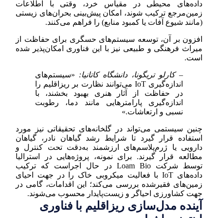
داده‌های محیطی در مقیاس خرد، وقتی با اطلاعات
زمین‌مرجع ترکیب شوند، امکان پیش‌بینی بحران‌های زیستی
(مانند شیوع آفات یا کمبود منابع) را فراهم می‌کنند.
افزون بر آن، توسعه سیستم‌های حسگری برای حفاظت از
میراث فرهنگی و طبیعی نیز با این فناوری امکان‌پذیر شده
است.
– کارلو تریگونا، دانشگاه کاتانیا:
«سیستم‌های
اندازه‌گیری IoT می‌توانند نظارت بر ریزاقلیم را
در حفاظت از آثار هنری بهبود بخشند، با
اندازه‌گیری پارامترهایی مانند دما، رطوبت
نسبی و ارتعاشات.»
چنین سیستمی می‌تواند در گلخانه‌های تحقیقاتی نیز مورد
استفاده قرار گیرد تا شرایط رشد گیاهان نادر، گیاهان
دارویی یا ژرم‌پلاسم‌های ارزشمند به‌دقت تحت کنترل و
مطالعه قرار گیرند. برای نمونه، پروژه‌هایی در استرالیا
توسط شرکت Loam Bio در حال اجراست که ترکیب
داده‌های IoT با فعالیت میکروبی خاک را در جهت احیای
زمین‌های فقیرشده بررسی می‌کند؛ این اقدامات، گامی در
جهت کشاورزی احیاگر و زیست‌پایدار محسوب می‌شوند.
آینده مدل‌سازی ریزاقلیم با فناوری