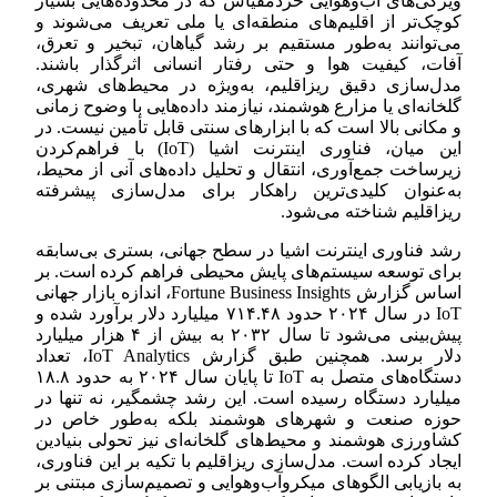
ویژگی‌های آب‌وهوایی خردمقیاس که در محدوده‌هایی بسیار
کوچک‌تر از اقلیم‌های منطقه‌ای یا ملی تعریف می‌شوند و
می‌توانند به‌طور مستقیم بر رشد گیاهان، تبخیر و تعرق،
آفات، کیفیت هوا و حتی رفتار انسانی اثرگذار باشند.
مدل‌سازی دقیق ریزاقلیم، به‌ویژه در محیط‌های شهری،
گلخانه‌ای یا مزارع هوشمند، نیازمند داده‌هایی با وضوح زمانی
و مکانی بالا است که با ابزارهای سنتی قابل تأمین نیست. در
این میان، فناوری اینترنت اشیا (IoT) با فراهم‌کردن
زیرساخت جمع‌آوری، انتقال و تحلیل داده‌های آنی از محیط،
به‌عنوان کلیدی‌ترین راهکار برای مدل‌سازی پیشرفته
ریزاقلیم شناخته می‌شود.
رشد فناوری اینترنت اشیا در سطح جهانی، بستری بی‌سابقه
برای توسعه سیستم‌های پایش محیطی فراهم کرده است. بر
اساس گزارش Fortune Business Insights، اندازه بازار جهانی
IoT در سال ۲۰۲۴ حدود ۷۱۴.۴۸ میلیارد دلار برآورد شده و
پیش‌بینی می‌شود تا سال ۲۰۳۲ به بیش از ۴ هزار میلیارد
دلار برسد. همچنین طبق گزارش IoT Analytics، تعداد
دستگاه‌های متصل به IoT تا پایان سال ۲۰۲۴ به حدود ۱۸.۸
میلیارد دستگاه رسیده است. این رشد چشمگیر، نه تنها در
حوزه صنعت و شهرهای هوشمند بلکه به‌طور خاص در
کشاورزی هوشمند و محیط‌های گلخانه‌ای نیز تحولی بنیادین
ایجاد کرده است. مدل‌سازی ریزاقلیم با تکیه بر این فناوری،
به بازیابی الگوهای میکروآب‌وهوایی و تصمیم‌سازی مبتنی بر