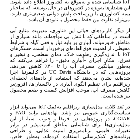
IoT شناسایی شده و به‌موقع به کشاورز اطلاع داده شوند.
این هشدارها به‌ویژه در کشورهای در حال توسعه، که ساختار
بیمه کشاورزی یا زیرساخت پایش دولتی ضعیف‌تری دارند،
می‌تواند تفاوت بین حفظ محصول یا نابودی آن باشد.
از دیگر کاربردهای حیاتی این فناوری، مدیریت منابع آبی
است. در مناطقی که با تنش آبی مواجه‌اند، مانند بسیاری از
مناطق خاورمیانه، آبیاری بر پایه نیاز واقعی گیاه و شرایط
محیطی، از اهمیت فوق‌العاده‌ای برخوردار است. حسگرهای
IoT با اندازه‌گیری رطوبت خاک، دمای سطحی، و تبخیر و
تعرق، امکان اجرای «آبیاری دقیق» را فراهم می‌کنند که
به‌طور میانگین مصرف آب را تا ۴۰٪ کاهش می‌دهد.
پروژه‌هایی که در دانشگاه UC Davis در کالیفرنیا اجرا
شده‌اند، نشان می‌دهند که استفاده از داده‌های لحظه‌ای
ریزاقلیم برای تنظیم الگوی آبیاری در تاکستان‌ها، افزون‌بر
کاهش مصرف آب، موجب افزایش کیفیت و طعم محصول
نیز شده است.
در بُعد کلان، مدل‌سازی ریزاقلیم به‌کمک IoT می‌تواند ابزار
سیاست‌گذاری عمومی نیز باشد. نهادهایی مانند FAO و
CGIAR، در پروژه‌هایی در آفریقا و جنوب آسیا، از این
مدل‌سازی‌ها برای شناسایی مناطق آسیب‌پذیر در برابر
تغییرات اقلیمی، برنامه‌ریزی امنیت غذایی، و طراحی
برنامه‌های کمک‌رسانی استفاده کرده‌اند. به‌طور خاص،