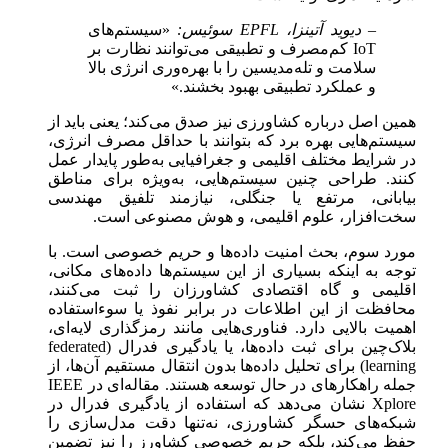
– دیوید آتینزا، EPFL سوئیس:
«سیستم‌های
IoT کم‌مصرف و تطبیقی می‌توانند نظارت بر
سلامت و تله‌مدیسین را با بهره‌وری انرژی بالا
و عملکرد تطبیقی بهبود بخشند.»
همین اصل درباره کشاورزی نیز صدق می‌کند؛ یعنی باید از
سیستم‌هایی بهره برد که بتوانند با حداقل مصرف انرژی،
در شرایط مختلف اقلیمی و جغرافیایی به‌طور پایدار عمل
کنند. طراحی چنین سیستم‌هایی، به‌ویژه برای مناطق
بیابانی، مرتفع یا جنگلی، نیازمند تلفیق مهندسی
سخت‌افزار، علوم اقلیمی، و هوش مصنوعی است.
مورد سوم، بحث امنیت داده‌ها و حریم خصوصی است. با
توجه به اینکه بسیاری از این سیستم‌ها داده‌های مکانی،
اقلیمی و گاه اقتصادی کشاورزان را ثبت می‌کنند،
محافظت از این اطلاعات در برابر نفوذ یا سوءاستفاده
اهمیت بالایی دارد. فناوری‌هایی مانند رمزگذاری لایه‌ای،
بلاک‌چین برای ثبت داده‌ها، یا یادگیری فدرال (federated
learning) برای تحلیل داده‌ها بدون انتقال مستقیم آن‌ها، از
جمله راهکارهای در حال توسعه هستند. مقاله‌ای در IEEE
Xplore نشان می‌دهد که استفاده از یادگیری فدرال در
شبکه‌های حسگر کشاورزی، نه‌تنها دقت مدل‌سازی را
حفظ می‌کند، بلکه حریم خصوصی کشاورز را نیز تضمین