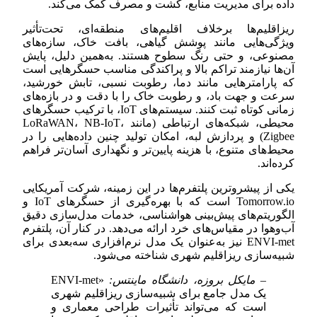
داده برای مدیریت منابع، کشت و مصرف کمک می‌کند.
ریزاقلیم‌ها برخلاف اقلیم‌های منطقه‌ای، تحت‌تأثیر
ویژگی‌هایی مانند پوشش گیاهی، بافت خاک، سازه‌های
مصنوعی، و حتی رنگ سطوح هستند. به‌همین دلیل، پایش
آن‌ها نیازمند تراکم بالا و پراکندگی مناسب حسگرهایی است
که پارامترهایی مانند دما، رطوبت نسبی، تابش خورشید،
سرعت و جهت باد، و رطوبت خاک را با دقت و در بازه‌های
زمانی کوتاه ثبت کنند. سیستم‌های IoT، با ترکیب حسگرهای
محیطی، شبکه‌های ارتباطی (مانند LoRaWAN، NB-IoT،
Zigbee) و پردازش لبه، امکان تولید چنین داده‌هایی را در
محیط‌های متنوع، با هزینه پایین‌تر و نگهداری آسان‌تر فراهم
کرده‌اند.
یکی از پیشروترین پلتفرم‌ها در این زمینه، شرکت آمریکایی
Tomorrow.io است که با بهره‌گیری از حسگرهای IoT و
الگوریتم‌های پیش‌بینی هواشناسی، خدمات مدل‌سازی دقیق
آب‌وهوا در مقیاس‌های خرد ارائه می‌دهد. در کنار آن، پلتفرم
ENVI-met نیز به‌عنوان یک مدل نرم‌افزاری سه‌بعدی برای
شبیه‌سازی ریزاقلیم شهری شناخته می‌شود.
– مایکل بروزه، دانشگاه ماینتس:
«ENVI-met
یک مدل جامع برای شبیه‌سازی ریزاقلیم شهری
است که می‌تواند تأثیرات طراحی معماری و