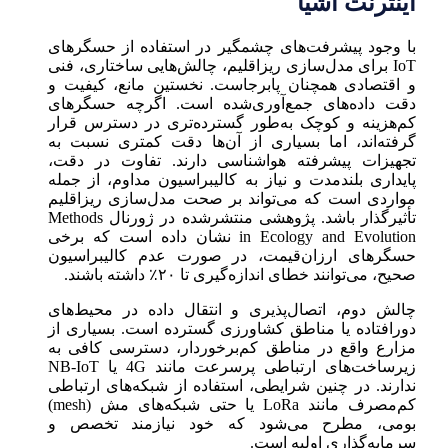
اینترنت اشیا
با وجود پیشرفت‌های چشمگیر در استفاده از حسگرهای
IoT برای مدل‌سازی ریزاقلیم، چالش‌هایی ساختاری، فنی
و اقتصادی همچنان پابرجاست. نخستین مانع، کیفیت و
دقت داده‌های جمع‌آوری‌شده است. اگرچه حسگرهای
کم‌هزینه و کوچک به‌طور گسترده‌تری در دسترس قرار
گرفته‌اند، اما بسیاری از آن‌ها دقت کمتری نسبت به
تجهیزات پیشرفته هواشناسی دارند. تفاوت در دقت،
پایداری بلندمدت و نیاز به کالیبراسیون مداوم، از جمله
مواردی است که می‌تواند بر صحت مدل‌سازی ریزاقلیم
تأثیرگذار باشد. پژوهشی منتشرشده در ژورنال Methods
in Ecology and Evolution نشان داده است که برخی
حسگرهای ارزان‌قیمت، در صورت عدم کالیبراسیون
صحیح، می‌توانند خطای اندازه‌گیری تا ۲۰٪ داشته باشند.
چالش دوم، اتصال‌پذیری و انتقال داده در محیط‌های
دورافتاده یا مناطق کشاورزی گسترده است. بسیاری از
مزارع واقع در مناطق کم‌برخوردار، دسترسی کافی به
زیرساخت‌های ارتباطی پرسرعت مانند 4G یا NB-IoT
ندارند. در چنین شرایطی، استفاده از شبکه‌های ارتباطی
کم‌مصرف مانند LoRa یا حتی شبکه‌های مش (mesh)
بومی، مطرح می‌شود که خود نیازمند تخصص و
سرمایه‌گذاری اولیه است.