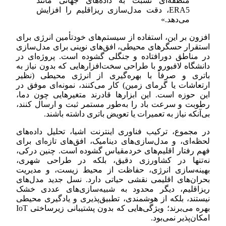
منطقه‌ای نسبت به داده‌های جهانی مانند
ERA5، دقت مدل‌سازی ریزاقلیم را افزایش
می‌دهد.»
افزون بر این، استفاده از سیستم‌های خودتأمین انرژی برای
استقرار حسگرهای محیطی، افق‌های نوینی برای مدل‌سازی
در مناطق دورافتاده و جنگلی گشوده است. پروژه‌ای در
دانشگاه لافبورو با طراحی سخت‌افزارهایی که بدون نیاز به
باتری و صرفاً با بهره‌گیری از انرژی محیطی (نظیر
ارتعاشات یا گرمای زمین) کار می‌کنند، نمونه‌ای موفق در
این حوزه است. این ابزارها قادرند متغیرهایی چون دما،
رطوبت و سرعت باد را به‌طور مستمر ثبت و ارسال کنند،
بی‌آنکه نیاز به تعمیرات یا تعویض باتری داشته باشند.
در مجموع، ترکیب فناوری اینترنت اشیا، تحلیل داده‌های
لحظه‌ای، و مدل‌سازی‌های دینامیک، افق‌های تازه‌ای برای
فهم رفتار اقلیم‌های خردمقیاس گشوده است. چنین درکی،
نه‌تنها در کشاورزی دقیق، بلکه در طراحی شهری،
بهینه‌سازی انرژی، حفاظت از محیط زیست، و مدیریت
بحران‌های اقلیمی نقشی حیاتی دارد. نسل جدید مدل‌های
ریزاقلیم، دیگر محدود به شبیه‌سازی‌های عددی خشک
نیستند، بلکه از هوشمندی، تطبیق‌پذیری و یادگیری محیطی
بهره می‌برند؛ ویژگی‌هایی که بدون پشتیبانی زیرساختی IoT
امکان‌پذیر نمی‌بود.