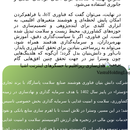
جانوری استفاده می‌شود.
در نهایت، می‌توان گفت که فناوری IoT، با فراهم‌کردن
امکان پایش لحظه‌ای و هوشمند متغیرهای اقلیمی، به
ابزاری کلیدی برای آینده‌پژوهی و تصمیم‌سازی در
حوزه‌های کشاورزی، محیط زیست و سلامت تبدیل شده
است. این فناوری، اگر با سیاست‌گذاری دقیق، آموزش
بهره‌برداران، و سرمایه‌گذاری هدفمند همراه شود،
می‌تواند به زیرساختی بنیادین برای تحقق کشاورزی پایدار،
تاب‌آور و دانش‌بنیان بدل گردد؛ آن‌گونه که هلدینگ‌هایی
چون وسترا نیز در جهت تحقق چنین افق‌هایی گام
برمی‌دارند.
شرکت دانش بنیان فناوری هوشمند صنایع سلامت پاسارگاد با برند تجاری
«وَسترا» در پاییز سال 1402 با هدف سرمایه گذاری و نهادسازی در زمینه
کشاورزی، سلامت و امنیت غذایی با سرمایه گذاری بخش خصوصی تاسیس
شد؛ در این مسیر، وسترا در تلاش است تا با اهرم سازی منابع بانکی و نفوذ
خدمات نوین مالی در زنجیره های ارزش اکوسیستم سلامت و امنیت غذایی
سبب توسعه مقیاس این اکوسیستم شده و با هم افزایی و مدیریت بین اجزا