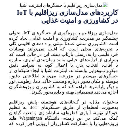
کاربردهای مدل‌سازی ریزاقلیم با IoT
در کشاورزی و امنیت غذایی
مدل‌سازی ریزاقلیم با بهره‌گیری از حسگرهای IoT، تحولی
چشمگیر در مدیریت کشاورزی و امنیت غذایی ایجاد کرده
است. کشاورزی سنتی عمدتاً مبتنی بر داده‌های اقلیمی کلی
یا تجربه‌های محلی است که اغلب نمی‌توانند نوسانات
خرداقلیمی را به‌درستی بازتاب دهند. این در حالی است که
بسیاری از فرآیندهای حیاتی مانند زمان‌بندی آبیاری، مبارزه
با آفات، انتخاب بذر، یا اعمال کود، به شرایط دقیق
میکروآب‌وهوایی وابسته‌اند. اینترنت اشیا با ایجاد شبکه‌ای از
حسگرهای بی‌سیم در مزرعه، می‌تواند اطلاعاتی دقیق،
پیوسته و مکان‌محور درباره وضعیت خاک، دما، رطوبت، نور
و دیگر پارامترها فراهم کند که به کشاورزان و پژوهشگران
اجازه می‌دهد تصمیماتی بهینه و داده‌محور بگیرند.
به‌عنوان مثال، در گلخانه‌های هوشمند، پایش ریزاقلیم
به‌صورت لحظه‌ای از طریق حسگرهای IoT، به تنظیم
خودکار تهویه، آبیاری قطره‌ای، سایه‌اندازی و تغذیه گیاهان
کمک می‌کند. در این زمینه، دانشگاه Wageningen هلند
پروژه‌هایی را با مشارکت کشاورزان اروپایی اجرا کرده که