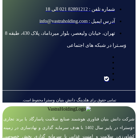
شماره تلفن : 82891212 021 الی 18
آدرس ایمیل : info@vastraholding.com
تهران، خیابان ولیعصر، بلوار میرداماد، پلاک 430، طبقه 8
وَسـترا در شبکه های اجتماعی
هلدینگ دانش بنیان وسترا
تمامی حقوق برای
محفوظ است.
شرکت دانش بنیان فناوری هوشمند صنایع سلامت پاسارگاد با برند تجاری
«وَسترا» در پاییز سال 1402 با هدف سرمایه گذاری و نهادسازی در زمینه
کشاورزی، سلامت و امنیت غذایی با سرمایه گذاری بخش خصوصی