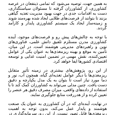
به همین جهت، توصیه می‌شود که تمامی ذینفعان در عرصه
کشاورزی، از کشاورزان گرفته تا مسئولان سیاستگذاری،
دست به اقدامات جدی در جهت بهبود مدیریت تغذیه گیاهی
بزنند تا بتوانند از فرصت‌های طلایی ایجاد شده بهره‌مند شوند
و زمینه‌ساز ایجاد یک سیستم کشاورزی پایدار و کارآمد
گردند.
با توجه به چالش‌های پیش رو و فرصت‌های موجود، آینده
کشاورزی مدرن مستلزم تلفیق دانش علمی، فناوری‌های
نوین و راهبردهای مدیریتی هوشمند است. در این میان،
تأمین به موقع و بهینه ریزمغذی‌ها به عنوان یکی از عوامل
تعیین‌کننده، نقش مهمی در تضمین امنیت غذایی و توسعه
اقتصادی کشورها ایفا خواهد کرد.
از این رو، پژوهش‌های بیشتری در زمینه تأثیر متقابل
ریزمغذی‌ها با دیگر عوامل تغذیه‌ای گیاه، همچون آب، نور و
دما مورد نیاز است تا بتوان به یک مدل یکپارچه و دقیق
دست یافت. چنین مدلی می‌تواند به کشاورزان کمک کند تا با
استفاده از داده‌های واقعی، میزان مصرف دقیق هر عنصر را
تعیین کرده و از هدررفت منابع جلوگیری نمایند.
در نهایت، آینده‌ای که در آن کشاورزی به عنوان یک صنعت
هوشمند و پایدار عمل می‌کند، بدون توجه به اهمیت
ریزمغذی‌ها قابل تصور نیست. از این رو، سرمایه‌گذاری در