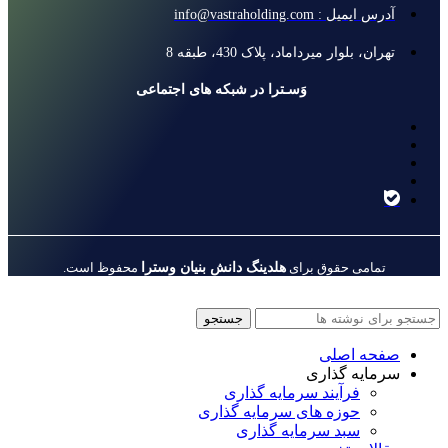
آدرس ایمیل : info@vastraholding.com
تهران، بلوار میرداماد، پلاک 430، طبقه 8
وَسـترا در شبکه های اجتماعی
هلدینگ دانش بنیان وسترا
تمامی حقوق برای
محفوظ است.
جستجو
صفحه اصلی
سرمایه گذاری
فرآیند سرمایه گذاری
حوزه های سرمایه گذاری
سبد سرمایه گذاری