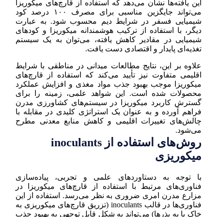
این یافته‌ها نشان می‌دهد که استفاده از قارچ‌های میکوریزا
می‌تواند جایگزین مناسبی برای مصرف ۱۰۰ درصد کود
شیمیایی فسفر در شرایط دیم محسوب شود. به عبارت
دیگر، با استفاده از ترکیب هوشمندانه میکوریزا و کودهای
شیمیایی در مقادیر کاهش یافته، می‌توان به یک سیستم
تغذیه‌ای پایدار و اقتصادی دست یافت.
علاوه بر این، نتایج مطالعات میدانی در مناطقی با شرایط
اقلیمی متفاوت نیز تأیید می‌کند که استفاده از قارچ‌های
میکوریزا موجب بهبود جذب مواد مغذی و افزایش عملکرد
محصولات شده است. این شواهد علمی، زمینه را برای
گسترش کاربرد میکوریزا در سیستم‌های کشاورزی مدرن
فراهم آورده و به عنوان یک استراتژی کلیدی در مقابله با
چالش‌های تغییرات اقلیمی و کاهش منابع معدنی مطرح
می‌شود.
روش‌های استفاده از inoculants
میکوریزی
با توجه به دستاوردهای علمی و تجربی، پیاده‌سازی
فناوری‌های مرتبط با استفاده از قارچ‌های میکوریزا در
مزارع مدرن امری ضروری به نظر می‌رسد. استفاده از این
فناوری‌ها در قالب inoculants (تزریق قارچ‌های میکوریزی به
خاک یا به بذرها) می‌تواند به شکل قابل توجهی به بهبود جذب