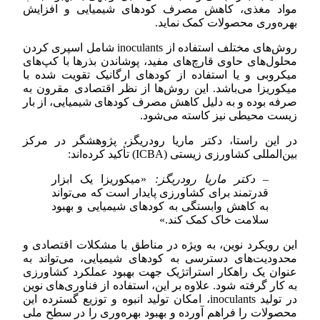
مواد مغذی، کاهش مصرف کودهای شیمیایی و افزایش
بهره‌وری محصولات کمک نماید.
روش‌های مختلف استفاده از inoculants شامل اسپری کردن
محلول‌های حاوی قارچ‌های مفید، پوشاندن بذرها با کپ‌های
میکروبی و یا استفاده از کودهای ارگانیک تقویت شده با
میکوریزا می‌باشد. این روش‌ها از نظر اقتصادی مقرون به
صرفه بوده و به دلیل کاهش مصرف کودهای شیمیایی، از بار
زیست محیطی نیز کاسته می‌شود.
در این راستا، دکتر ماریا رودریگز، پژوهشگر در مرکز
بین‌المللی کشاورزی زیستی (ICBA) تأکید کرده‌اند:
– دکتر ماریا رودریگز:
«میکوریزا یک ابزار
قدرتمند برای کشاورزی پایدار است که می‌تواند
به کاهش وابستگی به کودهای شیمیایی و بهبود
سلامت خاک کمک کند.»
این رویکرد نوین، به ویژه در مناطق با مشکلات اقتصادی و
محدودیت‌های دسترسی به کودهای شیمیایی، می‌تواند به
عنوان یک راهکار استراتژیک جهت بهبود عملکرد کشاورزی
به کار گرفته شود. علاوه بر این، استفاده از فناوری‌های نوین
در تولید inoculants، امکان تولید انبوه و توزیع گسترده این
محصولات را فراهم آورده و بهبود بهره‌وری را در سطح ملی