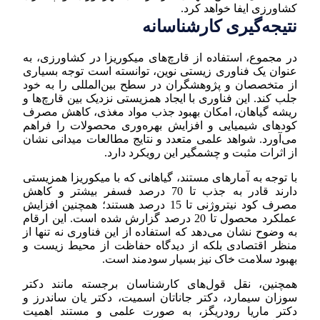
کشاورزی ایفا خواهد کرد.
نتیجه‌گیری کارشناسانه
در مجموع، استفاده از قارچ‌های میکوریزا در کشاورزی، به
عنوان یک فناوری زیستی نوین، توانسته است توجه بسیاری
از متخصصان و پژوهشگران در سطح بین‌المللی را به خود
جلب کند. این فناوری با ایجاد همزیستی نزدیک بین قارچ‌ها و
ریشه گیاهان، امکان بهبود جذب مواد مغذی، کاهش مصرف
کودهای شیمیایی و افزایش بهره‌وری محصولات را فراهم
می‌آورد. شواهد علمی متعدد و نتایج مطالعات میدانی نشان
از اثرات مثبت و چشمگیر این رویکرد دارد.
با توجه به آمارهای مستند، گیاهانی که با میکوریزا همزیستی
دارند قادر به جذب تا 70 درصد فسفر بیشتر و کاهش
مصرف کود نیتروژنی تا 15 درصد هستند؛ همچنین افزایش
عملکرد محصول تا 20 درصد گزارش شده است. این ارقام
به وضوح نشان می‌دهد که استفاده از این فناوری نه تنها از
منظر اقتصادی بلکه از دیدگاه حفاظت از محیط زیست و
بهبود سلامت خاک نیز بسیار سودمند است.
همچنین، نقل قول‌های کارشناسان برجسته مانند دکتر
سوزان سیمارد، دکتر جاناتان اسمیت، دکتر یان ساندرز و
دکتر ماریا رودریگز، به صورت علمی و مستند اهمیت