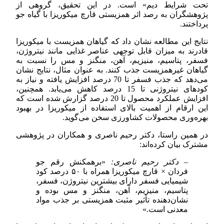
تحت شرایط دیم» است. در این تحقیق، گروهی از
پژوهشگران به رصد اثر همزیستی قارچ میکوریزا با گیاه جو
پرداختند.
نتایج این مطالعه نشان داد که گیاهان همزیست با میکوریزا
قادرند به میزان قابل توجهی عناصر غذایی مانند نیتروژن،
فسفر، پتاسیم، منیزیم، آهن، منگنز و مس را نسبت به
گیاهان غیرهمزیست جذب کنند. به عنوان مثال، نتایج نشان
می‌دهد که جذب فسفر تا 70 درصد افزایش یافته و نیاز به
کودهای نیتروژنی تا 15 درصد کاهش می‌یابد. همچنین،
افزایش عملکرد محصول تا 20 درصد گزارش شده است که
این ارقام از اهمیت بالای استفاده از میکوریزا در بهبود
بهره‌وری محصولات کشاورزی سخن می‌گوید.
در همین راستا، دکتر رحیم ناصری و همکاران در پژوهشی
مشترک بیان کرده‌اند:
– دکتر رحیم ناصری:
«برهمکنش رقم جو
فردان × قارچ میکوریزا همراه با ۵۰ درصد کود
شیمیایی فسفر دارای بیشترین نیتروژن، فسفر،
پتاسیم، منیزیم، آهن، منگنز و مس بوده و
نشان‌دهنده تأثیر مثبت همزیستی بر جذب مواد
معدنی است.»