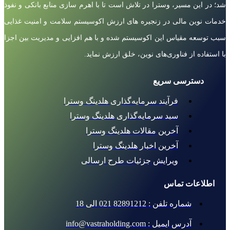
شد؛ در این مسیر، وسترا در تلاش است تا با اهرم سازی منابع بانکی و نفوذ
خدمات نوین مالی در زنجیره های ارزش اکوسیستم سلامت و امنیت غذایی
سبب توسعه مقیاس این اکوسیستم شده و با هم افزایی و مدیریت بین اجزا
با استفاده از فناوری‌های نوین، خلق ارزش نماید.
دسترسی سریع
فرآیند سرمایه‌گذاری هلدینگ وسترا
سبد سرمایه‌گذاری هلدینگ وسترا
آخرین مقالات هلدینگ وسترا
آخرین اخبار هلدینگ وسترا
ویرایش جزئیات طرح ارسالی
اطلاعات تماس
شماره تلفن : 82891212 021 الی 18
آدرس ایمیل : info@vastraholding.com