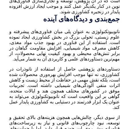
است که در آن پژوهش، توسعه و تجاری‌سازی فناوری‌های
نوین در کنار یکدیگر عمل کنند و موجب ایجاد ارزش افزوده
پایدار در زنجیره کشاورزی شوند.
جمع‌بندی و دیدگاه‌های آینده
نانوبیوتکنولوژی به عنوان پلی میان فناوری‌های پیشرفته و
علوم زیستی، تحولی بزرگ در بخش کشاورزی ایجاد نموده
است. استفاده از این فناوری در بهبود جذب مواد مغذی،
کاهش مصرف مواد شیمیایی، افزایش مقاومت گیاهان در
برابر تنش‌های محیطی و بهبود کیفیت نهایی محصولات، از
مهم‌ترین دستاوردهای علمی و کاربردی آن به شمار می‌آید.
دستاوردهای پژوهشی حاصل از استفاده از نانوذرات در
کشاورزی، نه تنها موجب افزایش بهره‌وری محصولات شده
است، بلکه نقش مهمی در حفاظت از محیط زیست و کاهش
اثرات منفی آلودگی‌های شیمیایی داشته است. تجربیات
موفق در کشورهای مختلف همچون هند و ایالات متحده،
گواهی بر این واقعیت است که نانوبیوتکنولوژی می‌تواند به
عنوان یک ابزار قدرتمند در دستیابی به کشاورزی پایدار عمل
کند.
از سوی دیگر، چالش‌هایی همچون هزینه‌های بالای تحقیق و
توسعه، نبود چارچوب‌های قانونی و نیاز به زیرساخت‌های
فناورانه پیش روی این حوزه قرار دارد. اما با حمایت‌های