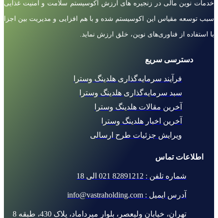
خدمات نوین مالی در زنجیره های ارزش اکوسیستم سلامت و امنیت غذایی
سبب توسعه مقیاس این اکوسیستم شده و با هم افزایی و مدیریت بین اجزا
با استفاده از فناوری‌های نوین، خلق ارزش نماید.
دسترسی سریع
فرآیند سرمایه‌گذاری هلدینگ وسترا
سبد سرمایه‌گذاری هلدینگ وسترا
آخرین مقالات هلدینگ وسترا
آخرین اخبار هلدینگ وسترا
ویرایش جزئیات طرح ارسالی
اطلاعات تماس
شماره تلفن : 82891212 021 الی 18
آدرس ایمیل : info@vastraholding.com
تهران، خیابان ولیعصر، بلوار میرداماد، پلاک 430، طبقه 8