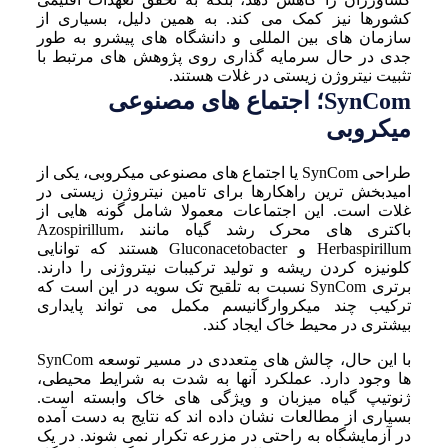
کشورها نیز کمک می کند. به همین دلیل، بسیاری از
سازمان های بین المللی و دانشگاه های پیشرو به طور
جدی در حال سرمایه گذاری روی پژوهش های مرتبط با
تثبیت نیتروژن زیستی در غلات هستند.
SynCom؛ اجتماع های مصنوعی
میکروبی
طراحی SynCom یا اجتماع های مصنوعی میکروبی، یکی از
امیدبخش ترین راهکارها برای تامین نیتروژن زیستی در
غلات است. این اجتماعات معمولا شامل گونه هایی از
باکتری های محرک رشد گیاه مانند Azospirillum،
Herbaspirillum و Gluconacetobacter هستند که توانایی
کلونیزه کردن ریشه و تولید ترکیبات نیتروژنی را دارند.
برتری SynCom نسبت به تلقیح تک سویه در این است که
ترکیب چند میکروارگانیسم مکمل می تواند پایداری
بیشتری در محیط خاک ایجاد کند.
با این حال، چالش های متعددی در مسیر توسعه SynCom
ها وجود دارد. عملکرد آنها به شدت به شرایط محیطی،
ژنوتیپ گیاه میزبان و ویژگی های خاک وابسته است.
بسیاری از مطالعات نشان داده اند که نتایج به دست آمده
در آزمایشگاه به راحتی در مزرعه تکرار نمی شوند. در یک