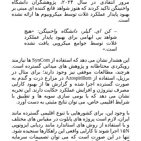
مرور انتقادی در سال ۲۰۲۴، پژوهشگران دانشگاه
واخنینگن تاکید کردند که هنوز شواهد قانع کننده ای مبنی بر
بهبود پایدار عملکرد غلات توسط میکروبیوم ها ارائه نشده
است.
– کن ای. گیلر، دانشگاه واخنینگن:
«هیچ
شواهد بی ابهامی برای بهبود پایدار عملکرد
غلات توسط جوامع میکروبی یافت نشده
است.»
این هشدار نشان می دهد که استفاده از SynCom ها نیازمند
رویکردی محتاطانه و پژوهش های میدانی گسترده است.
هرچند، مطالعات موفقی نیز وجود دارند؛ برای مثال در
برزیل، استفاده از Azospirillum در مزارع ذرت و گندم به
صورت گسترده اجرا شده و گزارش ها از بهبود کارایی
مصرف نیتروژن و افزایش عملکرد حکایت دارند. این تجربه
نشان می دهد که با بومی سازی سویه ها و تطبیق با
شرایط اقلیمی خاص، می توان نتایج مثبتی به دست آورد.
با وجود این، برای کشورهایی با تنوع اقلیمی گسترده مانند
ایران، لازم است پروژه های پایلوت در مقیاس های مختلف
و با استفاده از روش های استاندارد مانند ردیابی ایزوتوپی
۱۵N اجرا شوند تا کارایی واقعی این راهکارها سنجیده شود.
تنها در این صورت است که می توان تصمیمات سرمایه