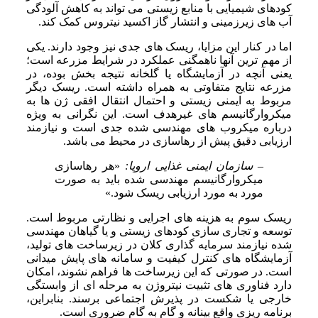
کودهای شیمیایی با منابع زیستی می تواند به کاهش آلودگی
آب های زیرزمینی و انتشار گاز اکسید نیتروس کمک کند.
اما در کنار این مزایا، ریسک های جدی نیز وجود دارند. یکی
از مهم ترین آنها ناهمگنی عملکرد در شرایط مزرعه است؛
یعنی آنچه در آزمایشگاه یا گلخانه نتیجه بخش بوده، در
مزرعه نتایج متفاوتی به همراه داشته است. ریسک دیگر
مربوط به ایمنی زیستی و احتمال انتقال افقی ژن ها به
میکروارگانیسم های غیرهدف است. این نگرانی به ویژه
درباره میکروب های مهندسی شده جدی است و نیازمند
ارزیابی دقیق پیش از رهاسازی در محیط می باشد.
– سازمان ایمنی غذایی اروپا:
«هر رهاسازی
میکروارگانیسم مهندسی شده باید به صورت
مورد به مورد ارزیابی ریسک شود.»
ریسک سوم به هزینه های اجرایی و نظارتی مربوط است.
توسعه و تجاری سازی کودهای زیستی و یا گیاهان مهندسی
شده نیازمند سرمایه گذاری کلان در زیرساخت های تولید،
آزمایشگاه های کنترل کیفیت و سامانه های پایش میدانی
است. در صورتی که این زیرساخت ها فراهم نشوند، امکان
دارد فناوری های تثبیت نیتروژن به مرحله ای از وابستگی
خارجی یا شکست در پذیرش اجتماعی برسند. بنابراین،
برنامه ریزی واقع بینانه و گام به گام ضروری است.