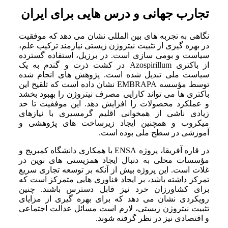
تجارب جهانی و درس هایی برای ایران
نگاهی به تجربه های بین المللی نشان می دهد که موفقیت
در بهره گیری از تثبیت نیتروژن زیستی نیازمند ترکیب علم،
سیاست و بومی سازی است. در برزیل، استفاده گسترده
از باکتری Azospirillum در کشت ذرت و گندم به یک
سیاست ملی تبدیل شده است. پژوهش های انجام شده
توسط مؤسسه EMBRAPA نشان داده است که تلقیح این
باکتری ها می تواند کارایی مصرف نیتروژن را بهبود بخشد
و عملکرد محصولات را افزایش دهد. این موفقیت تا حد
زیادی ناشی از همخوانی اقلیم گرمسیری با نیازهای
میکروب و همچنین ایجاد زیرساخت های پژوهشی و
آموزشی در سطح ملی بوده است.
در قاره آفریقا، پروژه ENSA با همکاری دانشگاه کمبریج و
مؤسسات محلی به دنبال ایجاد همزیستی های نوین در
غلات است. این پروژه بیش از آنکه بر توسعه تجاری سریع
تمرکز داشته باشد، بر ایجاد فناوری هایی متمرکز است که
برای کشاورزان خرد نیز قابل دسترس باشند. چنین
رویکردی نشان می دهد که برای بهره گیری از مزایای
تثبیت نیتروژن زیستی، لازم است مسائل عدالت اجتماعی
و اقتصادی نیز در نظر گرفته شوند.