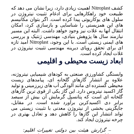
کشف Nitroplast اهمیت زیادی دارد، زیرا نشان می دهد که
طبیعت خود راهکارهایی برای ادغام تثبیت نیتروژن در
سلول های یوکاریوتی پیدا کرده است. اگر بتوان مکانیسم
های این همزیستی را شناسایی و بازسازی کرد، امکان
انتقال آنها به غلات نیز وجود خواهد داشت. البته این مسیر
نیازمند سال ها پژوهش بنیادی، مهندسی ژنتیک و بررسی
های ایمنی زیستی است. با این وجود، Nitroplast امید تازه
ای برای تحقق رویای دیرینه مهندسی تثبیت نیتروژن در
غلات ایجاد کرده است.
ابعاد زیست محیطی و اقلیمی
وابستگی کشاورزی صنعتی به کودهای شیمیایی نیتروژنه،
علاوه بر انتشار گازهای گلخانه ای، پیامدهای زیست
محیطی گسترده ای مانند آلودگی آب های زیرزمینی و تولید
گاز اکسید نیتروس دارد. این گاز یکی از قوی ترین گازهای
گلخانه ای است که پتانسیل گرمایش آن بیش از سیصد
برابر دی اکسیدکربن برآورد شده است. در مقابل،
جایگزینی بخشی از نیتروژن معدنی با تثبیت زیستی می
تواند انتشار این گازها را کاهش دهد و تعادل بهتری در
چرخه نیتروژن ایجاد کند.
– گزارش هیئت بین دولتی تغییرات اقلیم: