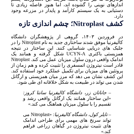
اندازهای نوینی را گشوده اند، اما هنوز فاصله زیادی تا
دستیابی به یک سیستم کارآمد و پایدار در مزرعه وجود
دارد.
کشف Nitroplast؛ چشم اندازی تازه
در فروردین ۱۴۰۳، گروهی از پژوهشگران دانشگاه
کالیفرنیا موفق شدند ساختاری جدید به نام Nitroplast را در
جلبک های دریایی شناسایی کنند. این ساختار در نتیجه
همزیستی باکتری UCYN-A شکل گرفته و همانند یک
اندامک واقعی درون سلول میزبان عمل می کند. Nitroplast
قادر است نیتروژن اتمسفری را تثبیت کرده و هم زمان از
پروتئین های میزبان برای تکمیل عملکرد خود استفاده کند.
این کشف نشان می دهد که مرز میان همزیستی و ارگانل
شدن می تواند در طبیعت به شکل خلاقانه ای طی شود.
– جاناتان زر، دانشگاه کالیفرنیا سانتا کروز:
«این ساختار همانند یک ارگانل واقعی رشد و
تقسیم را با سلول میزبان هماهنگ می کند.»
– تایلر کول، دانشگاه کالیفرنیا:
«Nitroplast می
تواند سرنخ های مهمی برای طراحی اندامک
های تثبیت نیتروژن در گیاهان زراعی فراهم
کند.»