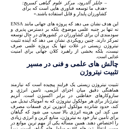
– جایلز آلدرود، مرکز علوم گیاهی کمبریج:
«هدف ما توسعه فناوری هایی است که برای
کشاورزان پایدار و قابل استفاده باشند.»
این هدف نشان می دهد که پروژه های جهانی مانند ENSA
نه تنها بر جنبه علمی موضوع، بلکه بر دسترس پذیری و
سودمندی آن برای کشاورزان در کشورهای در حال توسعه
تمرکز دارند. چنین رویکردی نشان می دهد که آینده تثبیت
نیتروژن زیستی در غلات تنها یک پروژه علمی صرف
نیست، بلکه بخشی از راهبرد کلان جهانی برای امنیت
غذایی است.
چالش های علمی و فنی در مسیر
تثبیت نیتروژن
تثبیت نیتروژن زیستی یک فرایند پیچیده است که نیازمند
هماهنگی دقیق میان اجزای آنزیمی، تامین انرژی و
سازوکارهای حفاظتی در برابر اکسیژن است. آنزیم
نیترژناز برای هر مولکول نیتروژن که به آمونیاک تبدیل می
کند، حدود شانزده مولکول آدنوزین تری فسفات مصرف
می کند. این هزینه انرژی بالا سبب می شود که گیاهان
برای تأمین نیاز خود به نیتروژن، منابع کربن و انرژی زیادی
را اختصاص دهند. همین مسأله یکی از مهم ترین موانع در
مسیر انتقال ژن های nif به سلول های گیاهی است، زیرا