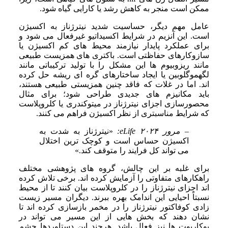
ممکن است منجر به کاهش رشد یا کارایی گیاه شود.
عامل مهم دیگر، حساسیت شدید نیترژناز به اکسیژن
است. این آنزیم در شرایط اکسیداتیو غیرفعال می شود و
برای عملکرد پایدار نیازمند محیط های کم اکسیژن یا
سازوکارهای حفاظتی است. باکتری های همزیست طبیعی
مانند ریزوبیوم ها این مشکل را با تولید ترکیباتی مانند
لگهموگلوبین یا ایجاد ساختارهای گره ای ریشه حل کرده
اند. اما در غلات که فاقد چنین همزیستی طبیعی هستند،
باید مکانیزم های جدیدی طراحی شود؛ برای مثال
محصورسازی اجزای نیترژناز در میتوکندری یا کلروپلاست
که شرایط مناسبتری از نظر اکسیژن فراهم می کنند.
– مرور eLife ۲۰۲۴:
«نیترژناز به شدت به
اکسیژن حساس است و کوچک ترین اختلال
می تواند کل فرایند را متوقف کند.»
برای غلبه بر این چالش، گروه های پژوهشی مختلف
راهکارهای متفاوتی را آزمایش کرده اند. برخی تلاش کرده
اند اجزای نیترژناز را در کلروپلاست بیان کنند تا از محیط
نسبتاً احیایی این اندامک بهره ببرند. دیگران مسیر زیست
زادی کوفاکتور نیترژناز را در مخمر بازسازی کرده اند تا
نشان دهند که بخش هایی از این مسیر می تواند در
یوکاریوت ها نیز فعال باشد. هرچند این دستاوردها چشم