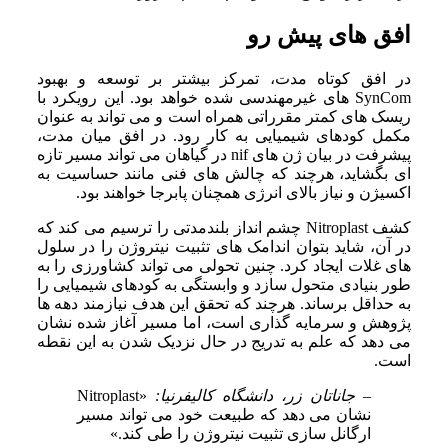
افق های پیش رو
در افق کوتاه مدت، تمرکز بیشتر بر توسعه و بهبود
SynCom های غیرمهندسی شده خواهد بود. این رویکرد با
ریسک های کمتر مقرراتی همراه است و می تواند به عنوان
مکمل کودهای شیمیایی به کار رود. در افق میان مدت،
پیشرفت در بیان ژن های nif در گیاهان می تواند مسیر تازه
ای بگشاید، هرچند که چالش های فنی مانند حساسیت به
اکسیژن و نیاز بالای انرژی همچنان پابرجا خواهند بود.
کشف Nitroplast چشم انداز بلندمدتی را ترسیم می کند که
در آن، شاید بتوان اندامک های تثبیت نیتروژن را در سلول
های غلات ایجاد کرد. چنین تحولی می تواند کشاورزی را به
طور بنیادی متحول سازد و وابستگی به کودهای شیمیایی را
به حداقل برساند. هرچند که تحقق این هدف نیازمند دهه ها
پژوهش و سرمایه گذاری است، اما مسیر آغاز شده نشان
می دهد که علم به تدریج در حال نزدیک شدن به این نقطه
است.
– جاناتان زر، دانشگاه کالیفرنیا:
«Nitroplast
نشان می دهد که طبیعت خود می تواند مسیر
ارگانل سازی تثبیت نیتروژن را طی کند.»