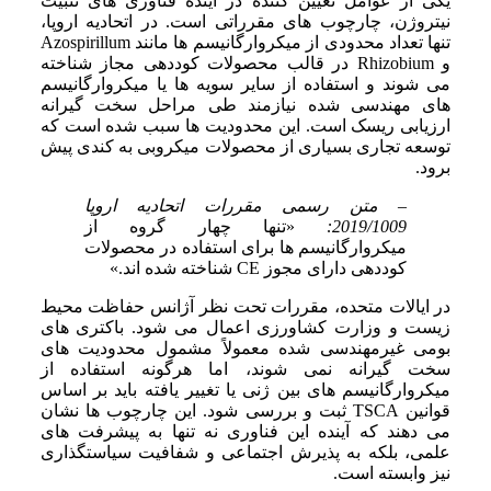
یکی از عوامل تعیین کننده در آینده فناوری های تثبیت
نیتروژن، چارچوب های مقرراتی است. در اتحادیه اروپا،
تنها تعداد محدودی از میکروارگانیسم ها مانند Azospirillum
و Rhizobium در قالب محصولات کوددهی مجاز شناخته
می شوند و استفاده از سایر سویه ها یا میکروارگانیسم
های مهندسی شده نیازمند طی مراحل سخت گیرانه
ارزیابی ریسک است. این محدودیت ها سبب شده است که
توسعه تجاری بسیاری از محصولات میکروبی به کندی پیش
برود.
– متن رسمی مقررات اتحادیه اروپا
2019/1009:
«تنها چهار گروه از
میکروارگانیسم ها برای استفاده در محصولات
کوددهی دارای مجوز CE شناخته شده اند.»
در ایالات متحده، مقررات تحت نظر آژانس حفاظت محیط
زیست و وزارت کشاورزی اعمال می شود. باکتری های
بومی غیرمهندسی شده معمولاً مشمول محدودیت های
سخت گیرانه نمی شوند، اما هرگونه استفاده از
میکروارگانیسم های بین ژنی یا تغییر یافته باید بر اساس
قوانین TSCA ثبت و بررسی شود. این چارچوب ها نشان
می دهند که آینده این فناوری نه تنها به پیشرفت های
علمی، بلکه به پذیرش اجتماعی و شفافیت سیاستگذاری
نیز وابسته است.