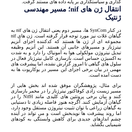
گذاری و سیاستگذاری بر پایه داده های مستند گرفت.
انتقال ژن های nif؛ مسیر مهندسی
ژنتیک
در کنار SynCom ها، مسیر دوم یعنی انتقال ژن های nif به
گیاهان غلات نیز مورد توجه قرار گرفته است. ژن های nif
مجموعه ای از ژن ها هستند که کدکننده اجزای آنزیم
نیترژناز و مسیرهای جانبی آن هستند. این آنزیم وظیفه
تبدیل نیتروژن مولکولی هوا به آمونیاک را دارد و به شدت
به اکسیژن حساس است. بازسازی کامل نیترژناز فعال در
سلول های گیاهی تا امروز گزارش نشده، اما پیشرفت های
مهمی در بیان برخی اجزای این مسیر در یوکاریوت ها به
دست آمده است.
برای مثال، پژوهشگران موفق شده اند بخش هایی از
مسیر زیست زادی کوفاکتور نیترژناز را در مخمر بازسازی
کنند و بیان برخی پروتئین های کلیدی مانند NifH را در
گیاهان آزمایش کنند. اگرچه هنوز فاصله زیادی تا دستیابی
به گیاهان زراعی با توان تثبیت نیتروژن مستقل وجود دارد،
اما روند پیشرفت ها نویدبخش است و می تواند در آینده
چشم اندازهای جدیدی برای کاهش وابستگی به کودهای
شیمیایی بگشاید.