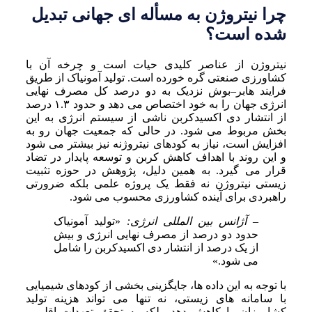
چرا نیتروژن به مسأله ای جهانی تبدیل
شده است؟
نیتروژن از عناصر کلیدی حیات است و چرخه آن با
کشاورزی صنعتی گره خورده است. تولید آمونیاک از طریق
فرایند هابر–بوش نزدیک به دو درصد کل مصرف نهایی
انرژی جهان را به خود اختصاص می دهد و حدود ۱.۳ درصد
از انتشار دی اکسیدکربن ناشی از سیستم انرژی به این
بخش مربوط می شود. در حالی که جمعیت جهان رو به
افزایش است، نیاز به کودهای نیتروژنه نیز بیشتر می شود
و این روند با اهداف کاهش کربن و توسعه پایدار در تضاد
قرار می گیرد. به همین دلیل، پژوهش در حوزه تثبیت
زیستی نیتروژن نه فقط یک پروژه علمی بلکه ضرورتی
راهبردی برای آینده کشاورزی محسوب می شود.
– آژانس بین المللی انرژی:
«تولید آمونیاک
حدود دو درصد از مصرف نهایی انرژی و بیش
از یک درصد از انتشار دی اکسیدکربن را شامل
می شود.»
با توجه به این داده ها، جایگزینی بخشی از کودهای شیمیایی
با سامانه های زیستی، نه تنها می تواند هزینه تولید
کشاورزان را کاهش دهد، بلکه به تحقق تعهدات اقلیمی