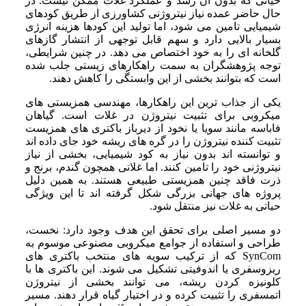
حیاتی که بدون آن رشد و عملکرد غلات ممکن نیست. در
حال حاضر عمده نیاز نیتروژنی کشاورزی از طریق کودهای
شیمیایی تامین می شود، اما تولید این کودها هزینه انرژی
بسیار بالایی دارد و سهم قابل توجهی از انتشار گازهای
گلخانه ای را به خود اختصاص می دهد. در چنین شرایطی،
توجه پژوهشگران به سمت راهکارهای زیستی جلب شده
است که بتوانند بخشی از این وابستگی را کاهش دهند.
یکی از جذاب ترین این راهکارها، مهندسی همزیستی های
میکروبی برای تثبیت نیتروژن در غلات است. گیاهان
فاباسه مانند سویا یا نخود از دیرباز باکتری های همزیست
تثبیت کننده نیتروژن را در گره های ریشه خود جای داده اند
و توانسته اند بدون نیاز به کود شیمیایی، بخشی از نیاز
نیتروژنی خود را تامین کنند. اما غلاتی همچون گندم، برنج و
ذرت فاقد چنین همزیستی طبیعی هستند. به همین دلیل
پروژه های جهانی بزرگی شکل گرفته اند تا این ویژگی
حیاتی به غلات نیز منتقل شود.
دو مسیر اصلی برای تحقق این هدف وجود دارد: نخست،
طراحی و استفاده از جوامع میکروبی مصنوعی موسوم به
SynCom که از ترکیب سویه های منتخب باکتری های
ریزوسفری یا اندوفیتی تشکیل می شوند. این باکتری ها با
کلونیزه کردن ریشه، می توانند بخشی از نیتروژن
اتمسفری را تثبیت کرده و در اختیار گیاه قرار دهند. مسیر