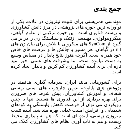
جمع بندی
مهندسی همزیستی برای تثبیت نیتروژن در غلات، یکی از
نوآورانه ترین حوزه های پژوهشی در مرز دانش کشاورزی
و زیست فناوری است. این حوزه ترکیبی از علوم گیاهی،
میکروبیولوژی، مهندسی ژنتیک و سیاستگذاری را در بر می
گیرد. از SynCom های میکروبی تا تلاش برای بیان ژن های
nif در گیاهان، هر مسیر با چالش ها و فرصت های خاص
خود همراه است. اگرچه هنوز نتایج پایدار در مقیاس وسیع
به دست نیامده است، اما پیشرفت های علمی اخیر امید
تازه ای برای آینده کشاورزی کم کربن و پایدار ایجاد کرده
است.
برای کشورهایی مانند ایران، سرمایه گذاری هدفمند در
پژوهش های پایلوت، تدوین چارچوب های ایمنی زیستی
شفاف و آموزش کشاورزان، پیش شرط های ضروری
برای بهره برداری از این فناوری ها هستند. تنها با چنین
رویکردی می توان از فرصت کاهش وابستگی به کودهای
شیمیایی و افزایش امنیت غذایی بهره مند شد. آینده تثبیت
نیتروژن زیستی، آینده ای است که هم به پایداری محیط
زیست و هم به تاب آوری نظام های کشاورزی کمک می
کند.