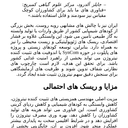
– جایلز آلدرود، مرکز علوم گیاهی کمبریج:
«فناوری های ما باید برای کشاورزان کوچک
مقیاس نیز سودمند و قابل استفاده باشند.»
ایران نیز با چالش های مشابهی روبه روست. بخش بزرگی
از کودهای شیمیایی کشور از طریق واردات یا تولید وابسته
به گاز طبیعی تأمین می شود. این وابستگی علاوه بر فشار
اقتصادی، ریسک های ژئوپولیتیکی و زیست محیطی را نیز
به همراه دارد. بنابراین، توسعه کودهای زیستی و پروژه
های پایلوت در حوزه SynCom یا اندوفیت های تثبیت کننده
نیتروژن می تواند بخشی از راهبرد امنیت غذایی کشور
باشد. برای تحقق این هدف، لازم است چارچوب های
نظارتی شفاف تدوین شوند و ظرفیت های آزمایشگاهی
برای سنجش دقیق سهم نیتروژن تثبیت شده ایجاد گردد.
مزایا و ریسک های احتمالی
مزیت اصلی مهندسی همزیستی های تثبیت کننده نیتروژن،
کاهش وابستگی به کودهای شیمیایی و کاهش ردپای کربنی
کشاورزی است. این فناوری می تواند هزینه های تولید
کشاورزان را کاهش دهد، بهره وری مصرف نیتروژن را
افزایش دهد و در شرایط اقلیمی سخت به پایداری بیشتر
عملکرد منجر شود. افزون بر آن، جایگزینی بخشی از