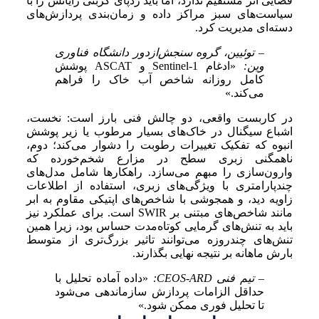
فضایی اثر مستقیم ندارد، اما باید ردپای کربنی رایانش را با
سیاست‌های سبز مراکز داده و زمان‌بندی پردازش‌های
دسته‌ای مدیریت کرد.
– توئیین، گروه سنجش‌ازدور دانشگاه فناوری
وین:
«ادغام Sentinel-1 و ASCAT پوشش
کامل روزانه شاخص آب خاک را فراهم
می‌کند.»
در کاربست واقعی، دو چالش فنی بارز است: نخست،
اشباع سیگنال در خاک‌های بسیار مرطوب یا زیر پوشش
انبوه که تفکیک تغییرات رطوبت را دشوار می‌کند؛ دوم،
ناهمگنی زبری سطح در مزارع شخم‌خورده که
وارون‌سازی را مبهم می‌سازد. راهکارها شامل مدل‌های
چندپارامتری با ویژگی‌های زبری، استفاده از اطلاعات
زاویه دید، و همجوشی با شاخص‌های اپتیکی مقاوم به ابر
مانند شاخص‌های مبتنی بر SWIR است. برای عملکرد نیز
باید به تنش‌های گرمایی کوتاه‌مدت حساس بود، زیرا همین
تنش‌های چندروزه می‌توانند تاثیر بزرگ‌تری از متوسط
بارش ماهانه بر نتیجه نهایی بگذارند.
– تیم فنی CEOS-ARD:
«داده آماده تحلیل با
حداقل الزامات پردازش سازماندهی می‌شود
تا تحلیل فوری ممکن شود.»