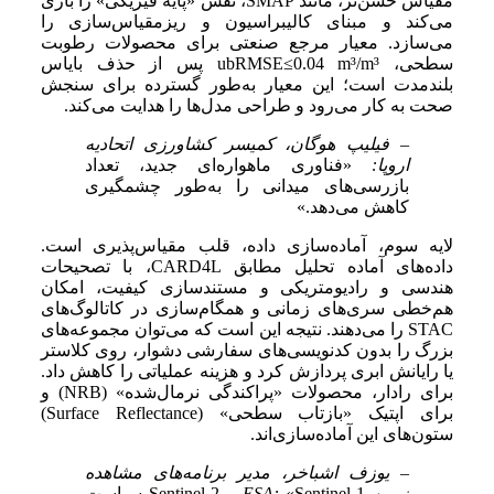
مقیاس خشن‌تر، مانند SMAP، نقش «پایه فیزیکی» را بازی
می‌کند و مبنای کالیبراسیون و ریزمقیاس‌سازی را
می‌سازد. معیار مرجع صنعتی برای محصولات رطوبت
سطحی، ubRMSE≤0.04 m³/m³ پس از حذف بایاس
بلندمدت است؛ این معیار به‌طور گسترده برای سنجش
صحت به کار می‌رود و طراحی مدل‌ها را هدایت می‌کند.
– فیلیپ هوگان، کمیسر کشاورزی اتحادیه
اروپا:
«فناوری ماهواره‌ای جدید، تعداد
بازرسی‌های میدانی را به‌طور چشمگیری
کاهش می‌دهد.»
لایه سوم، آماده‌سازی داده، قلب مقیاس‌پذیری است.
داده‌های آماده تحلیل مطابق CARD4L، با تصحیحات
هندسی و رادیومتریکی و مستندسازی کیفیت، امکان
هم‌خطی سری‌های زمانی و همگام‌سازی در کاتالوگ‌های
STAC را می‌دهند. نتیجه این است که می‌توان مجموعه‌های
بزرگ را بدون کدنویسی‌های سفارشی دشوار، روی کلاستر
یا رایانش ابری پردازش کرد و هزینه عملیاتی را کاهش داد.
برای رادار، محصولات «پراکندگی نرمال‌شده» (NRB) و
برای اپتیک «بازتاب سطحی» (Surface Reflectance)
ستون‌های این آماده‌سازی‌اند.
– یوزف اشباخر، مدیر برنامه‌های مشاهده
زمین ESA:
«Sentinel-1 و Sentinel-2 سیاست