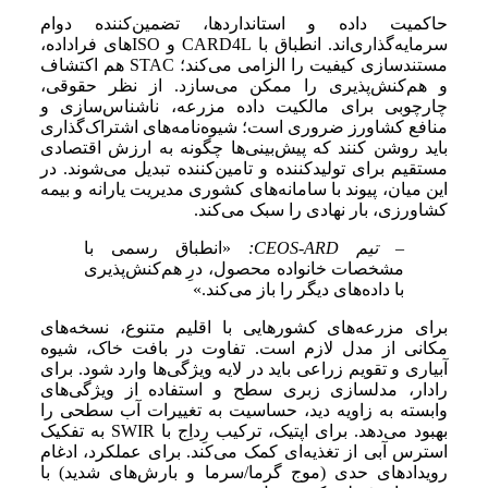
حاکمیت داده و استانداردها، تضمین‌کننده دوام
سرمایه‌گذاری‌اند. انطباق با CARD4L و ISOهای فراداده،
مستندسازی کیفیت را الزامی می‌کند؛ STAC هم اکتشاف
و هم‌کنش‌پذیری را ممکن می‌سازد. از نظر حقوقی،
چارچوبی برای مالکیت داده مزرعه، ناشناس‌سازی و
منافع کشاورز ضروری است؛ شیوه‌نامه‌های اشتراک‌گذاری
باید روشن کنند که پیش‌بینی‌ها چگونه به ارزش اقتصادی
مستقیم برای تولیدکننده و تامین‌کننده تبدیل می‌شوند. در
این میان، پیوند با سامانه‌های کشوری مدیریت یارانه و بیمه
کشاورزی، بار نهادی را سبک می‌کند.
– تیم CEOS-ARD:
«انطباق رسمی با
مشخصات خانواده محصول، درِ هم‌کنش‌پذیری
با داده‌های دیگر را باز می‌کند.»
برای مزرعه‌های کشورهایی با اقلیم متنوع، نسخه‌های
مکانی از مدل لازم است. تفاوت در بافت خاک، شیوه
آبیاری و تقویم زراعی باید در لایه ویژگی‌ها وارد شود. برای
رادار، مدلسازی زبری سطح و استفاده از ویژگی‌های
وابسته به زاویه دید، حساسیت به تغییرات آب سطحی را
بهبود می‌دهد. برای اپتیک، ترکیب رِد‌اِج با SWIR به تفکیک
استرس آبی از تغذیه‌ای کمک می‌کند. برای عملکرد، ادغام
رویدادهای حدی (موج گرما/سرما و بارش‌های شدید) با