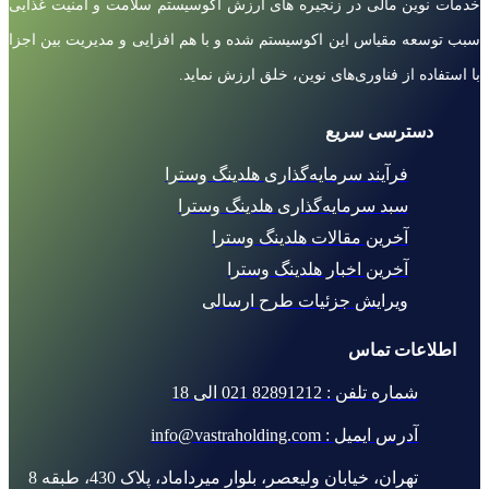
خدمات نوین مالی در زنجیره های ارزش اکوسیستم سلامت و امنیت غذایی
سبب توسعه مقیاس این اکوسیستم شده و با هم افزایی و مدیریت بین اجزا
با استفاده از فناوری‌های نوین، خلق ارزش نماید.
دسترسی سریع
فرآیند سرمایه‌گذاری هلدینگ وسترا
سبد سرمایه‌گذاری هلدینگ وسترا
آخرین مقالات هلدینگ وسترا
آخرین اخبار هلدینگ وسترا
ویرایش جزئیات طرح ارسالی
اطلاعات تماس
شماره تلفن : 82891212 021 الی 18
آدرس ایمیل : info@vastraholding.com
تهران، خیابان ولیعصر، بلوار میرداماد، پلاک 430، طبقه 8