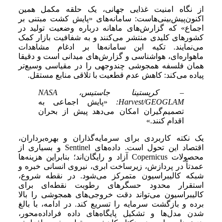
از نگاه امنیت غذایی جهانی، یک حلقه مکمل همین
اکنون‌پیش‌بینی‌هاست: سامانه‌های «پایش کشت مبتنی بر
اجماع» که گزارش‌های ماهانه درباره وضعیت تولید در
کشورهای کلیدی منتشر می‌کنند و به شفافیت بازار کمک
می‌نمایند. تکیه این سامانه‌ها بر ادغام مشاهدات
ماهواره‌ای، هواشناسی و گزارش‌های میدانی است و دقیقا
همان فلسفه همجوشی چندوجهی را در مقیاسی وسیع‌تر
پیاده می‌کند: کاهش عدم قطعیت با تلاقی منابع مستقل.
– کریستینا جاستیس، NASA
Harvest/GEOGLAM:
«پایش اجماعی به
تصمیم‌گیران امکان می‌دهد پیش از بحران
اقدام کنند.»
یک نکته کاربردی برای سرمایه‌گذاران و بهره‌برداران،
اقتصاد این تحول است. داده‌های Sentinel و بسیاری از
محصولات Copernicus آزاد و رایگان‌اند؛ بنابراین هزینه‌ها
عمدتاً در پردازش، زیرساخت ابری، نیروی انسانی خبره و
شبکه کالیبراسیون متمرکز می‌شود. در نقطه شروع،
استقرار محدود حسگرهای رطوبت نقطه‌ای برای
کالیبراسیون می‌تواند دقت خروجی‌های همجوشی را بالا
برده و بازگشت سرمایه را تسریع کند. در ادامه، با بالغ
شدن مدل‌ها و تشکیل پایگاه‌های داده فراداده‌محور،