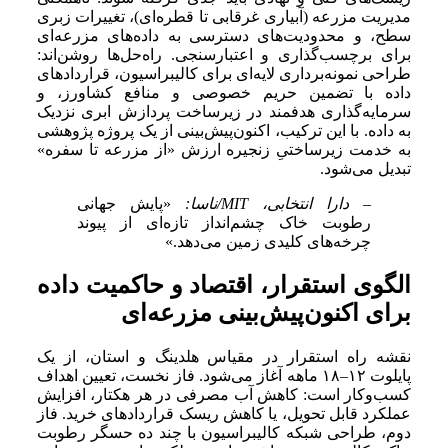
مدیریت مزرعه (آبیاری غرقابی تا قطره‌ای)، تغییرات زبری
سطح، و محدودیت‌های دسترسی به داده‌های مزرعه‌ای
برای برچسب‌گذاری و اعتبارسنجی. راه‌حل‌ها روشن‌اند:
طراحی نمونه‌برداری لایه‌ای برای کالیبراسیون، قراردادهای
داده با تضمین حریم خصوصی و منافع کشاورز، و
سرمایه‌گذاری هدفمند در زیرساخت پردازش ابری نزدیک
به داده. با این ترکیب، اکنون‌پیش‌بینی از یک پروژه پژوهشی
به خدمت زیرساختیِ زنجیره ارزش «از مزرعه تا سفره»
تبدیل می‌شود.
– دارا انتخابی، MIT/ناسا:
«پایش جهانی
رطوبت خاک چشم‌انداز تازه‌ای از پیوند
چرخه‌های کلیدی زمین می‌دهد.»
الگوی استقرار، اقتصاد و حاکمیت داده
برای اکنون‌پیش‌بینی مزرعه‌ای
نقشه راه استقرار در مقیاس هلدینگ و استان، از یک
پایلوت ۱۲–۱۸ ماهه آغاز می‌شود. فاز نخست، تعیین اهداف
کسب‌وکار است: کاهش آب مصرفی در هر هکتار، افزایش
عملکرد قابل تحویل، یا کاهش ریسک قراردادهای خرید. فاز
دوم، طراحی شبکه کالیبراسیون با چند ده حسگر رطوبت