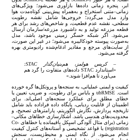
ابر، پنجره زمانی داده‌ها بازآوری می‌شود؛ ویژگی‌های
زمانی–متنی استخراج و به‌همراه پیش‌بینی کوتاه‌مدت هوا
وارد مدل می‌گردد؛ خروجی‌ها شامل نقشه رطوبت
سطحی، نقشه عدم قطعیت، و شاخص‌های رشد برای هر
قطعه مزرعه تولید و به داشبورد مزرعه/سازمان ارسال
می‌شود. اگر شبکه حسگر زمینی موجود باشد، مدل
به‌صورت پیوسته خودکالیبره می‌شود؛ در غیر این صورت،
از سایت‌های مرجع و مقادیر ادغام‌شده رادیومتری بهره
گرفته می‌شود.
– کریس هولمز، هم‌بنیان‌گذار STAC:
«استاندارد STAC داده‌های متفاوت را گرد هم
می‌آورد تا هم‌افزا شوند.»
کیفیت و ایمنی عملیاتی، به سنجه‌ها و پروتکل‌ها گره خورده
است. ubRMSE و بایاس برای رطوبت، و ضریب تعیین یا
خطای مطلق برای عملکرد سنجه‌های اصلی‌اند. برای
اطمینان از قابلیت ردیابی، پایگاه داده فراداده باید شامل
تاریخچه پردازش، نگارش الگوریتم، پارامترهای تصحیح، و
محدودیت‌های هندسی باشد. آشکارسازی خطاهای مکانی–
زمانی (برای مثال آلودگی اسپِکل باقیمانده یا خطاهای Co-
registration) با قواعد تشخیصی و آستانه‌های کنترل کیفیت
انجام می‌شود. از نگاه ایمنی و محیط‌زیست، سنجش