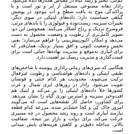
کم‌آبی، تبخیر و رشد گیاه در مقیاس هکتارها دیده می‌شود.
رادار دهانه مصنوعی مستقل از ابر و نور است و با
پراکندگی موج به بافت سطح و آب موجود در پوشش
گیاهی حساسیت دارد؛ داده‌های اپتیکی در سوی دیگر،
تغییرات سبزینه، زیست‌توده و فنولوژی را با باندهای مرئی،
فروسرخ نزدیک و رِد‌اِج آشکار می‌کنند. همجوشی این دو،
تصویر کامل‌تری از رطوبت و وضعیت محصول به دست
می‌دهد و امکان اکنون‌پیش‌بینی را فراهم می‌سازد؛ یعنی
تخمین وضعیت کنونی و افق بسیار نزدیک، همان‌قدر که
برای آبیاری به‌موقع و مدیریت نهاده‌ها حیاتی است برای
قیمت‌گذاری و مدیریت ریسک نیز اهمیت دارد.
هنگامی که سری‌های زمانی راداری پیوسته با شاخص‌های
طیفی اپتیکی و داده‌های هواشناسی و رطوبت غیرفعال
ترکیب می‌شوند، محدودیت هر کدام خنثی و قوتشان
تقویت می‌شود. رادار در روزهای ابری شمال و غرب
کشورها خلأ داده‌های اپتیکی را پر می‌کند و اپتیک هم
افت‌وخیز سبزینه و استرس نوری گیاه را نشان می‌دهد.
برای کشاورز، حاصل کار نقشه‌هایی است که می‌گویند
امروز خاک کِی و کجا خشک‌تر شده، مزرعه کدام قطعه
نیازمند آبیاری است و روند رشد محصول در چه مسیری
حرکت می‌کند. برای دولت و بازار نیز نتیجه، شفافیت
بالاتر، مداخله دقیق‌تر و کاهش هزینه‌های پایش میدانی
است.