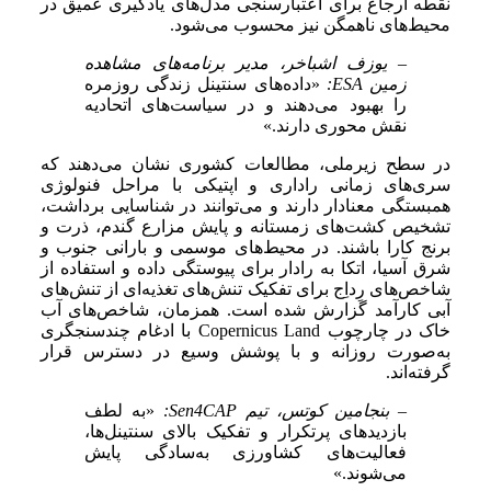
نقطه ارجاع برای اعتبارسنجی مدل‌های یادگیری عمیق در
محیط‌های ناهمگن نیز محسوب می‌شود.
– یوزف اشباخر، مدیر برنامه‌های مشاهده
زمین ESA:
«داده‌های سنتینل زندگی روزمره
را بهبود می‌دهند و در سیاست‌های اتحادیه
نقش محوری دارند.»
در سطح زیرملی، مطالعات کشوری نشان می‌دهند که
سری‌های زمانی راداری و اپتیکی با مراحل فنولوژی
همبستگی معنادار دارند و می‌توانند در شناسایی برداشت،
تشخیص کشت‌های زمستانه و پایش مزارع گندم، ذرت و
برنج کارا باشند. در محیط‌های موسمی و بارانی جنوب و
شرق آسیا، اتکا به رادار برای پیوستگی داده و استفاده از
شاخص‌های رِد‌اِج برای تفکیک تنش‌های تغذیه‌ای از تنش‌های
آبی کارآمد گزارش شده است. همزمان، شاخص‌های آب
خاک در چارچوب Copernicus Land با ادغام چندسنجگری
به‌صورت روزانه و با پوشش وسیع در دسترس قرار
گرفته‌اند.
– بنجامین کوتس، تیم Sen4CAP:
«به لطف
بازدیدهای پرتکرار و تفکیک بالای سنتینل‌ها،
فعالیت‌های کشاورزی به‌سادگی پایش
می‌شوند.»