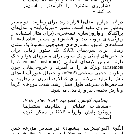
کشاورزی مشترک را کارآمدتر و آسان‌تر
می‌کنند.»
در لایه چهارم، مدل‌ها قرار دارند. برای رطوبت، دو مسیر
به‌طور موازی مفید است: مسیر «فیزیک‌پایه» با مدل‌های
پراکندگی و وارون‌سازی نیمه‌تجربی (برای مثال استفاده از
ویژگی‌های زاویه دید و قطبش) و مسیر «داده‌پایه» با
شبکه‌های عمیق. معماری‌های چندوجهی معمولاً یک ستون
زمانی برای سری‌های SAR، یک ستون زمانی برای
شاخص‌های اپتیکی و یک ستون برای متغیرهای هوا و خاک
دارند؛ سپس لایه‌های ادغامی (Attention/Transformer یا
Ensemble) ویژگی‌ها را می‌آمیزند و خروجی‌هایی چون
رطوبت حجمی سطحی (m³/m³) و احتمال عبور آستانه‌های
تنش را تولید می‌کنند. برای عملکرد، افزون بر رطوبت و
شاخص‌های سبزینه، طول فصل رشد، شدت موج‌های گرما
و بارش تجمعی نیز وارد مدل می‌شود.
– بنجامین کوتس، عضو تیم Sen4CAP در ESA:
«مشاهدات عملیاتی و نظام‌مند سنتینل‌ها
رویکرد پایش نوآورانه CAP را ممکن کرده
است.»
الگوی اکنون‌پیش‌بینی پیشنهادی در مقیاس مزرعه چنین
است: با هر عبور Sentinel-1 یا هر صحنه Sentinel-2 بدون