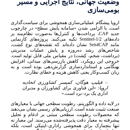
وضعیت جهانی، نتایج اجرایی و مسیر
بومی‌سازی
اروپا پیشگام عملیاتی‌سازی همجوشی برای سیاست‌گذاری
است. با الزامی شدن «سامانه پایش سطح» در چارچوب
جدید CAP، پرداخت‌ها و کنترل‌ها به‌صورت نظام‌مند بر
داده‌های Sentinel-1/2 تکیه می‌کنند. پروژه‌های کارنمایی
مانند Sen4CAP نشان داده‌اند که نقشه‌های نوع کشت،
شاخص‌های رشد ده‌روزه و پایش عملیات مدیریتی
(برداشت، شخم، کِشت) در مقیاس ملی قابل تولید است.
خروجی این رویکرد، کاهش بازرسی‌های میدانی، افزایش
بهنگامی و استانداردسازی گزارش‌دهی بوده است و به
زبان کسب‌وکار یعنی کاهش هزینه و خطای نظارت.
– فیلیپ هوگان، کمیسر کشاورزی اتحادیه
اروپا:
«این فناوری برای کشاورزان و مدیران
اداری یک برد–برد است.»
در لایه داده و الگوریتم، رطوبت سطحی جهانی با معیارهای
صنعت تثبیت شده است. ارزیابی‌های رسمی نشان می‌دهند
که محصولات رطوبت سطحی مبتنی بر ادغام و تحلیل
پیشرفته به معیار دقت پذیرفته‌شده می‌رسند. این معیار نه
تنها بنچمارک برای همجوشی راداری–اپتیکی است، بلکه