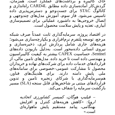
خاک کالیبره و برداشت‌های عملکرد است. همزمان،
گردش‌کار آماده‌سازی داده مطابق CARD4L راه‌اندازی و
کاتالوگ STAC برای جست‌وجو و دسترس‌پذیری داده
تاسیس می‌شود. فاز سوم، آموزش مدل‌های چندوجهی و
اتصال خروجی‌ها به داشبورد عملیاتی برای تصمیم‌سازی
آبیاری، تغذیه و پایش سلامت محصول است.
در اقتصاد پروژه، سرمایه‌گذاری ثابت عمدتاً صرف شبکه
مرجع، توسعه پلتفرم نرم‌افزاری و یکپارچه‌سازی می‌شود؛
هزینه‌های جاری شامل پردازش ابری، ذخیره‌سازی و
نیروی انسانی داده‌محور است. به‌دلیل بازبودن داده‌های
Sentinel، حساسیت CAPEX بیشتر به کیفیت کالیبراسیون
و مهندسی داده است تا خرید داده. مدل‌های تامین مالی، از
قراردادهای خدمات داده برای شرکت‌های نهاده و خریداران
محصول تا مشارکت عمومی–خصوصی برای سامانه‌های
ملی پایش دامنه دارند. برای هلدینگ‌های فناور،
هم‌سرمایه‌گذاری با شرکای زنجیره تامین و تدوین
قراردادهای مبتنی بر شاخص‌های قابل سنجه (SLA) مسیر
بازگشت سرمایه را شفاف می‌کند.
– فیلیپ هوگان، کمیسر کشاورزی اتحادیه
اروپا:
«کاهش هزینه‌های کنترل و افزایش
بهنگامی، پیامد مستقیم پایش ماهواره‌ای
است.»