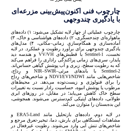
چارچوب فنی اکنون‌پیش‌بینی مزرعه‌ای
با یادگیری چندوجهی
چارچوب عملیاتی از چهار لایه تشکیل می‌شود: ۱) داده‌های
ماهواره‌ای چندحسگری، ۲) داده‌های هواشناسی و خاک، ۳)
آماده‌سازی و همگام‌سازی زمانی–مکانی، ۴) مدل‌های
یادگیری چندوجهی برای برآورد رطوبت و عملکرد. در لایه
نخست، Sentinel-1 با قطبش‌های VV/VH و هندسه دید
پایدار، سری‌های زمانی پراکندگی راداری را فراهم می‌کند
که به رطوبت سطح، زبری و آب پوشش گیاهی حساس‌اند.
Sentinel-2 با باندهای مرئی–NIR–SWIR و رِد‌اِج،
شاخص‌هایی مانند NDVI/EVI/NDWI و شاخص‌های رِد‌اِج
را برای فنولوژی و زیست‌توده می‌دهد. در محیط‌های
مرطوب یا پوشش انبوه، حساسیت رادار نسبت به تغییرات
سطح خاک کاهش می‌یابد؛ در مقابل، در روزهای ابری
طولانی، داده‌های اپتیکی کم‌دسترس می‌شوند. همجوشی،
این بده‌بستان را متوازن می‌کند.
در لایه دوم، داده‌های بازتحلیل مانند ERA5-Land و
مشاهدات ایستگاهی برای بارش، دما، تبخیر-تعرق مرجع و
شاخص‌های تنش آبی وارد می‌شوند. رطوبت غیرفعال در