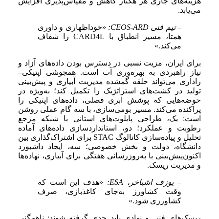
هزینه‌های جاری هر هکتار کاهش و مقیاس‌پذیری افزایش
می‌یابد.
– تیم فنی CEOS-ARD:
«خوداظهاری و داوری
همتا، مسیر انطباق با CARD4L را شفاف
می‌کند.»
برای ایران، مزیت نسبی در دسترس بودن داده‌های آزاد و
نیاز راهبردی به بهره‌وری آب است. همجوشی اپتیکی–
راداری می‌تواند حلقه گمشده مدیریت آبیاری و پیش‌بینی
تولید در کشت‌های استراتژیک را تکمیل کند؛ به‌ویژه در
حوضه‌هایی که پوشش ابری فصلی، داده‌های اپتیکی را
پراکنده می‌کند. مسیر بومی‌سازی، با سه گام عملی روشن
است: یک، طراحی پایلوت‌های استانی با شبکه مرجع
رطوبت و عملکرد؛ دو، استانداردسازی داده‌های آماده
تحلیل و پیاده‌سازی کاتالوگ STAC برای اشتراک‌گذاری بین
دانشگاه، دولت و بخش خصوصی؛ سه، ایجاد داشبورد
اکنون‌پیش‌بینی با به‌روزرسانی هفتگی برای آبیاری، نهاده‌ها
و مدیریت ریسک.
– یوزف اشباخر، ESA:
«هدف این است که
وقت کشاورز به‌جای کاغذبازی، صرف
کشاورزی شود.»
ریسک‌های فنی و نهادی باید جدی گرفته شوند: ناهمگنی