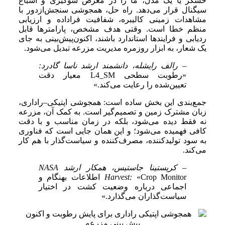
حسگر یا یک مدل، ما را در معرض سوگیری و اشباع
سیگنال قرار می‌دهد. راه حل، همجوشی سنجش‌ازدور با
مشاهدات زمینی کالیبره، شفافیت فراداده و ارزیابی
منظم خطا است. وقتی هدف مشخص، پارامترها قابل
ردیابی و فرایندها استاندارد باشند، اکنون‌پیش‌بینی به جای
یک شعار، به ابزار روزمره مدیریت مزرعه تبدیل می‌شود.
– رالف رایشله، دانشمند ارشد ناسا گادرد:
«رطوبت سطحی L4_SM معیار دقت
تعیین‌شده را رعایت می‌کند.»
جمع‌بندی این بخش ساده است: همجوشی اپتیکی–راداری،
زبان مشترک زمین و تصمیم‌گیر است. به کمک آن، مزرعه
نه فقط دیده می‌شود، بلکه در زمان مناسب و با دقت
کافی فهمیده می‌شود؛ و این همان جایی است که فناوری
به سود تولیدکننده، مصرف‌کننده و سیاست‌گذار با هم کار
می‌کند.
– کریستینا جاستیس، همکار ارشد NASA
Harvest:
«Crop Monitor اطلاعات بهنگام و
اجماعی درباره وضعیت کشت در اختیار
سیاست‌گذاران می‌گذارد.»