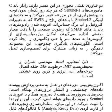
دو فناوری نقشی محوری در این مسیر دارند: رادار باند C
مأموریت‌های Sentinel-1 که هر چند روز یک‌بار، بدون توجه
به پوشش ابری، از هر مزرعه عبور می‌کند؛ و سنجنده‌های
اپتیکی Sentinel-2 با باندهای رِد‌اِج و SWIR که به تغییرات
کلروفیل و آب برگ حساس‌اند. افزوده شدن رادیومترهای
باند L مانند SMAP که رطوبت سطحی را با دقت معیار
صنعتی اندازه می‌گیرند، امکان ریزمقیاس‌سازی از
کیلومترها به صدها متر یا حتی دِکامهتری را ایجاد کرده
است. الگوریتم‌های یادگیری چندوجهی، این مجموعه
ناهمگن را به زبانی مشترک برای تصمیم‌سازی تبدیل
می‌کنند.
– دارا انتخابی، استاد مهندسی عمران و
محیط‌زیست MIT:
«رطوبت خاک حلقه اتصال
چرخه‌های آب، انرژی و کربن روی خشکی
است.»
اکنون‌پیش‌بینی مزرعه‌ای در عمل به معنی پردازش پیوسته
داده‌های چندمنبعی و انتشار برآوردهای بهنگام است؛
پنجره‌های به‌روزرسانی هفت تا ده‌روزه، همگام با عبورهای
Sentinel و ورود داده‌های هواشناسی، کیفیت این برآوردها
را تثبیت می‌کند. در این میان، استانداردسازی زنجیره داده
از کارت آردی (Analysis Ready Data) تا کاتالوگ‌های قابل