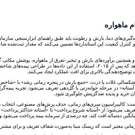
ام ماهواره
زه‌گیری‌های دما، بارش و رطوبت باید طبق راهنمای ابزارسنجی سازما
و کنترل کیفیت. این استانداردها تضمین می‌کنند که مقدار ثبت‌شده ش
ر لایه سنجش‌ازدور، شاخص‌های پوشش گیاهی مانند NDVI و همچنین برآوردهای بارش و تبخیر–تعرق ا
کم است، نقش مکمل حیاتی دارند. روند پژوهش نشان می‌دهد که پس از ۲۰۱۵، استفاده 
توضیح‌دهندگی بالاتری برای افت عملکرد ایجاد می‌کنند.
ی خشکسالی غلات یا ذرت، «جمع بارش در پنجره زمانی رشد» یا «شاخص
آستانه» در مرحله جوانه‌زنی یا گل‌دهی تعریف می‌شود. تجربه بیمه‌
مان خرید و پدیده ضدگزینش جلوگیری شود.
 است: کالیبراسیون سری‌های زمانی، حذف پرش‌های مصنوعی، انتخاب دو
 می‌شود: از «آستانه شروع پرداخت» تا «آستانه حداکثر پرداخت» و شی
انی معتبر است که ریسک مبنا به‌صورت شفاف تعریف و برای مشتری