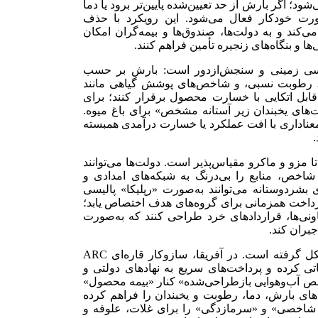
د؛ اگر بارش از حد تعیین‌شده پایین‌تر برود یا دما
صورت خودکار فعال می‌شود. این رویکرد با حذف
می‌کند و به دولت‌ها، صندوق‌ها و بیمه‌گران امکان
ا و بنگاه‌های زنجیره تأمین فراهم کنند.
ناسی زمینی و سنجش‌ازدور است: بارش بر حسب
 رطوبت نسبی، و شاخص‌های پوشش گیاهی مانند
 قابل اتکایی با خسارت محصول برقرار کنند؛ برای
‌های یخبندان زیر آستانه مشخص» برای باغ میوه.
ناداری با افت عملکرد یا خسارت درآمدی همبسته
.
 مزو و ماکرو مقیاس‌پذیر است. دولت‌ها می‌توانند
اخص، منابع را بی‌درنگ به شبکه‌های امدادی و
ای بشردوستانه می‌توانند به‌صورت «رپلیکا» پالیسی
رداخت همزمانی برای گروه‌های هدف اختصاص یابد؛
نی‌ها، قراردادهای خرد طراحی کنند که به‌صورت
بران کند.
در سال‌های اخیر، تجربه عملی در چند کانون مهم جهان شکل گرفته است. در آفریقا، سازوکار قاره‌ای ARC
ی کرده و پرداخت‌های سریع به نهادهای دولتی و
ص آب‌وهوایی بازطراحی‌شده» کنار «بیمه محصول»
ای بارش، دما، رطوبت و یخبندان را فراهم کرده
 شاخصی» و «سرمازدگی» را برای غلات، علوفه و