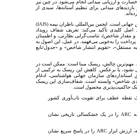
خسارت و ارزیابی میدانی انجام می‌شود. در چین نیز
و بازدیدهای میدانی برای تنظیم آستانه‌ها، سبدی از
‌اند.
پشتوانه مقرراتی این حرکت، ادبیات بین‌المللی و اسناد ناظرین جهانی است. انجمن بین‌المللی ناظران بیمه (IAIS)
صل کلیدی تأکید می‌کند: تعریف شفاف رویداد
 و مقدار شاخص)، تناسب‌گرایی نظارتی، و اطمینان
رداخت را به‌خوبی می‌فهمد. در عمل، این اصول به
ه مستقل»، «تقویم انتشار شاخص» و «جدول/تابع
ود. مهم‌ترین چالش، ریسک مبنا است: ممکن است در
شود، یا برعکس. کاهش این ریسک به ترکیبی از
 استانداردهای سازمان جهانی هواشناسی، ادغام
ه‌بندی شاخص» وابسته است. شفاف‌سازی این ریسک
ینفک حاکمیت‌پذیری محصول است.
 نقطه عطف برای تقویت تاب‌آوری کشور
«امروز مداخله ARC را در یک خشکسالی تاریخی نشان
«پرداخت‌های بیمه، ارزش ابزار ARC را در پاسخ سریع نشان