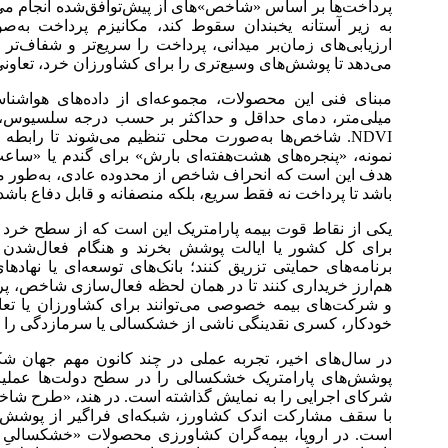
پرداخت‌ها بر اساس «شاخص»‌های از پیش‌توافق‌شده انجام می‌شو
به زیر آستانه یخبندان سقوط کند، مکانیزم پرداخت به‌
ارزیابی‌های زمان‌بر میدانی، پرداخت را سریع‌تر و شفاف‌تر 
می‌دهد تا پوشش‌های وسیع‌تری را برای کشاورزان خرد، تعاونی‌ه
مبنای فنی این محصولات، مجموعه‌ای از داده‌های هواش
میلی‌متر، دمای حداقل و حداکثر بر حسب درجه سلسیوس،
NDVI. شاخص‌ها به‌صورت محلی تنظیم می‌شوند تا رابطه
نمونه، «پنجره‌های هشت‌هفته‌ای بارش» برای گندم یا «ساعت
هدف این است که انحراف شاخص از محدوده عادی، به‌طور مع
باشد تا پرداخت نه فقط سریع، بلکه منصفانه و قابل دفاع باشد
یکی از نقاط قوت بیمه پارامتریک این است که از سطح خرد تا
برای کل کشور یا ایالت پوشش بخرند و هنگام فعال‌شدن ش
برنامه‌های حمایتی تزریق کنند؛ بانک‌های توسعه‌ای یا نهاده
هم‌ارز خریداری کنند تا در همان لحظه فعال‌سازی شاخص، پ
و شرکت‌های بیمه خصوصی می‌توانند برای کشاورزان یا تعاو
خودکار، کسری نقدینگی ناشی از خشکسالی یا سرمازدگی را ج
پوشش‌های پارامتریک خشکسالی را در سطح دولت‌ها عملیات
شرکای اجرایی را به نمایش گذاشته است. در هند، «طرح شاخ
با سقف مشارکت اندک کشاورز، شبکه‌ای فراگیر از پوشش‌ه
است. در اروپا، بیمه‌گران کشاورزی محصولات «خشکسالیِ