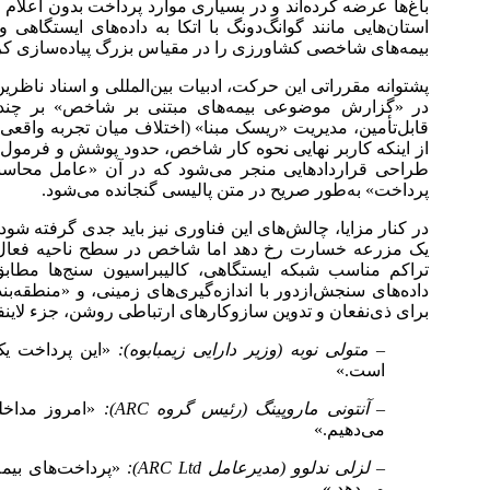
باغ‌ها عرضه کرده‌اند و در بسیاری موارد پرداخت بدون اعلام 
استان‌هایی مانند گوانگ‌دونگ با اتکا به داده‌های ایستگاهی 
بیمه‌های شاخصی کشاورزی را در مقیاس بزرگ پیاده‌سازی کرده
در «گزارش موضوعی بیمه‌های مبتنی بر شاخص» بر چند ا
قابل‌تأمین، مدیریت «ریسک مبنا» (اختلاف میان تجربه واقعی
از اینکه کاربر نهایی نحوه کار شاخص، حدود پوشش و فرمول پ
طراحی قراردادهایی منجر می‌شود که در آن «عامل محاسب
پرداخت» به‌طور صریح در متن پالیسی گنجانده می‌شود.
در کنار مزایا، چالش‌های این فناوری نیز باید جدی گرفته ش
یک مزرعه خسارت رخ دهد اما شاخص در سطح ناحیه فعال ن
تراکم مناسب شبکه ایستگاهی، کالیبراسیون سنج‌ها مطابق
داده‌های سنجش‌ازدور با اندازه‌گیری‌های زمینی، و «منطق
برای ذی‌نفعان و تدوین سازوکارهای ارتباطی روشن، جزء لا
– متولی نوبه (وزیر دارایی زیمبابوه):
«این پرداخت یک
است.»
– آنتونی ماروپینگ (رئیس گروه ARC):
می‌دهیم.»
– لزلی ندلوو (مدیرعامل ARC Ltd):
می‌دهد.»