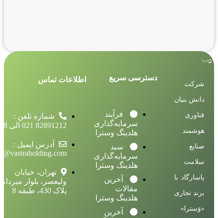
دسترسی سریع
اطلاعات تماس
شرکت
دانش بنیان
فرآیند
فناوری
شماره تلفن :
سرمایه‌گذاری
82891212 021 الی 18
هوشمند
هلدینگ وسترا
آدرس ایمیل :
صنایع
سبد
fo@vastraholding.com
سرمایه‌گذاری
سلامت
هلدینگ وسترا
تهران، خیابان
پاسارگاد با
آخرین
ولیعصر، بلوار میرداما
مقالات
پلاک 430، طبقه 8
برند تجاری
هلدینگ وسترا
«وَسترا»
آخرین