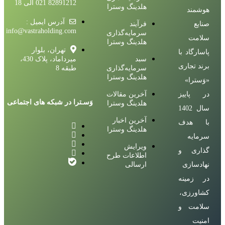
82891212 021 الی 18
هلدینگ وسترا
هوشمند
آدرس ایمیل :
صنایع
فرآیند
info@vastraholding.com
سرمایه‌گذاری
سلامت
هلدینگ وسترا
تهران، بلوار
پاسارگاد با
سبد
میرداماد، پلاک 430،
برند تجاری
سرمایه‌گذاری
طبقه 8
هلدینگ وسترا
«وَسترا»
در پاییز
آخرین مقالات
وَسـترا در شبکه های اجتماعی
هلدینگ وسترا
سال 1402
آخرین اخبار
با هدف
هلدینگ وسترا
سرمایه
ویرایش
گذاری و
اطلاعات طرح
نهادسازی
ارسالی
در زمینه
کشاورزی،
سلامت و
امنیت