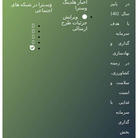
اخبار هلدینگ
در پاییز
وَسـترا در شبکه های
وسترا
اجتماعی
سال 1402
ویرایش
جزئیات طرح
با هدف
ارسالی
سرمایه
گذاری و
نهادسازی
در زمینه
کشاورزی،
سلامت و
امنیت
غذایی با
سرمایه
گذاری
بخش