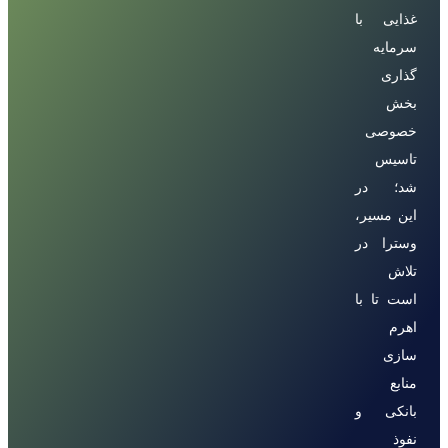
غذایی با
سرمایه
گذاری
بخش
خصوصی
تاسیس
شد؛ در
این مسیر،
وسترا در
تلاش
است تا با
اهرم
سازی
منابع
بانکی و
نفوذ