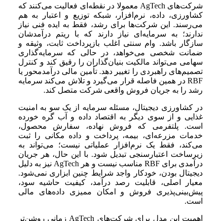
شرکت‌های AgTech معمولا در نقطه‌ای فعالیت می‌کنند که
کشاورزی، داده، نرم‌افزار، شبکه توزیع و اعتبار به هم
می‌رسند. این شرکت‌ها برای رشد، فقط به ایده فنی نیاز
ندارند؛ به سرمایه‌ای نیاز دارند که با ریتم درآمدشان
سازگار باشد. وام سنتی اغلب بازپرداخت ثابت، وثیقه و
ضمانت شخصی می‌خواهد، در حالی که سرمایه‌گذاری
سهامی می‌تواند مالکیت بنیان‌گذاران را رقیق کند و کنترل
تصمیم‌های راهبردی را تغییر دهد. تأمین مالی درآمدمحور یا
RBF در همین فاصله قرار می‌گیرد و تلاش می‌کند سرمایه
رشد را به جریان فروش واقعی شرکت متصل کند.
در کشاورزی دیجیتال، مسئله سرمایه از یک سو به امنیت
غذایی و از سوی دیگر به اقتصاد داده و آب گره خورده
است. پلتفرمی که فروش نهاده، سفارش محصول،
خدمات مزرعه‌ای، بیمه، پرداخت و داده مکانی را ثبت
می‌کند، فقط یک نرم‌افزار عملیاتی نیست؛ می‌تواند به
زیرساخت اعتبارسنجی تبدیل شود. با این حال، هر جریان
درآمدی برای RBF مناسب نیست و هر AgTech نیز به دلیل
دیجیتال بودن، خودکار واجد شرایط چنین ابزاری نمی‌شود.
معیار اصلی، قابلیت رصد درآمد، کیفیت حاشیه سود،
پیش‌بینی‌پذیری فروش و امکان ممیزی داده‌های مالی
است.
اهمیت این مدل برای شرکت‌های AgTech زمانی روشن‌تر