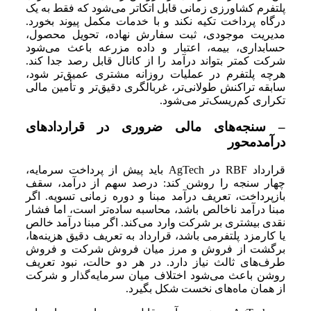
پلتفرم کشاورزی زمانی قابل اتکاتر می‌شود که فقط به یک
درگاه پرداخت تکیه نکند و با خدمات مکمل پیوند بخورد.
مدیریت موجودی، ثبت سفارش نهاده، تحویل محصول،
حسابداری، بیمه، اعتبار و داده مزرعه باعث می‌شود
شرکت کمتر بتواند درآمد را از کانال قابل رصد جدا کند.
هرچه پلتفرم در عملیات روزانه مشتری عمیق‌تر شود،
سابقه تراکنش طولانی‌تر، غربالگری دقیق‌تر و تأمین مالی
تکراری کم‌ریسک‌تر می‌شود.
– سنجه‌های مالی ضروری در قراردادهای
درآمدمحور
قرارداد RBF در AgTech باید پیش از پرداخت سرمایه،
چهار سنجه را روشن کند: درصد سهم از درآمد، سقف
بازپرداخت، تعریف درآمد مبنا و دوره زمانی تسویه. اگر
مبنا درآمد ناخالص باشد، محاسبه ساده‌تر است، اما فشار
نقدی بیشتری بر شرکت وارد می‌کند. اگر مبنا درآمد خالص
یا کارمزد پلتفرمی باشد، قرارداد به تعریف دقیق هزینه‌ها،
برگشت از فروش و مرز میان فروش شرکت و فروش
طرف‌های ثالث نیاز دارد. در هر دو حالت، نبود تعریف
روشن باعث می‌شود اختلاف میان سرمایه‌گذار و شرکت
از همان ماه‌های نخست شکل بگیرد.