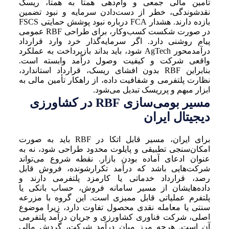
تأمین مالی جمعی و وام‌دهی همتا به همتا، ریسک
نقدشوندگی، خطر از دست‌دادن سرمایه و نبود تضمین
بازده دارند. هشدار FCA درباره نبود پوشش حمایتی FSCS
در صورت شکست کسب‌وکار، برای طراحی RBF عمومی
پیام روشنی دارد. اگر سرمایه‌گذار خرد وارد قرارداد
درآمدمحور AgTech شود، باید بداند بازپرداخت به عملکرد
واقعی شرکت و کیفیت وصول درآمد وابسته است.
بنابراین RBF بدون افشای ریسک، قرارداد استاندارد،
نظارت پلتفرمی و شفافیت داده، از راهکار تأمین مالی به
ابزار مبهم و پرریسک تبدیل می‌شود.
مسیر بومی‌سازی RBF در کشاورزی
دیجیتال ایران
برای ایران، مسیر قابل اتکا در RBF باید به صورت
امکان‌سنجی تطبیقی و پایلوت محدود طراحی شود، نه به
عنوان ادعای آماده بودن بازار. نقطه شروع می‌تواند
شرکت‌هایی باشد که درآمد تکرارشونده، فروش قابل
رصد، قرارداد خدماتی یا کارمزد پلتفرمی دارند و
داده‌هایشان از مسیر سامانه فروش، حساب بانکی یا
پلتفرم عملیاتی قابل ممیزی است. این گروه با مزرعه
سنتی یا معامله نقدی محصول تفاوت دارد، زیرا موضوع
اصلی، شرکت فناوری کشاورزی و جریان درآمد پلتفرمی
آن است. هرچه مرز میان درآمد شرکت، گردش مالی