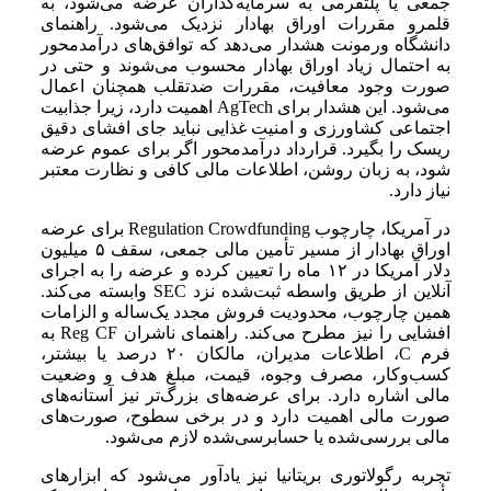
جمعی یا پلتفرمی به سرمایه‌گذاران عرضه می‌شود، به
قلمرو مقررات اوراق بهادار نزدیک می‌شود. راهنمای
دانشگاه ورمونت هشدار می‌دهد که توافق‌های درآمدمحور
به احتمال زیاد اوراق بهادار محسوب می‌شوند و حتی در
صورت وجود معافیت، مقررات ضدتقلب همچنان اعمال
می‌شود. این هشدار برای AgTech اهمیت دارد، زیرا جذابیت
اجتماعی کشاورزی و امنیت غذایی نباید جای افشای دقیق
ریسک را بگیرد. قرارداد درآمدمحور اگر برای عموم عرضه
شود، به زبان روشن، اطلاعات مالی کافی و نظارت معتبر
نیاز دارد.
در آمریکا، چارچوب Regulation Crowdfunding برای عرضه
اوراق بهادار از مسیر تأمین مالی جمعی، سقف ۵ میلیون
دلار آمریکا در ۱۲ ماه را تعیین کرده و عرضه را به اجرای
آنلاین از طریق واسطه ثبت‌شده نزد SEC وابسته می‌کند.
همین چارچوب، محدودیت فروش مجدد یک‌ساله و الزامات
افشایی را نیز مطرح می‌کند. راهنمای ناشران Reg CF به
فرم C، اطلاعات مدیران، مالکان ۲۰ درصد یا بیشتر،
کسب‌وکار، مصرف وجوه، قیمت، مبلغ هدف و وضعیت
مالی اشاره دارد. برای عرضه‌های بزرگ‌تر نیز آستانه‌های
صورت مالی اهمیت دارد و در برخی سطوح، صورت‌های
مالی بررسی‌شده یا حسابرسی‌شده لازم می‌شود.
تجربه رگولاتوری بریتانیا نیز یادآور می‌شود که ابزارهای