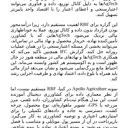
AgTechها به دلیل کانال توزیع، داده و فناوری می‌توانند
اعتبارسنجی و اعطای اعتبار را با اقتصاد واحد پایین‌تر
تسهیل کنند.
این گزاره برای RBF اهمیت مستقیم دارد، زیرا درآمدمحور
بودن قرارداد بدون داده و کانال توزیع، عملا به خوداظهاری
مالی نزدیک می‌شود. AgTechهایی که با کشاورز،
تأمین‌کننده نهاده، خریدار محصول و نهاد مالی در تماس‌اند،
می‌توانند بخشی از مسئله اعتبارسنجی را در همان عملیات
روزانه حل کنند. گزارش IFC همچنین تأکید می‌کند که
همکاری AgTechها و نهادهای مالی در منطقه هنوز در حال
ظهور است و به اکوسیستم هر کشور وابسته می‌ماند. این
احتیاط مانع بزرگ‌نمایی می‌شود و نشان می‌دهد ابزار مالی
باید همراه با بلوغ داده، اعتماد نهادی و ظرفیت اجرایی رشد
کند.
نمونه Apollo Agriculture در کنیا، RBF مستقیم نیست، اما
از نظر معماری داده برای کشاورزی دیجیتال آموزنده
است. این مدل هنگام ثبت‌نام کشاورزان، داده تلفنی، مرز
مزرعه با GPS، تصویر ماهواره‌ای، نوع محصول، چرخه
کشت، دسترسی به جاده و داده‌های تکمیلی را برای
امتیازدهی اعتباری و توصیه کشاورزی به کار می‌گیرد.
بازپرداخت در آن از مسیر پول موبایلی و متناسب با فصل
مدیریت می‌شود و بسته اعتباری نهاده با بیمه شاخص