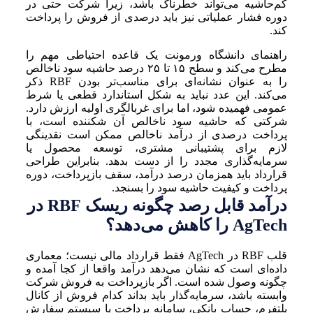
کم‌حاشیه می‌تواند خطرناک باشد، زیرا شرکت حتی در
دوره فشار عملیاتی نیز باید درصدی از فروش را پرداخت
کند.
راهنمای دانشگاه ورمونت یک قاعده احتیاطی مهم را
مطرح می‌کند و سطح ۱۵ تا ۲۵ درصد حاشیه سود ناخالص
را به عنوان نشانه‌ای برای مناسب‌تر بودن RBF ذکر
می‌کند. این عدد نباید به شکل استاندارد قطعی یا شرط
عمومی فهمیده شود، اما برای غربالگری اولیه ارزش دارد.
شرکتی که حاشیه سود ناخالص آن شکننده است، با
پرداخت درصدی از درآمد ناخالص ممکن است نقدینگی
لازم برای پشتیبانی مشتری، توسعه محصول یا
سرمایه‌گذاری مجدد را از دست بدهد. بنابراین طراحی
قرارداد باید همزمان درصد درآمد، سقف بازپرداخت، دوره
پرداخت و کیفیت حاشیه سود را بسنجد.
درآمد قابل رصد چگونه ریسک RBF در
AgTech را کاهش می‌دهد؟
قلب RBF در AgTech فقط قرارداد مالی نیست؛ معماری
داده‌ای است که نشان می‌دهد درآمد واقعا از کجا آمده و
چگونه وصول شده است. اگر بازپرداخت به فروش شرکت
وابسته باشد، سرمایه‌گذار باید بداند کدام فروش از کانال
پلتفرم، حساب بانکی، سامانه پرداخت یا سیستم سفارش