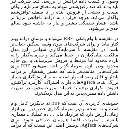
وصول و کیفیت داده تراکنش را بررسی کند. شرکت نیز
باید بداند که ضد رقیق‌شدن سهام به معنای سرمایه رایگان
نیست و بخشی از فروش آینده را تا سقف توافق‌شده
واگذار می‌کند. هرچه قرارداد به درآمد ناخالص نزدیک‌تر
باشد، فشار نقدینگی بیشتر و نیاز به حاشیه سود سالم
جدی‌تر می‌شود.
در مقایسه با وام بانکی، RBF می‌تواند با نوسان درآمد بهتر
کنار بیاید و برای شرکت‌های بدون وثیقه سنگین جذاب‌تر
باشد. در مقایسه با سرمایه‌گذاری سهامی، این مدل
مالکیت بنیان‌گذاران را حفظ می‌کند و سرمایه‌گذار را به
بازده محدود اما مرتبط با فروش می‌رساند. با این حال،
محدود بودن بازده سرمایه‌گذار باعث می‌شود RBF برای
شرکت‌هایی مناسب‌تر باشد که مسیر رشدشان بر درآمد
پایدار و قابل رصد استوار است، نه بر ارزش‌گذاری بسیار
بزرگ آینده. AgTechهای دارای اشتراک، کارمزد تراکنش،
فروش تکراری نهاده یا خدمات مزرعه‌محور، در صورت
داشتن داده ممیزی‌پذیر، به این مدل نزدیک‌ترند.
جمع‌بندی کاربردی آن است که RBF نه جایگزین کامل وام
است و نه نسخه نرم‌تر سرمایه‌گذاری خطرپذیر. این ابزار
زمانی ارزش دارد که قرارداد مالی، داده عملیاتی، معماری
پلتفرم و مقررات افشا هم‌زمان طراحی شوند. برای
شرکت‌های AgTech، پرسش اصلی این نیست که آیا درآمد