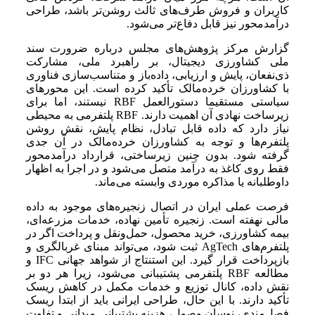
کاربران و فروش طرف‌های ثالث روشن‌تر باشد، طراحی
درآمدمحور نیز قابل دفاع‌تر می‌شود.
گزارش مرکز پژوهش‌های مجلس درباره ضرورت سند
ملی کشاورزی دیجیتال، بر راهبرد ملی، مشارکت
ذی‌نفعان، پایش و ارزیابی، داده‌باز و متناسب‌سازی فناوری
با کشاورزان خرده‌مالک تأکید کرده است. این محورهای
سیاستی مستقیما دستورالعمل RBF نیستند، اما برای
زیرساخت نهادی آن اهمیت دارند. RBF پلتفرمی به محیطی
نیاز دارد که داده قابل تبادل، نظام پایش، نقش روشن
پلتفرم‌ها و توجه به کشاورزان خرده‌مالک در آن جدی
گرفته شود. بدون چنین زیرساختی، قرارداد درآمدمحور
فقط روی کاغذ به درآمد متصل می‌شود و در اجرا به اظهار
داوطلبانه یا مذاکره موردی وابسته می‌ماند.
فرصت عملی ایران در اتصال زنجیره‌های موجود به داده
مالی نهفته است. زنجیره تأمین نهاده، خدمات مزرعه‌ای،
بیمه کشاورزی، خرید محصول، حمل‌ونقل و پرداخت اگر در
پلتفرم‌های AgTech ثبت شود، می‌تواند مبنای غربالگری و
بازپرداخت قرار گیرد. این استنتاج از شواهد جهانی IFC و
مطالعه RBF پلتفرمی پشتیبانی می‌شود، زیرا هر دو بر
نقش داده، کانال توزیع و خدمات مکمل در کاهش ریسک
تأکید دارند. با این حال، طراحی ایرانی باید از ابتدا ریسک
فصل‌مندی، نوسان وصول، هزینه پشتیبانی میدانی و تفاوت