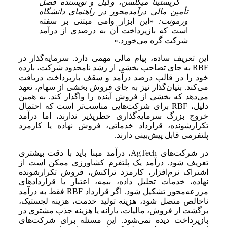
– کریستینا میکلسن، وکیل و نویسنده فصل
تأمین مالی درآمدمحور در راهنمای دانشگاه
ورمونت:
«این ابزار وامی مبتنی بر سفته
است که بازپرداخت آن به درصدی از درآمد
شرکت گره می‌خورد.»
این تعریف ساده، پیام مالی مهمی دارد. سرمایه‌گذار در
RBF به جای تصاحب بخشی از رشد نامحدود شرکت، بازده
خود را در قالب درصد درآمد و سقف بازپرداخت دریافت
می‌کند. بنیان‌گذار نیز به جای فروش بخشی از سهام، تعهد
می‌دهد که بخشی از فروش آینده را واگذار کند. به همین
دلیل، RBF برای شرکت‌هایی مناسب‌تر است که احتمال
خروج بزرگ سرمایه‌گذاری خطرپذیر ندارند، اما درآمد
تکرارشونده، قرارداد خدماتی، فروش نهاده یا کارمزد
پلتفرمی قابل پیش‌بینی دارند.
در شرکت‌های AgTech، درآمد مبنا باید با دقت بیشتری
تعریف شود. درآمد یک پلتفرم کشاورزی ممکن است از
اشتراک نرم‌افزار، کارمزد تراکنش، فروش تکرارشونده
نهاده، خدمات تحلیل داده، بیمه، اعتبار یا قراردادهای
مزرعه‌محور تشکیل شود. اگر قرارداد RBF فقط به درآمد
ناخالص متصل شود، هزینه تولید خدمت، هزینه لجستیک،
برگشت از فروش، مالیات، یارانه یا هزینه جذب مشتری در
بازپرداخت دیده نمی‌شود. این مسئله برای شرکت‌های