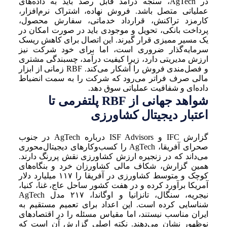
در AgTech، سنجه درآمد قابل رصد باید به داده‌های
عملیاتی متصل باشد. فروش نهاده، اشتراک نرم‌افزار،
کارمزد تراکنش، قرارداد خدماتی، سفارش محصول،
پرداخت بانکی، تحویل و موجودی باید در صورت امکان در
یک مسیر ممیزی قرار گیرند. این اتصال برای کاهش ریسک
سرمایه‌گذار ضروری است، اما برای خود شرکت نیز
ارزش مدیریتی دارد، زیرا کیفیت درآمد، چسبندگی مشتری
و فصل‌مندی فروش را آشکار می‌کند. RBF زمانی از ابزار
مالی صرف فراتر می‌رود که شرکت را به سمت انضباط
داده‌ای و شفافیت عملیاتی سوق دهد.
شواهد جهانی از RBF پلتفرمی تا
اعتبار دیجیتال کشاورزی
گزارش IFC و ISF Advisors درباره AgTech در جنوب
صحرای آفریقا، AgTech را کسب‌وکارهای دیجیتال‌محوری
می‌داند که در زنجیره ارزش کشاورزی نقش پررنگ دارند.
همین گزارش، شکاف مالی کشاورزان خرد و بنگاه‌های
کوچک و متوسط کشاورزی در آفریقا را ۱۱۷ میلیارد دلار
آمریکا برآورد کرده و در هفت کشور ساحل عاج، غنا، کنیا،
نیجریه، سنگال، تانزانیا و اوگاندا، ۲۱۷ مدل AgTech
شناسایی کرده است. این اعداد برای تعمیم مستقیم به
ایران مناسب نیستند، اما مقیاس مسئله را در اقتصادهای
نوظهور نشان می‌دهند. نکته اصلی گزارش آن است که