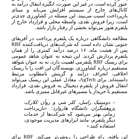
عبور کرده است. در غیر این صورت، انگیزه انتقال درآمد به
کانال‌های خارج از سیستم افزایش می‌یابد و مبنای
بازپرداخت آسیب می‌بیند. این مسئله در کشاورزی جدی‌تر
است، زیرا فروش نقدی، واسطه محلی و قرارداد خارج از
پلتفرم هنوز می‌تواند بخشی از رفتار بازار باشد.
مطالعه دانشگاهی درباره یک پلتفرم پرداخت در آفریقای
جنوبی نشان داده است که شرکت‌های دریافت‌کننده RBF
پس از هشت ماه، ۱۶ درصد درآمد کمتری را از همان
پلتفرم پردازش کردند. این نتیجه به عنوان شاهد عمومی
برای ریسک RBF پلتفرمی اهمیت دارد، نه به عنوان شواهد
مستقیم درباره کشاورزی. نویسندگان این افت را با ریسک
اخلاقی، انحراف درآمد و گزینش نامطلوب مرتبط
دانسته‌اند. برای AgTech، معادل عملی این ریسک می‌تواند
انتقال فروش از پلتفرم دیجیتال به فروش نقدی، قرارداد
مستقیم با خریدار یا مسیرهای غیرقابل ممیزی باشد.
– دومینیک راسل، کلر شی و روآن کلارک،
پژوهشگران دانشگاه هاروارد:
«بازپرداخت
زمانی بهتر می‌شود که شرکت‌ها از خدمات
دیگر پلتفرم، مانند ابزارهای مدیریت موجودی،
استفاده کنند.»
این یافته، راه طراحی را روشن‌تر می‌کند. RBF برای