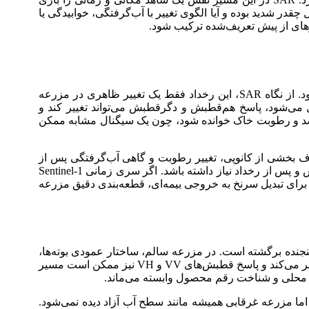
قدر شدید بوده و آیا الگوی تغییر با آب‌گرفتگی، خوابیدگی یا
رهای از پیش تعریف‌شده ترکیب شود.
خوابیدگی محصول به خم‌شدن یا افتادن ساقه و خوشه بر اثر باد، باران، تراکم بالا، ضعف ساقه، بیماری یا وزن خوشه گفته می‌شود. از نگاه SAR، این رخداد فقط یک تغییر ظاهری در مزرعه
یل می‌شود، پاسخ هم‌قطبش و دگرقطبش می‌تواند تغییر کند و
ار مرحله رشد و رطوبت خاک خوانده شود، چون یک سیگنال مشابه ممکن
ف بخشی از کانوپی، تغییر رطوبت و گاهی آب‌گرفتگی پس از
بارندگی شدید ظاهر می‌شود. این ترکیب چندعاملی سبب می‌شود که مدل خسارت تنها بر یک تصویر تکی تکیه نکند و به مقایسه پیش و پس از رخداد نیاز داشته باشد. اگر سری زمانی Sentinel-1
 برای تبدیل سرنخ به خروجی بیمه‌ای، قطعه‌بندی دقیق مزرعه
جنده برگشته است. در مزرعه سالم، ساختار عمودی بوته‌ها،
رطوبت برگ و ساقه، سطح خاک و فاصله میان ردیف‌ها یک الگوی مشخص می‌سازند. با خوابیدگی محصول، بخشی از این هندسه تغییر می‌کند و پاسخ قطبش‌های VV و VH نیز ممکن است مسیر
 محلی و شناخت رقم محصول وابسته می‌ماند.
، اما مزرعه غرقابی همیشه مانند سطح آب آزاد دیده نمی‌شود.