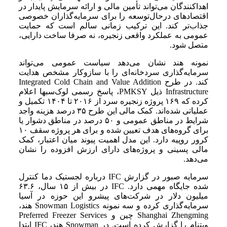
اهداکنندگان می‌تواند تأمین مالی و ارائه سرمایش پایدار در
اقتصادهای درحال‌توسعه را برای سرمایه‌گذاران خصوصی
جذاب‌تر کند. این ترکیب زمانی سالم است که حمایت
عمومی به عملکرد واقعی زنجیره، نه صرفا ساخت دارایی،
متصل شود.
نمونه هند نشان می‌دهد سیاست عمومی می‌تواند
سرمایه‌گذاری سردخانه‌ای را با سازوکار مشخص هدایت
کند. در طرح Integrated Cold Chain and Value Addition
Infrastructure ذیل PMKSY، پاسخ رسمی لوک‌سبها اعلام
کرده که ۱۶۹ پروژه زنجیره سرد از ۲۰۱۶ تا ۱۴۰۴ تکمیل و
عملیاتی شده‌اند. کمک مالی این طرح ۳۵ درصد هزینه واجد
شرایط در مناطق عمومی و ۵۰ درصد در مناطق دشوار یا
برای گروه‌های هدف تعیین شده و برای هر پروژه سقف ۱۰
کرور روپیه دارد. این مدل اهمیت پیوند میان اعتبار، کمک
مالی پسینی و پروژه‌های دارای ارزش افزوده را نشان
می‌دهد.
سرمایه صبور در گزارش IFC درباره لجستیک دما کنترل
شده جایگاه مهمی دارد. IFC در بیش از ۱۵ سال، ۶۳.۶
میلیون دلار در شرکت‌های پیشرو این حوزه در آسیا
سرمایه‌گذاری کرده و سه نمونه Snowman Logistics هند،
Shanghai Zhengming چین و Preferred Freezer Services
ویتنام را گزارش کرده است. در Snowman هند، IFC ابتدا