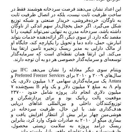
این اعداد نشان می‌دهند فرصت سردخانه هوشمند فقط در
ساخت ظرفیت ثابت نیست، بلکه در اتصال ظرفیت ثابت
به ناوگان، خرده‌فروشی، خریدار صنعتی و شبکه توزیع
شکل می‌گیرد. اگر حمل یخچال‌دار سهم اندکی از ناوگان
داشته باشد، سردخانه مدرن به تنهایی نمی‌تواند کیفیت را تا
مقصد نگه دارد. از سوی دیگر، اگر ارائه‌دهنده خدمات بتواند
انبارش، حمل، داده دما و تحویل را یکپارچه کند، جایگاه او
از مالک دارایی به مدیر ریسک زنجیره تأمین ارتقا پیدا
می‌کند. این ارتقا همان نقطه‌ای است که سرمایه‌گذار
توسعه‌ای و سرمایه‌گذار خصوصی هر دو به آن توجه دارند.
ویتنام سوی دیگر معادله را نشان می‌دهد. IFC بین
سال‌های ۲۰۰۹ و ۲۰۱۰ برای Preferred Freezer Services و
Antara یک سرمایه‌گذاری سهامی ۱.۲ میلیون دلاری، یک
وام A به مبلغ ۷ میلیون دلار و یک وام B بسیج‌شده ۷
میلیون دلاری انجام داد. پروژه شامل حدود ۲۳۷۰۰
موقعیت پالت رباتیک بود و برای پردازشگران و
توزیع‌کنندگان داخلی و بین‌المللی غذاهای دریایی
هدف‌گذاری شد. با این حال، ظرفیت سردخانه در
هوشی‌مین چهار برابر بیش از انتظار افزایش یافت و
بیماری میگو از ۲۰۱۰ به صادرات شوک وارد کرد، بنابراین
ریسک درآمد پروژه به سلامت زیستی محصول،
ظرفیت‌سازی رقبا و تقاضای واقعی بازار وابسته ماند.