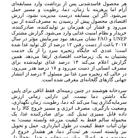
هر محصول فاسدشدنی پس از برداشت وارد مسابقه‌ای
آرام اما پرهزینه با زمان، دما، رطوبت و مسیر حمل
می‌شود. اگر این مسابقه درست مدیریت نشود، ارزش
اقتصادی محصول پیش از رسیدن به مصرف‌کننده از بین
می‌رود و فشار آن هم‌زمان بر تولیدکننده، صادرکننده،
خریدار و نظام امنیت غذایی وارد می‌شود. گزارش مشترک
UNEP و FAO نشان می‌دهد نبود سرمایش مؤثر در سال
۲۰۱۷ باعث از دست رفتن ۱۲ درصد از کل تولید غذا شده
است؛ عددی که جایگاه زنجیره سرد را از یک خدمت
پشتیبان به یک زیرساخت اقتصادی ارتقا می‌دهد. همین
گزارش اعلام می‌کند ۱۴ درصد غذای تولیدشده برای
مصرف انسانی از دست می‌رود و ۱۷ درصد هدر می‌رود،
در حالی که زنجیره سرد غذا نیز مسئول ۴ درصد از انتشار
جهانی گازهای گلخانه‌ای معرفی شده است.
سردخانه هوشمند در چنین زمینه‌ای فقط اتاقی برای پایین
نگه داشتن دما نیست. این دارایی زمانی ارزش
سرمایه‌گذاری پیدا می‌کند که دما، رطوبت، زمان نگهداری،
وضعیت بارگیری، مصرف انرژی و مسیر خروج کالا را به
داده قابل ممیزی تبدیل کند. برای صادرکننده غذا، یک
محموله سالم فقط به کیفیت مزرعه وابسته نیست؛ به
توان اثبات حفظ کیفیت در طول انبارداری، حمل و تحویل
نیز وابسته است. هر ثبت‌گر دما، هر هشدار خروج از
محدوده و هر اتصال میان سردخانه و حمل یخچال‌دار