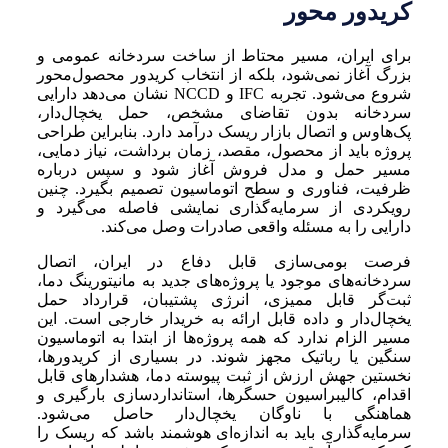
کریدور محور
برای ایران، مسیر محتاط از ساخت سردخانه عمومی و
بزرگ آغاز نمی‌شود، بلکه از انتخاب کریدور محصول‌محور
شروع می‌شود. تجربه IFC و NCCD نشان می‌دهد دارایی
سردخانه بدون تقاضای مشخص، حمل یخچال‌دار،
پک‌هاوس و اتصال بازار ریسک درآمد دارد. بنابراین طراحی
پروژه باید از محصول، مقصد، زمان برداشت، نیاز دمایی،
مسیر حمل و مدل فروش آغاز شود و سپس درباره
ظرفیت، فناوری و سطح اتوماسیون تصمیم بگیرد. چنین
رویکردی از سرمایه‌گذاری نمایشی فاصله می‌گیرد و
دارایی را به مسئله واقعی صادرات وصل می‌کند.
فرصت بومی‌سازی قابل دفاع در ایران، اتصال
سردخانه‌های موجود یا پروژه‌های جدید به مانیتورینگ دما،
ثبت‌گر قابل ممیزی، انرژی پشتیبان، قرارداد حمل
یخچال‌دار و داده قابل ارائه به خریدار خارجی است. این
مسیر الزام ندارد که همه پروژه‌ها از ابتدا به اتوماسیون
سنگین یا رباتیک مجهز شوند. در بسیاری از کریدورها،
نخستین جهش ارزش از ثبت پیوسته دما، هشدارهای قابل
اقدام، کالیبراسیون حسگرها، استانداردسازی بارگیری و
هماهنگی با ناوگان یخچال‌دار حاصل می‌شود.
سرمایه‌گذاری باید به اندازه‌ای هوشمند باشد که ریسک را