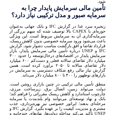
شود.
تأمین مالی سرمایش پایدار چرا به
سرمایه صبور و مدل ترکیبی نیاز دارد؟
زنجیره سرد غذا در گزارش IFC و بانک جهانی به‌عنوان
حوزه‌ای با CAPEX بالا توصیف شده که سهم بزرگی از
سرمایه‌گذاری آن به سرمایش مربوط است. این ویژگی
باعث می‌شود ورود سرمایه خصوصی بدون کاهش ریسک،
قرارداد تقاضا و افق بازگشت مناسب دشوار شود. گزارش
IFC و UNEP درباره تأمین مالی سرمایش پایدار، بازار
سرمایش پایدار در اقتصادهای درحال‌توسعه را حدود ۳۰۰
میلیارد دلار تقاضای سالانه فعلی و دست‌کم ۶۰۰ میلیارد
دلار تقاضای سالانه تا ۲۰۵۰ برآورد کرده است. همین
گزارش نیاز مالی رفع شکاف دسترسی به سرمایش در
بازارهای نوظهور را ۴۰۰ تا ۸۰۰ میلیارد دلار می‌داند.
منطق تأمین مالی ترکیبی در چنین بازاری روشن است.
دولت می‌تواند زمین، اتصال برق، زیرساخت مرزی،
چارچوب استاندارد و کاهش ریسک مقرراتی را فراهم کند؛
بانک و نهاد توسعه‌ای می‌توانند وام بلندمدت یا سرمایه
مرحله‌ای بدهند؛ اپراتور خصوصی نیز بهره‌برداری، جذب
مشتری و مدیریت کیفیت را بر عهده بگیرد. گزارش IFC و
UNEP تأکید می‌کند مداخله دولت‌ها، نهادهای چندجانبه و