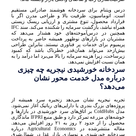
درس ویتنام برای سردخانه هوشمند صادراتی مستقیم
است. اتوماسیون، ظرفیت بالا و طراحی مدرن اگر با
قرارداد محصول، تنوع مشتری و ارزیابی ریسک زیستی
همراه نباشد، بازگشت سرمایه را شکننده می‌کند. سند IFC
همچنین در درس‌آموخته‌های خود هشدار می‌دهد که
مشتریان در بازارهای نوظهور همیشه حاضر به پرداخت
پریمیوم برای خدمات پر فناوری نیستند. بنابراین طراحی
بیش‌ازحد می‌تواند همان‌قدر خطرناک باشد که کمبود
زیرساخت، زیرا هزینه سرمایه را بالا می‌برد اما درآمد را به
همان نسبت افزایش نمی‌دهد.
سردخانه خورشیدی نیجریه چه چیزی
درباره مدل خدمت محور نشان
می‌دهد؟
تجربه نیجریه نشان می‌دهد زنجیره سرد همیشه از
پروژه‌های بزرگ بندری یا دارایی‌های رباتیک آغاز نمی‌شود.
مدل ColdHubs بر اتاق‌های سرد خورشیدی در بازارها و
خوشه‌های مزرعه تمرکز دارد و طبق منبع IFPRI ماندگاری
محصول را از حدود ۲ روز به ۲۱ روز افزایش می‌دهد.
مقاله منتشرشده در Agricultural Economics درباره
سردخانه خورشیدی و نوسازی بازار غذا در شمال‌شرق