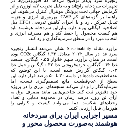
زنجیره سرد پایدار توضیح می‌دهد که فلوروکربن‌ها در
تجهیزات سردخانه رایج‌اند و به دلیل تخریب لایه اوزون و اثر
گرمایش جهانی تحت پروتکل مونترال کنترل می‌شوند. این
راهنما بر گزینه‌های کم GWP، بهره‌وری انرژی و هزینه
تبدیل تمرکز دارد و با اجرای کاهش تدریجی HFCs ذیل
اصلاحیه کیگالی پیوند دارد. بنابراین سردخانه هوشمند باید
هم کیفیت محصول را حفظ کند و هم مصرف انرژی و
انتخاب مبرد را در منطق سرمایه‌گذاری وارد کند.
برآورد مقاله Sustainability نشان می‌دهد انتشار زنجیره
سرد غذا در سال ۲۰۲۲ معادل ۱.۳۲ گیگاتن CO2e بوده
است. در همان برآورد، سهم خانوار ۰.۵۵ گیگاتن، صنعت
غذا ۰.۴۲ گیگاتن، خرده‌فروشی غذا ۰.۳۲ گیگاتن و حمل غذا
۰.۰۳ گیگاتن گزارش شده است، با این توضیح که
عدم‌قطعیت داده‌ها در دامنه ۳۰ تا ۵۰ درصد قرار دارد. این
سطح از عدم‌قطعیت مانع تصمیم‌گیری نیست، اما
سرمایه‌گذار را وادار می‌کند سنجه‌های انرژی را در پروژه
خود دقیق‌تر ثبت کند. شاخص‌هایی مانند مصرف برق به
ازای تن روز، درصد زمان در محدوده دمایی و تعداد
رخدادهای شکست دما می‌توانند کیفیت و کارایی را
هم‌زمان قابل ارزیابی کنند.
مسیر اجرایی ایران برای سردخانه
هوشمند به‌صورت محصول محور و