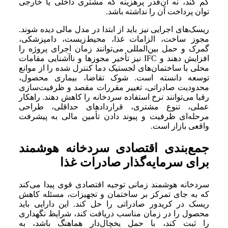
کم کند، نه آن‌قدر پرهزینه که مشتری داخلی یا خارجی
توان پرداخت آن را نداشته باشد.
ریسک‌های اجرایی نیز باید از ابتدا در مدل مالی دیده شوند.
مجوز ساخت، الزامات غذا، محیط‌زیست، دامپزشکی،
گمرک و حمل بین‌المللی می‌توانند زمان اجرای پروژه را
افزایش دهند و IFC نیز تأخیر مجوزها و ناآشنایی مقامات
محلی با ساختمان‌های لجستیک دما کنترل شده را از موانع
توسعه دانسته است. شوک تقاضا، بیماری محصول،
محدودیت صادراتی، تغییر مقررات مقصد و ظرفیت‌سازی
رقبا می‌توانند نرخ استفاده سردخانه را کاهش دهند. راهکار
عملی، تنوع مشتری، قراردادهای حداقلی، طراحی
مرحله‌ای ظرفیت و پیوند دادن تأمین مالی به پیشرفت
واقعی بازار است.
جمع‌بندی اقتصادی سردخانه هوشمند
برای سرمایه‌گذار صادرات غذا
سردخانه هوشمند زمانی توجیه اقتصادی قوی پیدا می‌کند
که به جای تمرکز بر ساختمان و تجهیزات، مسئله کاهش
ریسک در کریدور صادراتی را حل کند. این دارایی باید
محصول را در زمان مناسب دریافت کند، شرایط نگهداری
را ثبت کند، با حمل یخچال‌دار هماهنگ باشد، به