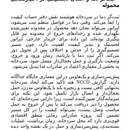
محموله
ثبت‌گر دما در سردخانه هوشمند نقش دفتر حساب کیفیت
را ایفا می‌کند. وقتی دما در فواصل منظم ثبت می‌شود،
اپراتور می‌تواند نشان دهد محصول در محدوده تعیین‌شده
نگهداری شده و رخدادهای خروج از محدوده نیز قابل
پیگیری بوده‌اند. این داده برای خریدار خارجی، اپراتور
لجستیک و مدیر کیفیت اهمیت دارد، چون مسیر
تصمیم‌گیری را از حدس و اختلاف پس از تحویل دور
می‌کند. اگر ثبت دما با بارنامه، زمان ورود و خروج،
وضعیت بارگیری و حمل یخچال‌دار متصل شود، سردخانه
به بخشی از معماری اعتماد در صادرات غذا تبدیل می‌شود.
پیش‌سردسازی و پک‌هاوس در این معماری جایگاه جداگانه
دارند. گزارش NCCD هند تأکید می‌کند ایجاد سردخانه
به‌تنهایی کافی نیست و زنجیره باید با پک‌هاوس مدرن، حمل
یخچال‌دار و اتصال بازار تکمیل شود. این نکته برای
سرمایه‌گذار تعیین‌کننده است، زیرا دارایی سردخانه‌ای که
محصول را دیر دریافت می‌کند یا پس از خروج به حمل
مناسب وصل نیست، نمی‌تواند کیفیت را در کل مسیر
تضمین کند. پروژه صادراتی زمانی منطق اقتصادی
قوی‌تری دارد که محل سردخانه، زمان برداشت، عملیات
بسته‌بندی، پیش‌سردسازی و حمل در یک نقشه واحد دیده