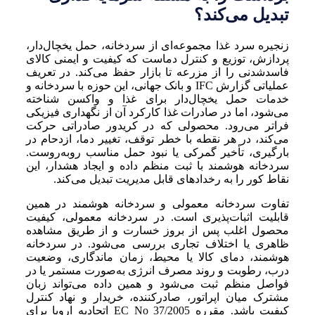
تبدیل می‌کند؟
زنجیره سرد غذا مجموعه‌ای از سردخانه، حمل یخچال‌دار،
پردازش، توزیع و کنترل دماست که کیفیت و ایمنی کالای
فاسدشدنی را از مزرعه تا بازار حفظ می‌کند. در تعریف
عملیاتی گزارش IFC و بانک جهانی، این حوزه با سردخانه و
خدمات حمل یخچال‌دار برای غذا و واکسن شناخته
می‌شود، اما در صادرات غذا کارکرد آن از نگهداری فیزیکی
فراتر می‌رود. محصولی که در کریدور صادراتی حرکت
می‌کند، در هر نقطه با خطر توقف، تغییر دما، ازدحام در
بارگیری، تأخیر گمرکی یا نبود حمل مناسب روبه‌روست.
سردخانه هوشمند با ثبت منظم داده و ایجاد هشدار، این
نقاط کور را به رخدادهای قابل مدیریت تبدیل می‌کند.
تفاوت سردخانه معمولی و سردخانه هوشمند در همین
قابلیت اثبات‌پذیری است. در سردخانه معمولی، کیفیت
محصول اغلب پس از بروز خسارت و از طریق مشاهده
ظاهری یا اختلاف تجاری بررسی می‌شود. در سردخانه
هوشمند، دمای کالا یا محیط، زمان ماندگاری، وضعیت
درب، رطوبت و روند مصرف انرژی به‌صورت مستمر یا در
فواصل منظم ثبت می‌شود و همین داده می‌تواند زبان
مشترک میان اپراتور، صادرکننده، خریدار و نهاد کنترل
کیفیت باشد. مقرره EC No 37/2005 اتحادیه اروپا برای