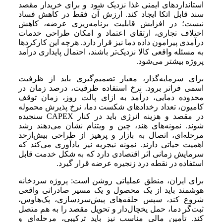
استانداردهای ایمنی غذا نزدیک شود و برای خریدار مقصد
سند قابل اتکا ایجاد کند. ارزش آن فقط در کاهش فساد
نیست؛ در افزایش قابلیت برنامه‌ریزی عرضه، کاهش
اختلاف تجاری، ارتقای اعتماد و امکان طراحی خدمات
درآمدی پیرامون داده دما نیز قرار دارد. هرچه این کارکردها
به مسئله واقعی کالا نزدیک‌تر باشند، احتمال پایداری درآمد
پروژه بیشتر می‌شود.
برای سرمایه‌گذار، معیار تصمیم‌گیری باید از ظرفیت
اسمی فراتر برود. نرخ استفاده ظرفیت، درصد زمان در
محدوده دمایی، درآمد به ازای پالت روز، زمان توقف
کامیون، تعداد رخدادهای شکست دما، نرخ پذیرش محموله
در مقصد و هزینه انرژی باید در کنار CAPEX سنجیده
شوند. نمونه‌های هند، چین و ویتنام نشان می‌دهند رشد
مرحله‌ای، اتصال به بازار و پرهیز از طراحی بیش‌ازحد
اهمیت حیاتی دارند. نمونه نیجریه نیز یادآوری می‌کند که
سرمایش زمانی اثر اقتصادی دارد که به شکل خدمت قابل
استفاده در نقطه درد زنجیره عرضه قرار گیرد.
برای ایران، منطق عملیاتی روشن است: پروژه سردخانه
هوشمند باید از یک محصول و یک مسیر صادراتی واقعی
شروع کند، سپس حلقه‌های پیش‌سردسازی، پک‌هاوس،
ثبت‌گر دما، حمل یخچال‌دار و تحویل مقصد را به هم متصل
کند. تأمین مالی مناسب نیز باید ترکیبی، مرحله‌ای و