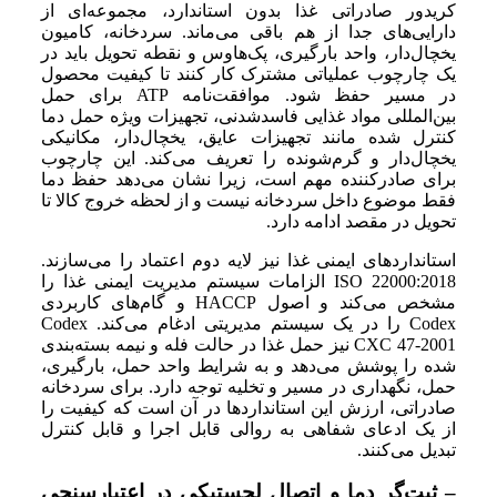
کریدور صادراتی غذا بدون استاندارد، مجموعه‌ای از
دارایی‌های جدا از هم باقی می‌ماند. سردخانه، کامیون
یخچال‌دار، واحد بارگیری، پک‌هاوس و نقطه تحویل باید در
یک چارچوب عملیاتی مشترک کار کنند تا کیفیت محصول
در مسیر حفظ شود. موافقت‌نامه ATP برای حمل
بین‌المللی مواد غذایی فاسدشدنی، تجهیزات ویژه حمل دما
کنترل شده مانند تجهیزات عایق، یخچال‌دار، مکانیکی
یخچال‌دار و گرم‌شونده را تعریف می‌کند. این چارچوب
برای صادرکننده مهم است، زیرا نشان می‌دهد حفظ دما
فقط موضوع داخل سردخانه نیست و از لحظه خروج کالا تا
تحویل در مقصد ادامه دارد.
استانداردهای ایمنی غذا نیز لایه دوم اعتماد را می‌سازند.
ISO 22000:2018 الزامات سیستم مدیریت ایمنی غذا را
مشخص می‌کند و اصول HACCP و گام‌های کاربردی
Codex را در یک سیستم مدیریتی ادغام می‌کند. Codex
CXC 47-2001 نیز حمل غذا در حالت فله و نیمه بسته‌بندی
شده را پوشش می‌دهد و به شرایط واحد حمل، بارگیری،
حمل، نگهداری در مسیر و تخلیه توجه دارد. برای سردخانه
صادراتی، ارزش این استانداردها در آن است که کیفیت را
از یک ادعای شفاهی به روالی قابل اجرا و قابل کنترل
تبدیل می‌کنند.
– ثبت‌گر دما و اتصال لجستیکی در اعتبارسنجی