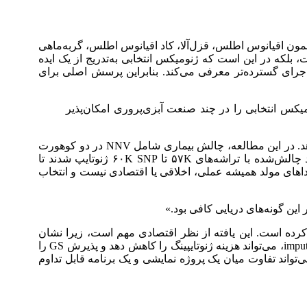
ران نشان داده است که ژنومیکس انتخابی در گونه‌های اصلی آبزی‌پروری کشورهای عضو ICES مانند سالمون اقیانوس اطلس، قزل‌آلا، کاد اقیانوس اطلس، گربه‌ماهی
لکه در این است که ژنومیکس انتخابی به‌تدریج از یک ایده
 اجرای گسترده‌تر معرفی می‌کند. بنابراین پرسش اصلی برای
کس انتخابی را در چند صنعت آبزی‌پروری امکان‌پذیر
مطالعه Griot و همکاران درباره سی‌باس اروپایی و سی‌بریم طلایی، یک نمونه روشن از پیوند ژنومیکس با مسئله بیماری ارائه می‌دهد. در این مطالعه، چالش بیماری شامل NNV در دو کوهورت
سی‌باس، Vibrio harveyi در یک کوهورت سی‌باس و Photobacterium damselae subsp. piscicida در یک کوهورت سی‌بریم بود. افراد چالش‌شده با تراشه‌های ۵۷K تا ۶۰K SNP ژنوتایپ شدند تا
اهای مولد همیشه عملی، اخلاقی یا اقتصادی نیست و انتخاب
ش‌بینی مقاومت بیماری حفظ کرده است. این یافته از نظر اقتصادی مهم است، زیرا نشان
می‌دهد برنامه هچری الزاماً نباید در همه مراحل به پنل‌های بسیار پرتراکم وابسته بماند. پنل کم‌تراکم، همراه با روش‌هایی مانند imputation، می‌تواند هزینه ژنوتایپینگ را کاهش دهد و پذیرش GS را
تواند تفاوت میان یک پروژه نمایشی و یک برنامه قابل تداوم