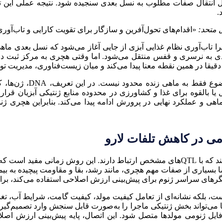
حتمال انتقال صفات مطلوب به نسل بعدی سنجیده شود. نتیجه عملی این ت
.
 متحد:
«اقدام‌های تحول‌آفرین و سازگار برای تقویت کارایی و تاب‌آور
 تاب‌آوری نظام غذایی آبزی از جایی آغاز می‌شود که نسل بعدی ماه
ی به نرسری و قفس منتقل می‌شود. اما وقتی هچری به مرکز ثبت داد
یقا در همین نقطه معنا پیدا می‌کند و میان زیست‌فناوری، مدیریت تولی
تعریف FAO از منابع ژنتی
 یا بالقوه برای غذا و کشاورزی در محدوده منابع ژنتیکی آبزیان قرار
‌ماهی و عملکرد نهایی در پرورش ادامه پیدا می‌کند. بنابراین هچری 
می در کاهش تلفات لارو
گزینش نشانگرمحور یا MAS معمولا بر نشانگرهایی تکیه می‌کند که با QTLهای مشخص ارتباط
 اما بسیاری از صفات مهم هچری، مانند رشد، بقا و مقاومت پیچیده به بی
ست، بلکه نشانه‌ای از تعامل کیفیت مولد، کیفیت گامت، شرایط آب، ت
اما می‌تواند بخش ژنتیکی ماجرا را به‌صورت قابل سنجش وارد تصمیم‌گ
 پروفایل ژنومی مولدها متصل شود. این اتصال، پایه پیش‌بینی ارزش 