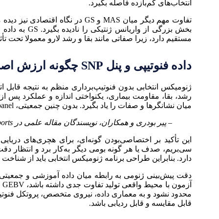
انتخاب‌های کم‌بازده فاصله بگیرد.
بخش بزرگی از
مستقیم دارد، زیرا صفاتی مانند بقا و رشد لارو معمولا تحت ت
داده فنوتیپی و پنل SNP چگونه ارزش اصلاحی مولد را می‌سازند؟
ژنومیکس انتخابی بدون فنوتیپ‌برداری منظم به نتیجه قابل ات
رشد، بقا، مقاومت بیماری، یکنواختی اندازه و عملکرد پس از ا
میان نشانگرها و صفات را یاد بگیرد. بدون چنین جمعیتی، SNP panel فقط یک ابزار آزمایشگاهی باقی می‌ماند و به تصمیم اصلاحی قابل اعتماد تبدیل نمی‌شود.
– پیر بودری و همکاران، نویسندگان مقاله علمی در Aquaculture Reports:
این تأکید بر اختصاصی‌بودن گونه‌ای، برای هچری‌های دریای
سی‌بریم، صدف یا هر گونه بومی دیگر به‌کار برد و انتظار
دارد. بنابراین طراحی برنامه ژنومیکس انتخابی باید از شناخ
دقت پیش‌بینی ژنومی به رابطه میان داده آموزشی و جمعیتی 
آ
محدود نشود و به معماری داده، نیروی متخصص، پروتکل فنوتیپ‌
قابل مقایسه و قابل ردیابی باشد.