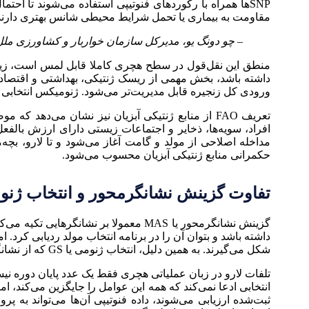
SNPها همراه با رکوردهای فنوتیپی استفاده می‌شوند تا ا
مقاومت به بیماری یا تحمل شرایط محیطی شانس بهتری دارند
– چو دونگ یو، مدیرکل سازمان خواربار و کشاورزی ملل
منطق این نقل‌قول در سطح هچری کاملا قابل لمس است، زیرا
داشته باشد، بخش مهمی از ریسک ژنتیکی، بهداشتی و اقتصاد
ورودی کل زنجیره قابل مدیریت‌تر می‌شود. ژنومیکس انتخابی دق
افراد، سویه‌ها، ذخایر و اجتماعات زیستی دارای ارزش بالفعل
مداخله اصلاحی از مولد و گامت آغاز می‌شود و تا لارو، بچه
حکمرانی منابع ژنتیکی آبزیان محسوب می‌شود.
تفاوت گزینش نشانگرمحور و انتخاب ژنو
داشته باشد و بتوان آن را در برنامه انتخاب مولد ردیابی کرد.
شکل می‌گیرند. به همین دلیل، انتخاب ژنومی یا GS که از نشانگرهای سراسر ژنوم برای پیش‌بینی ارزش اصلاحی استفاده می‌کند، برای صفات پیچیده هچری و نرسری مناسب‌تر است.
تلفات لارو در زبان عملیاتی هچری فقط یک عدد پایان دوره نی
انتخابی ادعا نمی‌کند که همه این عوامل را جایگزین می‌کند، 
ثبت‌شده ارزیابی می‌شوند، داده فنوتیپی آن‌ها می‌تواند به