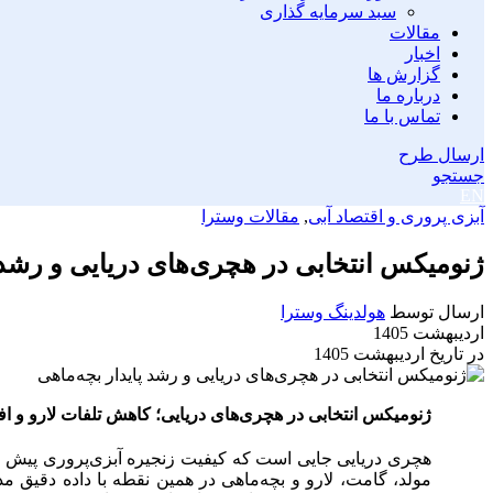
سبد سرمایه گذاری
مقالات
اخبار
گزارش ها
درباره ما
تماس با ما
ارسال طرح
جستجو
EN
آبزی پروری و اقتصاد آبی
,
مقالات وسترا
ژنومیکس انتخابی در هچری‌های دریایی و رشد
ارسال توسط
هولدینگ وسترا
اردیبهشت 1405
در تاریخ اردیبهشت 1405
ژنومیکس انتخابی در هچری‌های دریایی؛ کاهش تلفات لارو و 
هچری دریایی جایی است که کیفیت زنجیره آبزی‌پروری پیش از
مولد، گامت، لارو و بچه‌ماهی در همین نقطه با داده دقیق م