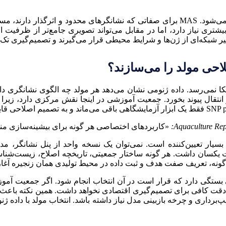
تفاوت مهم دیگر میان MAS و GS در نگاه اقتصادی نیز دیده می‌شود. MAS برای صفاتی که 
 واریانس ژنتیکی را نادیده بگیرد. GS به داده بیشتری نیاز دارد، اما در مقابل می‌تواند تصو
أثیر شبکه‌ای از ژن‌ها و شرایط محیطی قرار می‌گیرند و تصمیم‌گیری تک
کا نمی‌رسد. داده ژنومی نشان می‌دهد هر مولد چه الگوی نشانگری دا
نتقال پیوند بخورد. جمعیت آموزشی در اینجا نقش مرکزی دارد، زیرا ب
«کاربردهای اختصاصی هر گونه برای بیشینه‌سازی منفع
ی بسیار تعیین‌کننده است. نمی‌توان یک نسخه واحد از پنل نشانگر، 
 دقت یکسان داشت. هر گونه ساختار جمعیتی، تاریخچه اصلاح، زیست‌ش
ت گونه، تعریف صفت هدف و ثبت داده در محیط تولیدی همان زنجیره آغاز
بستگی دارد که قرار است در آن انتخاب انجام شود. اگر جمعیت آموز
زمون با محیط واقعی تولید تفاوت جدی داشته باشد، GEBV دقت کافی برای تصمیم‌گیری اقتصادی نخو
برداری و چرخه بازبینی مدل نیاز داشته باشد. انتخاب مولد با داده ژ