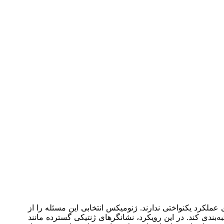
عملکرد یکنواختی ندارند. ژنومیکس انتخابی این مسئله را از
 و تجربه به سطح داده منتقل می‌کند و به هچری اجازه می‌دهد مولدها را بر اساس ارزش اصلاحی ژنومی یا GEBV رتبه‌بندی کند. در این رویکرد، نشانگرهای ژنتیکی گسترده مانند