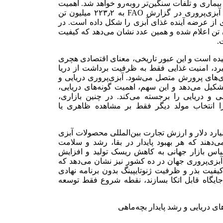
یماری و تلفات سنگین‌تر روبه‌رو خواهد شد. اهمیت
این نقطه زمانی روشن‌تر می‌شود که تولید جهانی شیلات و آبزی‌پروری در گزارش FAO به ۲۲۳٫۲ میلیون تن
 بخش تعیین‌کننده‌ای از عرضه آینده غذای آبزی را شکل داده است. در
ولید جانوران آبزی از آبزی‌پروری ۹۴٫۴ میلیون تن اعلام شده و همین عدد نشان می‌دهد که کیفیت
.
 تولید جانوران آبزی جهان به ۵۱ درصد رسیده است و این عبور تاریخی، معنای اقتصادی هچری
یرد، امنیت غذایی فقط به ظرفیت برداشت از دریا
دی‌های پرورش متصل می‌شود. آبزی‌پروری دریایی و
ان را تشکیل می‌دهد و این سهم، اهمیت گونه‌های دریایی،
 و دریایی را برجسته می‌کند. در چنین بازاری،
یرا انتخاب مولد دیگر فقط بر مشاهده ظاهری یا
لید آبزی‌پروری جهان در گزارش FAO حدود ۳۱۳ میلیارد دلار و ارزش تجارت بین‌المللی محصولات آبزی
ان می‌دهند که هر بهبود پایدار در بقا، رشد و سلامت
یاس بازار جهانی به کاهش ریسک تولید و افزایش
کند. تمرکز بیش از ۸۹٫۸ درصد تولید آبزی‌پروری جهان در ده کشور نیز نشان می‌دهد که
کیفیت بذر و ظرفیت ژنوتایپینگ بدون برنامه نهادی
ایگاه قابل اتکا بسازند، نقطه شروع فقط توسعه