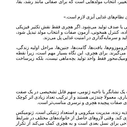
غییر، انتخاب مولدهایی است که برای صفاتی مانند رشد، بقا،
ی نظام‌های غذایی آبزی لازم است.»
ی یا صدف تولید می‌شود. اگر هچری فقط نقش تکثیر فیزیکی
ه، کنترل همخونی، آزمون صفات و انتخاب مولد تبدیل شود،
د و سرمایه‌گذاری در امنیت غذایی پل می‌زند.
کی آبزیان نیز نشان می‌دهد که موضوع فقط به ماهی زنده محدود نیست. در این تعریف، DNA، ژن‌ها، کروموزوم‌ها، بافت‌ها، گامت‌ها، جنین‌ها، مراحل اولیه زندگی،
 می‌گیرند. برای هچری، این نگاه بسیار مهم است، زیرا نقطه
ژنومیک‌محور فقط واحد تولید بچه‌ماهی نیست، بلکه زیرساخت
 دارند. این روش زمانی مفید است که یک نشانگر یا ناحیه ژنومی، سهم قابل تشخیصی در یک صفت
ماری، معمولا چندژنی هستند و از ترکیب تعداد زیادی اثر کوچک
غذیه زنده، مدیریت میکروبی و استعداد ژنتیکی است. ژنومیکس
یری کند. وقتی لاروهای حاصل از خانواده‌های مختلف در شرایط
اصلاحی برای نسل بعدی است و به هچری کمک می‌کند از تکرار