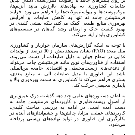
بر روی بسترهای جامد با رطوبت کنترل‌شده، امکان تبدیل
ضایعات کشاورزی به نهاده‌های باارزش مانند آنزیم‌ها،
بیوکمپوست‌ها و بیواستیمولانت‌ها را فراهم می‌آورد. فرآیند
فرمنتیشن جامد نه تنها به کاهش ضایعات و افزایش
بهره‌وری منابع طبیعی کمک می‌کند، بلکه نقشی کلیدی در
بهبود کیفیت خاک و ارتقای رشد گیاهان در سیستم‌های
کشاورزی پایدار ایفا می‌کند.
با توجه به اینکه گزارش‌های سازمان خواربار و کشاورزی
ملل متحد (FAO) نشان می‌دهد بیش از 30 درصد از تولیدات
غذایی در سطح جهان به دلیل ضایعات، از دست می‌روند،
استفاده از فناوری‌های نوین مانند فرمنتیشن جامد می‌تواند
از دغدغه‌های زیست‌محیطی و اقتصادی جامعه بین‌المللی
باشد. این فناوری با تبدیل ضایعات آلی به منابع مغذی،
بستری فراهم می‌کند تا کشاورزی به سمت بهره‌وری بالا و
پایداری محیطی حرکت کند.
به لطف دستاوردهای علمی چند دهه گذشته، درک عمیق‌تری
از اصول زیست‌فناوری و کاربردهای فرمنتیشن جامد به
دست آمده است. در ادامه به بررسی مباحث کلیدی،
کاربردهای عملی، مزایا، چالش‌ها و چشم‌اندازهای آینده در
بکارگیری این فناوری در تولید نهاده‌های زیستی پرداخته
می‌شود.