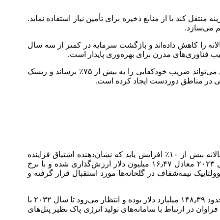
ه ساعات کم‌هزینه منتقل کند یا از منابع ذخیره برای تأمین نیاز استفاده نماید.
م می‌سازد.
ه سامانه‌های هوشمند مدیریت انرژی را به‌کار گرفتند، تا ۳۰٪ هزینه‌های انرژی سالانه را کاهش داده‌اند و بازگشت سرمایه در کمتر از سه سال
ب فناوری‌های مدرن برای بهره‌وری پایدار است.
آزمون‌های میدانی در گلخانه‌های اروپایی نیز تأیید کرده است که ترکیب درست حسگرها، الگوریتم‌های پیش‌بین و ذخیره‌سازی انرژی می‌تواند ضریب خودکفایی را به بیش از ۷۵٪ برساند و ریسک
تی در مناطق دوردست ایجاد کرده است.
ارزش بازار گلخانه‌های هوشمند در سال ۲۰۲۳ بیش از ۲ میلیارد دلار برآورد شده و پیش‌بینی می‌شود تا سال ۲۰۳۲ با نرخ رشد سالانه بیش از ۱۰٪ افزایش یابد که نشان‌دهنده اشتیاق فزاینده
تولیدکنندگان به کاهش هزینه‌های عملیاتی و بهبود کیفیت محصولات است. از سوی دیگر، بازار سلول‌های خورشیدی شفاف در سال ۲۰۲۳ معادل ۱۶٫۴۷ میلیون دلار ارزش‌گذاری شده و با نرخ
غام فناوری‌های فتوولتاییک نیمه‌شفاف در گلخانه‌ها مورد استقبال قرار گرفته و
علاوه بر این، بازار جهانی انرژی خورشیدی نیز با شتاب بالایی در حال گسترش است، به‌طوری‌که اندازه کل این بازار در سال ۲۰۲۴ حدود ۱۴۸٫۳۹ میلیارد دلار بوده و انتظار می‌رود تا سال ۲۰۳۲ با
ذاری فراوان در ارتباط با سامانه‌های تولید انرژی پاک نظیر پنل‌های