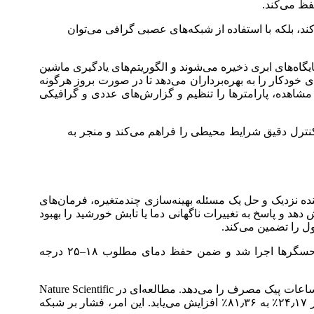
فظ می‌کند.
‌کند، بلکه با استفاده از شبکه‌های عصبی گرافی می‌توان
ریخی در پایگاه‌های ابری ذخیره می‌شوند و الگوریتم‌های یادگیری ماشین
 خودکار را به بهره‌برداران می‌دهد تا در صورت بروز هرگونه
ا مشاهده، پارامترها را تنظیم و گزارش‌های عددی و گرافیکی
ن کنترل دقیق شرایط محیطی را فراهم می‌کند و منجر به
گلخانه در آینده نزدیک و حل یک مسئله بهینه‌سازی چندمتغیره، فرمان‌های
‌کند. تحقیقات نشان داده است که MPC در مقایسه با روش‌های سنتی می‌تواند مصرف انرژی را تا ۲۰–۲۵٪ کاهش دهد و پاسخ به تغییرات ناگهانی دما یا تابش خورشید را بهبود
در یک پیاده‌سازی عملی در گلخانه تجاری، الگوریتم MPC بر مبنای مدل‌های دینامیکی ساده‌شده گلخانه و داده‌های ۱۵ دقیقه‌ای حسگرها اجرا شد و ضمن حفظ دمای مطلوب ۱۸–۲۵ درجه
استفاده از باتری‌های لیتیم-یونی یا فلویید (Flow Battery) در کنار پنل‌های خورشیدی، امکان انبارش انرژی اضافی و استفاده از آن در ساعات پیک مصرف را می‌دهد. مطالعه‌ای در Nature Scientific
Reports نشان می‌دهد که با افزودن سیستم ذخیره‌سازی انرژی، نسبت خودکفایی در تابستان از ۴۳٫۴۳٪ به ۶۹٫۴۵٪ و در زمستان از ۲۴٫۱۷٪ به ۸۱٫۳۶٪ افزایش می‌یابد. این امر، فشار بر شبکه