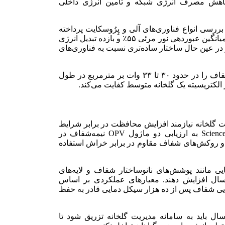
 کاهش مصرف انرژی شبکه و تامین انرژی داخلی
RSC منتشر شده است به بررسی انواع فناوری‌های آلی و پِرُوسکایت پرداخته
است. نتایج نشان می‌دهد سلول‌های پِرُوسکایت نیمه‌شفاف با میانگین عبوردهی نور مرئی ۵۵٪ و بازده تبدیل انرژی
 و در عین حال ساختار ساده‌تری نسبت به فناوری‌های
آزمایش‌های میدانی نیز میزان تولید توان الکتریکی پنل‌های شفاف را در حدود ۳۰ تا ۳۳ وات بر مترمربع در طول
 الکتریسیته یک گلخانه متوسط کفایت می‌کند.
ت گلخانه نیازمند افزایش محافظت در برابر شرایط
جوی و تابش مستقیم خورشید است. مطالعه‌ای در ScienceDirect به ارزیابی دو ماژول OPV نیمه‌شفاف در
نل‌های گلخانه پرداخته و توصیه کرده از پوشش‌های ضدUV و روکش‌های شفاف مقاوم در برابر خراش استفاده
ی مانند پوشش‌های نانوساختار شفاف و لایه‌های
نج سال افزایش دهند. معیارهای عملکردی بر اساس
تایی شفاف پس از ده هزار سیکل دمایی قادر به حفظ
ل باید به سامانه مدیریت گلخانه تزریق شود تا