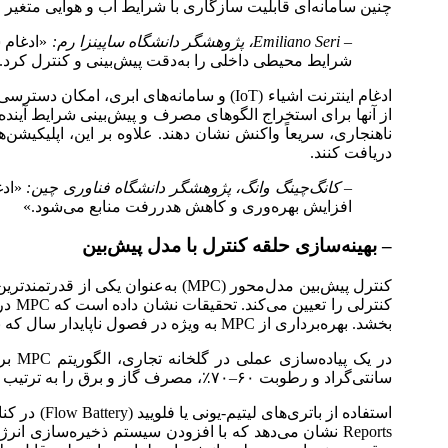
چنین سامانه‌ای قابلیت سازگاری با شرایط آب و هوایی متغیر 
– Emiliano Seri، پژوهشگر دانشگاه ساپینزا رم:
«ادغام س
شرایط محیطی داخلی را به‌دقت پیش‌بینی و کنترل کرد.
ادغام اینترنت اشیاء (IoT) و سامانه‌های اب
از آنها برای استخراج الگوهای مصرف و پیش‌بینی شرایط آینده 
ناهنجاری، سریعاً واکنش نشان دهند. علاوه بر این، اپلیکیشن
دریافت کنند.
– کانگ‌چینگ وانگ، پژوهشگر دانشگاه فناوری چین:
«ادغ
افزایش بهره‌وری و کاهش هدررفت منابع می‌شود.»
– بهینه‌سازی حلقه کنترل با مدل پیش‌بین
کنترل پیش‌بین مدل‌محور (MPC) به‌ع
بخشد. بهره‌برداری از MPC به ویژه در فصول ناپایدار سال که نوسان دما و تابش شدید است، نتایج بهتری ارائه می‌دهد و کیفیت محصول را تضمین می‌کند.
سانتی‌گراد و رطوبت ۶۰–۷۰٪، مصرف گاز و برق را به ترتیب ۱۸٪ و ۲۲٪ کاهش داد.