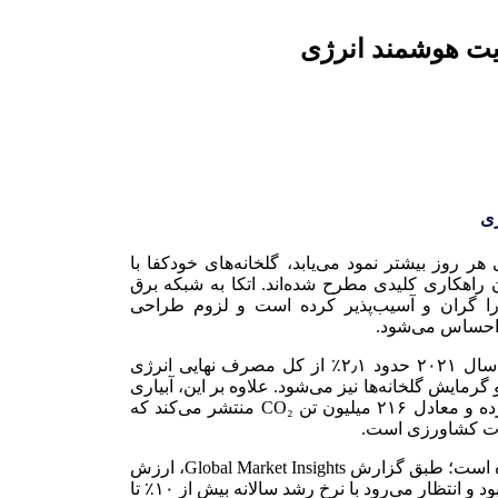
یت هوشمند انرژی
ژی
هر روز بیشتر نمود می‌یابد، گلخانه‌های خودکفا با
ان راهکاری کلیدی مطرح شده‌اند. اتکا به شبکه برق
را گران و آسیب‌پذیر کرده است و لزوم طراحی
ش احساس می‌شود.
بر اساس گزارش REN21، بخش کشاورزی و جنگلداری در سال ۲۰۲۱ حدود ۲٫۱٪ از کل مصرف نهایی انرژی
رمایش گلخانه‌ها نیز می‌شود. علاوه بر این، آبیاری
نقطه‌ای در کشاورزی سالانه ۱۸۹۶ پتاژول انرژی مصرف کرده و معادل ۲۱۶ میلیون تن CO₂ منتشر می‌کند که
لات کشاورزی است.
صنعت گلخانه‌های هوشمند نیز رشد قابل توجهی را تجربه کرده است؛ طبق گزارش Global Market Insights، ارزش
بازار گلخانه‌های هوشمند در سال ۲۰۲۳ بیش از ۲ میلیارد دلار بود و انتظار می‌رود با نرخ رشد سالانه بیش از ۱۰٪ تا