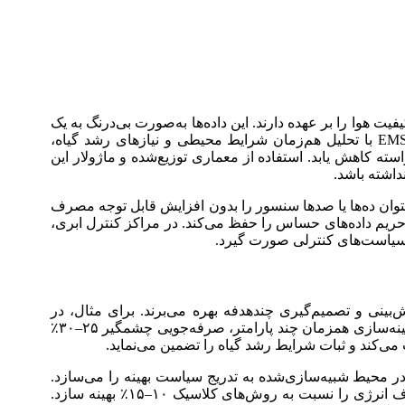
 هوا را بر عهده دارند. این داده‌ها به‌صورت بی‌درنگ به یک
هاب مرکزی منتقل می‌شوند و پس از پیش‌پردازش اولیه، وارد سامانه مدیریت انرژی (Energy Management System) می‌گردند. EMS با تحلیل هم‌زمان شرایط محیطی و نیازهای رشد گیاه،
ه کاهش یابد. استفاده از معماری توزیع‌شده و ماژولار این
داشته باشد.
ه را فراهم می‌آورد؛ به‌طوری‌که بتوان ده‌ها یا صدها سنسور را بدون افزایش قابل توجه مصرف
مزگذاری TLS، از نفوذهای سایبری جلوگیری می‌کند و حریم داده‌های حساس را حفظ می‌کند. در مراکز کنترل ابری،
ر سیاست‌های کنترلی صورت گیرد.
بینی و تصمیم‌گیری چندهدفه بهره می‌برند. برای مثال، در
مقاله‌ای منتشرشده در MDPI، روشی ارائه شده که همزمان مصرف شبکه را به حداقل و شارژ باتری را به بیشینه می‌رساند و با بهینه‌سازی همزمان چند پارامتر، صرفه‌جویی چشمگیر ۲۵–۳۰٪
ی‌کند و ثبات شرایط رشد گیاه را تضمین می‌نماید.
ل کنترلی با آزمون و خطا در محیط شبیه‌سازی‌شده به تدریج سیاست بهینه را می‌سازد.
نتایج میدانی نشان می‌دهد که استفاده از یادگیری تقویتی می‌تواند نوسانات دما و رطوبت را تا ۲۰٪ کاهش دهد و در عین حال مصرف انرژی را نسبت به روش‌های کلاسیک ۱۰–۱۵٪ بهینه سازد.