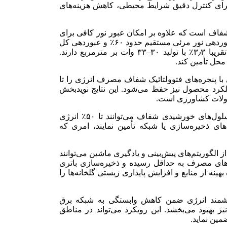
ینده برای کنترل دقیق شرایط محیطی، کاهش هزینه‌های
شفاف است که علاوه بر امکان عبور نور کافی برای
رشد گیاهان، توانایی تولید برق را نیز دارند. این پنل‌ها دارای عبوردهی نور مرئی مستقیم حدود ۶۰٪ و عبوردهی کل
(مستقیم‌+پراکنده) نزدیک به ۷۰٪ هستند و بازده تبدیل توان تقریبا ۳٫۳٪ با تولید ۳۰–۳۳ وات بر مترمربع دارند.
 محل تأمین کند.
ی با پنجره‌های فتوولتائیک شفاف مصرف انرژی را تا
ر حالی که عملکرد محصول نیز حفظ می‌شود. این نتایج نویدبخش
صولات کشاورزی است.
همزمان، بررسی‌های بازار نشان می‌دهد که گلخانه‌هایی با سلول‌های خورشیدی شفاف می‌توانند تا ۵۰٪ انرژی
های ذخیره‌سازی یا شبکه تأمین نمایند، امری که
 الگوریتم‌های پیش‌بینی و یادگیری ماشین می‌توانند
‌های مصرف به حداقل رسیده و ذخیره‌سازی باتری
هینه از منابع و افزایش پایداری زیستی گلخانه‌ها را
شمند انرژی ضمن کاهش وابستگی به شبکه برق
بهبود می‌بخشد. این رویکرد می‌تواند در مناطق
ضمین نماید.