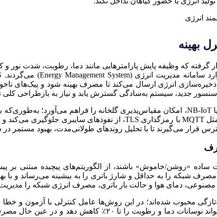
تولید انرژی با حضور گیاهان تداخل نکند.
ل بهینه
گرفته که وظیفه پایش پارامترهایی مانند دما، رطوبت، شدت نور و کیفیت
یره‌سازی انرژی ارسال می‌کند تا مصرف بهینه شود و پیک‌های ناخواست
 سنسور جدید، سیستم به‌سادگی گسترش یابد و نیاز به بازطراحی کلی ن
وجود یک لایه ارتباطی مطمئن و کم‌مصرف مانند LoRaWAN یا NB‑IoT، امکان مقیاس‌پذیری گلخان
انرژی به هم متصل کرد. همچنین استفاده از پروتکل‌های امن مثل MQTT با ر
سترس قرار می‌گیرند تا با تحلیل روندهای طولانی‌مدت، بهبود مستمر د
صرف
اده «روشن/خاموش» باشند، از الگوریتم‌های پیچیده مبتنی بر پیش‌
ر مصنوعی، دمای هوا و حالت بار باتری، مصرف انرژی شبکه را مدیریت م
های یادگیری تقویتی (Reinforcement Learning) نیز به‌تازگی محبوب شده‌اند؛ در این روش‌ها عام