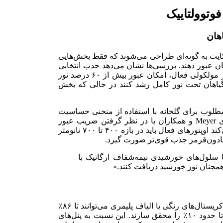
وتوولتاییک
هان
سکایت به گونه‌ای طراحی می‌شوند که فقط بخش‌هایی
ن عبور دهند. بررسی‌ها نشان می‌دهد جذب انتخابی
در محدوده فرابنفش و فروسرخ نزدیک به‌کمک تنظیم ساختار مولکولی فعال، امکان عبور بیش از ۶۰ درصد نور
گیاهان تحت نور کامل رشد کنند در حالی که بخش
طلوب برای گلخانه با استفاده از منحنی حساسیت
فتوسنتز گیاهی (action spectrum) قابل تعیین است. مدلسازی Meyer و همکاران با در نظر گرفتن ضریب عبور
مرئی میانگین (AVT) و بازده ذخیره انرژی (PCE) پیشنهاد می‌کند اوپتورهای فعال باید در بازه ۴۰۰ تا ۷۰۰ نانومتر
مادون‌قرمز جذب قوی‌تر صورت گیرد.
سلول‌های خورشیدی نیمه‌شفاف ارگانیک با
 همچنان نور خورشید دریافت کنند.»
در عمل، تجارب اولیه نشان می‌دهد پنل‌های شفاف مبتنی بر کریستال‌های رنگی یا الیاف پلیمری می‌توانند تا ۸۶٪
شفافیت نوری را ارائه دهند و در عین حال بازده تبدیل توان تا حدود ۱۰٪ را محقق سازند. این نسبت به پنل‌های