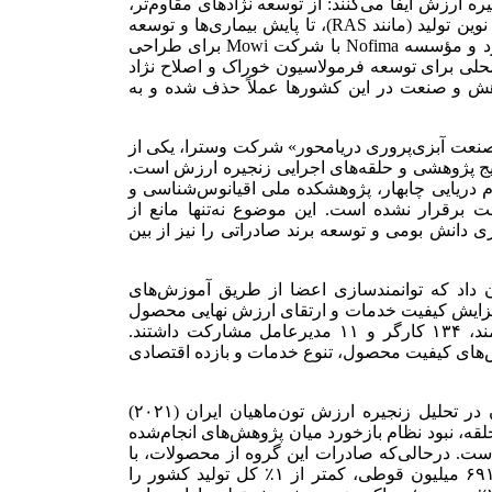
 ارزش ایفا می‌کنند: از توسعه نژادهای مقاوم‌تر،
تدوین فرمولاسیون‌های خوراک پایدار، طراحی زیرساخت‌های نوین تولید (مانند RAS)، تا پایش بیماری‌ها و توسعه
فناوری‌های زیست‌محور. تجربه نروژ در همکاری دانشگاه نورد و مؤسسه Nofima با شرکت Mowi برای طراحی
محلی برای توسعه فرمولاسیون خوراک و اصلاح نژاد
وهش و صنعت در این کشورها عملاً حذف شده و به
نعت آبزی‌پروری دریامحور» شرکت وسترا، یکی از
یج پژوهشی و حلقه‌های اجرایی زنجیره ارزش است.
م دریایی چابهار، پژوهشکده ملی اقیانوس‌شناسی و
 برقرار نشده است. این موضوع نه‌تنها مانع از
 دانش بومی و توسعه برند صادراتی را نیز از بین
 داد که توانمندسازی اعضا از طریق آموزش‌های
افزایش کیفیت خدمات و ارتقای ارزش نهایی محصول
داشته است. در این مطالعه، ۱۳ تعاونی با مجموع ۲۳ کارمند، ۱۳۴ کارگر و ۱۱ مدیرعامل مشارکت داشتند.
‌های کیفیت محصول، تنوع خدمات و بازده اقتصادی
از سوی دیگر، پژوهش‌های مشترک دانشگاه گرگان و تهران در تحلیل زنجیره ارزش تون‌ماهیان ایران (۲۰۲۱)
لقه، نبود نظام بازخورد میان پژوهش‌های انجام‌شده
 است. درحالی‌که صادرات این گروه از محصولات، با
وجود ۱۳۴ کارخانه کنسروسازی با ظرفیت روزانه بیش از ۶۹۱ میلیون قوطی، کمتر از ۱٪ کل تولید کشور را