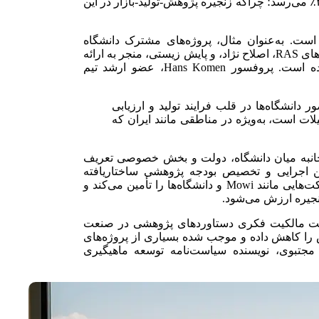
شامل می‌شود، این رقم در کشورهایی مانند ویتنام به بالای ۳۰٪ می‌رسد؛ چراکه زنجیره پژوهش-تولید-بازار در این
 است. به‌عنوان مثال، پروژه‌های مشترک دانشگاه
Wageningen با مراکز تحقیقاتی انزلی و اهواز در حوزه نوآوری‌های RAS، اصلاح نژاد، و پایش زیستی، منجر به ارائه
راهکارهایی عملیاتی برای بهینه‌سازی پرورش در قفس شده است. پروفسور Hans Komen، عضو ارشد تیم
دانشگاه‌ها در قلب فرایند تولید و ارزیابی
ات است، به‌ویژه در مناطقی مانند ایران که
جانبه میان دانشگاه، دولت و بخش خصوصی تعریف
ین اجرایی و تخصیص بودجه پژوهشی ساختاریافته
استوارند. در نروژ، دولت بودجه پروژه‌های مشترک میان شرکت‌هایی مانند Mowi و دانشگاه‌ها را تأمین می‌کند و
زنجیره ارزش می‌شود.
بت مالکیت فکری دستاوردهای پژوهشی در صنعت
ش را کاهش داده و موجب شده بسیاری از پروژه‌های
مجتبوی، نویسنده سیاست‌نامه توسعه ماهیگیری