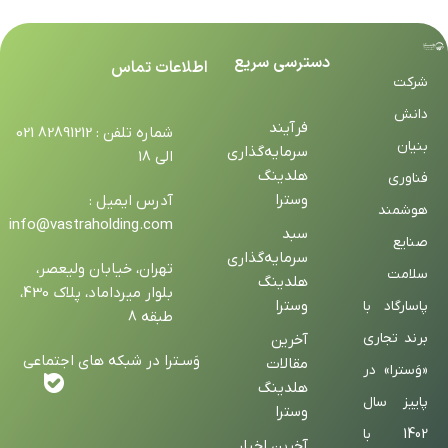
دسترسی سریع
اطلاعات تماس
شرکت
دانش
فرآیند
شماره تلفن : 82891212 021
بنیان
سرمایه‌گذاری
الی 18
هلدینگ
فناوری
وسترا
آدرس ایمیل :
هوشمند
info@vastraholding.com
سبد
صنایع
سرمایه‌گذاری
تهران، خیابان ولیعصر،
سلامت
هلدینگ
بلوار میرداماد، پلاک 430،
وسترا
پاسارگاد با
طبقه 8
برند تجاری
آخرین
وَسـترا در شبکه های اجتماعی
مقالات
«وَسترا» در
هلدینگ
پاییز سال
وسترا
1402 با
آخرین اخبار