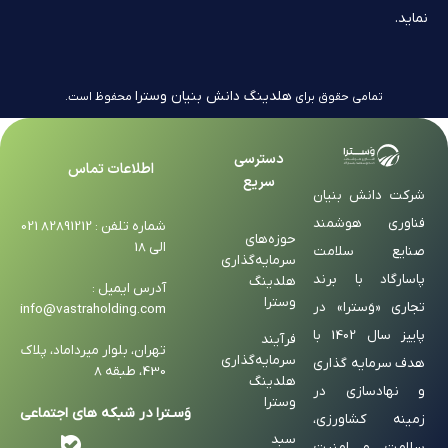
نماید.
هلدینگ دانش بنیان وسترا
تمامی حقوق برای
محفوظ است.
دسترسی
اطلاعات تماس
سریع
شرکت دانش بنیان
فناوری هوشمند
شماره تلفن : 82891212 021
حوزه‌های
الی 18
صنایع سلامت
سرمایه‌گذاری
پاسارگاد با برند
هلدینگ
آدرس ایمیل :
وسترا
تجاری «وَسترا» در
info@vastraholding.com
پاییز سال 1402 با
فرآیند
تهران، بلوار میرداماد، پلاک
سرمایه‌گذاری
هدف سرمایه گذاری
430، طبقه 8
هلدینگ
و نهادسازی در
وسترا
وَسـترا در شبکه های اجتماعی
زمینه کشاورزی،
سبد
سلامت و امنیت