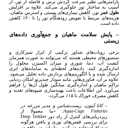
پارامترهایی نظیر سرعت گردش برس و فاصله از تور، از
آسیب به ساختار تور جلوگیری می‌کند. علاوه بر افزایش
طول عمر
تور، کاهش بیماری‌های پوستی و استرس ماهیان،
هزینه‌های مرتبط با تعویض زودهنگام تور را تا ۲۰٪ کاهش
داده است.
– پایش سلامت ماهیان و جمع‌آوری داده‌های
زیستی
برخی روبات‌های شناور ترکیبی از ابزار تمیزکاری و
سنسورهای محیطی هستند که می‌توانند به صورت همزمان
کیفیت آب، دما، شوری و میزان اکسیژن محلول را
اندازه‌گیری کنند. داده‌های لحظه‌ای به سامانه‌های ابری
ارسال شده و با الگوریتم‌های پردازش داده تحلیل می‌شود.
علاوه بر آن، فناوری‌هایی مانند سونار چندپرتو امکان ردیابی
تراکم ماهیان و اندازه‌گیری میانگین طول آن‌ها را فراهم
می‌آورد. این اطلاعات باعث بهینه‌سازی شیوه‌های تغذیه و
کاهش مصرف خوراک تا ۱۵٪ می‌گردد.
– کانا آپتون، زیست‌شناس و مدیر مزرعه در
Aqua-Cage Fisheries:
«ما معمولا از
زیردریایی‌های کنترل از راه دور Deep Trekker
برای بررسی قفس‌های توری و یافتن هرگونه
سوراخ استفاده می‌کنیم، بنابراین در واقع در