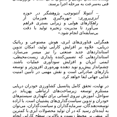
فنی به‌سرعت به مرحله اجرا برسند.
– آنتونلا آنتونوچی، پژوهشگر در حوزه
آبزی‌پروری:
«بهره‌گیری هم‌زمان از
راهکارهای هوایی و زیرآبی بستری فراهم
می‌آورد تا مدیریت زنجیره تولید با دقت
بی‌سابقه‌ای انجام شود.»
همگرایی فناوری‌های ابری، هوش مصنوعی و رباتیک
دریایی، علاوه بر افزایش کارایی تولید، امکان تدوین
استانداردهای جدید صنعتی را نیز میسر می‌سازد.
استانداردهایی که تضمین‌کننده پایداری زیست‌محیطی،
ایمنی آبزیان و افزایش سودآوری عملیات باشند.
چشم‌انداز پیشِ‌رو نوید دهنده بهره‌وری افزون‌تر و توسعه
بازارهای صادراتی است و نقش مهمی در تأمین امنیت
غذایی جهانی ایفا خواهد کرد.
در نهایت، تحقق کامل پتانسیل کشاورزی خودران دریایی
مستلزم توسعه زیرساخت‌های ارتباطی پهن‌باند در
سواحل، آموزش نیروی انسانی برای نگهداری سیستم‌های
خودران و تدوین سیاست‌گذاری‌های پشتیبان است. با اراده
توسعه‌دهندگان، سرمایه‌گذاران و سیاست‌گذاران، می‌توان
به آینده‌ای رسید که در آن تولید محصولات آبزی با کمترین
اثر منفی بر محیط زیست و بالاترین سطح کارایی انجام