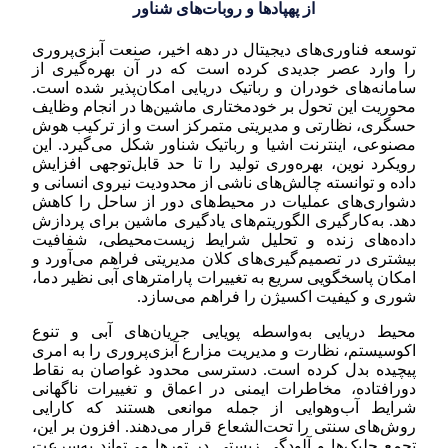
از پهپادها و روبات‌های شناور
توسعه فناوری‌های دیجیتال در دهه اخیر، صنعت آبزی‌پروری
را وارد عصر جدیدی کرده است که در آن بهره‌گیری از
سامانه‌های خودران و رباتیک دریایی امکان‌پذیر شده است.
محوریت این تحول بر خودمختاری ماشین‌ها در انجام وظایف
حسگری، نظارتی و مدیریتی متمرکز است و از ترکیب هوش
مصنوعی، اینترنت اشیا و رباتیک شناور شکل می‌گیرد. این
رویکرد نوین، بهره‌وری تولید را تا حد قابل‌توجهی افزایش
داده و توانسته چالش‌های ناشی از محدودیت نیروی انسانی و
دشواری‌های عملیات در محیط‌های دور از ساحل را کاهش
دهد. به‌کارگیری الگوریتم‌های یادگیری ماشین برای پردازش
داده‌های زنده و تحلیل شرایط زیست‌محیطی، شفافیت
بیشتری در تصمیم‌گیری‌های کلان مدیریتی فراهم می‌آورد و
امکان پاسخگویی سریع به تغییرات پارامترهای آبی نظیر دما،
شوری و کیفیت اکسیژن را فراهم می‌سازد.
محیط دریایی به‌واسطه پویایی جریان‌های آبی و تنوع
اکوسیستم، نظارت و مدیریت مزارع آبزی‌پروری را به امری
پیچیده بدل کرده است. دسترسی محدود غواصان به نقاط
دورافتاده، مخاطرات ایمنی در اعماق و تغییرات ناگهانی
شرایط آب‌و‌هوایی از جمله موانعی هستند که کارایی
روش‌های سنتی را تحت‌الشعاع قرار می‌دهند. افزون بر این،
تجمع جلبک‌ها و آلودگی زیستی در تورها می‌تواند به‌سرعت