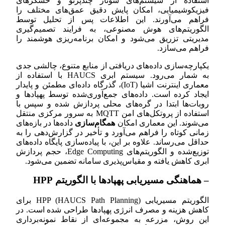
استفاده از سیستم‌های سونار چندپرتو و حسگرهای
فیزیکوشیمیایی، امکان پایش دقیق عمق‌های مختلف را
فراهم می‌آورند. این اطلاعات پس از تحلیل توسط
الگوریتم‌های هوش مصنوعی، به فرایند تصمیم‌گیری
مدیریتی تزریق می‌شود و امکان برنامه‌ریزی هوشمند را
فراهم می‌سازد.
یکپارچه‌سازی داده‌های دریافتی از منابع متنوع، چالشی جدی
به شمار می‌رود. سیستم ابری HAUCS با استفاده از
معماری اینترنت اشیا (IoT)، گذرگاه داده‌ای مطمئن و پایدار
ایجاد کرده است. داده‌های جمع‌آوری‌شده توسط پهپادها و
روبات‌ها ابتدا در گره‌های محلی پردازش شده و سپس با
استفاده از پروتکل‌های امن MQTT به سرور مرکزی منتقل
می‌شوند. این معماری امکان
همگام‌سازی
داده‌ها در بازه‌های
زمانی کوتاه را فراهم می‌آورد و تأخیر در گزارش‌دهی را به
حداقل می‌رساند. علاوه بر این، با پیاده‌سازی پایگاه داده‌های
توزیع‌شده و الگوریتم‌های Edge Computing، حجم پردازش
ابری کاهش یافته و مقیاس‌پذیری سامانه تضمین می‌شود.
– هماهنگی مسیریابی پهپادها با الگوریتم HPP
الگوریتم مسیریابی HPP (HAUCS Path Planning) برای
کاهش هزینه و مصرف انرژی پهپادها طراحی شده است. در
این روش، مزرعه به مجموعه‌ای از نقاط نمونه‌برداری