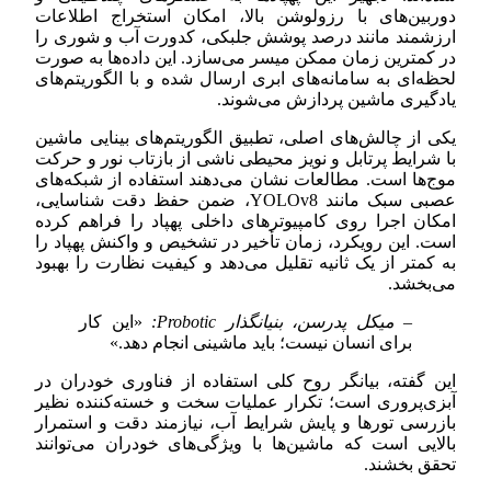
دوربین‌های با رزولوشن بالا، امکان استخراج اطلاعات
ارزشمند مانند درصد پوشش جلبکی، کدورت آب و شوری را
در کمترین زمان ممکن میسر می‌سازد. این داده‌ها به صورت
لحظه‌ای به سامانه‌های ابری ارسال شده و با الگوریتم‌های
یادگیری ماشین پردازش می‌شوند.
یکی از چالش‌های اصلی، تطبیق الگوریتم‌های بینایی ماشین
با شرایط پرتابل و نویز محیطی ناشی از بازتاب نور و حرکت
موج‌ها است. مطالعات نشان می‌دهند استفاده از شبکه‌های
عصبی سبک مانند YOLOv8، ضمن حفظ دقت شناسایی،
امکان اجرا روی کامپیوترهای داخلی پهپاد را فراهم کرده
است. این رویکرد، زمان تأخیر در تشخیص و واکنش پهپاد را
به کمتر از یک ثانیه تقلیل می‌دهد و کیفیت نظارت را بهبود
می‌بخشد.
– میکل پدرسن، بنیانگذار Probotic:
«این کار
برای انسان نیست؛ باید ماشینی انجام دهد.»
این گفته، بیانگر روح کلی استفاده از فناوری خودران در
آبزی‌پروری است؛ تکرار عملیات سخت و خسته‌کننده نظیر
بازرسی تورها و پایش شرایط آب، نیازمند دقت و استمرار
بالایی است که ماشین‌ها با ویژگی‌های خودران می‌توانند
تحقق بخشند.