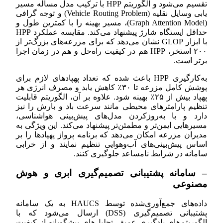
تقسیم می‌شود و الگوریتم HPP با ترکیب مدل مسأله مسیر
یابی وسایل نقلیه (Vehicle Routing Problem) و توجه گرافی
(Graph Attention Model)، مسیر بهینه را با کمترین طول و
حداقل ایستگاه شارژ پیشنهاد می‌کند. مقایسه عملکرد HPP
با ابزار GLOP نشان می‌دهد که برای مزرعه‌های بزرگ‌تر از
۲۰۰ استخر، HPP هم در کیفیت راه‌حل و هم در زمان اجرا
برتر است.
به‌کارگیری HPP باعث شده که تعداد پهپادهای لازم برای
پوشش کامل مزرعه تا ۳۰٪ کاهش یابد و مصرف انرژی هر
پهپاد بیش از ۲۵٪ بهینه شود. علاوه بر آن، الگوریتم قابلیت
تنظیم پارامترهای محیطی مانند سرعت باد و بارش را نیز
دارد و با به‌روزکردن مدل‌های پیش‌بینی هواشناسی،
مسیرهایی ایمن‌تر و مطمئن‌تر پیشنهاد می‌کند. این ویژگی به
مدیران مزرعه امکان می‌دهد که برنامه پرواز پهپادها را بر
اساس پیش‌بینی‌های آب‌وهوایی تنظیم نمایند و از خرابی
سامانه در شرایط نامساعد جلوگیری کنند.
– سامانه پشتیبانی تصمیم‌گیری ابری و هوش
مصنوعی
داده‌های جمع‌آوری‌شده توسط HAUCS به یک سامانه
پشتیبانی تصمیم‌گیری (DSS) ارسال می‌شود که با
الگوریتم‌های یادگیری عمیق، تحلیل‌های پیشگویانه از کیفیت