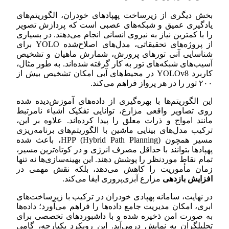
بخش دیگری از زیرساخت پهپادهای خودران، الگوریتم‌های
یادگیری عمیق و شبکه‌های عصبی است که پردازش تصویر
را با کمترین نیاز به نیروی انسانی انجام می‌دهند. در بسیاری
از پروژه‌های تحقیقاتی، مدل‌های اصلاح‌شده YOLO برای
شناسایی آنی تورهای پرورش، شمارش ماهیان و تشخیص
آسیب‌های شبکه‌های تور به کار گرفته شده‌اند. به طور مثال،
کاربرد YOLOv8 در محیط‌های آبی امکان تشخیص بیش از
۲۰۰ تور را در هر پرواز فراهم می‌کند.
این الگوریتم‌ها با بهره‌گیری از داده‌های آموزش‌دیده شده
روی تصاویر واقعی مزارع، توانایی تفکیک اشیاء نامرتبط
مانند امواج و ذرات معلق را پیدا کرده‌اند. علاوه بر این،
ترکیب مدل‌های بینایی ماشین با الگوریتم‌های برنامه‌ریزی
مسیر همچون HPP (Hybrid Path Planning)، باعث شده
پهپادها بتوانند با حداقل مصرف انرژی و در کوتاه‌ترین مسیر،
تمام نقاط موردنظر را پوشش دهند. این بهینه‌سازی‌ها نه تنها
زمان مأموریت را کاهش می‌دهد، بلکه نقش مهمی در
افزایش بازدهی
مزارع آبزی‌پروری ایفا می‌کند.
در نهایت، سامانه پهپادی خودران در ترکیب با زیرساخت‌های
ابری، امکان مدیریت جامع داده‌ها را فراهم می‌آورد؛ داده‌ها
به صورت امن ذخیره شده و با داشبوردهای تخصصی برای
تحلیلگران به نمایش درمی‌آید. این رویکرد یکپارچه، گامی