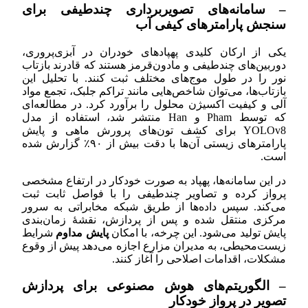
– سامانه‌های تصویربرداری چندطیفی برای
سنجش پارامترهای کیفی آب
یکی از ارکان کلیدی پهپادهای خودران در آبزی‌پروری،
دوربین‌های چندطیفی و مادون‌قرمز هستند که قادرند بازتاب
نور را در طول موج‌های مختلف ثبت کنند. با تحلیل این
بازتاب‌ها، می‌توان شاخص‌هایی مانند تراکم جلبک، تجمع مواد
آلی و کیفیت اکسیژن محلول را برآورد کرد. در مطالعه‌ای
که توسط Pham و Han منتشر شد، استفاده از مدل
YOLOv8 برای کشف تون‌های پرورش ماهی و پایش
پارامترهای زیستی آن‌ها با دقت بیش از ۹۰٪ گزارش شده
است.
در این سامانه‌ها، پهپاد به صورت خودکار در ارتفاع مشخصی
پرواز کرده و تصاویر چندطیفی را با فواصل ثابت ثبت
می‌کند. سپس داده‌ها از طریق شبکه مخابراتی به سرور
مرکزی منتقل شده و پس از پردازش، نقشۀ زمان‌بندی
پایش تولید می‌شود. این چرخه، با امکان
پایش مداوم
شرایط
زیست‌محیطی، به مدیران مزارع اجازه می‌دهد پیش از وقوع
مشکلات، اقدامات اصلاحی را آغاز کنند.
– الگوریتم‌های هوش مصنوعی برای پردازش
تصویر در پرواز خودکار