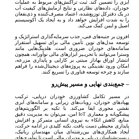
آبزی را تضمین کند. ثبت تراکنش‌های مربوط به عملیات
خودران، داده‌های نظارتی و نتایج آزمایش‌های کیفیت آب
در یک دفترکل توزیع‌شده، اعتماد مصرف‌کننده و ذی‌نفعان
را به شدت افزایش خواهد داد و به ایجاد یک اکوسیستم
اصیل و ایمن کمک می‌کند.
افزون بر جنبه‌های فنی، جذب سرمایه‌گذاری استراتژیک و
توسعه مدل‌های نوین تأمین مالی برای تسهیل استقرار
سامانه‌های خودران ضروری است. هلدینگ‌هایی مانند
وسترا می‌توانند با تحریـیر ابزارهای مالی نوآورانه، همچون
انتشار اوراق بهادار مبتنی بر کارایی و پایداری مزرعه،
امکان ورود نقدینگی به پروژه‌های دیجیتال‌شده را فراهم
سازند و چرخه توسعه فناوری را تسریع کنند.
– جمع‌بندی نهایی و مسیر پیش‌رو
در مسیر تکامل کشاورزی خودران دریایی، ترکیب
پهپادهای خودران، روبات‌های زیرآبی و سامانه‌های ابری
نقشی محوری ایفا می‌کند. با تکیه بر الگوریتم‌های
پیشگویانه و معماری IoT امن، می‌توان به مدیریت دقیق
منابع، کاهش اتکاء به نیروی انسانی متمرکز و افزایش
پایداری محیطی دست یافت. نکته کلیدی در ادامه حرکت،
ایجاد همکاری‌های بین‌رشته‌ای میان مهندسان رباتیک،
زیست‌شناسان دریایی و مدیران مالی است تا نوآوری‌های