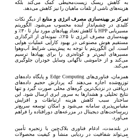
به کاهش ریسک زیست‌محیطی کمک می‌کند بلکه
هزینه‌های ناشی از تلفات ماهیان را نیز کاهش می‌دهد.
تمرکز بر بهینه‌سازی مصرف انرژی و منابع
از دیگر نکات
کلیدی در چشم‌انداز آینده محسوب می‌شود. الگوریتم
مسیریابی HPP با کاهش تعداد پهپادهای مورد نیاز تا ۳۰٪ و
بهینه‌سازی مصرف انرژی تا ۲۵٪، نمونه‌ای از اثرگذاری
مستقیم هوش مصنوعی در بهبود کارایی عملیات هوایی
است. این الگوریتم با توجه به پیش‌بینی شرایط آب‌وهوا
مسیرهای ایمن‌تر و کوتاه‌تری را برای پهپادها ترسیم
می‌کند و از خاموشی ناگهانی وسایل خودران جلوگیری
می‌کند.
همزمان، فناوری‌های Edge Computing و پایگاه داده‌های
توزیع‌شده اجازه می‌دهند که پردازش حجیم داده‌های
دریافتی در نزدیک‌ترین گره‌های محلی صورت گیرد و تنها
نتایج تحلیلی و هشدارها به سرور ابری ارسال شود. این
ساختار سبب کاهش هزینه ارتباطات و افزایش
مقیاس‌پذیری سامانه می‌شود و امکان توسعه سریع‌تر
زیرساخت‌های دیجیتال در مزرعه‌های دورافتاده را فراهم
می‌آورد.
در بلندمدت، ادغام فناوری بلاک‌چین با زنجیره تأمین
می‌تواند شفافیت در ردیابی منشأ و کیفیت محصولات