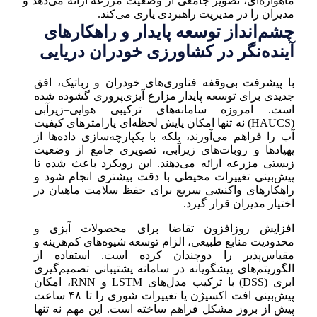
ماهواره‌ای، تصویر جامعی از وضعیت مزرعه ارائه می‌دهد و
مدیران را در مدیریت راهبردی یاری می‌کند.
چشم‌انداز توسعه پایدار و راهکارهای
آینده‌نگر در کشاورزی خودران دریایی
با پیشرفت بی‌وقفه فناوری‌های خودران و رباتیک، افق
جدیدی برای توسعه پایدار مزارع آبزی‌پروری گشوده شده
است. امروزه سامانه‌های ترکیبی هوایی–زیرآبی
(HAUCS) نه تنها امکان پایش لحظه‌ای پارامترهای کیفیت
آب را فراهم می‌آورند، بلکه با یکپارچه‌سازی داده‌ها از
پهپادها و روبات‌های زیرآبی، تصویری جامع از وضعیت
زیستی مزرعه ارائه می‌دهند. این رویکرد باعث شده تا
پیش‌بینی تغییرات محیطی با دقت بیشتری انجام شود و
راهکارهای واکنشی سریع برای حفظ سلامت ماهیان در
اختیار مدیران قرار گیرد.
افزایش روزافزون تقاضا برای محصولات آبزی و
محدودیت منابع طبیعی، الزام توسعه شیوه‌های کم‌هزینه و
مقیاس‌پذیر را دوچندان کرده است. استفاده از
الگوریتم‌های پیشگویانه در سامانه پشتیبانی تصمیم‌گیری
ابری (DSS) با ترکیب مدل‌های LSTM و RNN، امکان
پیش‌بینی افت اکسیژن یا تغییرات شوری را تا ۴۸ ساعت
پیش از بروز مشکل فراهم ساخته است. این مهم نه تنها