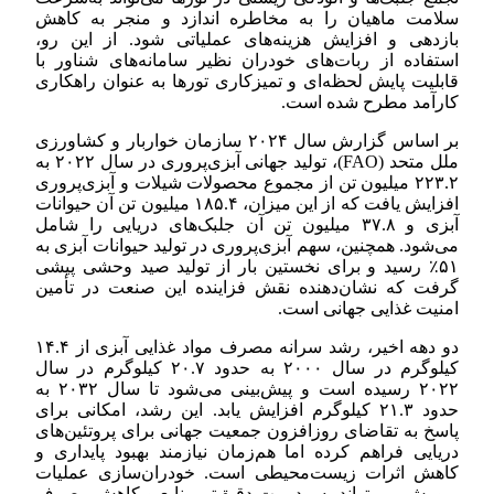
سلامت ماهیان را به مخاطره اندازد و منجر به کاهش
بازدهی و افزایش هزینه‌های عملیاتی شود. از این رو،
استفاده از ربات‌های خودران نظیر سامانه‌های شناور با
قابلیت پایش لحظه‌ای و تمیزکاری تورها به عنوان راهکاری
کارآمد مطرح شده است.
بر اساس گزارش سال ۲۰۲۴ سازمان خواربار و کشاورزی
ملل متحد (FAO)، تولید جهانی آبزی‌پروری در سال ۲۰۲۲ به
۲۲۳.۲ میلیون تن از مجموع محصولات شیلات و آبزی‌پروری
افزایش یافت که از این میزان، ۱۸۵.۴ میلیون تن آن حیوانات
آبزی و ۳۷.۸ میلیون تن آن جلبک‌های دریایی را شامل
می‌شود. همچنین، سهم آبزی‌پروری در تولید حیوانات آبزی به
۵۱٪ رسید و برای نخستین بار از تولید صید وحشی پیشی
گرفت که نشان‌دهنده نقش فزاینده این صنعت در تأمین
امنیت غذایی جهانی است.
دو دهه اخیر، رشد سرانه مصرف مواد غذایی آبزی از ۱۴.۴
کیلوگرم در سال ۲۰۰۰ به حدود ۲۰.۷ کیلوگرم در سال
۲۰۲۲ رسیده است و پیش‌بینی می‌شود تا سال ۲۰۳۲ به
حدود ۲۱.۳ کیلوگرم افزایش یابد. این رشد، امکانی برای
پاسخ به تقاضای روزافزون جمعیت جهانی برای پروتئین‌های
دریایی فراهم کرده اما هم‌زمان نیازمند بهبود پایداری و
کاهش اثرات زیست‌محیطی است. خودران‌سازی عملیات
پرورش، می‌تواند به مدیریت دقیق‌تر منابع و کاهش مصرف