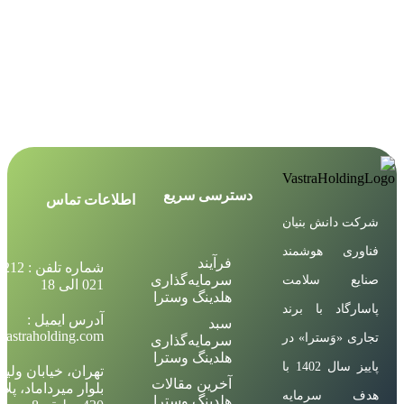
دسترسی سریع
اطلاعات تماس
شرکت دانش بنیان
فناوری هوشمند
فرآیند
شماره تلف
سرمایه‌گذاری
صنایع سلامت
021 الی 18
هلدینگ وسترا
پاسارگاد با برند
آدرس ایمیل :
سبد
vastraholding.com
تجاری «وَسترا» در
سرمایه‌گذاری
هلدینگ وسترا
پاییز سال 1402 با
تهران، خیابان ولی
آخرین مقالات
بلوار میرداماد، پلا
هدف سرمایه
هلدینگ وسترا