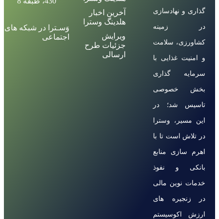
430، طبقه 8
گذاری و نهادسازی
آخرین اخبار
هلدینگ وسترا
در زمینه
وَسـترا در شبکه های
ویرایش
اجتماعی
کشاورزی، سلامت
جزئیات طرح
ارسالی
و امنیت غذایی با
سرمایه گذاری
بخش خصوصی
تاسیس شد؛ در
این مسیر، وسترا
در تلاش است تا با
اهرم سازی منابع
بانکی و نفوذ
خدمات نوین مالی
در زنجیره های
ارزش اکوسیستم