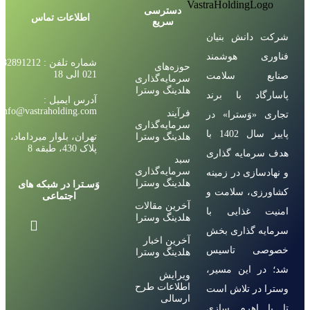
دسترسی
اطلاعات تماس
سریع
شرکت دانش بنیان
فناوری هوشمند
شماره تلفن : 82891212
حوزه‌های
021 الی 18
صنایع سلامت
سرمایه‌گذاری
هلدینگ وسترا
پاسارگاد با برند
آدرس ایمیل :
info@vastraholding.com
فرآیند
تجاری «وَسترا» در
سرمایه‌گذاری
پاییز سال 1402 با
هلدینگ وسترا
تهران، بلوار میرداماد،
پلاک 430، طبقه 8
هدف سرمایه گذاری
سبد
سرمایه‌گذاری
و نهادسازی در زمینه
هلدینگ وسترا
وَسـترا در شبکه های
کشاورزی، سلامت و
اجتماعی
آخرین مقالات
امنیت غذایی با
هلدینگ وسترا
سرمایه گذاری بخش
آخرین اخبار
خصوصی تاسیس
هلدینگ وسترا
شد؛ در این مسیر،
ویرایش
اطلاعات طرح
وسترا در تلاش است
ارسالی
تا با اهرم سازی